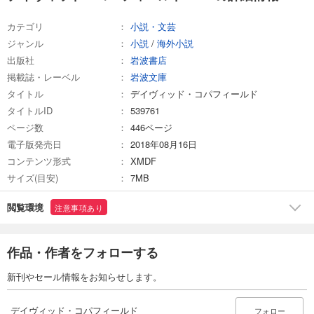
カテゴリ
小説・文芸
ジャンル
小説
/
海外小説
出版社
岩波書店
掲載誌・レーベル
岩波文庫
タイトル
デイヴィッド・コパフィールド
タイトルID
539761
ページ数
446ページ
電子版発売日
2018年08月16日
コンテンツ形式
XMDF
サイズ(目安)
7MB
閲覧環境
注意事項あり
作品・作者をフォローする
新刊やセール情報をお知らせします。
デイヴィッド・コパフィールド
フォロー