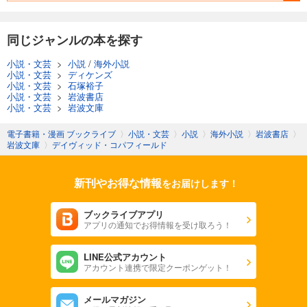
同じジャンルの本を探す
小説・文芸
>
小説
/
海外小説
小説・文芸
>
ディケンズ
小説・文芸
>
石塚裕子
小説・文芸
>
岩波書店
小説・文芸
>
岩波文庫
電子書籍・漫画 ブックライブ
〉
小説・文芸
〉
小説
〉
海外小説
〉
岩波書店
〉
岩波文庫
〉
デイヴィッド・コパフィールド
新刊やお得な情報
をお届けします！
ブックライブアプリ
アプリの通知でお得情報を受け取ろう！
LINE公式アカウント
アカウント連携で限定クーポンゲット！
メールマガジン