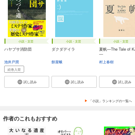
小説・文芸
小説・文芸
小説・文芸
ハヤブサ消防団
ダクダデイラ
夏帆―The Tale of 
―
池井戸潤
餅屋蛾
村上春樹
続巻入荷
試し読み
試し読み
試し読み
「小説」ランキングの一覧へ
作者のこれもおすすめ