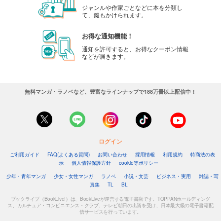
ジャンルや作家ごとなどに本を分類し
て、鍵もかけられます。
お得な通知機能！
通知を許可すると、お得なクーポン情報
などが届きます。
無料マンガ・ラノベなど、豊富なラインナップで188万冊以上配信中！
ログイン
ご利用ガイド
FAQ(よくある質問)
お問い合わせ
採用情報
利用規約
特商法の表
示
個人情報保護方針
cookie等ポリシー
少年・青年マンガ
少女・女性マンガ
ラノベ
小説・文芸
ビジネス・実用
雑誌・写
真集
TL
BL
ブックライブ（BookLive!）は、BookLiveが運営する電子書店です。TOPPANホールディング
ス、カルチュア・コンビニエンス・クラブ、テレビ朝日の出資を受け、日本最大級の電子書籍配
信サービスを行っています。