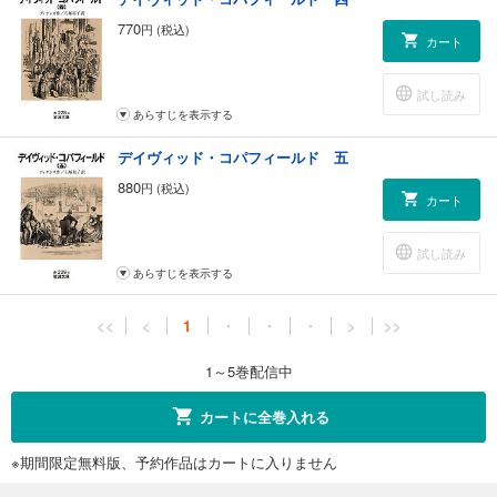
770
円 (税込)
カート
試し読み
あらすじを表示する
デイヴィッド・コパフィールド 五
880
円 (税込)
カート
試し読み
あらすじを表示する
<<
<
1
・
・
・
>
>>
1～5巻配信中
カートに全巻入れる
※期間限定無料版、予約作品はカートに入りません