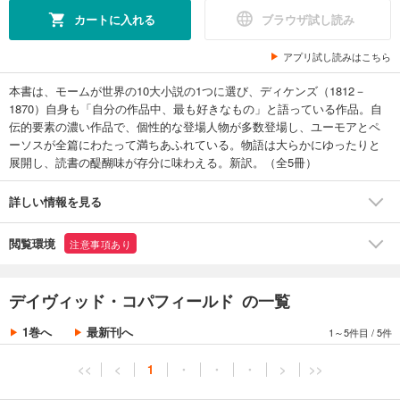
カートに入れる
ブラウザ試し読み
アプリ試し読みはこちら
本書は、モームが世界の10大小説の1つに選び、ディケンズ（1812－
1870）自身も「自分の作品中、最も好きなもの」と語っている作品。自
伝的要素の濃い作品で、個性的な登場人物が多数登場し、ユーモアとペ
ーソスが全篇にわたって満ちあふれている。物語は大らかにゆったりと
展開し、読書の醍醐味が存分に味わえる。新訳。（全5冊）
詳しい情報を見る
閲覧環境
注意事項あり
デイヴィッド・コパフィールド の一覧
1巻へ
最新刊へ
1～5件目
/
5件
<<
<
1
・
・
・
>
>>