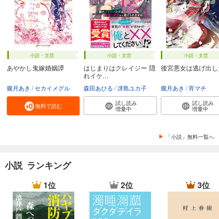
小説・文芸
小説・文芸
小説・文芸
あやかし鬼嫁婚姻譚
はじまりはクレイジー 隠
後宮悪女は逃げ出し
れイケ...
朧月あき
セカイメグル
森田あひる
冴島ユカ子
朧月あき
宵マチ
試し読み
試し読み
無料で読む
増量中
増量中
「小説」無料一覧へ
小説 ランキング
1位
2位
3位