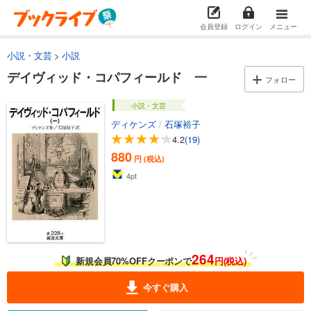
会員登録
ログイン
メニュー
小説・文芸
小説
デイヴィッド・コパフィールド 一
フォロー
小説・文芸
ディケンズ
/
石塚裕子
4.2
(19)
880
円 (税込)
4
pt
264
新規会員70%OFFクーポンで
円(税込)
今すぐ購入