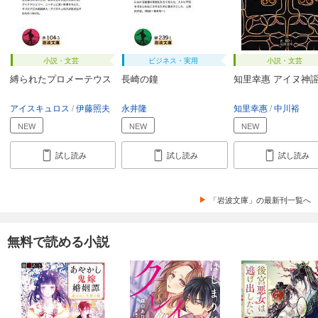
小説・文芸
ビジネス・実用
小説・文芸
縛られたプロメーテウス
長崎の鐘
知里幸惠 アイヌ神
アイスキュロス
伊藤照夫
永井隆
知里幸惠
中川裕
NEW
NEW
NEW
試し読み
試し読み
試し読み
「岩波文庫」の最新刊一覧へ
無料で読める小説