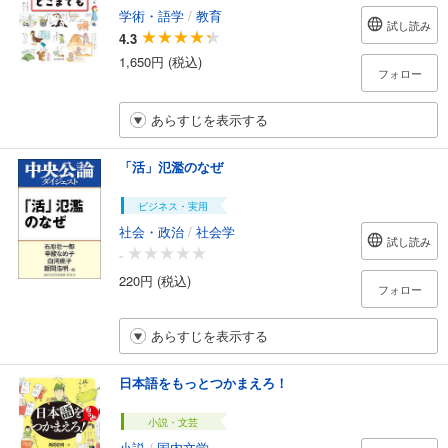
学術・語学
/
教育
試し読み
4.3
1,650円 (税込)
フォロー
あらすじを表示する
「活」氾濫のなぜ
ビジネス・実用
社会・政治
/
社会学
試し読み
-
220円 (税込)
フォロー
あらすじを表示する
日本語をもっとつかまえろ！
小説・文芸
小説
/
国内文学