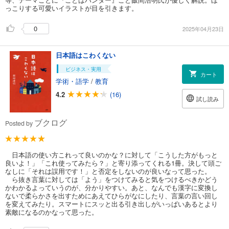
っこりする可愛いイラストが目を引きます。
0
2025年04月23日
日本語はこわくない
ビジネス・実用
カート
学術・語学
/
教育
4.2
(16)
試し読み
ブクログ
Posted by
日本語の使い方これって良いのかな？に対して「こうした方がもっと
良いよ！」「これ使ってみたら？」と寄り添ってくれる1冊。決して頭ご
なしに「それは誤用です！」と否定をしないのが良いなって思った。
ら抜き言葉に対しては「よう」をつけてみると気をつけるべきかどう
かわかるよっていうのが、分かりやすい。あと、なんでも漢字に変換し
ないで柔らかさを出すためにあえてひらがなにしたり、言葉の言い回し
を変えてみたり。スマートにスッと出る引き出しがいっぱいあるとより
素敵になるのかなって思った。