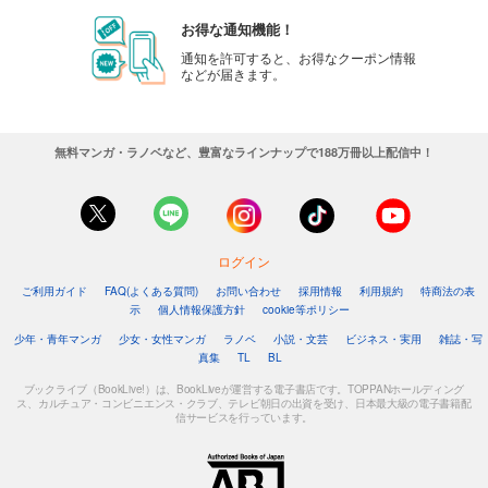
お得な通知機能！
通知を許可すると、お得なクーポン情報
などが届きます。
無料マンガ・ラノベなど、豊富なラインナップで188万冊以上配信中！
ログイン
ご利用ガイド
FAQ(よくある質問)
お問い合わせ
採用情報
利用規約
特商法の表
示
個人情報保護方針
cookie等ポリシー
少年・青年マンガ
少女・女性マンガ
ラノベ
小説・文芸
ビジネス・実用
雑誌・写
真集
TL
BL
ブックライブ（BookLive!）は、BookLiveが運営する電子書店です。TOPPANホールディング
ス、カルチュア・コンビニエンス・クラブ、テレビ朝日の出資を受け、日本最大級の電子書籍配
信サービスを行っています。