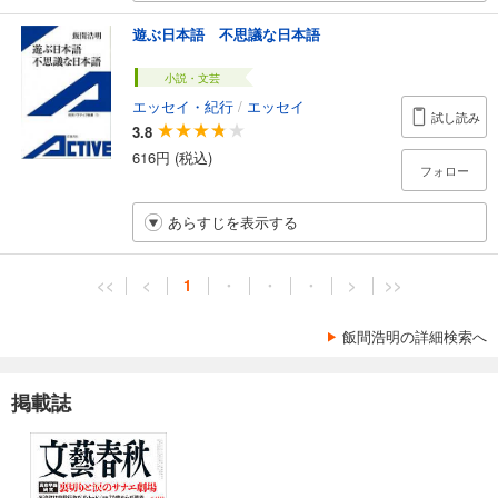
遊ぶ日本語 不思議な日本語
小説・文芸
エッセイ・紀行
/
エッセイ
試し読み
3.8
616円 (税込)
フォロー
あらすじを表示する
<<
<
1
・
・
・
>
>>
飯間浩明の詳細検索へ
掲載誌