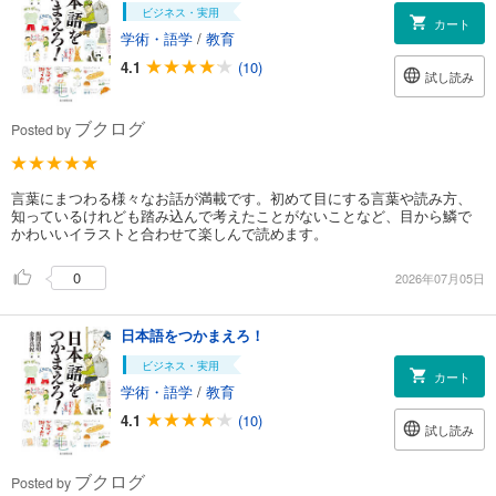
ビジネス・実用
カート
学術・語学
/
教育
4.1
(10)
試し読み
ブクログ
Posted by
言葉にまつわる様々なお話が満載です。初めて目にする言葉や読み方、
知っているけれども踏み込んで考えたことがないことなど、目から鱗で
かわいいイラストと合わせて楽しんで読めます。
0
2026年07月05日
日本語をつかまえろ！
ビジネス・実用
カート
学術・語学
/
教育
4.1
(10)
試し読み
ブクログ
Posted by