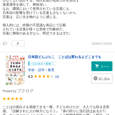
少なくない気がする。現代社会の包容力が生み出す
速度感等を感じて、興味深い。
なお、隣国において使用されている言葉にも、
日本語の影響を受けている言葉も少なくないから、
言葉は、正に生き物のように感じる。
個人的には、終盤の不思議な表記にて記載
されている言葉が様々な意味で印象的だ。
言葉に興味のある方なら、即読できるはずだ。
0
2026年01月28日
日本語どんぶらこ ことばは変わるよどこまでも
ビジネス・実用
カート
学術・語学
/
教育
4.3
(4)
試し読み
ブクログ
Posted by
ことばの面白さを堪能できる一冊。子ども向けだが、大人でも唸る充実
感。『誤解された人の味方になろう』『身の回りに流行語はあるか?』
等、テーマごとに『ことばハンター』こと飯間浩明氏が優しく解説。ほ