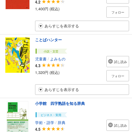
4.2
1,400円 (税込)
フォロー
あらすじを表示する
ことばハンター
小説・文芸
児童書
/
よみもの
試し読み
4.3
1,320円 (税込)
フォロー
あらすじを表示する
小学館 四字熟語を知る辞典
ビジネス・実用
学術・語学
/
辞典
試し読み
4.5