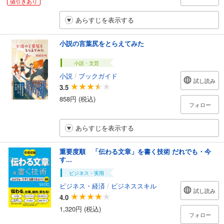
値引きあり
あらすじを表示する
小説の言葉尻をとらえてみた
小説・文芸
小説
/
ブックガイド
試し読み
3.5
858円 (税込)
フォロー
あらすじを表示する
重要度順 「伝わる文章」を書く技術 だれでも・今
す...
ビジネス・実用
ビジネス・経済
/
ビジネススキル
試し読み
4.0
1,320円 (税込)
フォロー