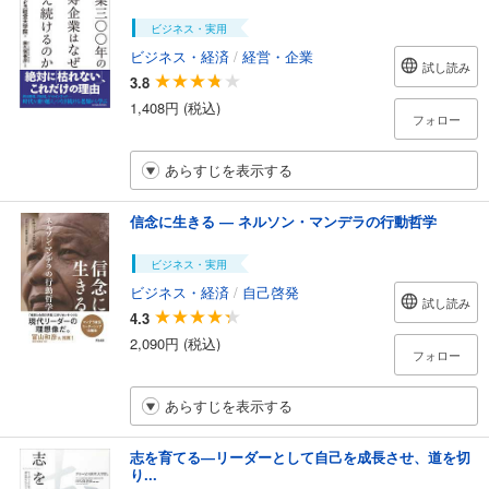
ビジネス・実用
ビジネス・経済
/
経営・企業
試し読み
3.8
1,408円 (税込)
フォロー
あらすじを表示する
信念に生きる ― ネルソン・マンデラの行動哲学
ビジネス・実用
ビジネス・経済
/
自己啓発
試し読み
4.3
2,090円 (税込)
フォロー
あらすじを表示する
志を育てる―リーダーとして自己を成長させ、道を切
り...