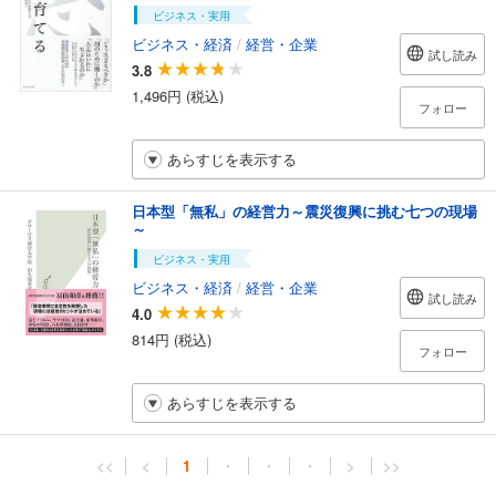
ビジネス・実用
ビジネス・経済
/
経営・企業
試し読み
3.8
1,496円 (税込)
フォロー
あらすじを表示する
日本型「無私」の経営力～震災復興に挑む七つの現場
～
ビジネス・実用
ビジネス・経済
/
経営・企業
試し読み
4.0
814円 (税込)
フォロー
あらすじを表示する
<<
<
1
・
・
・
>
>>