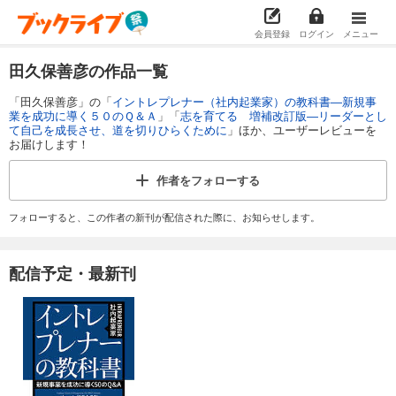
会員登録
ログイン
メニュー
田久保善彦の作品一覧
「田久保善彦」の「
イントレプレナー（社内起業家）の教科書―新規事
業を成功に導く５０のＱ＆Ａ
」「
志を育てる 増補改訂版―リーダーとし
て自己を成長させ、道を切りひらくために
」ほか、ユーザーレビューを
お届けします！
作者を
フォローする
フォローすると、この作者の新刊が配信された際に、お知らせします。
配信予定・最新刊