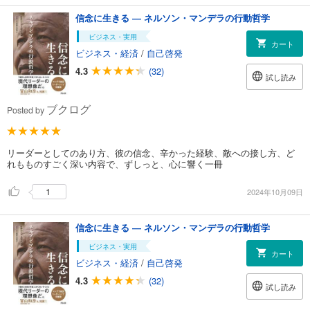
信念に生きる ― ネルソン・マンデラの行動哲学
ビジネス・実用
カート
ビジネス・経済
/
自己啓発
4.3
(32)
試し読み
ブクログ
Posted by
リーダーとしてのあり方、彼の信念、辛かった経験、敵への接し方、ど
れもものすごく深い内容で、ずしっと、心に響く一冊
1
2024年10月09日
信念に生きる ― ネルソン・マンデラの行動哲学
ビジネス・実用
カート
ビジネス・経済
/
自己啓発
4.3
(32)
試し読み