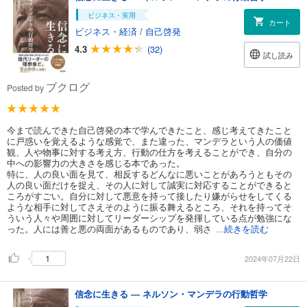
ビジネス・実用
カート
ビジネス・経済
/
自己啓発
4.3
(32)
試し読み
ブクログ
Posted by
今まで読んできた自己啓発の本で学んできたこと、感じ考えてきたこと
に戸惑いを覚えるような感覚で、また違った、マンデラという人の価値
観、人や物事に対する考え方、行動の仕方を考えることができ、自分の
中への影響力の大きさを感じる本であった。
特に、人の良い面を見て、相反するどんなに悪いことがあろうともその
人の良い面だけを捉え、その人に対して誠実に対応することができると
ころがすごい。自分に対して悪意を持って接したり嫌がらせをしてくる
ような相手に対してさえそのように振る舞えるところ、それを持ってそ
ういう人々や周囲に対してリーダーシップを発揮している点が勉強にな
った。人には善と悪の両面があるものであり、弱さ
...続きを読む
1
2024年07月22日
信念に生きる ― ネルソン・マンデラの行動哲学