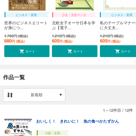
ビジネス・実用
少女・女性マンガ
ビジネス・実用
世界のビジネスエリート
北欧女子オーサ日本を学
私のテーブルマナー
が身につ...
ぶ【電子...
に大丈夫...
1,760円 (税込)
1,210円 (税込)
1,210円 (税込)
880
605
605
円 (税込)
円 (税込)
円 (税込)
カート
カート
カート
作品一覧
新着順
1～12件目
/
12件
おいしく！ きれいに！ 魚の食べかたずかん
小説・文芸