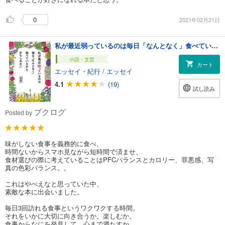
0
2021年02月21日
私が最近弱っているのは毎日「なんとなく」食べているからかもしれない
小説・文芸
カート
エッセイ・紀行
/
エッセイ
4.1
(19)
試し読み
ブクログ
Posted by
味がしない食事を義務的に食べ、
時間ないからスマホ見ながら短時間で済ませ、
食材選びの際に考えていることはPFCバランスとカロリー、罪悪感、写
真の色彩バランス。。
これはやべえなと思っていた中、
素敵な本に出会いました。
毎日3回訪れる食事というワクワクする時間。
それをいかに大切に向き合うか。楽しむか。
食事からなにを発見して、心まで満たすか。