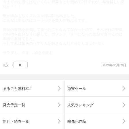
今までの生活にはないくらい野菜をとり始めて2日ですが、早速嬉しい変
化が！！！
便が痛みもなくスルスル1日3回も出ました。
こんなに出るのはコーラックを飲んだ時ぶりです。
野菜の食感を意識して食べたことなんてなかったので、それぞれの野菜
の特徴を自分なりに探して、コメンテーターになった気分で食べるのは
本当に新鮮でした。
そして私は黄色のパプリカが好きなんだと分かりました(笑)
サラダも、今ま
...続きを読む
0
2020年05月09日
まるごと無料本！
激安セール
発売予定一覧
人気ランキング
新刊・続巻一覧
映像化作品