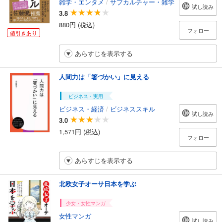
雑学・エンタメ
/
サブカルチャー・雑学
試し読み
3.8
880円 (税込)
フォロー
値引きあり
あらすじを表示する
人間力は「箸づかい」に見える
ビジネス・実用
ビジネス・経済
/
ビジネススキル
試し読み
3.0
1,571円 (税込)
フォロー
あらすじを表示する
北欧女子オーサ日本を学ぶ
少女・女性マンガ
女性マンガ
試し読み