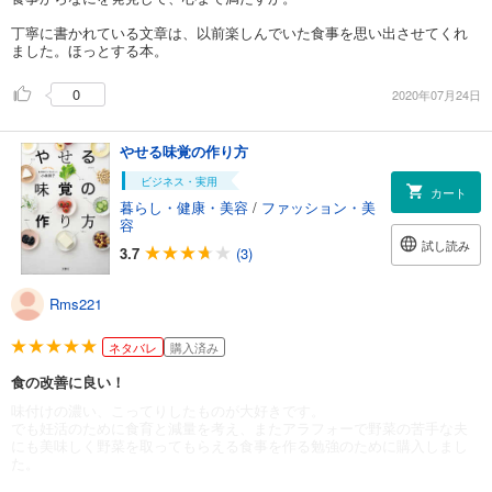
丁寧に書かれている文章は、以前楽しんでいた食事を思い出させてくれ
ました。ほっとする本。
0
2020年07月24日
やせる味覚の作り方
ビジネス・実用
カート
暮らし・健康・美容
/
ファッション・美
容
試し読み
3.7
(3)
Rms221
ネタバレ
購入済み
食の改善に良い！
味付けの濃い、こってりしたものが大好きです。
でも妊活のために食育と減量を考え、またアラフォーで野菜の苦手な夫
にも美味しく野菜を取ってもらえる食事を作る勉強のために購入しまし
た。