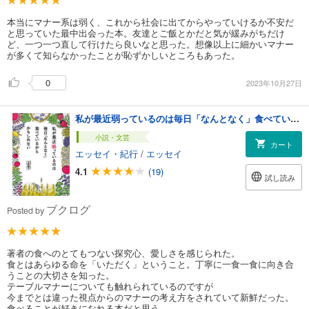
本当にマナー系は弱く、これから社会に出てからやっていけるか不安だ
と思っていた最中出会った本。友達とご飯とかだと気が緩みがちだけ
ど、一つ一つ直して行けたら良いなと思った。想像以上に細かいマナー
が多くて知らなかったことが恥ずかしいところもあった。
0
2023年10月27日
私が最近弱っているのは毎日「なんとなく」食べているからかもしれない
小説・文芸
カート
エッセイ・紀行
/
エッセイ
4.1
(19)
試し読み
ブクログ
Posted by
著者の食へのとてもつない探究心、愛しさを感じられた。
食とはあらゆる命を「いただく」ということ。丁寧に一食一食に向き合
うことの大切さを知った。
テーブルマナーについても触れられているのですが
今までとは違った視点からのマナーの考え方をされていて新鮮だった。
食べることが好きになれる本だと思う。