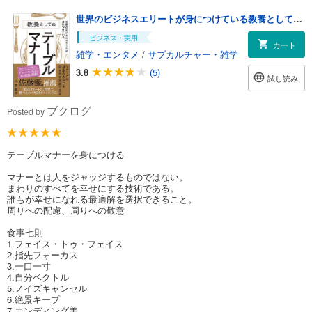
世界のビジネスエリートが身につけている教養としてのテーブルマナー
ビジネス・実用
カート
雑学・エンタメ
/
サブカルチャー・雑学
3.8
(5)
試し読み
ブクログ
Posted by
テーブルマナーを身につける
マナーとは人をジャッジするものではない。
まわりのすべてを幸せにする技術である。
誰もが幸せになれる最適解を選択できること。
周りへの配慮、周りへの敬意
食事七則
1.フェイス・トゥ・フェイス
2.指先フォーカス
3.一口一寸
4.自分ベクトル
5.ノイズキャンセル
6.絶景キープ
7.エンディング美