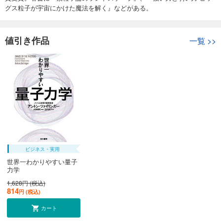
グス粒子が宇宙にかけた魔法を解く』などがある。
値引き作品
一覧
>>
ビジネス・実用
世界一わかりやすい量子
力学
1,628円 (税込)
814
円 (税込)
カート