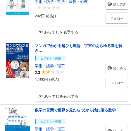
学術・語学
/
哲学・宗教・心理
試し読み
-
202円 (税込)
フォロー
あらすじを表示する
マンガでわかる超ひも理論 宇宙のあらゆる謎を解
き...
ビジネス・実用
学術・語学
/
理工
試し読み
2.3
1,100円 (税込)
フォロー
あらすじを表示する
数学の言葉で世界を見たら 父から娘に贈る数学
ビジネス・実用
学術・語学
/
理工