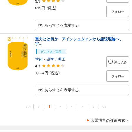
3.9
815円 (税込)
フォロー
あらすじを表示する
重力とは何か アインシュタインから超弦理論へ、
宇...
ビジネス・実用
学術・語学
/
理工
試し読み
4.3
1,024円 (税込)
フォロー
あらすじを表示する
<<
<
1
・
・
・
>
>>
大栗博司の詳細検索へ