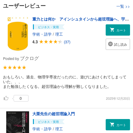
ユーザーレビュー
一覧
>>
重力とは何か アインシュタインから超弦理論へ、宇宙の謎に迫る
ビジネス・実用
カート
学術・語学
/
理工
4.3
(37)
試し読み
ブクログ
Posted by
おもしろい。過去、物理学専攻だったのに、遊びにあけくれてしまって
いた、、、
また勉強したくなる。超弦理論から理解が難しくなりました。
0
2025年12月20日
大栗先生の超弦理論入門
ビジネス・実用
カート
学術・語学
/
理工