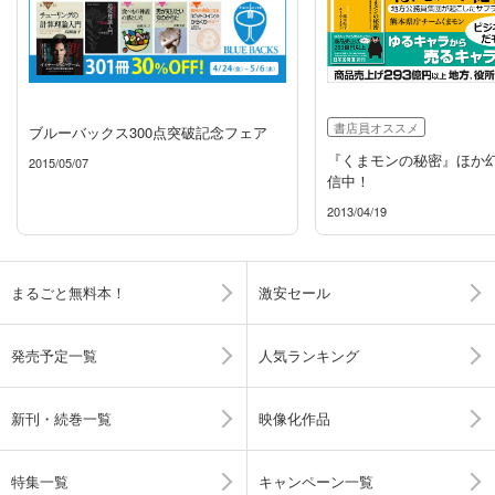
書店員オススメ
ブルーバックス300点突破記念フェア
『くまモンの秘密』ほか
2015/05/07
信中！
2013/04/19
まるごと無料本！
激安セール
発売予定一覧
人気ランキング
新刊・続巻一覧
映像化作品
特集一覧
キャンペーン一覧