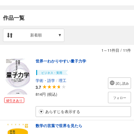
作品一覧
新着順
1～11件目
/
11件
世界一わかりやすい量子力学
ビジネス・実用
学術・語学
/
理工
試し読み
3.7
814円 (税込)
フォロー
値引きあり
あらすじを表示する
数学の言葉で世界を見たら