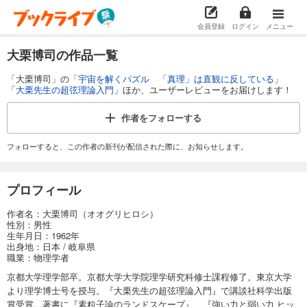
会員登録
ログイン
メニュー
大栗博司の作品一覧
「大栗博司」の「
宇宙を解くパズル 「真理」は直観に反している
」
「
大栗先生の超弦理論入門
」ほか、ユーザーレビューをお届けします！
作者を
フォローする
フォローすると、この作者の新刊が配信された際に、お知らせします。
プロフィール
作者名：大栗博司（オオグリヒロシ）
性別：男性
生年月日：1962年
出身地：日本 / 岐阜県
職業：物理学者
京都大学理学部卒。京都大学大学院理学研究科修士課程修了。東京大学
より理学博士号を授与。『大栗先生の超弦理論入門』で講談社科学出版
賞受賞。著書に『素粒子論のランドスケープ』、『強い力と弱い力 ヒッ