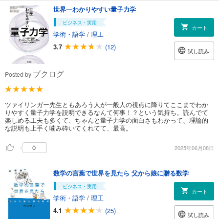
世界一わかりやすい量子力学
ビジネス・実用
カート
学術・語学
/
理工
3.7
(12)
試し読み
ブクログ
Posted by
ツァイリンガー先生ともあろう人が一般人の視点に降りてここまでわか
りやすく量子力学を説明できるなんて何事！？という気持ち。読んでて
楽しめる工夫も多くて、ちゃんと量子力学の面白さもわかって、理論的
な説明も上手く噛み砕いてくれてて、最高。
0
2025年06月08日
数学の言葉で世界を見たら 父から娘に贈る数学
ビジネス・実用
カート
学術・語学
/
理工
4.1
(25)
試し読み