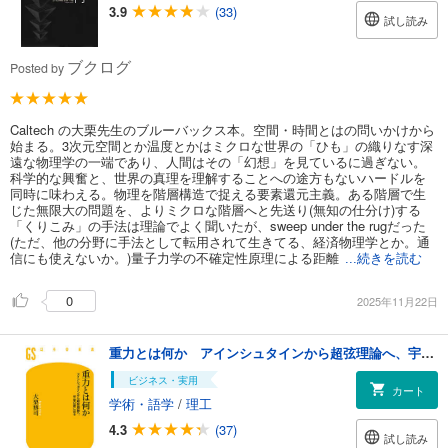
3.9
(33)
試し読み
ブクログ
Posted by
Caltech の大栗先生のブルーバックス本。空間・時間とはの問いかけから
始まる。3次元空間とか温度とかはミクロな世界の「ひも」の織りなす深
遠な物理学の一端であり、人間はその「幻想」を見ているに過ぎない。
科学的な興奮と、世界の真理を理解することへの途方もないハードルを
同時に味わえる。物理を階層構造で捉える要素還元主義。ある階層で生
じた無限大の問題を、よりミクロな階層へと先送り(無知の仕分け)する
「くりこみ」の手法は理論でよく聞いたが、sweep under the rugだった
(ただ、他の分野に手法として転用されて生きてる、経済物理学とか。通
信にも使えないか。)量子力学の不確定性原理による距離
...続きを読む
0
2025年11月22日
重力とは何か アインシュタインから超弦理論へ、宇宙の謎に迫る
ビジネス・実用
カート
学術・語学
/
理工
4.3
(37)
試し読み