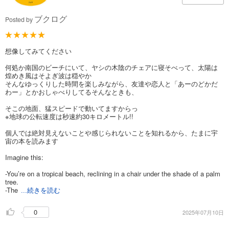
ブクログ
Posted by
想像してみてください
何処か南国のビーチにいて、ヤシの木陰のチェアに寝そべって、太陽は
煌めき風はそよぎ波は穏やか
そんなゆっくりした時間を楽しみながら、友達や恋人と「あーのどかだ
わー」とかおしゃべりしてるそんなときも、
そこの地面、猛スピードで動いてますからっ
※地球の公転速度は秒速約30キロメートル!!
個人では絶対見えないことや感じられないことを知れるから、たまに宇
宙の本を読みます
Imagine this:
-You’re on a tropical beach, reclining in a chair under the shade of a palm
tree.
-The
...続きを読む
0
2025年07月10日