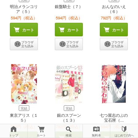
明治メランコリ
銀盤騎士（７）
おんなのいえ
ア（５）
（６）
594円（税込）
594円（税込）
792円（税込）
カート
カート
カート
ブラウザ
ブラウザ
ブラウザ
立ち読み
立ち読み
立ち読み
完結
完結
東京アリス（１
銀のスプーン
七つ屋志のぶの
５）
（１３）
宝石匣（...
594円（税込）
792円（税込）
594円（税込）
トップ
カート
検索
無料本
はじめての方へ