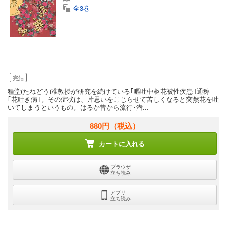
全3巻
完結
種堂(たねどう)准教授が研究を続けている｢嘔吐中枢花被性疾患｣通称
｢花吐き病｣。その症状は、片思いをこじらせて苦しくなると突然花を吐
いてしまうというもの。はるか昔から流行･潜...
880円
（税込）
カートに入れる
ブラウザ
立ち読み
アプリ
立ち読み