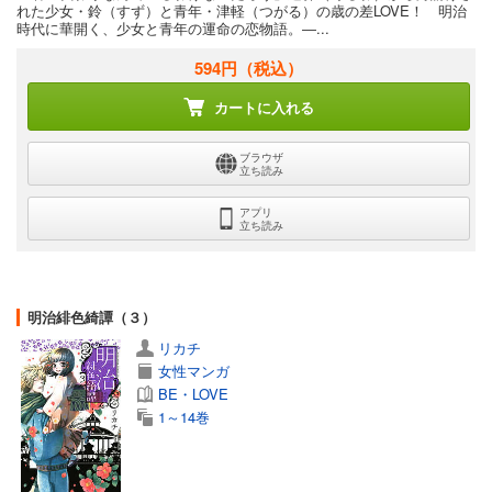
れた少女・鈴（すず）と青年・津軽（つがる）の歳の差LOVE！ 明治
時代に華開く、少女と青年の運命の恋物語。―...
594円
（税込）
カートに入れる
ブラウザ
立ち読み
アプリ
立ち読み
明治緋色綺譚（３）
リカチ
女性マンガ
BE・LOVE
1～14巻