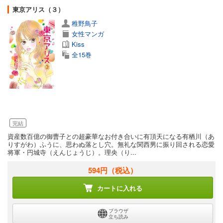
東京アリス（３）
稚野鳥子
女性マンガ
Kiss
全15巻
完結
資産数百億の御曹子との超豪華なお付き合いに有頂天になる有栖川（あ
りすがわ）ふうに、思わぬ落とし穴。無礼な関西男に振り回される恋愛
将軍・円城寺（えんじょうじ）。理央（り...
594円
（税込）
カートに入れる
ブラウザ
立ち読み