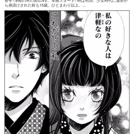
青年･津軽の年の差LOVE、本格スタート! 時は明治、少女時代に遊郭か
ら身請けされた鈴も15歳。ひとまわり以上、...