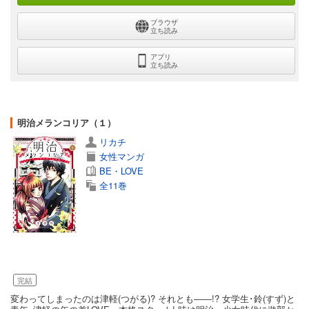
ブラウザ
立ち読み
アプリ
立ち読み
明治メランコリア（１）
リカチ
女性マンガ
BE・LOVE
全11巻
完結
変わってしまったのは津軽(つがる)? それとも――!? 女学生･鈴(すず)と