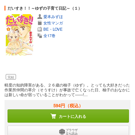
だいすき！！～ゆずの子育て日記～（１）
愛本みずほ
女性マンガ
BE・LOVE
全17巻
完結
軽度の知的障害がある、２６歳の柚子（ゆず）。とっても大好きだった
作業所仲間の草介（そうすけ）が事故で亡くなった日、柚子のおなかに
は新しい命が宿っていることがわかって――!...
594円
（税込）
カートに入れる
ブラウザ
立ち読み