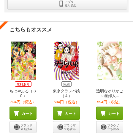
アプリ
立ち読み
こちらもオススメ
無料あり
完結
ちはやふる（３
東京タラレバ娘
透明なゆりかご
０）
（４）
～産婦人...
594円（税込）
594円（税込）
594円（税込）
カート
カート
カート
ブラウザ
ブラウザ
ブラウザ
立ち読み
立ち読み
立ち読み