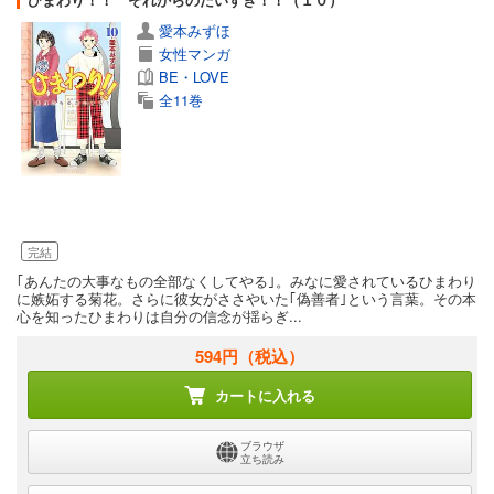
愛本みずほ
女性マンガ
BE・LOVE
全11巻
完結
｢あんたの大事なもの全部なくしてやる｣。みなに愛されているひまわり
に嫉妬する菊花。さらに彼女がささやいた｢偽善者｣という言葉。その本
心を知ったひまわりは自分の信念が揺らぎ...
594円
（税込）
カートに入れる
ブラウザ
立ち読み