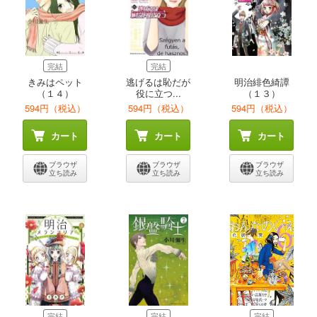
完結
完結
きみはペット
逃げるは恥だが
明治緋色綺譚
（１４）
役に立つ...
（１３）
594円（税込）
594円（税込）
594円（税込）
カート
カート
カート
ブラウザ
ブラウザ
ブラウザ
立ち読み
立ち読み
立ち読み
完結
完結
完結