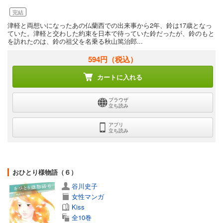
完結
津軽と両想いになったあの仏蘭西での出来事から2年、鈴は17歳となっ
ていた。津軽と交わした約束を日本で待っていた鈴だったが、鈴のもと
を訪れたのは、鈴の祖父を名乗る秋山篤治郎...
594円
（税込）
カートに入れる
ブラウザ
立ち読み
アプリ
立ち読み
おひとり様物語（６）
谷川史子
女性マンガ
Kiss
全10巻