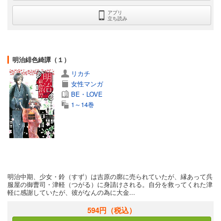
アプリ
立ち読み
明治緋色綺譚（１）
リカチ
女性マンガ
BE・LOVE
1～14巻
明治中期、少女・鈴（すず）は吉原の廓に売られていたが、縁あって呉
服屋の御曹司・津軽（つがる）に身請けされる。自分を救ってくれた津
軽に感謝していたが、彼がなんの為に大金...
594円
（税込）