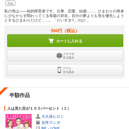
完結
私の母は――知的障害者です。仕事、恋愛、結婚……、ひまわりの将来
に少なからず関わってくる母親の存在。自分の夢よりも母を優先しよう
とするひまわりだけど……。「だいすき!!」のひ...
594円
（税込）
カートに入れる
ブラウザ
立ち読み
アプリ
立ち読み
半額作品
人は見た目が１００パーセント（１）
大久保ヒロミ
女性マンガ
BE・LOVE