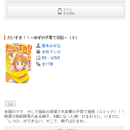
アプリ
立ち読み
だいすき！！～ゆずの子育て日記～（２）
愛本みずほ
女性マンガ
BE・LOVE
全17巻
完結
全国のママ、そして福祉の現場で大反響の子育て漫画（コミック）！！
軽度の知的障害のある柚子。2歳になった娘・ひまわりに、いまだに
「しつけ」ができない。そこで、柚子はひまわ...