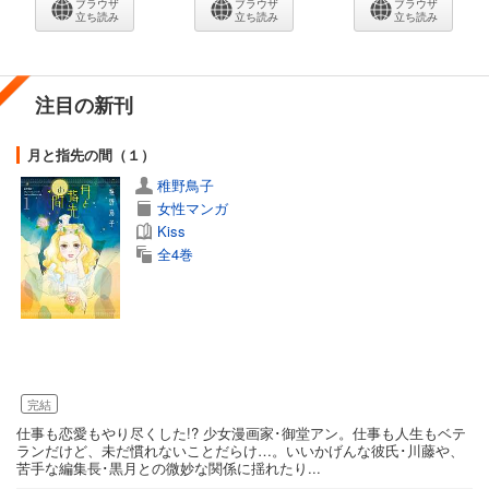
ブラウザ
ブラウザ
ブラウザ
立ち読み
立ち読み
立ち読み
注目の新刊
月と指先の間（１）
稚野鳥子
女性マンガ
Kiss
全4巻
完結
仕事も恋愛もやり尽くした!? 少女漫画家･御堂アン。仕事も人生もベテ
ランだけど、未だ慣れないことだらけ…。いいかげんな彼氏･川藤や、
苦手な編集長･黒月との微妙な関係に揺れたり...