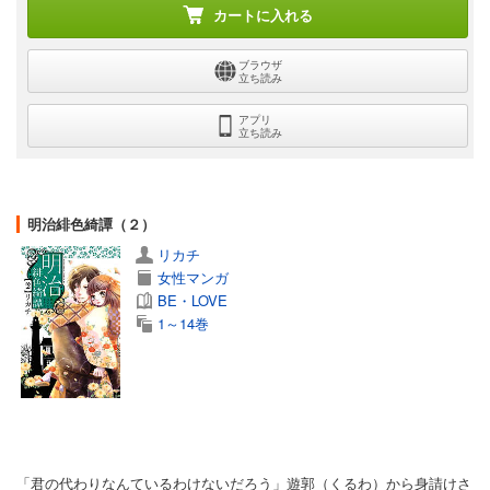
カートに入れる
ブラウザ
立ち読み
アプリ
立ち読み
明治緋色綺譚（２）
リカチ
女性マンガ
BE・LOVE
1～14巻
「君の代わりなんているわけないだろう」遊郭（くるわ）から身請けさ