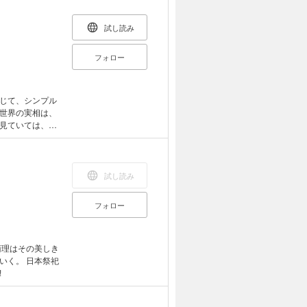
試し読み
フォロー
じて、シンプル
世界の実相は、
見ていては、真
見なければ真実
の認識を新たに
試し読み
フォロー
菊理はその美しき
いく。 日本祭祀
!