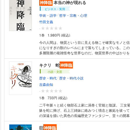
神降臨
本当の神が現れる
ビジネス・実用
/
学術・語学
哲学・宗教・心理
竹田文義
-
1巻
1,980円 (税込)
今の人間は、物質という目に見える物こそ確実なモノと信
になりすぎの獣のレベルにまで落ちてしまっている。この
多層階層の複雑怪奇な世界なのだ。物質世界の中ばかりを
実は見えては来ない。多層階層を理解し、上に在るものを
は見えては来ないのだ。そんなことを理解して、この世界
キクリ 蛇
神降臨
するつもりで学んでほしいと願う。
小説・文芸
/
歴史・時代
歴史・時代小説
吉森由知
-
1巻
733円 (税込)
二千年脈々と続く物部石上家に渦巻く官能と陰謀。 三女
躰を蛇に捧げ、石上三姉妹に絡みつく情念と嫉妬を祓って
の深遠を描いた異色の長編歴史ファンタジー、堂々の開幕
巨
神降臨