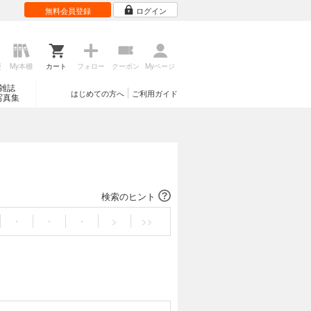
無料会員登録
ログイン
歴
My本棚
カート
フォロー
クーポン
Myページ
雑誌
はじめての方へ
ご利用ガイド
写真集
検索のヒント
・
・
・
>
>>