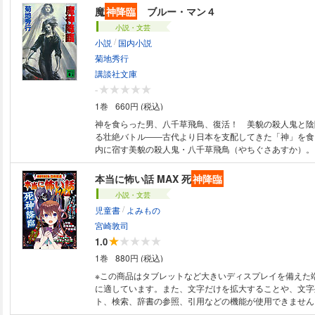
秘密の口止めを俊と約束しことで、麗奈の日常は予想外の方
魔
神降臨
ブルー・マン４
小説・文芸
/
小説
国内小説
菊地秀行
講談社文庫
-
1巻
660円 (税込)
神を食らった男、八千草飛鳥、復活！ 美貌の殺人鬼と陰
る壮絶バトル――古代より日本を支配してきた「神」を食
内に宿す美貌の殺人鬼・八千草飛鳥（やちぐさあすか）。
印する珠玉（たま）を巡り、ヤクザの組長と大物政治家が
ら「神」を葬ることを願う、妖艶な尼僧秋光尼（しゅうこ
本当に怖い話 MAX 死
神降臨
師・仁宇真央（じんうまお）に密命を授ける。凄絶な戦い
小説・文芸
『ブルー・マン4 闇の旅人（下）』改題作品＞
/
児童書
よみもの
宮崎敦司
1.0
1巻
880円 (税込)
※この商品はタブレットなど大きいディスプレイを備えた
に適しています。また、文字だけを拡大することや、文字
ト、検索、辞書の参照、引用などの機能が使用できません。 本当に怖
ＭＡＸシリーズ第3弾！身近な生活の中で起こる恐怖体験