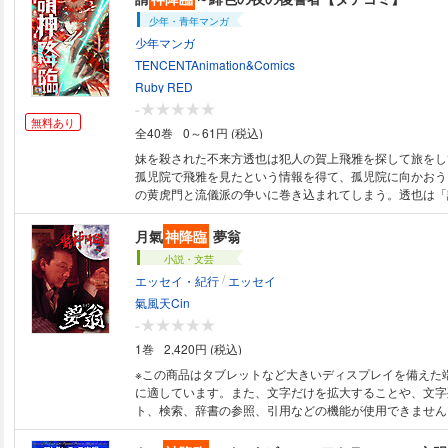
創れないのじゃ! 黄泉と現生、大和と世界、地球と宇宙をくく
少年・青年マンガ
は準備の年じゃ! 2020年、霊性の大和日本が目覚めるぞ! 超神 神ドクター
少年マンガ
が神を癒して神を開く Doctor of God(ドクタードルフィ
た菊理姫神を自身に降臨させ 神世界と新地球の超ヒミツを語る! 
TENCENTAnimation&Comics
自体が菊理姫神のご神体! 所有するだけで菊理姫神のサポ
Ruby RED
る、神レベルの指南書! ・いま明かされる、日本書紀で仲
-
神と伊弉冉神に語った神言葉 ・逃げ出す伊弉諾神に抱い
無料あり
全40巻
0～61円 (税込)
の念が地球社会に残っている! ・ドクタードルフィンでし
姫神を白山にて覚醒させる! ・高次元と三次元をくくる、
妹を殺された不来方透也は犯人の賀上飛雅を探して旅をし
界と目に見える世界をくくる、女性性と男性性をくくる! 
孤児院で飛雅を見たという情報を得て、孤児院に向かおう
分離・破壊を経て融合・創造を担う! ・菊理姫神は至高の
の黄虎門と流儀派の争いに巻き込まれてしまう。透也は「
エネルギーそのもの! ・卑弥呼は、菊理姫神が振動数を落
ステムで立ち向かい、飛雅を探すための手がかりを見つけ
身)であった! ・卑弥呼が、ドクタードルフィンを呼んでいる
月氣
神降臨
夢翁
(アマテラスオオカミ)と卑弥呼をくくる! ・卑弥呼が目覚
小説・文芸
台国が目覚める! ・プレアデスの平和的破壊とシリウスの
/
レアデスとシリウス、レムリアとアトランティスをくくる!
エッセイ・紀行
エッセイ
が、不必要な世界をぶっ壊し、新しい世界を築く!
氣風天Cin
-
1巻
2,420円 (税込)
※この商品はタブレットなど大きいディスプレイを備えた
に適しています。また、文字だけを拡大することや、文字
ト、検索、辞書の参照、引用などの機能が使用できません。 自ら編み
た、氣の方術「独氣道」をベースとし、「朧」と名付けた
り、あらゆるトラブルをシューティングしてきた著者が、