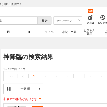
8万冊以上配信中！
Get!
セーフサーチ 中
来店pt
閲覧履
ビジネス
BL
TL
ラノベ
小説・文芸
実用
神降臨の検索結果
1～16件目
/
16件
<<
<
1
・
・
・
・
・
・
一致順
非表示の作品があります