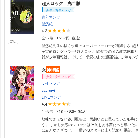
と、退治したユピテルと退治されたメルティアが合体して
超人ロック 完全版
昼はユピテル、夜は疑似人間メルティアという存在になった
少年・青年マンガ
妙な事件に巻き込まれる。最初は単なる連続猟奇殺人と思
青年マンガ
が、この世界の覇権をめぐる闘いへと転がり出していく。
聖悠紀
4.2
全37巻
1,257円 (税込)
完結
聖悠紀先生の描く永遠のスーパーヒーローが活躍する｢超人
宇宙的ロングセラー｢超人ロック｣の初期の頃の雑誌連載
我が少年画報社、そして、伝説のあの漫画雑誌｢少年キング｣
ファンの皆様の熱いまなざしにお応えすべく、このSF大
とも言えるオリジナルシリーズ｢超人ロック 完全版｣を刊
女
神降臨
少女・女性マンガ
女性マンガ
yaongyi
LINEマンガ
4.4
1～9巻
748～792円 (税込)
地味でさえない谷川麗奈は、両想いだと思っていた相手に
う。 しかし失恋のショックは彼女をある変化へと導いた…
ばみんなクギづけ、一躍SNSスターに上り詰めた麗奈。 
現れたのは、いとも簡単に秘密を見抜いたクールモテイケ