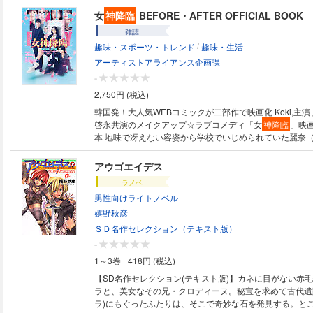
というぐらい連続で登場します。声も出せないような背筋
女
神降臨
BEFORE・AFTER OFFICIAL BOOK
いお話をマンガやイラストで読むことのできる“マジこわ”
雑誌
神が目の前に現れたらあなたはどうなるのか？もう一人で
/
趣味・スポーツ・トレンド
趣味・生活
しれない！
アーティストアライアンス企画課
-
2,750円 (税込)
韓国発！大人気WEBコミックが二部作で映画化 Koki,主演、 渡邊圭祐
啓永共演のメイクアップ☆ラブコメディ「女
神降臨
」映
本 地味で冴えない容姿から学校でいじめられていた麗奈（Koki,）。 メイ
クと出会いテクニックを学んで努力を重ねた麗奈は、やが
く『女神』へと大変身を遂げる。 麗奈が転校した学校で巡
アウゴエイデス
と俊（渡邊圭祐）、俊と過去に確執があったアーティスト
ラノベ
永）。 3人それぞれが高校生からオトナになるまでの恋と
男性向けライトノベル
語を前後編で描く。 キャストの撮りおろしグラビア、イ
ショット集、ストーリー紹介などなど映画女
神降臨
の世
嬉野秋彦
１冊です。 【目次】 ・Koki, ×渡邊圭祐×綱啓永、撮りお
ＳＤ名作セレクション（テキスト版）
Koki, ソロインタビュー ・渡邊圭祐×綱啓永 対談 ・映
-
関図 ・BEFORE［前編］高校デビュー編／AFTER［後
1～3巻
418円 (税込)
介 ・映画オフショット集 ・Koki, ×渡邊圭祐×綱啓永キ
に密着 ・監督、脚本家、スタッフインタビュー 充実内容
【SD名作セレクション(テキスト版)】カネに目がない赤
ャルビジュアル本 ※電子版からは読者プレゼントにご応募いただけませ
ラと、美女なその兄・クロディーヌ。秘宝を求めて古代遺
ん。
ラ)にもぐったふたりは、そこで奇妙な石を発見する。と