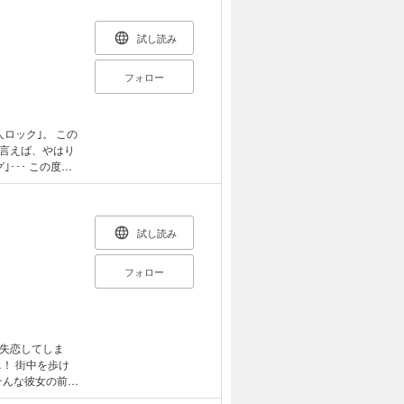
しまったのだ。
彼女(ら?)は奇
われていた事件
試し読み
フォロー
ロック｣。 この
と言えば、やはり
･･･ この度、
河シリーズの原点
行いたします。
試し読み
フォロー
失恋してしま
！ 街中を歩け
そんな彼女の前に
メンの神田俊。