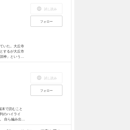
るぞ! 2019年
試し読み
ン)が 世に出させ
・この本
フォロー
ートが得られ
違いする伊弉諾
た伊弉冉神の恨み
か開けない菊理
目に見えない世
ていた。大丘寺
・菊理姫神は、
とするが大丘市
大宇宙大和神の
請神」というシ
とした人間体(分
ようとする―
! ・天照大神
めて、霊性の邪馬
奇跡的創造 ・プ
試し読み
 ・菊理姫神
フォロー
端末で読むこと
列のハイライ
出し
想意を自在に操
母の死をキッカ