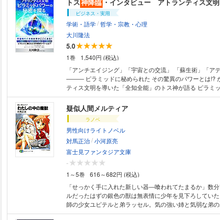
トス
神降臨
・インタビュー アトランティス文明
ケに始めたブログをまとめた。
ビジネス・実用
/
学術・語学
哲学・宗教・心理
大川隆法
5.0
1巻
1,540円 (税込)
「アンチエイジング」「宇宙との交流」 「蘇生術」「ア
――― ピラミッドに秘められた その驚異のパワーとは!? かつてアトラン
ティス文明を導いた「全知全能」のトス神が語る ピラミ
秘のパワー。 古代文明の宇宙科学がそのベールをぬぐとき、 未来文明の
あり方が明らかになる。 かつて大西洋にはアトランティス文明が実在した
疑似人間メルティア
現代の「常識」をくつがえすアトランティスの科学文明 
ラノベ
る現代文明に迫る危機とは!? 宇宙時代を切り拓く未来科
男性向けライトノベル
に 「ダークマター」と「裏宇宙」 ピラミッドが可能にす
/
動」 幸福の科学大学がウミダス「新人類」「アデプト」
対馬正治
小河原亮
富士見ファンタジア文庫
-
1～5巻
616～682円 (税込)
「せっかく手に入れた新しい器―喰われてたまるか」数分
ルだったはずの銀色の獣は無表情に少年を見下ろしていた
師の少女ユピテルと弟ラッセル。気の強い姉と気弱な弟の
ちから引き受けた擬獣退治が姉弟の運命を大きく変えてし