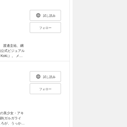
も凍る本当に怖
の一冊です。死
寝られないかも
試し読み
フォロー
、綱
画公式ビジュアル
て誰もが振り向
り合う“王子”こ
志望の悠（綱啓
夢の９年間の物
試し読み
ンタビュー、オフ
界が丸わかり！の
フォロー
ろしグラビア ・
画キャラクター相
編］ストーリー紹
ャスト３人の韓国旅
の映画オフィシ
毛の美少女・アキ
跡(ガルガライ
ころが、うっかり