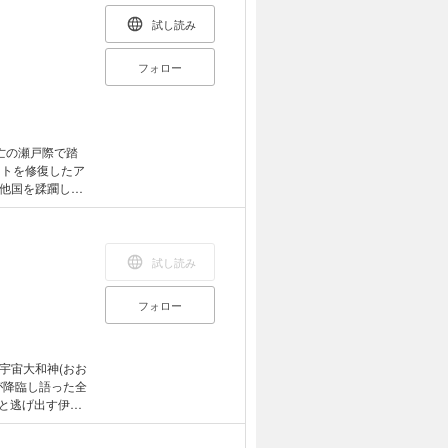
試し読み
フォロー
亡の瀬戸際で踏
ットを修復したア
他国を蹂躙して
の危機が迫る
帰還する。彼ら
遺してゆき、9年
。星雲賞受賞
試し読み
フォロー
が降臨し語った全
元日本書紀」の