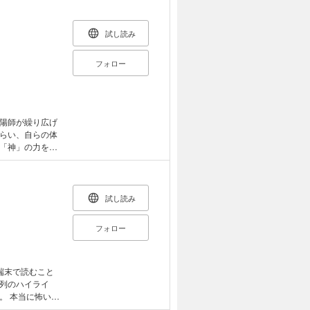
向へ…!?
試し読み
フォロー
陽師が繰り広げ
らい、自らの体
「神」の力を封
争う一方で、自
うに）は、陰陽
が始まった。＜
試し読み
フォロー
端末で読むこと
列のハイライ
い話
が、これでもか