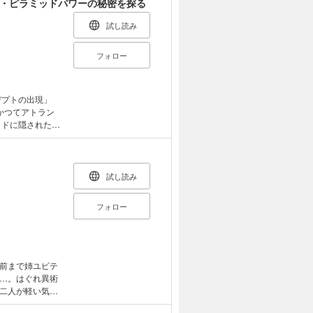
・ピラミッドパワーの秘密を探る
試し読み
フォロー
デプトの出現」
ッドに隠された神
古代文明が警告す
学の秘密が、ここ
試し読み
る「惑星間移
フォロー
前まで姉ユピテ
…。はぐれ異術
二人が軽い気持
まった。なん