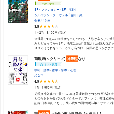
小説・文芸
/
SF・ファンタジー
SF（海外）
/
シルヴァン・ヌーヴェル
佐田千織
創元SF文庫
3.5
1～2巻
1,100円 (税込)
全世界で1億人の犠牲者を出しつつも、人類が辛うじて滅
みとどまってから9年。地球にただ1体残された巨大ロボ
メリカはそれをラペトゥスと名づけ、自国の思うがままに
いた。それに抵抗する各国とのあいだで地球に全面核戦争
中、姿を消していたテーミスとエヴァたちがついに地球に
菊理姫(ククリヒメ)
神降臨
なり
が語りはじめるのは、6000年前に巨大ロボットを地球に
ビジネス・実用
前の危機を引き起こした異星種族との本格的遭遇であった
/
学術・語学
哲学・宗教・心理
『巨神計画』『巨神覚醒』に続く、三部作完結編！
松久正
4.5
1巻
1,980円 (税込)
菊理姫神入魂の一冊! この本は菊理姫神そのもの 至高神 大宇宙大和神(おお
とのちおおかみ)であるドクタードルフィンに、菊理姫神
記録 日本書紀にある、醜い黄泉の国の伊弉冉(イザナミ)神と逃げ出す伊弉
諾(イザナギ)神に語った菊理姫神の神言葉を明かす「異次
歴史的事実 壊すことを恐れることなかれ! 守るのは辞めなされ! 壊さないと
請
神降臨
～緋色の夜の復讐者【タテヨミ】