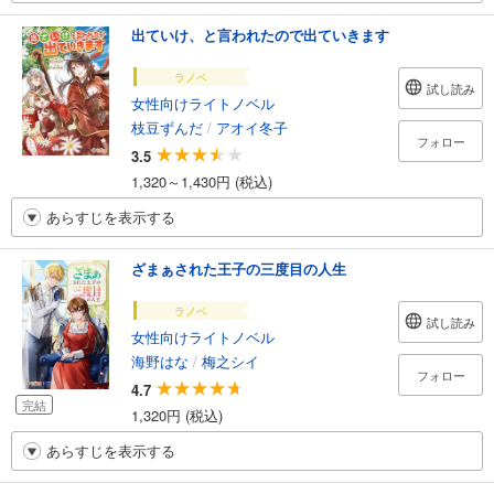
出ていけ、と言われたので出ていきます
ラノベ
試し読み
女性向けライトノベル
枝豆ずんだ
/
アオイ冬子
フォロー
3.5
1,320～1,430円 (税込)
あらすじを表示する
ざまぁされた王子の三度目の人生
ラノベ
試し読み
女性向けライトノベル
海野はな
/
梅之シイ
フォロー
4.7
完結
1,320円 (税込)
あらすじを表示する