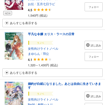
お伝
/
五月七日ラビ
フォロー
4.5
NEW
1,540円 (税込)
あらすじを表示する
平凡な令嬢 エリス・ラースの日常
ラノベ
試し読み
女性向けライトノベル
まゆらん
/
羽公
フォロー
4.1
1,320～1,430円 (税込)
あらすじを表示する
婚約が白紙になりました。あとは自由に生きていきま
す
ラノベ
試し読み
女性向けライトノベル
Na20
/
匈歌ハトリ