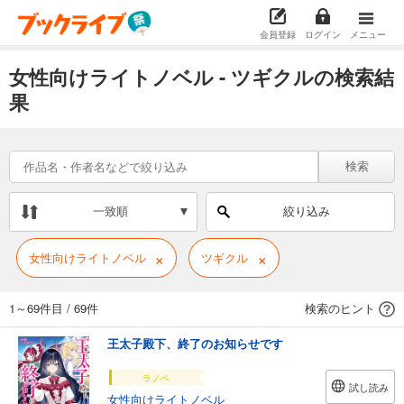
会員登録
ログイン
メニュー
女性向けライトノベル - ツギクルの検索結
果
検索
一致順
絞り込み
×
×
女性向けライトノベル
ツギクル
1～69件目
/
69件
検索のヒント
王太子殿下、終了のお知らせです
ラノベ
試し読み
女性向けライトノベル