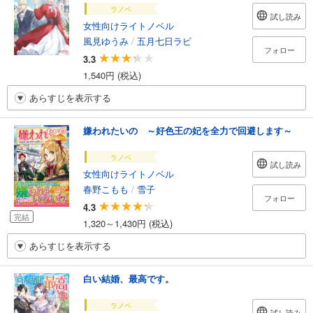
ラノベ
試し読み
女性向けライトノベル
風見ゆうみ
/
五月七日ラビ
フォロー
3.3
1,540円 (税込)
あらすじを表示する
嫌われたいの ～好色王の妃を全力で回避します～
ラノベ
試し読み
女性向けライトノベル
春野こもも
/
雪子
フォロー
4.3
完結
1,320～1,430円 (税込)
あらすじを表示する
白い結婚、最高です。
ラノベ
試し読み