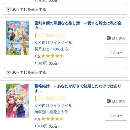
あらすじを表示する
聖剣令嬢の華麗なる推し活 ～愛する騎士は私が全
力...
ラノベ
試し読み
女性向けライトノベル
長月おと
/
ののまろ
フォロー
4.5
1,320円 (税込)
あらすじを表示する
誓略結婚 ～あなたが好きで結婚したわけではあり
ま...
ラノベ
試し読み
女性向けライトノベル
綺咲潔
/
祀花よう子
フォロー
4.4
1,430円 (税込)