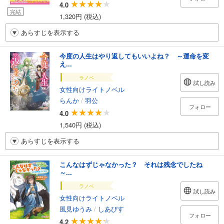
4.0
完結
1,320円 (税込)
あらすじを表示する
今度の人生はやり返してもいいよね？ ～運命を変
え...
ラノベ
試し読み
女性向けライトノベル
らんか
/
羽公
フォロー
4.0
1,540円 (税込)
あらすじを表示する
こんなはずじゃなかった？ それは残念でしたね
～...
ラノベ
試し読み
女性向けライトノベル
風見ゆうみ
/
しあびす
フォロー
4.2