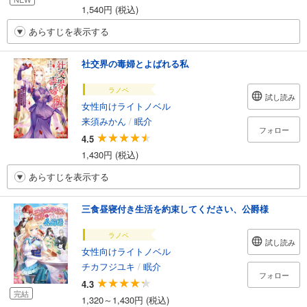
1,540円 (税込)
あらすじを表示する
社交界の毒婦とよばれる私
ラノベ
試し読み
女性向けライトノベル
来須みかん
/
眠介
フォロー
4.5
1,430円 (税込)
あらすじを表示する
三食昼寝付き生活を約束してください、公爵様
ラノベ
試し読み
女性向けライトノベル
チカフジユキ
/
眠介
フォロー
4.3
完結
1,320～1,430円 (税込)