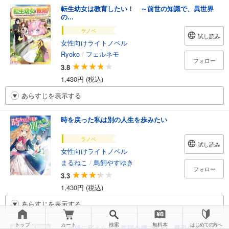
転生幼女は教育したい！ ～前世の知識で、異世界
の...
ラノベ
試し読み
女性向けライトノベル
Ryoko
/
フェルネモ
フォロー
3.8
1,430円 (税込)
あらすじを表示する
時を戻った私は別の人生を歩みたい
ラノベ
試し読み
女性向けライトノベル
まるねこ
/
鳥飼やすゆき
フォロー
3.3
1,430円 (税込)
あらすじを表示する
トップ
カート
検索
無料本
はじめての方へ
ブサ猫に変えられた気弱令嬢ですが、最恐の軍人公