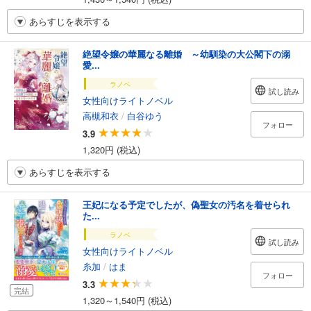
あらすじを表示する
絶望令嬢の華麗なる離婚 ～幼馴染の大公閣下の溺
愛...
ラノベ
試し読み
女性向けライトノベル
高槻和衣
/
白谷ゆう
フォロー
3.9
1,320円 (税込)
あらすじを表示する
王妃になる予定でしたが、偽聖女の汚名を着せられ
た...
ラノベ
試し読み
女性向けライトノベル
糸加
/
はま
フォロー
3.3
完結
1,320～1,540円 (税込)