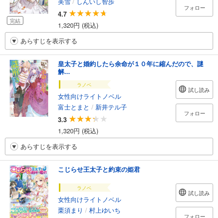
美雪
/
しんいし智歩
フォロー
4.7
完結
1,320円 (税込)
あらすじを表示する
皇太子と婚約したら余命が１０年に縮んだので、謎
解...
ラノベ
試し読み
女性向けライトノベル
富士とまと
/
新井テル子
フォロー
3.3
1,320円 (税込)
あらすじを表示する
こじらせ王太子と約束の姫君
ラノベ
試し読み
女性向けライトノベル
栗須まり
/
村上ゆいち
フォロー