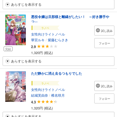
あらすじを表示する
悪役令嬢は旦那様と離縁がしたい！ ～好き勝手や
っ...
ラノベ
試し読み
女性向けライトノベル
華宮ルキ
/
紫藤むらさき
フォロー
2.9
完結
1,320円 (税込)
あらすじを表示する
ただ静かに消え去るつもりでした
ラノベ
試し読み
女性向けライトノベル
結城芙由奈
/
椎名咲月
フォロー
4.3
1,320円 (税込)
あらすじを表示する