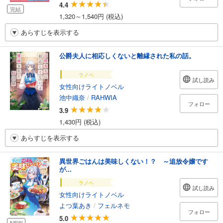
4.4
完結
1,320～1,540円 (税込)
あらすじを表示する
公爵夫人に相応しくないと離縁された私の話。
ラノベ
試し読み
女性向けライトノベル
池中織奈
/
RAHWIA
フォロー
3.9
1,430円 (税込)
あらすじを表示する
異世界ごはんは美味しくない！？ ～追放令嬢です
が...
ラノベ
試し読み
女性向けライトノベル
よつ葉あき
/
フェルネモ
フォロー
5.0
NEW