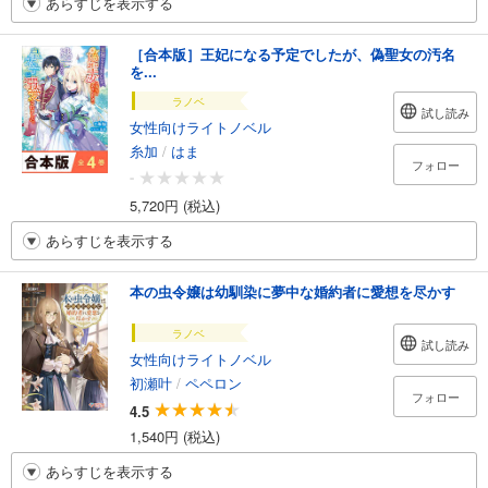
あらすじを表示する
［合本版］王妃になる予定でしたが、偽聖女の汚名
を...
ラノベ
試し読み
女性向けライトノベル
糸加
/
はま
フォロー
-
5,720円 (税込)
あらすじを表示する
本の虫令嬢は幼馴染に夢中な婚約者に愛想を尽かす
ラノベ
試し読み
女性向けライトノベル
初瀬叶
/
ペペロン
フォロー
4.5
1,540円 (税込)
あらすじを表示する