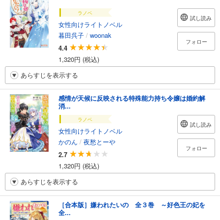
ラノベ
試し読み
女性向けライトノベル
暮田呉子
/
woonak
フォロー
4.4
1,320円 (税込)
あらすじを表示する
感情が天候に反映される特殊能力持ち令嬢は婚約解
消...
ラノベ
試し読み
女性向けライトノベル
かのん
/
夜愁とーや
フォロー
2.7
1,320円 (税込)
あらすじを表示する
［合本版］嫌われたいの 全３巻 ～好色王の妃を
全...