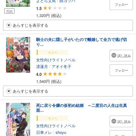
よどら文鳥
/
縹ヨツバ
フォロー
1.5
完結
1,320円 (税込)
あらすじを表示する
騎士の夫に隠し子がいたので離婚して全力で逃げ切
り...
ラノベ
試し読み
女性向けライトノベル
凛蓮月
/
アオイ冬子
フォロー
4.0
1,540円 (税込)
あらすじを表示する
死に戻り令嬢の仮初め結婚 ～二度目の人生は生真
面...
ラノベ
試し読み
女性向けライトノベル
日車メレ
/
shoyu