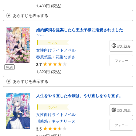
1,430円 (税込)
あらすじを表示する
婚約解消を提案したら王太子様に溺愛されました
～...
ラノベ
試し読み
女性向けライトノベル
春風悠里
/
花染なぎさ
フォロー
3.7
完結
1,320円 (税込)
あらすじを表示する
人生をやり直した令嬢は、やり直しをやり直す。
ラノベ
試し読み
女性向けライトノベル
川崎悠
/
キャナリーヌ
フォロー
3.5
1,320円 (税込)