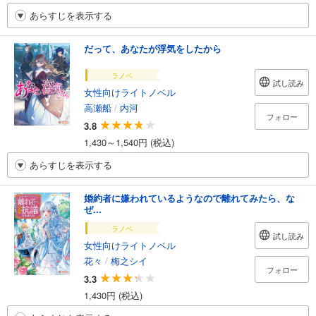
あらすじを表示する
だって、あなたが浮気をしたから
ラノベ
試し読み
女性向けライトノベル
高瀬船
/
内河
フォロー
3.8
1,430～1,540円 (税込)
あらすじを表示する
婚約者に嫌われているようなので離れてみたら、な
ぜ...
ラノベ
試し読み
女性向けライトノベル
花々
/
梅之シイ
フォロー
3.3
1,430円 (税込)