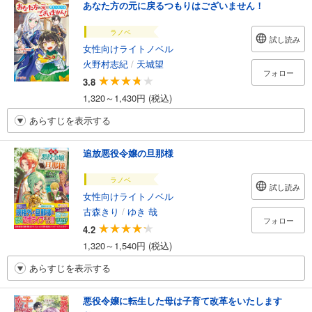
あなた方の元に戻るつもりはございません！
ラノベ
試し読み
女性向けライトノベル
火野村志紀
/
天城望
フォロー
3.8
1,320～1,430円 (税込)
あらすじを表示する
追放悪役令嬢の旦那様
ラノベ
試し読み
女性向けライトノベル
古森きり
/
ゆき 哉
フォロー
4.2
1,320～1,540円 (税込)
あらすじを表示する
悪役令嬢に転生した母は子育て改革をいたします
～...