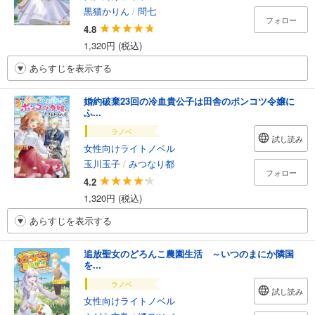
黒猫かりん
/
問七
フォロー
4.8
1,320円 (税込)
あらすじを表示する
婚約破棄23回の冷血貴公子は田舎のポンコツ令嬢に
ふ...
ラノベ
試し読み
女性向けライトノベル
玉川玉子
/
みつなり都
フォロー
4.2
1,320円 (税込)
あらすじを表示する
追放聖女のどろんこ農園生活 ～いつのまにか隣国
を...
ラノベ
試し読み
女性向けライトノベル