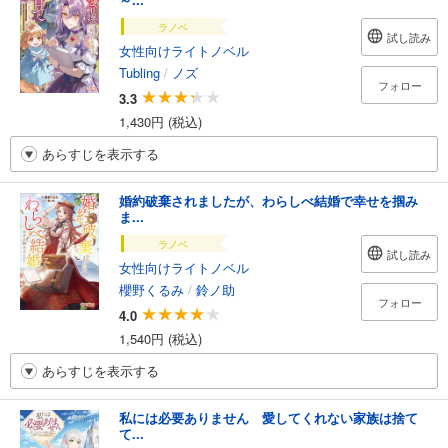
ラノベ
試し読み
女性向けライトノベル
Tubling
/
ノズ
フォロー
3.3
1,430円 (税込)
あらすじを表示する
婚約破棄されましたが、わらしべ結婚で幸せを掴み
ま...
ラノベ
試し読み
女性向けライトノベル
櫻野くるみ
/
鈴ノ助
フォロー
4.0
1,540円 (税込)
あらすじを表示する
私には必要ありません 愛してくれない家族は捨て
て...