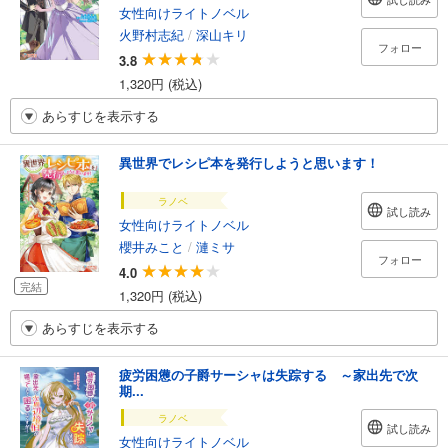
女性向けライトノベル
火野村志紀
/
深山キリ
フォロー
3.8
1,320円 (税込)
あらすじを表示する
異世界でレシピ本を発行しようと思います！
ラノベ
試し読み
女性向けライトノベル
櫻井みこと
/
漣ミサ
フォロー
4.0
完結
1,320円 (税込)
あらすじを表示する
疲労困憊の子爵サーシャは失踪する ～家出先で次
期...
ラノベ
試し読み
女性向けライトノベル