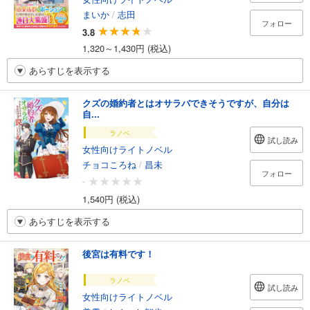
まいか
/
志田
フォロー
3.8
1,320～1,430円 (税込)
あらすじを表示する
クズの婚約者とはオサラバできそうですが、自分は
自...
ラノベ
試し読み
女性向けライトノベル
チョコころね
/
昌未
フォロー
-
1,540円 (税込)
あらすじを表示する
後宮は有料です！
ラノベ
試し読み
女性向けライトノベル