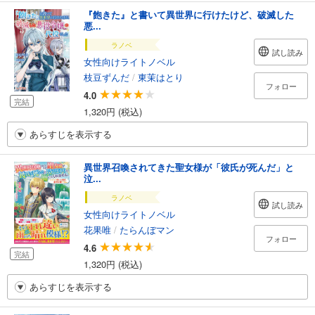
『飽きた』と書いて異世界に行けたけど、破滅した
悪...
ラノベ
試し読み
女性向けライトノベル
枝豆ずんだ
/
東茉はとり
フォロー
4.0
完結
1,320円 (税込)
あらすじを表示する
異世界召喚されてきた聖女様が「彼氏が死んだ」と
泣...
ラノベ
試し読み
女性向けライトノベル
花果唯
/
たらんぼマン
フォロー
4.6
完結
1,320円 (税込)
あらすじを表示する