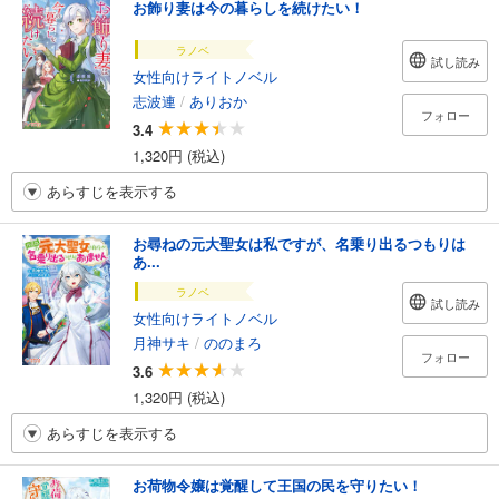
お飾り妻は今の暮らしを続けたい！
ラノベ
試し読み
女性向けライトノベル
志波連
/
ありおか
フォロー
3.4
1,320円 (税込)
あらすじを表示する
お尋ねの元大聖女は私ですが、名乗り出るつもりは
あ...
ラノベ
試し読み
女性向けライトノベル
月神サキ
/
ののまろ
フォロー
3.6
1,320円 (税込)
あらすじを表示する
お荷物令嬢は覚醒して王国の民を守りたい！