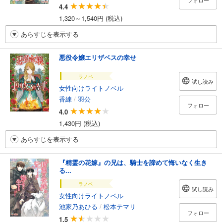
フォロー
4.4
1,320～1,540円 (税込)
あらすじを表示する
悪役令嬢エリザベスの幸せ
ラノベ
試し読み
女性向けライトノベル
香練
/
羽公
フォロー
4.0
1,430円 (税込)
あらすじを表示する
『精霊の花嫁』の兄は、騎士を諦めて悔いなく生き
る...
ラノベ
試し読み
女性向けライトノベル
池家乃あひる
/
松本テマリ
フォロー
1.5