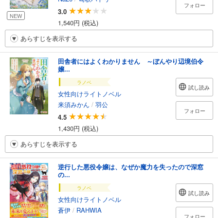
フォロー
3.0
NEW
1,540円 (税込)
あらすじを表示する
田舎者にはよくわかりません ～ぼんやり辺境伯令
嬢...
ラノベ
試し読み
女性向けライトノベル
来須みかん
/
羽公
フォロー
4.5
1,430円 (税込)
あらすじを表示する
逆行した悪役令嬢は、なぜか魔力を失ったので深窓
の...
ラノベ
試し読み
女性向けライトノベル
蒼伊
/
RAHWIA
フォロー