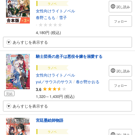
ラノベ
試し読み
女性向けライトノベル
春野こもも
/
雪子
フォロー
-
4,180円 (税込)
あらすじを表示する
騎士団長の息子は悪役令嬢を溺愛する
ラノベ
試し読み
女性向けライトノベル
yui／サウスのサウス
/
春が野かおる
フォロー
3.6
完結
1,320～1,430円 (税込)
あらすじを表示する
宮廷墨絵師物語
ラノベ
試し読み