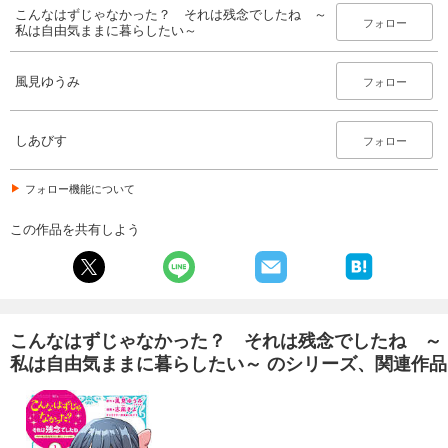
こんなはずじゃなかった？ それは残念でしたね ～
フォロー
私は自由気ままに暮らしたい～
風見ゆうみ
フォロー
しあびす
フォロー
フォロー機能について
この作品を共有しよう
こんなはずじゃなかった？ それは残念でしたね ～
私は自由気ままに暮らしたい～ のシリーズ、関連作品