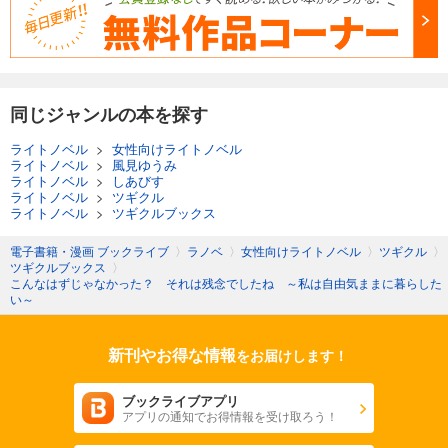
同じジャンルの本を探す
ライトノベル
>
女性向けライトノベル
ライトノベル
>
風見ゆうみ
ライトノベル
>
しあびす
ライトノベル
>
ツギクル
ライトノベル
>
ツギクルブックス
電子書籍・漫画 ブックライブ
〉
ラノベ
〉
女性向けライトノベル
〉
ツギクル
〉
ツギクルブックス
〉
こんなはずじゃなかった？ それは残念でしたね ～私は自由気ままに暮らした
い～
新刊やお得な情報
をお届けします！
ブックライブアプリ
アプリの通知でお得情報を受け取ろう！