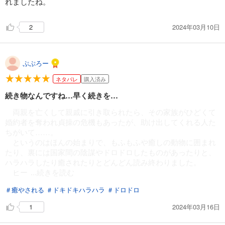
れましたね。
2024年03月10日
2
ぷぷろー
ネタバレ
購入済み
続き物なんですね…早く続きを…
両親を亡くして親戚に引き取られたら、その家族がひどくて
婚約者を奪われ貞操の危機もあったが、助け出してくれる人た
ちがいて……。
というのはほんの始まりで、もふもふや癒しの動物に囲まれ
たり、裏には国家間の陰謀やドロドロしたものがあったりと、
ハラハラしたり癒されたりとどんどん読み終わりました。
ヒー
...続きを読む
＃癒やされる
＃ドキドキハラハラ
＃ドロドロ
2024年03月16日
1