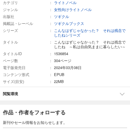
カテゴリ
ライトノベル
ジャンル
女性向けライトノベル
出版社
ツギクル
掲載誌・レーベル
ツギクルブックス
シリーズ
こんなはずじゃなかった？ それは残念で
したねシリーズ
タイトル
こんなはずじゃなかった？ それは残念で
したね ～私は自由気ままに暮らしたい～
タイトルID
1536854
ページ数
304ページ
電子版発売日
2024年03月08日
コンテンツ形式
EPUB
サイズ(目安)
22MB
閲覧環境
作品・作者をフォローする
新刊やセール情報をお知らせします。