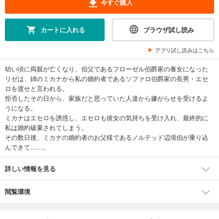
今すぐ購入
カートに入れる
ブラウザ試し読み
アプリ試し読みはこちら
幼い頃に両親が亡くなり、伯父であるフローゼル伯爵家の養女になった
リゼは、姉のミカナから私の婚約者であるソファロ伯爵家の長男・エセ
ロを渡せと言われる。
拒否したその日から、家族だと思っていた人達から嫌がらせを受けるよ
うになる。
ミカナはエセロを誘惑し、エセロも彼女の気持ちを受け入れ、最終的に
私は婚約破棄されてしまう。
その数日後、ミカナの婚約者のお父様であるノルテッド辺境伯が乗り込
んできて……。
詳しい情報を見る
閲覧環境