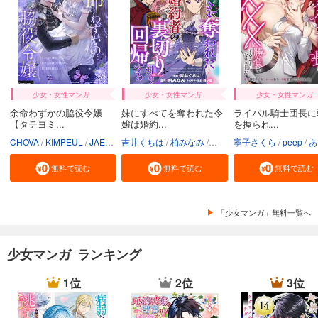
少女・女性マンガ
少女・女性マンガ
少女・女性マンガ
余命わずかの脇役令嬢
妹にすべてを奪われた令
ライバル騎士団長に
【タテヨミ...
嬢は婚約...
を握られ...
CHOVA
KIMPEUL
JAEUNHYANG
吉井くちは
柏みなみ
鈴ノ助
寧子さくら
peep
あ
無料で読む
無料で読む
無料で読む
「少女マンガ」無料一覧へ
少女マンガ ランキング
1位
2位
3位