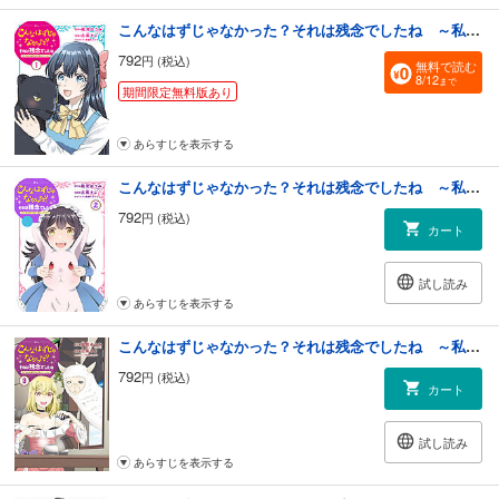
こんなはずじゃなかった？それは残念でしたね ～私は自由気ままに暮らしたい～（１）
792
円 (税込)
無料で読む
8/12
まで
期間限定無料版あり
あらすじを表示する
こんなはずじゃなかった？それは残念でしたね ～私は自由気ままに暮らしたい～（２）
792
円 (税込)
カート
試し読み
あらすじを表示する
こんなはずじゃなかった？それは残念でしたね ～私は自由気ままに暮らしたい～（３）
792
円 (税込)
カート
試し読み
あらすじを表示する