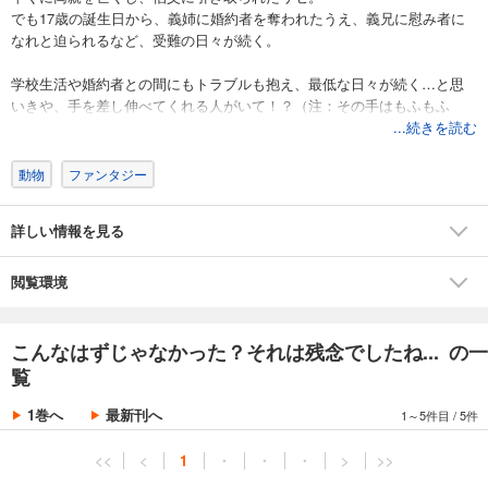
でも17歳の誕生日から、義姉に婚約者を奪われたうえ、義兄に慰み者に
なれと迫られるなど、受難の日々が続く。
学校生活や婚約者との間にもトラブルも抱え、最低な日々が続く…と思
いきや、手を差し伸べてくれる人がいて！？（注：その手はもふもふ
―――！！！）
...続きを読む
動物に好かれる地味令嬢×孤高の黒豹令息の異世界ケモまみれファンタジ
動物
ファンタジー
ー！
詳しい情報を見る
閲覧環境
こんなはずじゃなかった？それは残念でしたね... の一
覧
1巻へ
最新刊へ
1～5件目
/
5件
<<
<
1
・
・
・
>
>>