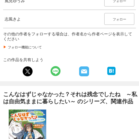
風見ゆうみ
フォロー
志風きよ
フォロー
その他の作者をフォローする場合は、作者名から作者ページを表示して
ください
フォロー機能について
この作品を共有しよう
こんなはずじゃなかった？それは残念でしたね ～私
は自由気ままに暮らしたい～ のシリーズ、関連作品