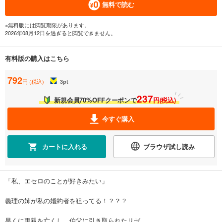
無料で読む
※無料版には閲覧期限があります。
2026年08月12日を過ぎると閲覧できません。
有料版の購入はこちら
792
円 (税込)
3
pt
237
新規会員70%OFFクーポンで
円(税込)
今すぐ購入
カートに入れる
ブラウザ試し読み
「私、エセロのことが好きみたい」
義理の姉が私の婚約者を狙ってる！？？？
早くに両親を亡くし、伯父に引き取られたリゼ。