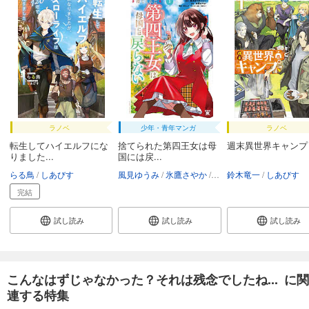
ラノベ
少年・青年マンガ
ラノベ
転生してハイエルフにな
捨てられた第四王女は母
週末異世界キャンプ 
りました...
国には戻...
らる鳥
しあびす
風見ゆうみ
氷鷹さやか
あさふみ
鈴木竜一
しあびす
完結
試し読み
試し読み
試し読み
こんなはずじゃなかった？それは残念でしたね... に関
連する特集