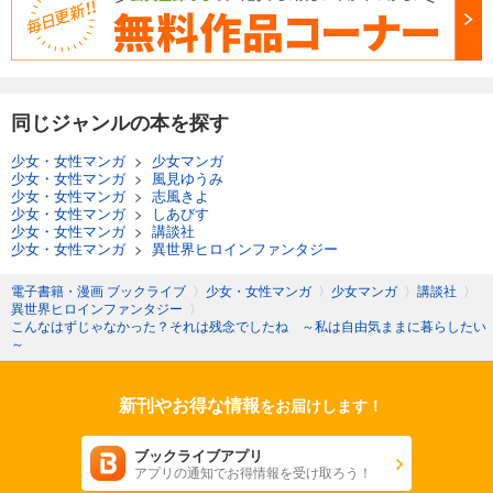
同じジャンルの本を探す
少女・女性マンガ
>
少女マンガ
少女・女性マンガ
>
風見ゆうみ
少女・女性マンガ
>
志風きよ
少女・女性マンガ
>
しあびす
少女・女性マンガ
>
講談社
少女・女性マンガ
>
異世界ヒロインファンタジー
電子書籍・漫画 ブックライブ
〉
少女・女性マンガ
〉
少女マンガ
〉
講談社
〉
異世界ヒロインファンタジー
〉
こんなはずじゃなかった？それは残念でしたね ～私は自由気ままに暮らしたい
～
新刊やお得な情報
をお届けします！
ブックライブアプリ
アプリの通知でお得情報を受け取ろう！