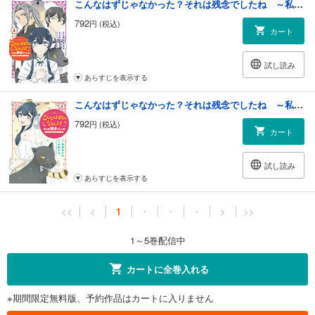
こんなはずじゃなかった？それは残念でしたね ～私は自由気ままに暮らしたい～（４）
792
円 (税込)
カート
試し読み
あらすじを表示する
こんなはずじゃなかった？それは残念でしたね ～私は自由気ままに暮らしたい～（５）
792
円 (税込)
カート
試し読み
あらすじを表示する
<<
<
1
・
・
・
>
>>
1～5巻配信中
カートに全巻入れる
※期間限定無料版、予約作品はカートに入りません