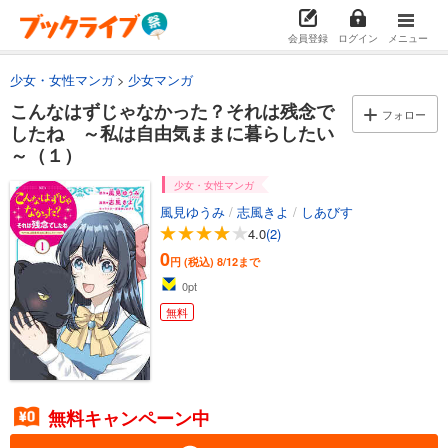
会員登録
ログイン
メニュー
少女・女性マンガ
少女マンガ
こんなはずじゃなかった？それは残念で
フォロー
したね ～私は自由気ままに暮らしたい
～（１）
少女・女性マンガ
風見ゆうみ
/
志風きよ
/
しあびす
4.0
(2)
0
円 (税込)
8/12まで
0
pt
無料
無料キャンペーン中