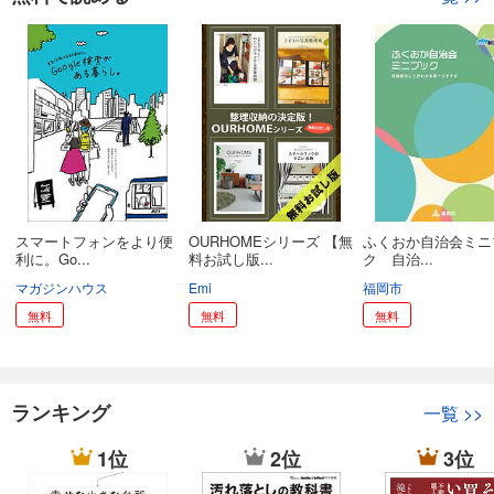
スマートフォンをより便
OURHOMEシリーズ 【無
ふくおか自治会ミニ
利に。Go...
料お試し版...
ク 自治...
マガジンハウス
Emi
福岡市
無料
無料
無料
ランキング
一覧
>>
1位
2位
3位