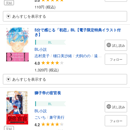
5.0
完結
110円 (税込)
あらすじを表示する
5分で感じる「初恋」BL【電子限定特典イラスト付
き】
BL
試し読み
BL小説
志村貴子
/
樋口美沙緒
/
犬飼のの
/
遠野春日
/
釘宮つか
フォロー
4.0
1,320円 (税込)
あらすじを表示する
獅子帝の宦官長
BL
試し読み
BL小説
ごいち
/
兼守美行
フォロー
4.2
完結