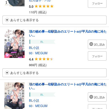
石月煤子
/
ハル
フォロー
5.0
110円 (税込)
あらすじを表示する
項の秘め事―幼馴染みのエリートαが平凡Ωの俺に冷た
い...
BL
試し読み
BL小説
93
/
MEGUM
フォロー
4.4
869円 (税込)
あらすじを表示する
項の秘め事―幼馴染みのエリートαが平凡Ωの俺に冷た
い...
BL
試し読み
BL小説
93
/
MEGUM
フォロー