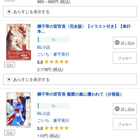
869～990円 (税込)
あらすじを表示する
獅子帝の宦官長〈完全版〉【イラスト付き】【単行
本...
BL
試し読み
BL小説
ごいち
/
兼守美行
フォロー
5.0
完結
2,178円 (税込)
あらすじを表示する
獅子帝の宦官長 寵愛の嵐に攫われて（分冊版）
BL
試し読み
BL小説
ごいち
/
兼守美行
フォロー
5.0
完結
110円 (税込)