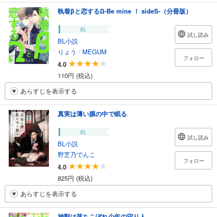
執着βと恋するΩ-Be mine ！ sideS-（分冊版）
BL
試し読み
BL小説
りょう
/
MEGUM
フォロー
4.0
110円 (税込)
あらすじを表示する
真実は薄い膜の中で眠る
BL
試し読み
BL小説
野芝乃でんこ
フォロー
4.0
825円 (税込)
あらすじを表示する
神獣は落ちこぼれ少年の守り人