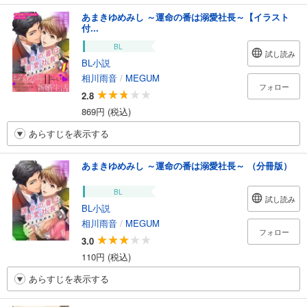
あまきゆめみし ～運命の番は溺愛社長～【イラスト
付...
BL
試し読み
BL小説
相川雨音
/
MEGUM
フォロー
2.8
869円 (税込)
あらすじを表示する
あまきゆめみし ～運命の番は溺愛社長～ （分冊版）
BL
試し読み
BL小説
相川雨音
/
MEGUM
フォロー
3.0
110円 (税込)
あらすじを表示する