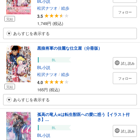
BL小説
松沢ナツオ
/
絵歩
フォロー
3.5
完結
1,749円 (税込)
あらすじを表示する
黒狼将軍の佳麗な仕立屋（分冊版）
BL
試し読み
BL小説
松沢ナツオ
/
絵歩
フォロー
4.0
完結
165円 (税込)
あらすじを表示する
孤高の竜人αは転生獣医への愛に惑う【イラスト付
き】...
BL
試し読み
BL小説