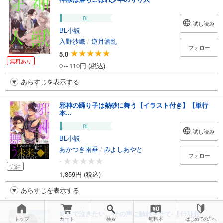
BL
試し読み
BL小説
入野沙織
/
逆月酒乱
フォロー
5.0
無料あり
0～110円 (税込)
あらすじを表示する
邪神の踊り子は熱砂に舞う【イラスト付き】【単行
本...
BL
試し読み
BL小説
あかつき雨垂
/
みよしあやと
フォロー
-
完結
1,859円 (税込)
あらすじを表示する
好きで泣きたい。‐その声に触れさせて‐【ｲﾗｽﾄ付
トップ
カート
検索
無料本
はじめての方へ
き】...