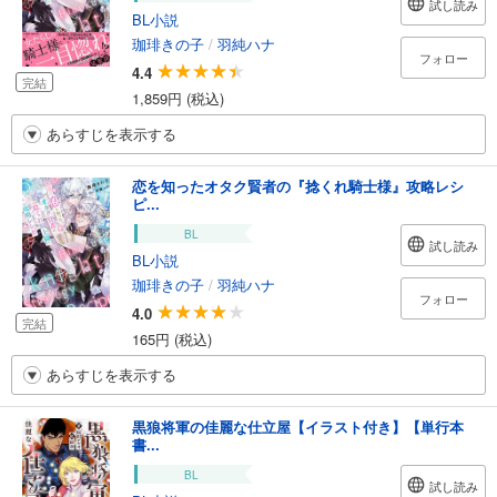
試し読み
BL小説
珈琲きの子
/
羽純ハナ
フォロー
4.4
完結
1,859円 (税込)
あらすじを表示する
恋を知ったオタク賢者の『捻くれ騎士様』攻略レシ
ピ...
BL
試し読み
BL小説
珈琲きの子
/
羽純ハナ
フォロー
4.0
完結
165円 (税込)
あらすじを表示する
黒狼将軍の佳麗な仕立屋【イラスト付き】【単行本
書...
BL
試し読み