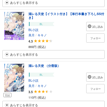
あらすじを表示する
溺レる天使【イラスト付き】【単行本書き下ろしSS付
き】
BL
試し読み
BL小説
美月
/
キキノ
フォロー
4.3
869円 (税込)
あらすじを表示する
溺レる天使 （分冊版）
BL
試し読み
BL小説
美月
/
キキノ
フォロー
3.5
完結
110円 (税込)
あらすじを表示する