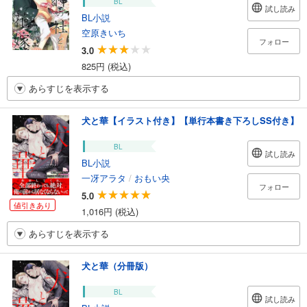
BL
試し読み
BL小説
空原きいち
フォロー
3.0
825円 (税込)
あらすじを表示する
犬と華【イラスト付き】【単行本書き下ろしSS付き】
BL
試し読み
BL小説
一冴アラタ
/
おもい央
フォロー
5.0
値引きあり
1,016円 (税込)
あらすじを表示する
犬と華（分冊版）
BL
試し読み