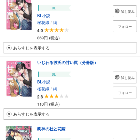
BL
試し読み
BL小説
桜花織
/
縞
フォロー
4.0
869円 (税込)
あらすじを表示する
いじわる彼氏の甘い罠（分冊版）
BL
試し読み
BL小説
桜花織
/
縞
フォロー
2.8
110円 (税込)
あらすじを表示する
狗神の社と花嫁