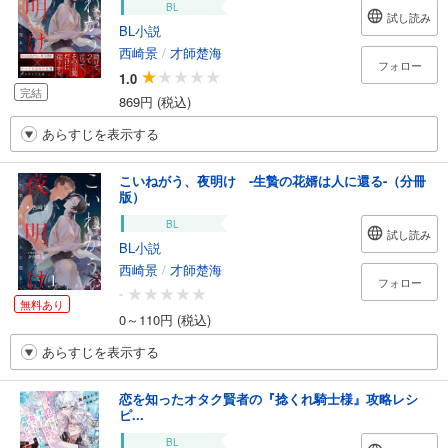
BL
試し読み
BL小説
西崎景
/
才師楚海
フォロー
1.0
完結
869円 (税込)
あらすじを表示する
こいねがう、夜明け -生贄の花婿は人に還る-（分冊
版）
BL
試し読み
BL小説
西崎景
/
才師楚海
フォロー
-
無料あり
0～110円 (税込)
あらすじを表示する
恋を知ったオタク賢者の『捻くれ騎士様』攻略レシ
ピ...
BL