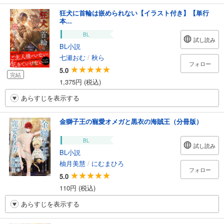
狂犬に首輪は嵌められない【イラスト付き】【単行
本...
BL
試し読み
BL小説
七瀬おむ
/
秋ら
フォロー
5.0
完結
1,375円 (税込)
あらすじを表示する
金獅子王の寵愛オメガと黒衣の海賊王（分冊版）
BL
試し読み
BL小説
柚月美慧
/
にむまひろ
フォロー
5.0
110円 (税込)
あらすじを表示する