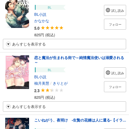
BL
試し読み
BL小説
かなかな
フォロー
5.0
825円 (税込)
あらすじを表示する
恋と魔法が生まれる街で～純情魔法使いは溺愛される
～
BL
試し読み
BL小説
柚月美慧
/
きりとが
フォロー
2.3
825円 (税込)
あらすじを表示する
こいねがう、夜明け -生贄の花婿は人に還る-【イラ...