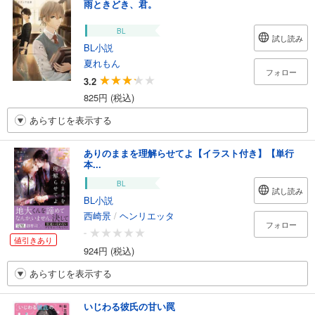
雨ときどき、君。
BL
試し読み
BL小説
夏れもん
フォロー
3.2
825円 (税込)
あらすじを表示する
ありのままを理解らせてよ【イラスト付き】【単行
本...
BL
試し読み
BL小説
西崎景
/
ヘンリエッタ
フォロー
-
値引きあり
924円 (税込)
あらすじを表示する
いじわる彼氏の甘い罠