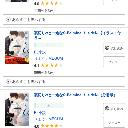
4.0
110円 (税込)
あらすじを表示する
裏切りαと一途なΩ-Be mine ！ sideN-【イラスト付
き...
BL
試し読み
BL小説
りょう
/
MEGUM
フォロー
4.1
869円 (税込)
あらすじを表示する
裏切りαと一途なΩ-Be mine ！ sideN-（分冊版）
BL
試し読み
BL小説
りょう
/
MEGUM
フォロー
4.0