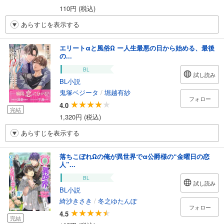
110円 (税込)
あらすじを表示する
エリートαと風俗Ω ー人生最悪の日から始める、最後
の...
BL
試し読み
BL小説
鬼塚ベジータ
/
堀越有紗
フォロー
4.0
完結
1,320円 (税込)
あらすじを表示する
落ちこぼれΩの俺が異世界でα公爵様の“金曜日の恋
人”...
BL
試し読み
BL小説
綺沙きさき
/
冬之ゆたんぽ
フォロー
4.5
完結