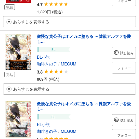
フォロー
4.7
完結
1,320円 (税込)
あらすじを表示する
傲慢な貴公子はオメガに堕ちる ～隷獣アルファを愛
し...
BL
試し読み
BL小説
珈琲きの子
/
MEGUM
フォロー
3.8
完結
869円 (税込)
あらすじを表示する
傲慢な貴公子はオメガに堕ちる ～隷獣アルファを愛
し...
BL
試し読み
BL小説
珈琲きの子
/
MEGUM
フォロー