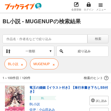
会員登録
ログイン
メニュー
BL小説 - MUGENUPの検索結果
検索
一致順
絞り込み
×
×
BL小説
MUGENUP
1～100件目
/
120件
検索のヒント
竜王の婚姻【イラスト付き】【単行本書き下ろしSS付
き】
BL
試し読み
BL小説
佐伊
/
小山田あみ