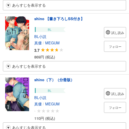
あらすじを表示する
shino 【書き下ろしSS付き】
BL
試し読み
BL小説
真優
/
MEGUM
フォロー
3.7
869円 (税込)
あらすじを表示する
shino（下）（分冊版）
BL
試し読み
BL小説
真優
/
MEGUM
フォロー
-
110円 (税込)
あらすじを表示する