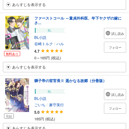
あらすじを表示する
ファーストコール ～童貞外科医、年下ヤクザの嫁に
さ...
BL
試し読み
BL小説
谷崎トルク
/
ハル
フォロー
4.7
無料あり
0～165円 (税込)
あらすじを表示する
獅子帝の宦官長Ⅱ 遥かなる故郷（分冊版）
BL
試し読み
BL小説
ごいち
/
兼守美行
フォロー
5.0
完結
165円 (税込)
あらすじを表示する