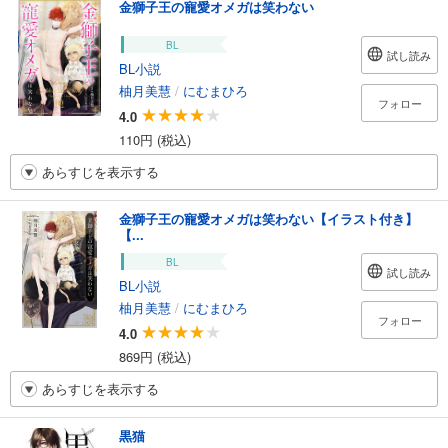
金獅子王の寵愛オメガは笑わない
BL
試し読み
BL小説
柚月美慧
/
にむまひろ
フォロー
4.0
110円 (税込)
あらすじを表示する
金獅子王の寵愛オメガは笑わない【イラスト付き】
【...
BL
試し読み
BL小説
柚月美慧
/
にむまひろ
フォロー
4.0
869円 (税込)
あらすじを表示する
黒猫