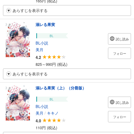
165円 (税込)
あらすじを表示する
溺レる果実
BL
試し読み
BL小説
美月
フォロー
4.2
825～990円 (税込)
あらすじを表示する
溺レる果実（上）（分冊版）
BL
試し読み
BL小説
美月
/
キキノ
フォロー
4.0
110円 (税込)