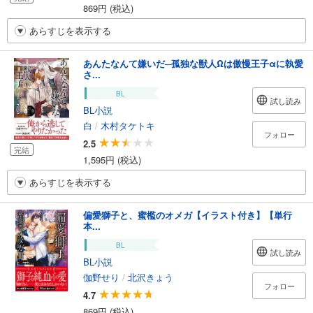
869円 (税込)
あらすじを表示する
あんたなんて嫌いだ─孤独な獣人Ωは傲慢王子αに執愛
さ...
BL
試し読み
BL小説
白
/
木村タケトキ
フォロー
2.5
完結
1,595円 (税込)
あらすじを表示する
偏愛獅子と、蜜檻のオメガ【イラスト付き】【単行
本...
BL
試し読み
BL小説
伽野せり
/
北沢きょう
フォロー
4.7
869円 (税込)