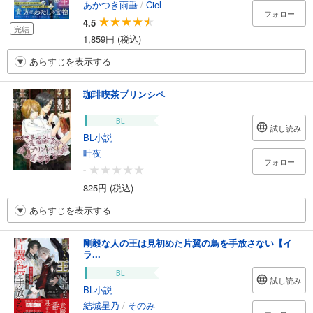
あかつき雨垂
/
Ciel
フォロー
4.5
完結
1,859円 (税込)
あらすじを表示する
珈琲喫茶プリンシペ
BL
試し読み
BL小説
叶夜
フォロー
-
825円 (税込)
あらすじを表示する
剛毅な人の王は見初めた片翼の鳥を手放さない【イ
ラ...
BL
試し読み
BL小説
結城星乃
/
そのみ