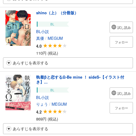
shino（上）（分冊版）
BL
試し読み
BL小説
真優
/
MEGUM
フォロー
4.0
110円 (税込)
あらすじを表示する
執着βと恋するΩ-Be mine ！ sideS-【イラスト付
き】...
BL
試し読み
BL小説
りょう
/
MEGUM
フォロー
4.2
869円 (税込)
あらすじを表示する