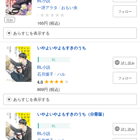
BL小説
一冴アラタ
/
おもい央
フォロー
-
完結
165円 (税込)
あらすじを表示する
いやよいやよもすきのうち
BL
試し読み
BL小説
石月煤子
/
ハル
フォロー
4.0
869円 (税込)
あらすじを表示する
いやよいやよもすきのうち（分冊版）
BL
試し読み
BL小説