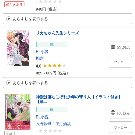
-
値引きあり
940円 (税込)
あらすじを表示する
リカちゃん先生シリーズ
BL
試し読み
BL小説
桃吉
フォロー
4.0
825～869円 (税込)
あらすじを表示する
神獣は落ちこぼれ少年の守り人【イラスト付き】
【単...
BL
試し読み
BL小説
入野沙織
/
逆月酒乱
フォロー
-
完結