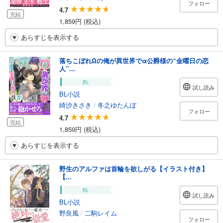
フォロー
4.7
完結
1,859円 (税込)
あらすじを表示する
落ちこぼれΩの俺が異世界でα公爵様の“金曜日の恋
人”...
BL
試し読み
BL小説
綺沙きさき
/
冬之ゆたんぽ
フォロー
4.7
完結
1,859円 (税込)
あらすじを表示する
野生のアルファは首輪を欲しがる【イラスト付き】
【...
BL
試し読み
BL小説
野良風
/
二駒レイム
フォロー