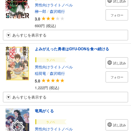
試し読み
男性向けライトノベル
榊一郎
/
森沢晴行
フォロー
3.0
693円 (税込)
あらすじを表示する
よみがえった勇者はGYU-DONを食べ続ける
ラノベ
試し読み
男性向けライトノベル
稲荷竜
/
森沢晴行
フォロー
5.0
1,222円 (税込)
あらすじを表示する
竜馬がくる
ラノベ
試し読み
男性向けライトノベル