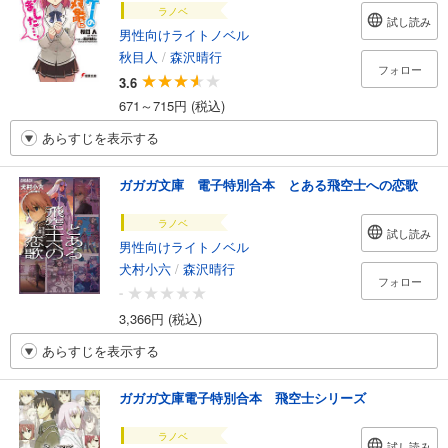
ラノベ
試し読み
男性向けライトノベル
秋目人
/
森沢晴行
フォロー
3.6
671～715円 (税込)
あらすじを表示する
ガガガ文庫 電子特別合本 とある飛空士への恋歌
ラノベ
試し読み
男性向けライトノベル
犬村小六
/
森沢晴行
フォロー
-
3,366円 (税込)
あらすじを表示する
ガガガ文庫電子特別合本 飛空士シリーズ
ラノベ
試し読み