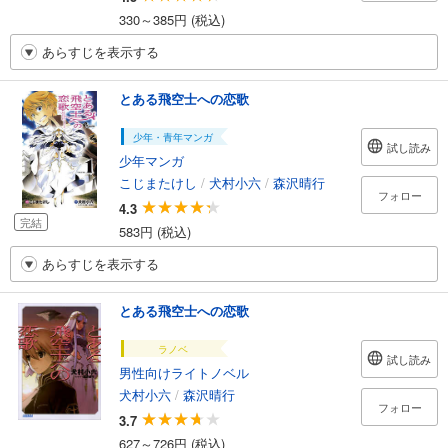
330～385円 (税込)
あらすじを表示する
とある飛空士への恋歌
少年・青年マンガ
試し読み
少年マンガ
こじまたけし
/
犬村小六
/
森沢晴行
フォロー
4.3
完結
583円 (税込)
あらすじを表示する
とある飛空士への恋歌
ラノベ
試し読み
男性向けライトノベル
犬村小六
/
森沢晴行
フォロー
3.7
627～726円 (税込)