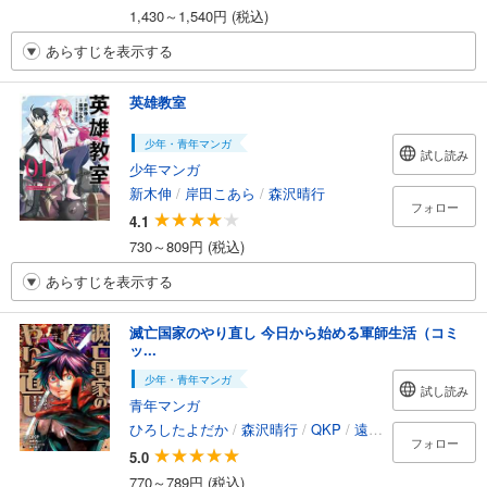
1,430～1,540円 (税込)
あらすじを表示する
英雄教室
少年・青年マンガ
試し読み
少年マンガ
新木伸
/
岸田こあら
/
森沢晴行
フォロー
4.1
730～809円 (税込)
あらすじを表示する
滅亡国家のやり直し 今日から始める軍師生活（コミ
ッ...
少年・青年マンガ
試し読み
青年マンガ
ひろしたよだか
/
森沢晴行
/
QKP
/
遠藤アレン
フォロー
5.0
770～789円 (税込)