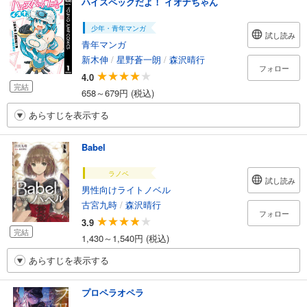
ハイスペックだよ！ イオナちゃん
少年・青年マンガ
試し読み
青年マンガ
新木伸
/
星野蒼一朗
/
森沢晴行
フォロー
4.0
完結
658～679円 (税込)
あらすじを表示する
Babel
ラノベ
試し読み
男性向けライトノベル
古宮九時
/
森沢晴行
フォロー
3.9
完結
1,430～1,540円 (税込)
あらすじを表示する
プロペラオペラ