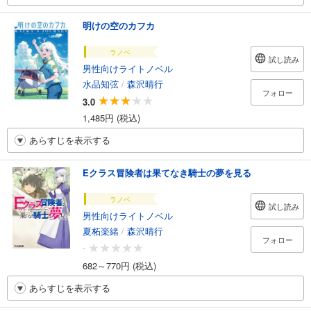
明けの空のカフカ
ラノベ
試し読み
男性向けライトノベル
水品知弦
/
森沢晴行
フォロー
3.0
1,485円 (税込)
あらすじを表示する
Eクラス冒険者は果てなき騎士の夢を見る
ラノベ
試し読み
男性向けライトノベル
夏柘楽緒
/
森沢晴行
フォロー
-
682～770円 (税込)
あらすじを表示する