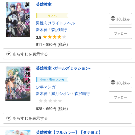
英雄教室
ラノベ
試し読み
男性向けライトノベル
新木伸
/
森沢晴行
フォロー
3.9
611～880円 (税込)
あらすじを表示する
英雄教室 -ガールズミッション-
少年・青年マンガ
試し読み
少年マンガ
新木伸
/
満月シオン
/
森沢晴行
フォロー
-
628～660円 (税込)
あらすじを表示する
英雄教室【フルカラー】【タテヨミ】