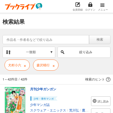
会員登録
ログイン
メニュー
検索結果
検索
一致順
絞り込み
×
×
犬村小六
森沢晴行
1～42件目
/
42件
検索のヒント
月刊少年ガンガン
少年・青年マンガ
試し読み
少年マンガ誌
スクウェア・エニックス
/
荒川弘
/
鷹嶋大輔
/
葵梅太郎