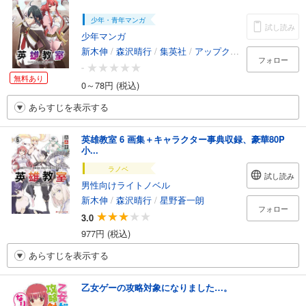
少年・青年マンガ
試し読み
少年マンガ
新木伸
/
森沢晴行
/
集英社
/
アップクロス
/
GIGATOON S
フォロー
-
無料あり
0～78円 (税込)
あらすじを表示する
英雄教室 6 画集＋キャラクター事典収録、豪華80P
小...
ラノベ
試し読み
男性向けライトノベル
新木伸
/
森沢晴行
/
星野蒼一朗
フォロー
3.0
977円 (税込)
あらすじを表示する
乙女ゲーの攻略対象になりました…。