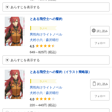
あらすじを表示する
とある飛空士への誓約
ラノベ
試し読み
男性向けライトノベル
犬村小六
/
森沢晴行
フォロー
4.5
649～825円 (税込)
あらすじを表示する
とある飛空士への誓約（イラスト簡略版）
ラノベ
試し読み
男性向けライトノベル
犬村小六
/
森沢晴行
フォロー
4.0
220～440円 (税込)