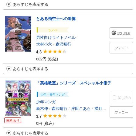
あらすじを表示する
とある飛空士への追憶
ラノベ
試し読み
男性向けライトノベル
犬村小六
/
森沢晴行
フォロー
4.3
682円 (税込)
あらすじを表示する
「英雄教室」シリーズ スペシャル小冊子
少年・青年マンガ
試し読み
少年マンガ
新木伸
/
森沢晴行
/
岸田こあら
/
満月シオン
フォロー
3.7
無料あり
0円 (税込)
あらすじを表示する