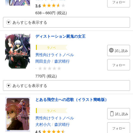
フォロー
3.6
638～660円 (税込)
あらすじを表示する
ディストーション屍鬼の女王
ラノベ
試し読み
男性向けライトノベル
岡田圭介
/
森沢晴行
フォロー
-
770円 (税込)
あらすじを表示する
とある飛空士への恋歌（イラスト簡略版）
ラノベ
試し読み
男性向けライトノベル
犬村小六
/
森沢晴行
フォロー
4.5