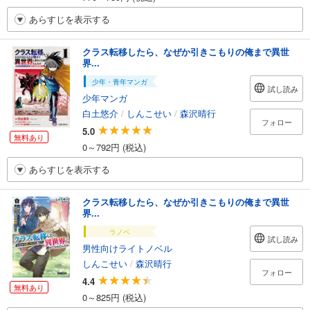
あらすじを表示する
クラス転移したら、なぜか引きこもりの俺まで異世
界...
少年・青年マンガ
試し読み
少年マンガ
白土悠介
/
しんこせい
/
森沢晴行
フォロー
5.0
無料あり
0～792円 (税込)
あらすじを表示する
クラス転移したら、なぜか引きこもりの俺まで異世
界...
ラノベ
試し読み
男性向けライトノベル
しんこせい
/
森沢晴行
フォロー
4.4
無料あり
0～825円 (税込)