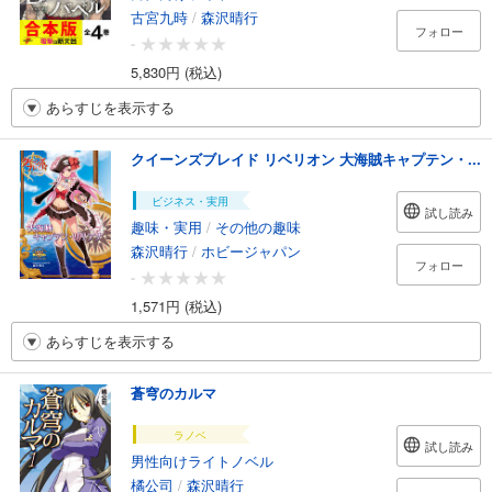
古宮九時
/
森沢晴行
フォロー
-
5,830円 (税込)
あらすじを表示する
クイーンズブレイド リベリオン 大海賊キャプテン・...
ビジネス・実用
試し読み
趣味・実用
/
その他の趣味
森沢晴行
/
ホビージャパン
フォロー
-
1,571円 (税込)
あらすじを表示する
蒼穹のカルマ
ラノベ
試し読み
男性向けライトノベル
橘公司
/
森沢晴行