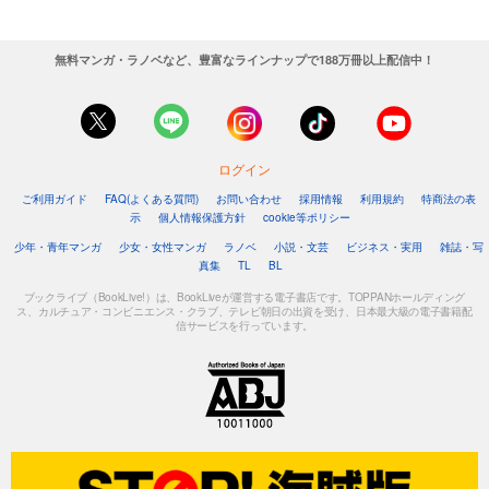
無料マンガ・ラノベなど、豊富なラインナップで188万冊以上配信中！
ログイン
ご利用ガイド
FAQ(よくある質問)
お問い合わせ
採用情報
利用規約
特商法の表
示
個人情報保護方針
cookie等ポリシー
少年・青年マンガ
少女・女性マンガ
ラノベ
小説・文芸
ビジネス・実用
雑誌・写
真集
TL
BL
ブックライブ（BookLive!）は、BookLiveが運営する電子書店です。TOPPANホールディング
ス、カルチュア・コンビニエンス・クラブ、テレビ朝日の出資を受け、日本最大級の電子書籍配
信サービスを行っています。