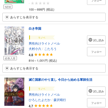
フォロー
-
NEW
100～699円 (税込)
あらすじを表示する
白き帝国
ラノベ
試し読み
男性向けライトノベル
犬村小六
/
こたろう
フォロー
4.8
続巻入荷
814～1,001円 (税込)
あらすじを表示する
滅亡国家のやり直し 今日から始める軍師生活
ラノベ
試し読み
男性向けライトノベル
ひろしたよだか
/
森沢晴行
フォロー
4.7