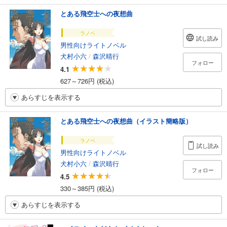
とある飛空士への夜想曲
ラノベ
試し読み
男性向けライトノベル
犬村小六
/
森沢晴行
フォロー
4.1
627～726円 (税込)
あらすじを表示する
とある飛空士への夜想曲（イラスト簡略版）
ラノベ
試し読み
男性向けライトノベル
犬村小六
/
森沢晴行
フォロー
4.5
330～385円 (税込)
あらすじを表示する