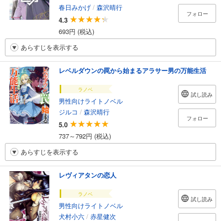
春日みかげ
/
森沢晴行
フォロー
4.3
693円 (税込)
あらすじを表示する
レベルダウンの罠から始まるアラサー男の万能生活
ラノベ
試し読み
男性向けライトノベル
ジルコ
/
森沢晴行
フォロー
5.0
737～792円 (税込)
あらすじを表示する
レヴィアタンの恋人
ラノベ
試し読み
男性向けライトノベル
犬村小六
/
赤星健次