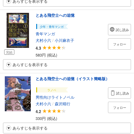
あらすじを表示する
とある飛空士への追憶
少年・青年マンガ
試し読み
青年マンガ
犬村小六
/
小川麻衣子
フォロー
4.3
完結
583円 (税込)
あらすじを表示する
とある飛空士への追憶（イラスト簡略版）
ラノベ
試し読み
男性向けライトノベル
犬村小六
/
森沢晴行
フォロー
4.2
330円 (税込)
あらすじを表示する