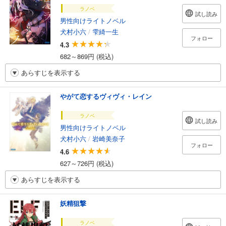
ラノベ
試し読み
男性向けライトノベル
犬村小六
/
雫綺一生
フォロー
4.3
682～869円 (税込)
あらすじを表示する
やがて恋するヴィヴィ・レイン
ラノベ
試し読み
男性向けライトノベル
犬村小六
/
岩崎美奈子
フォロー
4.6
627～726円 (税込)
あらすじを表示する
妖精狙撃
ラノベ