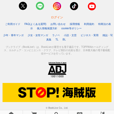
ログイン
ご利用ガイド
FAQ(よくある質問)
お問い合わせ
採用情報
利用規約
特商法の表
示
個人情報保護方針
cookie等ポリシー
少年・青年マンガ
少女・女性マンガ
ラノベ
小説・文芸
ビジネス・実用
雑誌・写
真集
TL
BL
ブックライブ（BookLive!）は、BookLiveが運営する電子書店です。TOPPANホールディング
ス、カルチュア・コンビニエンス・クラブ、テレビ朝日の出資を受け、日本最大級の電子書籍配
信サービスを行っています。
© BookLive Co., Ltd.