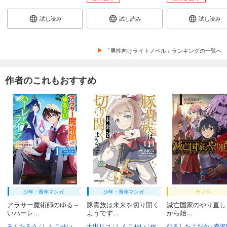
試し読み
試し読み
試し読み
「男性向けライトノベル」ランキングの一覧へ
作者のこれもおすすめ
少年・青年マンガ
少年・青年マンガ
ラノベ
アラサー魔術師のゆる～
豚貴族は未来を切り開く
滅亡国家のやり直し
いハーレ...
ようです...
から始...
みんたろう
しんこせい
大出リコ
しんこせい
riritto
ひろしたよだか
森沢