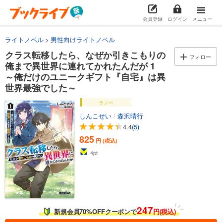
会員登録
ログイン
メニュー
ライトノベル
男性向けライトノベル
クラス転移したら、なぜか引きこもりの
フォロー
俺まで異世界に連れてかれたんだが 1
～俺だけのユニークギフト『自宅』は異
世界最強でした～
ラノベ
しんこせい
/
森沢晴行
4.4
(5)
825
円 (税込)
4
pt
247
新規会員70%OFFクーポンで
円(税込)