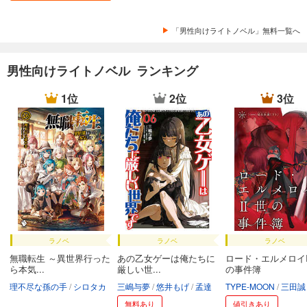
「男性向けライトノベル」無料一覧へ
男性向けライトノベル ランキング
1位
2位
3位
ラノベ
ラノベ
ラノベ
無職転生 ～異世界行った
あの乙女ゲーは俺たちに
ロード・エルメロイI
ら本気...
厳しい世...
の事件簿
理不尽な孫の手
シロタカ
三嶋与夢
悠井もげ
孟達
TYPE-MOON
三田誠
無料あり
値引きあり