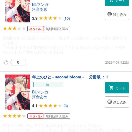
カート
BLマンガ
河合あめ
試し読み
3.9
(10)
ネタバレ
無料版購入済み
2話目もさらに後輩くんの方が一枚上手って感じで、かなり振り回されて
ますね！
このまま流されて本格的に付き合うことになるんじゃないかな！？外堀
をじわじわと埋められていますねw
0
2022年09月22日
年上のひと－second bloom－ 分冊版 ： 1
BL
カート
BLマンガ
河合あめ
試し読み
4.1
(8)
ネタバレ
無料版購入済み
年下の可愛い子に上手く丸め込まれてしまったんですね！
年上だけど全然しっかりしてないし、後輩くんの方が可愛い上に策略が