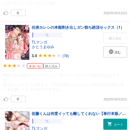
上手だからこうなったんだなw
0
2022年09月22日
任侠カレシの本能剥き出しガン勃ち絶頂セックス（1）
TL
購入済み
TLマンガ
さとうまゆみ
読む
3.4
(78)
ネタバレ
購入済み
男気のある誠実なヤクザだけど、怖さというかとても迫力ある人です
ね…
彼女のことがとても好きで、その大切にしたいという気持ちや行動を感
じると嬉しくなるのは分かるなぁ。
0
2022年09月22日
佐藤くんは何度イッても離してくれない【単行本版／電子限定おまけ付き】
TL
カート
TLマンガ