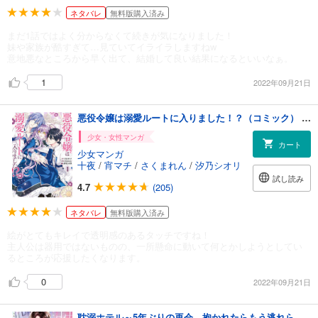
ネタバレ
無料版購入済み
まだ1話ではよく分からなくて続きが気になりました！
妹や家族が酷すぎて…見ていてイライラしますねw
意地悪なところから早く出て、結婚して良い結果になるといいなぁ。
1
2022年09月21日
悪役令嬢は溺愛ルートに入りました！？（コミック） 1巻
少女・女性マンガ
カート
少女マンガ
十夜
/
宵マチ
/
さくまれん
/
汐乃シオリ
試し読み
4.7
(205)
ネタバレ
無料版購入済み
絵がとてもキレイで透明感のあるタッチですね！
主人公は器用ではないものの、一所懸命に動いて何とかしようとしてい
るところが応援したくなります。
0
2022年09月21日
耽溺ホテル～5年ぶりの再会、抱かれたらもう逃れられない～【分冊版】 2話