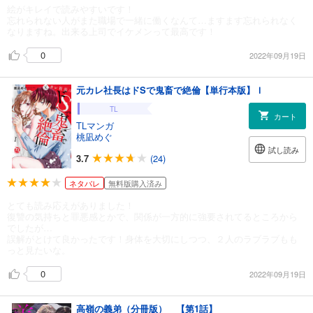
絵がキレイで読みやすいです！
忘れられない人がまた職場で一緒に働くなんて…ますます忘れられなく
なりますね。出来る上司でイケメンって最高です！
0
2022年09月19日
元カレ社長はドSで鬼畜で絶倫【単行本版】Ｉ
TL
カート
TLマンガ
桃凪めぐ
試し読み
3.7
(24)
ネタバレ
無料版購入済み
とても読み応えがありました！
復讐の気持ちと罪悪感とかで、関係が一方的に強要されてるところから
でしたが…
誤解がとけて良かったです！身体を大切にしつつ、２人のラブラブもも
っと見たいな。
0
2022年09月19日
高嶺の義弟（分冊版） 【第1話】