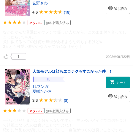
玄野さわ
試し読み
4.6
(18)
ネタバレ
無料版購入済み
なかだかんだ普通にイケメンで優しい人だから、このまま付き合ってし
まったらいいのに！
犬に似てるってのは何か無理があるような気もするけどw
2人とも可愛い爽やかなカップルになりそう！
1
2022年09月22日
人気モデルは顔もエロテクもすごかった件 1
TL
カート
TLマンガ
夏咲たかお
試し読み
3.3
(8)
ネタバレ
無料版購入済み
一話だけだとまだよく分からないですが、主人公がメイクで自信をつけ
て綺麗になったのは良いことですよね！
確かに外見も大切にしないとですし…自信がつくのは良いことですね。