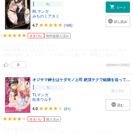
BL
カート
BLマンガ
みちのくアタミ
試し読み
4.7
(165)
ネタバレ
無料版購入済み
めちゃくちゃドキドキしました！
SMの世界はさっぱりでしたけど、このストーリーは読みやすいし2人の
関係も信頼し合ってる？ソフトSMという感じで、無理なく読めました！
0
2023年01月05日
オジサマ紳士はケダモノ上司 絶頂テクで結婚を迫ってきて困ります！【描き下ろし漫画付】
TL
購入済み
TLマンガ
松本ウル子
読む
4.0
(31)
ネタバレ
購入済み
２人がめっちゃラブラブですね。