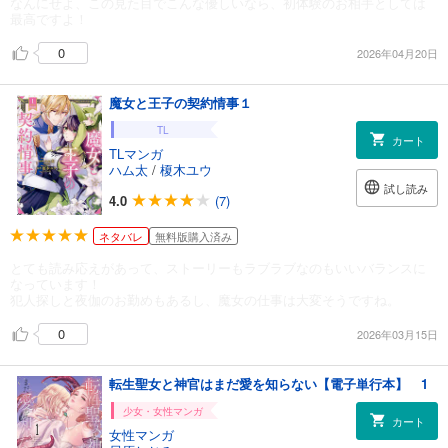
なんにせよ、この見た目でこんな優しいなら、初体験のお相手としては
最高ですよ！
0
2026年04月20日
魔女と王子の契約情事１
TL
カート
TLマンガ
ハム太
/
榎木ユウ
試し読み
4.0
(7)
ネタバレ
無料版購入済み
とても読み応えがあって、ストーリーもラブラブなのもいいバランスに
なっています！
犯人探しと夜伽のお勤めもあるし、魔女の仕事は大変そうですね。
0
2026年03月15日
転生聖女と神官はまだ愛を知らない【電子単行本】 1
少女・女性マンガ
カート
女性マンガ