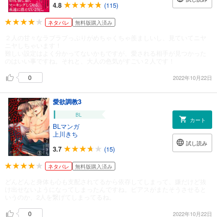
4.8
(115)
ネタバレ
無料版購入済み
２人の甘々なラブラブっぷりがめちゃくちゃ羨ましいし、見ていてニヤ
ニヤしちゃいます！
難しい設定はよく分かってないかもですが、愛される相手が見つかった
のはいい事ですね。それと、大人の色気がすごい２人です！
0
2022年10月22日
愛欲調教3
BL
カート
BLマンガ
上川きち
試し読み
3.7
(15)
ネタバレ
無料版購入済み
どんどんと身体も心も支配されてるから依存してしまって、嫌だけど抜
け出せないようになってしまったんですね。ピアスがまたそうさせると
いうのか、2人を繋げてしまってるね。
0
2022年10月22日