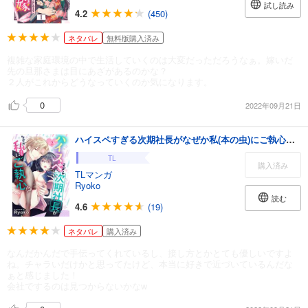
試し読み
4.2
(450)
ネタバレ
無料版購入済み
複雑な家庭環境の中で生活していくのは大変だっただろうなぁ。嫁いだ
先の旦那さまは目にあざがあるのかな？
２人がこれからどうなっていくのか気になります。
0
2022年09月21日
ハイスペすぎる次期社長がなぜか私(本の虫)にご執心！？【単話売】 2話
TL
購入済み
TLマンガ
Ryoko
読む
4.6
(19)
ネタバレ
購入済み
なんだかんだで手伝ってくれているし、接し方とかとても優しいですよ
ね。チャラいだけかと思ってたけど、本当に好きで近づいているんだな
ぁと感じました！
会社でするのは見つからないかなw