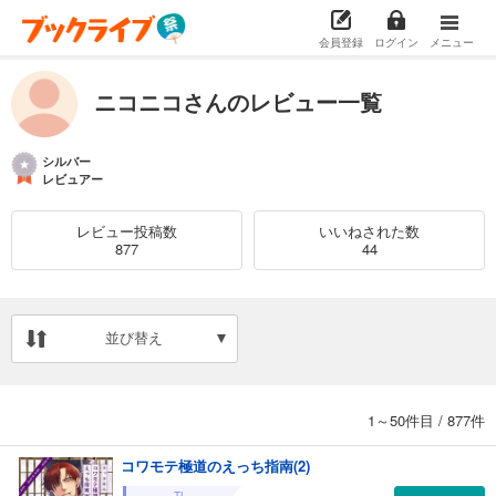
会員登録
ログイン
メニュー
ニコニコさんのレビュー一覧
シルバー
レビュアー
レビュー投稿数
いいねされた数
877
44
並び替え
1～50件目
/
877件
コワモテ極道のえっち指南(2)