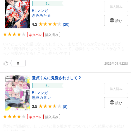
BL
購入済み
BLマンガ
きみあたる
読む
4.2
(20)
ネタバレ
購入済み
いいところで次話になってしまって、まだどうなるか分からないけど…
２人の関係性がもっと近くなっていって、恋愛になっていくのかな？も
っと可愛がってるところが見たいです！
0
2022年09月22日
童貞くんに鬼愛されまして 2
BL
購入済み
BLマンガ
黒豆カヌレ
読む
3.5
(8)
ネタバレ
購入済み
意外と情熱的で、しっかりと目を離さずについていった結果が身を結び
ましたね！w