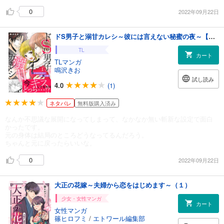
0
2022年09月22日
ドS男子と溺甘カレシ～彼には言えない秘蜜の夜～【電子単行本版】 1
TL
カート
TLマンガ
鳴沢きお
試し読み
4.0
(1)
ネタバレ
無料版購入済み
なんか不思議な展開になってしまって、なかなか無い斬新な設定で面白
かったです。
元の身体は結局のところどうなってるんだろう。
ちゃんと元に戻ったらいいな。
0
2022年09月22日
大正の花嫁～夫婦から恋をはじめます～（１）
少女・女性マンガ
カート
女性マンガ
篠ヒロフミ
/
エトワール編集部