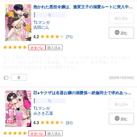
抱かれた悪役令嬢は、激変王子の溺愛ルートに突入中！？(1)
TL
購入済み
TLマンガ
吉田にん
読む
4.2
(71)
ネタバレ
購入済み
すごく面白いストーリーで、どうなっていくのかドキドキしながら読み
ました。転生ものでよくある感じではあるけど、絵も可愛いです。
自分を鍛える努力をするのは素敵ですね！
0
2022年10月04日
巨●ヤクザは名器お嬢の溺愛係～絶倫同士で求めあって…絶頂～(1)
TL
購入済み
TLマンガ
みさき乙葉
読む
4.3
(31)
ネタバレ
購入済み