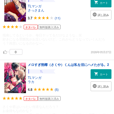
TL
カート
TLマンガ
さっさまん
試し読み
3.7
(11)
ネタバレ
無料版購入済み
指南してるというか、毎日ヤッてるだけなような…笑
好きになる雰囲気がお互いないけど、これからどうなっていくんだろ
う？両思いになるのかなー。
0
2026年05月27日
メロすぎ朔椰（さくや）くんは私を沼にハメたがる。2
TL
カート
TLマンガ
ラカ
試し読み
4.8
(5)
ネタバレ
無料版購入済み
さくや君はいったい何者なんだろう？
お金持ちなのかな？