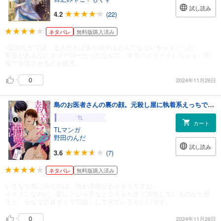
試し読み
4.2
(22)
ネタバレ
無料版購入済み
1話のなかでは、主人公とばあや以外はとんでもないキャラだった。
家族があんなにクソヤローだったなんて、本当にイライラしちゃう。牢
屋で生活させるとか最悪。
0
2024年11月26日
島のお医者さんの裏の顔。元殺し屋に執着系えっちで溺愛されてます。 1
TL
カート
TLマンガ
野田のんだ
試し読み
3.6
(7)
ネタバレ
無料版購入済み
いきなり島に行くのは、何か理由がありそうですね。
イケメンなのに、変にドジっ子なところをわざと演技しているのかと思
うと、かなり計算ずくで引越ししてきているみたいです。
0
2024年11月26日