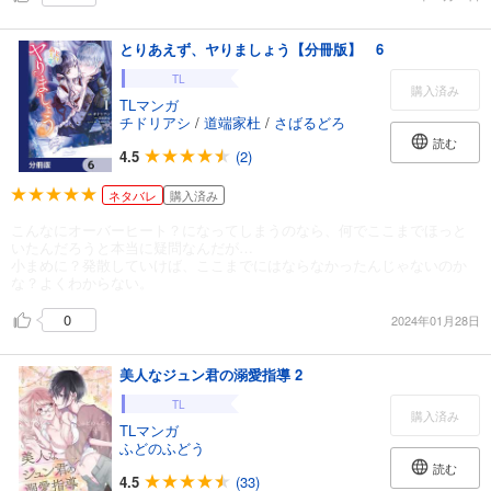
とりあえず、ヤりましょう【分冊版】 6
TL
購入済み
TLマンガ
チドリアシ
/
道端家杜
/
さばるどろ
読む
4.5
(2)
ネタバレ
購入済み
こんなにオーバーヒート？になってしまうのなら、何でここまでほっと
いたんだろうと本当に疑問なんだが…
小まめに？発散していけば、ここまでにはならなかったんじゃないのか
な？よくわからない。
0
2024年01月28日
美人なジュン君の溺愛指導 2
TL
購入済み
TLマンガ
ふどのふどう
読む
4.5
(33)