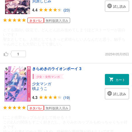
貝原しじみ
試し読み
4.4
(23)
ネタバレ
無料版購入済み
とても面白い設定で、どんどん読み進めてしまうほどストーリーが面白
いです！
聖女としても、人間としてもきっと素晴らしい人なんだと思う。触手ち
ゃんのことも大切にしてて優しい。
1
2025年05月05日
きらめきのライオンボーイ 3
少女・女性マンガ
カート
少女マンガ
槙ようこ
試し読み
4.3
(19)
ネタバレ
無料版購入済み
にこと佐野カップルがまじで推せる！！
この2人の関係もすごく好きだし、きりみわカップルもめっちゃくちゃ好
きです。
ゆっくり進むのかと思いきや、積極的な男性陣が頼もしいです笑