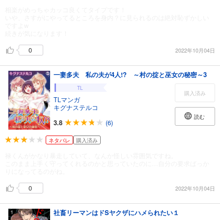
相楽がめっちゃカッコ良くてタイプです！
いや、さすがにやってるところを身内？に見られるのは絶対恥ずかしい
ですよw
続きが気になります！
0
2022年10月04日
一妻多夫 私の夫が4人!? ～村の掟と巫女の秘密～3
TL
購入済み
TLマンガ
キグナステルコ
読む
3.8
(6)
ネタバレ
購入済み
禄くんがかなり暴走していて、なんか怪しい雰囲気ですね。
このまま上手く守ってくれるのかと思っていたのに…自分の要求ばっか
りになってるのがね。
0
2022年10月04日
社畜リーマンはドSヤクザにハメられたい１