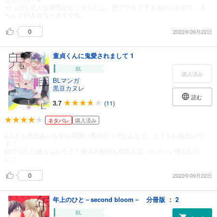
やっぱり２人は相性がピッタリだし、他でフラフラするのはやめて、き
ちんと付き合うべきですね。
0
2022年09月22日
童貞くんに鬼愛されまして 1
BL
購入済み
BLマンガ
黒豆カヌレ
読む
3.7
(11)
ネタバレ
購入済み
2人とも色気ありながら可愛い男の子ってかんじで、とてもお似合いで
す！
何で頑なに嫌なんだろう？身体の相性も精気もばっちりいい感じなの
に！
0
2022年09月22日
年上のひと－second bloom－ 分冊版 ： 2
BL