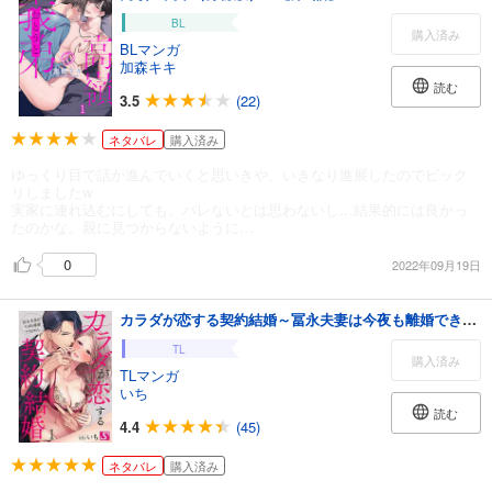
BL
購入済み
BLマンガ
加森キキ
読む
3.5
(22)
ネタバレ
購入済み
ゆっくり目で話が進んでいくと思いきや、いきなり進展したのでビック
リしましたw
実家に連れ込むにしても、バレないとは思わないし…結果的には良かっ
たのかな。親に見つからないように…
0
2022年09月19日
カラダが恋する契約結婚～冨永夫妻は今夜も離婚できません。1巻
TL
購入済み
TLマンガ
いち
読む
4.4
(45)
ネタバレ
購入済み