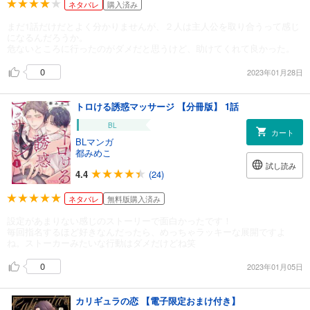
ネタバレ
購入済み
まだ1話だけだとよく分かりませんが、２人は主人公を取り合うって感じ
になるんだろうか。
危ないところに行ったのがダメだと思うけど、助けてくれて良かった。
0
2023年01月28日
トロける誘惑マッサージ 【分冊版】 1話
BL
カート
BLマンガ
都みめこ
試し読み
4.4
(24)
ネタバレ
無料版購入済み
設定があまりない感じのストーリーで面白かったです！
毎回指名するほど好きなんだったら、めっちゃラッキーな展開ですよ
ね。ストーカーみたいな行動はダメだけどね笑
0
2023年01月05日
カリギュラの恋 【電子限定おまけ付き】