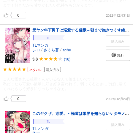
エッチでイチャイチャしてるのが良いです！たっぷりと読み応えもあり
ます！好きだから甘やかしたい気持ちも分かります。
0
2022年12月31日
元ヤン年下男子は溺愛する猛獣～朝まで抱きつくす絶倫SEX～【分冊版】 1話
TL
購入済み
TLマンガ
シロ
/
さくら蒼
/
ache
読む
3.8
(16)
ネタバレ
購入済み
こんな愛される後輩くんがいるなんて羨ましいです！
私だったら可愛い後輩に好き好き言われて、弱ってるときにそばに居て
くれたらもう好きになっちゃうなぁ。
0
2022年12月23日
このヤクザ、溺愛。～極道は限界を知らないケダモノ～(1)
TL
購入済み
TLマンガ