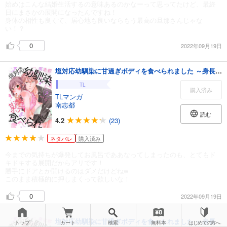
始めはこんな結婚生活するの意味あるのかなーって思ってたけど、最終
日にまさかの展開になったんですね！
身体の相性も良くて、居心地も良いならもう最高の旦那さんじゃな
い！？
0
2022年09月19日
塩対応幼馴染に甘過ぎボディを食べられました ～身長差35センチの♂事情～（2）
TL
購入済み
TLマンガ
南志都
読む
4.2
(23)
ネタバレ
購入済み
今までの気持ちが爆発してお風呂でああなってしまったのも、とてもド
キドキする展開だからアリです！
勝手にドアとか開けるのはダメだけどねw
このまま積極的に押しまくって欲しいな！
0
2022年09月19日
塩対応幼馴染に甘過ぎボディを食べられました ～身長差35センチの♂事情～（1）
トップ
カート
検索
無料本
はじめての方へ