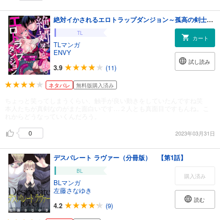
絶対イかされるエロトラップダンジョン～孤高の剣士様と私の冒険記～1
TL
カート
TLマンガ
ENVY
試し読み
3.9
(11)
ネタバレ
無料版購入済み
ちょっと笑ってしまうくらい、触手が良い動きをしていたんですね笑
本人たちが真剣なのがまた面白いです…２人とも真面目ですもんね。こ
れからどうなっていくんだろう。
0
2023年03月31日
デスパレート ラヴァー（分冊版） 【第1話】
BL
購入済み
BLマンガ
左藤さなゆき
読む
4.2
(9)