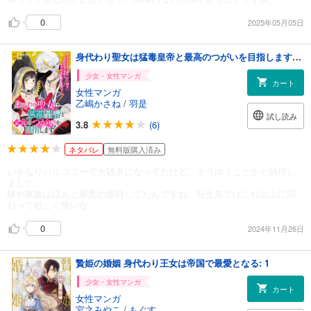
0
2025年05月05日
身代わり聖女は猛毒皇帝と最高のつがいを目指します！: 1
少女・女性マンガ
カート
女性マンガ
乙嶋かさね
/
羽是
試し読み
3.8
(6)
ネタバレ
無料版購入済み
いきなりバルコニーで大騒ぎになってたけど、そうゆうことかと納得し
ました。
妹や家族はほんと最悪の虐待してたんですね。転生先ではこれ以上に関
わって欲しく無いな。
0
2024年11月26日
贄姫の婚姻 身代わり王女は帝国で最愛となる: 1
少女・女性マンガ
カート
女性マンガ
宮之みやこ
/
もぐす