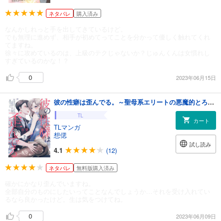
ネタバレ
購入済み
なんかしれっと手を出してきているけど。
でも無理に進めず、相手が初めてってことを分かって優しく触れてくれ
てますね。
徐々に攻めているのは、上級のテクじゃないか？じゅんくんは女慣れし
すぎているのかな！？
0
2023年06月15日
彼の性癖は歪んでる。～聖母系エリートの悪魔的とろとろ溺愛セックス～2
TL
カート
TLマンガ
想偲
試し読み
4.1
(12)
ネタバレ
無料版購入済み
確かにかなり歪んでいますね。
全部自分のものにしたいってことなんでしょうか…それを受け入れてい
るなら良かったけど。生は気をつけてね。
0
2023年06月09日