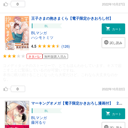
0
2022年10月27日
王子さまの抱きまくら【電子限定かきおろし付】
BL
カート
BLマンガ
ハシモトミツ
試し読み
4.5
(126)
ネタバレ
無料版購入済み
コメディタッチのストーリーで、とてもほんわかしています。キスで起
こすことに緊張しているのが可愛いですね。
本当に眠り続けることになったら大変だけど、これなら大丈夫なのか
な。
0
2022年10月22日
マーキングオメガ【電子限定かきおろし漫画付】 2＜デジタル版＞
BL
カート
BLマンガ
藤河るり
試し読み