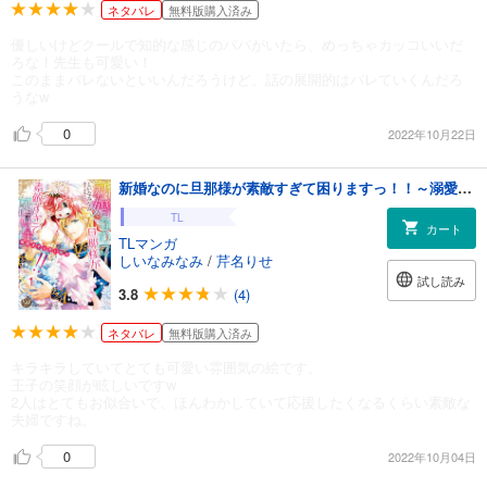
ネタバレ
無料版購入済み
優しいけどクールで知的な感じのパパがいたら、めっちゃカッコいいだ
ろな！先生も可愛い！
このままバレないといいんだろうけど、話の展開的はバレていくんだろ
うなw
0
2022年10月22日
新婚なのに旦那様が素敵すぎて困りますっ！！～溺愛王子と甘い蜜月～【分冊版】1
TL
カート
TLマンガ
しいなみなみ
/
芹名りせ
試し読み
3.8
(4)
ネタバレ
無料版購入済み
キラキラしていてとても可愛い雰囲気の絵です。
王子の笑顔が眩しいですw
2人はとてもお似合いで、ほんわかしていて応援したくなるくらい素敵な
夫婦ですね。
0
2022年10月04日