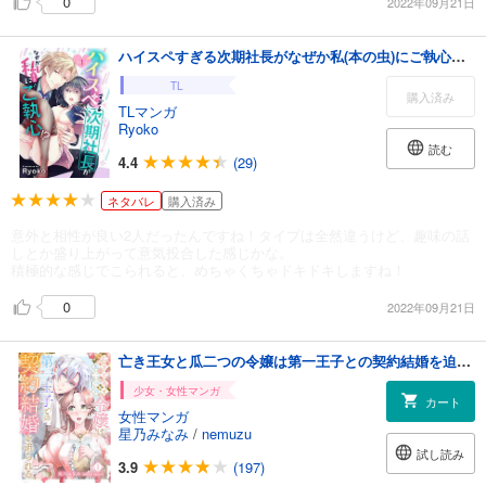
0
2022年09月21日
ハイスペすぎる次期社長がなぜか私(本の虫)にご執心！？【単話売】 1話
TL
購入済み
TLマンガ
Ryoko
読む
4.4
(29)
ネタバレ
購入済み
意外と相性が良い2人だったんですね！タイプは全然違うけど、趣味の話
しとか盛り上がって意気投合した感じかな。
積極的な感じでこられると、めちゃくちゃドキドキしますね！
0
2022年09月21日
亡き王女と瓜二つの令嬢は第一王子との契約結婚を迫られる（１）
少女・女性マンガ
カート
女性マンガ
星乃みなみ
/
nemuzu
試し読み
3.9
(197)