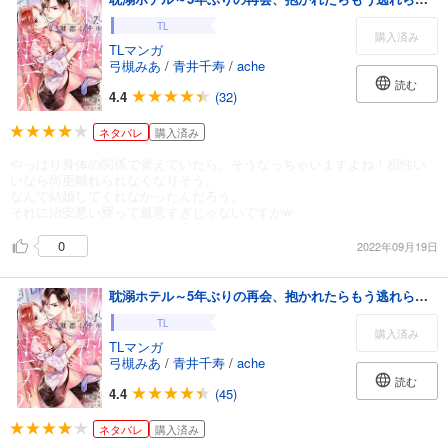
TL
購入済み
TLマンガ
弓槻みあ
/
青井千寿
/
ache
読む
4.4
(32)
ネタバレ
購入済み
やっぱり身体の関係で覚えていたら、そうなっちゃいますよね！相性い
いなら尚更離れられなくなりそう。
なんで結婚してくれなかったんだろう。
それに治安悪い寮って最悪すぎじゃないですかw
0
2022年09月19日
耽溺ホテル～5年ぶりの再会、抱かれたらもう逃れられない～【分冊版】 1話
TL
購入済み
TLマンガ
弓槻みあ
/
青井千寿
/
ache
読む
4.4
(45)
ネタバレ
購入済み