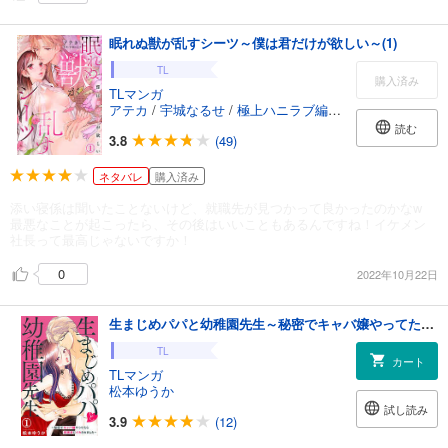
眠れぬ獣が乱すシーツ～僕は君だけが欲しい～(1)
TL
購入済み
TLマンガ
アテカ
/
宇城なるせ
/
極上ハニラブ編集部
読む
3.8
(49)
ネタバレ
購入済み
添い寝係は聞いたことないけど、就職先が見つかって良かったのかなw
最悪なことが起こったら、その後はいいこともあるんですね！イケメン
社長って最高じゃないですか！
0
2022年10月22日
生まじめパパと幼稚園先生～秘密でキャバ嬢やってたら保護者にイカされました～ 1
TL
カート
TLマンガ
松本ゆうか
試し読み
3.9
(12)