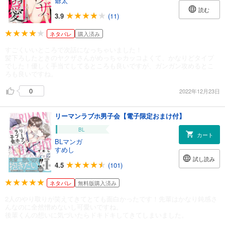
爺太
読む
3.9
(11)
ネタバレ
購入済み
すごくいいところで次話になっちゃいました！
髪下ろしたときのヤクザさんがめっちゃカッコよくて、かなりどタイプ
でした！優しく手当てしてるところも良いですが、ガンガン攻めるとこ
ろも良いですね。
0
2022年12月23日
リーマンラブホ男子会【電子限定おまけ付】
BL
カート
BLマンガ
すめし
試し読み
4.5
(101)
ネタバレ
無料版購入済み
2人のやり取りが笑えてきてとても面白かったです！先輩はかなり鈍感さ
んなのに全然憎めないし可愛いですね。
後輩くんの想いに気づいたらドキドキしてきてしまいました。