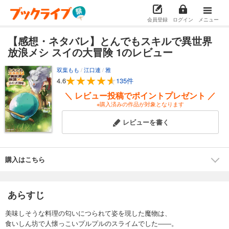
会員登録
ログイン
メニュー
【感想・ネタバレ】とんでもスキルで異世界
放浪メシ スイの大冒険 1のレビュー
双葉もも
/
江口連
/
雅
4.6
135件
＼ レビュー投稿でポイントプレゼント ／
※購入済みの作品が対象となります
レビューを書く
購入はこちら
あらすじ
美味しそうな料理の匂いにつられて姿を現した魔物は、
食いしん坊で人懐っこいプルプルのスライムでした――。