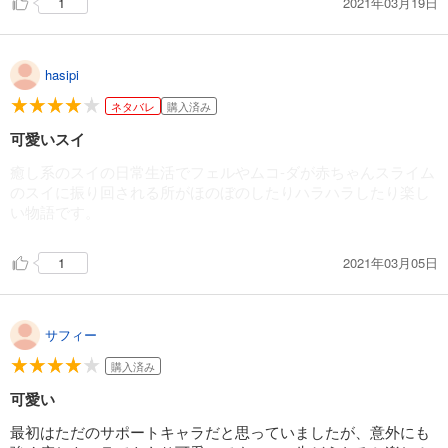
2021年03月19日
1
もちろんムコーダが主役の本編も読めば一層楽しめると思う。
hasipi
ネタバレ
購入済み
可愛いスイ
癒し系のスイの日常生活でフェルやムコ-ダが赤ちゃんスライム
のスイに振り回される所がほのぼのしたりハラハラしたり楽し
い物語です。
2021年03月05日
1
サフィー
購入済み
可愛い
最初はただのサポートキャラだと思っていましたが、意外にも