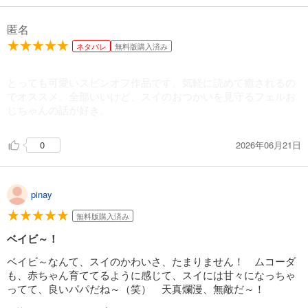
匿名
ネタバレ
無料版購入済み
とっても可愛いスピンオフ作品です。気軽に読めて癒されるの
でオススメ。全部いいけど、スイのおつかいを見守るフェルお
じちゃんの話が好き。
2026年06月21日
0
pinay
無料版購入済み
ベイビ～！
ベイビ～なんて、スイのかわいさ、たまりません！ ムコーダ
も、赤ちゃん育ててるように感じて、スイには甘々になっちゃ
ってて、良いパパだね～（笑） 天真爛漫、無敵だ～！