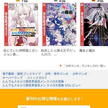
1位
2位
3位
信じていた仲間達にダン
転生したら第七王子だっ
魔女と傭兵
ジョン奥...
たので、...
「少年マンガ」ランキングの一覧へ
電子書籍・漫画 ブックライブ
〉
少年・青年マンガ
〉
少年マンガ
〉
オーバーラップ
〉
コミックガルド
〉
とんでもスキルで異世界放浪メシ スイの大冒険
〉
とんでもスキルで異世界放浪メシ スイの大冒険 1のレビュー
新刊やお得な情報
をお届けします！