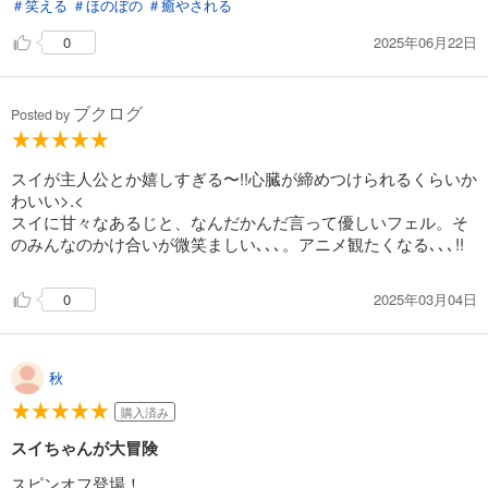
＃笑える
＃ほのぼの
＃癒やされる
2025年06月22日
0
ブクログ
Posted by
スイが主人公とか嬉しすぎる〜!!心臓が締めつけられるくらいか
わいい>⁠.⁠<
スイに甘々なあるじと、なんだかんだ言って優しいフェル。そ
のみんなのかけ合いが微笑ましい､､､。アニメ観たくなる､､､!!
2025年03月04日
0
秋
購入済み
スイちゃんが大冒険
スピンオフ登場！