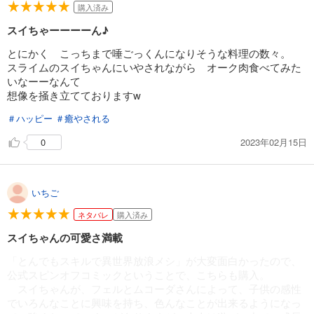
購入済み
スイちゃーーーーん♪
とにかく こっちまで唾ごっくんになりそうな料理の数々。
スライムのスイちゃんにいやされながら オーク肉食べてみた
いなーーなんて
想像を掻き立てておりますw
＃ハッピー
＃癒やされる
2023年02月15日
0
いちご
ネタバレ
購入済み
スイちゃんの可愛さ満載
「とんでもスキルで異世界放浪メシ」が大変面白かったので、
公式スピンオフコミックということで、こちらも購入。
スイちゃんが、フェルとムコーダさんによって、子供の感性
でいろんなことに興味を持ち、色んなことが出来るようになっ