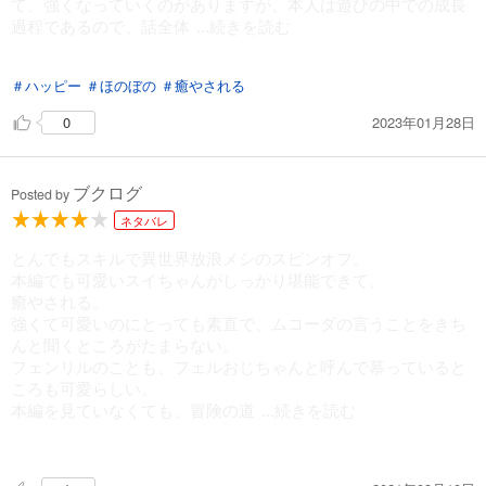
て、強くなっていくのがありますが、本人は遊びの中での成長
過程であるので、話全体
...続きを読む
ほのぼのとしております。途中、オリジナルキャラクターの子
＃ハッピー
＃ほのぼの
＃癒やされる
供たちミリーナちゃんとエリク君が出てきます。ムコーダさん
はスイちゃんが、遊びに行く時常にスイちゃんに気を配って心
2023年01月28日
0
配しています。
スイちゃんが、たかいたかいしてもらいたい時の、手が出て
きたり、シャボン玉を作るときに手がわっかになったり、食べ
ブクログ
Posted by
る時の姿とか、分裂したりして、たくさんのスイちゃんがいた
り、可愛さ満載です。フェルに関しては、フェルの身体のお手
ネタバレ
入れが毛をすいてもらったり水をかけて洗ったりが絵で見れた
とんでもスキルで異世界放浪メシのスピンオフ。
のも良かったです。
本編でも可愛いスイちゃんがしっかり堪能できて、
癒やされる。
強くて可愛いのにとっても素直で、ムコーダの言うことをきち
んと聞くところがたまらない。
フェンリルのことも、フェルおじちゃんと呼んで慕っていると
ころも可愛らしい。
本編を見ていなくても、冒険の道
...続きを読む
中をスイメインで描いている形式なのでこれだけでも楽しめる
が