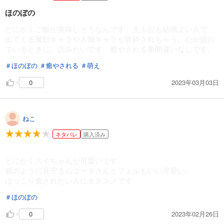
ほのぼの
とにかくご飯が美味しそうなんです。主人公も結構よい人で、
出てくる魔獣キャラや人物キャラが皆絆されちゃう。心が疲れ
ているときに、読みたいです。癒やされる事間違いなしです。
＃ほのぼの
＃癒やされる
＃萌え
2023年03月03日
0
ねこ
ネタバレ
購入済み
とにかくスイちゃんが可愛いです。
親のように見守るムコーダさんとフェルもいい可愛い。
ほっこり癒されたい人にオススメです
＃ほのぼの
2023年02月26日
0