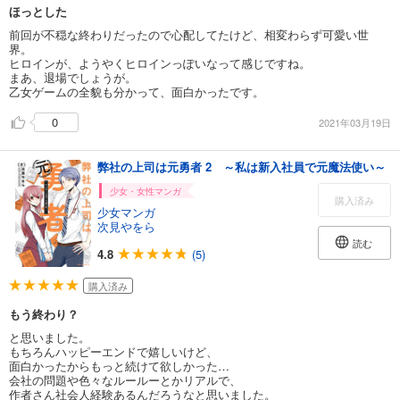
ほっとした
前回が不穏な終わりだったので心配してたけど、相変わらず可愛い世
界。
ヒロインが、ようやくヒロインっぽいなって感じですね。
まあ、退場でしょうが。
乙女ゲームの全貌も分かって、面白かったです。
0
2021年03月19日
弊社の上司は元勇者 2 ～私は新入社員で元魔法使い～
少女・女性マンガ
購入済み
少女マンガ
次見やをら
読む
4.8
(5)
購入済み
もう終わり？
と思いました。
もちろんハッピーエンドで嬉しいけど、
面白かったからもっと続けて欲しかった…
会社の問題や色々なルールーとかリアルで、
作者さん社会人経験あるんだろうなと思いました。