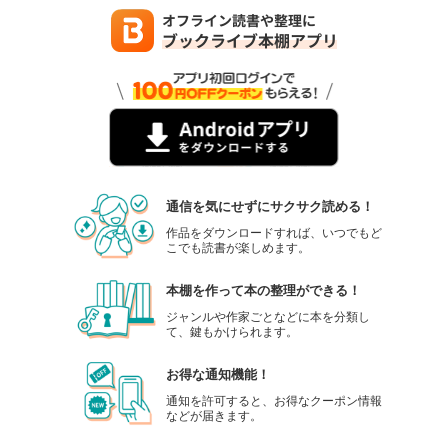
通信を気にせずにサクサク読める！
作品をダウンロードすれば、いつでもど
こでも読書が楽しめます。
本棚を作って本の整理ができる！
ジャンルや作家ごとなどに本を分類し
て、鍵もかけられます。
お得な通知機能！
通知を許可すると、お得なクーポン情報
などが届きます。