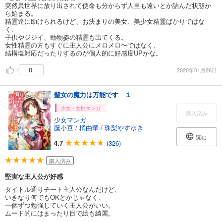
突然異世界に放り出されて使命も分からず人里も遠いとか詰んだ状態か
ら始まる。
精霊達に助けられるけど、お決まりの美女、美少女精霊ばかりではな
く、
子供やジジイ、動物姿の精霊も出てくる。
女性精霊の方もすぐに主人公にメロメロ〜ではなく、
結構塩対応だったりするのが個人的に好感度UPかな。
0
2020年01月26日
聖女の魔力は万能です １
少女・女性マンガ
購入済み
少女マンガ
藤小豆
/
橘由華
/
珠梨やすゆき
読む
4.7
(326)
購入済み
堅実な主人公が好感
タイトル通りチート主人公なんだけど、
いきなり何でもOKとかじゃなく、
一個ずつ勉強していく主人公がいい。
ムード的にはまったり目で絵も綺麗。