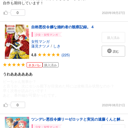
自作も期待しています！
0
2020年09月27日
自称悪役令嬢な婚約者の観察記録。４
少女・女性マンガ
購入済み
女性マンガ
蓮見ナツメ
/
しき
読む
4.8
(225)
ネタバレ
購入済み
うわああああああ
ピーちゃん無事か？
と言うか、次にセシル殿下が目覚めた時には攻略済み状態なのか？
早く次巻が読みたいです！
あと、番外編が可愛かったです。
0
2020年08月21日
ツンデレ悪役令嬢リーゼロッテと実況の遠藤くんと解説の小林さん ２
少女・女性マンガ