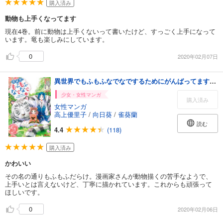
購入済み
動物も上手くなってます
現在4巻。前に動物は上手くないって書いたけど、すっごく上手になって
います。竜も楽しみにしています。
0
2020年02月07日
異世界でもふもふなでなでするためにがんばってます。（コミック） 1
少女・女性マンガ
購入済み
女性マンガ
高上優里子
/
向日葵
/
雀葵蘭
読む
4.4
(118)
購入済み
かわいい
その名の通りもふもふだらけ。漫画家さんが動物描くの苦手なようで、
上手いとは言えないけど、丁寧に描かれています。これからも頑張って
ほしいです。
0
2020年02月06日