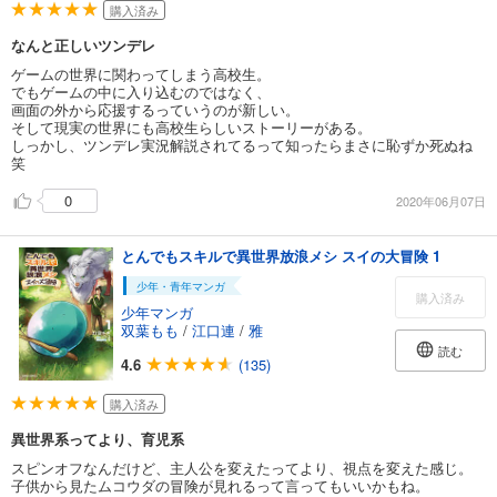
購入済み
なんと正しいツンデレ
ゲームの世界に関わってしまう高校生。
でもゲームの中に入り込むのではなく、
画面の外から応援するっていうのが新しい。
そして現実の世界にも高校生らしいストーリーがある。
しっかし、ツンデレ実況解説されてるって知ったらまさに恥ずか死ぬね
笑
0
2020年06月07日
とんでもスキルで異世界放浪メシ スイの大冒険 1
少年・青年マンガ
購入済み
少年マンガ
双葉もも
/
江口連
/
雅
読む
4.6
(135)
購入済み
異世界系ってより、育児系
スピンオフなんだけど、主人公を変えたってより、視点を変えた感じ。
子供から見たムコウダの冒険が見れるって言ってもいいかもね。