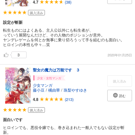
4.7
(38)
購入済み
設定が斬新
転生ものにはよくある、主人公以外にも転生者が、
っていう展開なんだけど、その人物のポジションが意外。
ヤンデレゲームを何とか無事に乗り切ろうって手を組むのも面白い。
ヒロインの本性も中々…笑
3
2020年01月25日
聖女の魔力は万能です ３
少女・女性マンガ
購入済み
少女マンガ
藤小豆
/
橘由華
/
珠梨やすゆき
読む
4.8
(213)
購入済み
面白いです
ヒロインでも、悪役令嬢でも、巻き込まれた一般人でもない設定が斬
新。