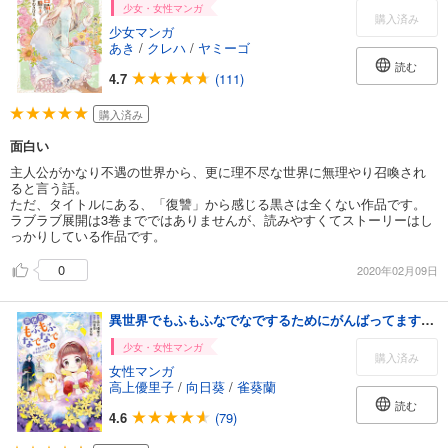
少女・女性マンガ
購入済み
少女マンガ
あき
/
クレハ
/
ヤミーゴ
読む
4.7
(111)
購入済み
面白い
主人公がかなり不遇の世界から、更に理不尽な世界に無理やり召喚され
ると言う話。
ただ、タイトルにある、「復讐」から感じる黒さは全くない作品です。
ラブラブ展開は3巻までではありませんが、読みやすくてストーリーはし
っかりしている作品です。
0
2020年02月09日
異世界でもふもふなでなでするためにがんばってます。（コミック） 4
少女・女性マンガ
購入済み
女性マンガ
高上優里子
/
向日葵
/
雀葵蘭
読む
4.6
(79)