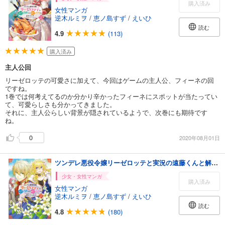
購入済み
女性マンガ
逆木ルミヲ
/
恵ノ島すず
/
えいひ
読む
4.9
(113)
購入済み
主人公回
リーゼロッテの可愛さに加えて、今回はゲームの主人公、フィーネの回
ですね。
1巻では何考えてるのか分かり辛かったフィーネにスポットが当たってい
て、可愛らしさも分かってきました。
それに、主人公らしい背景が隠されているようで、次巻にも期待です
ね。
0
2020年08月01日
ツンデレ悪役令嬢リーゼロッテと実況の遠藤くんと解説の小林さん １
少女・女性マンガ
購入済み
女性マンガ
逆木ルミヲ
/
恵ノ島すず
/
えいひ
読む
4.8
(180)