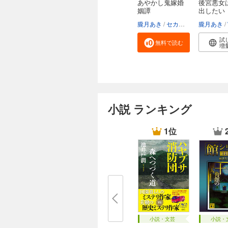
あやかし鬼嫁婚
後宮悪女
姻譚
出したい
朧月あき
セカイメグル
朧月あき
試
無料で読む
増
小説 ランキング
1位
小説・文芸
小説・