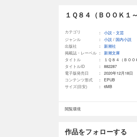
１Ｑ８４（ＢＯＯＫ１～
カテゴリ
：
小説・文芸
ジャンル
：
小説
/
国内小説
出版社
：
新潮社
掲載誌・レーベル
：
新潮文庫
タイトル
：
１Ｑ８４（ＢＯＯ
タイトルID
：
882287
電子版発売日
：
2020年12月18日
コンテンツ形式
：
EPUB
サイズ(目安)
：
6MB
閲覧環境
作品をフォローする