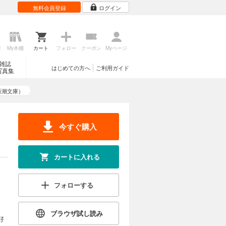
無料会員登録
ログイン
歴
My本棚
カート
フォロー
クーポン
Myページ
雑誌
はじめての方へ
ご利用ガイド
写真集
新潮文庫）
今すぐ購入
カートに入れる
フォローする
。
ブラウザ試し読み
好