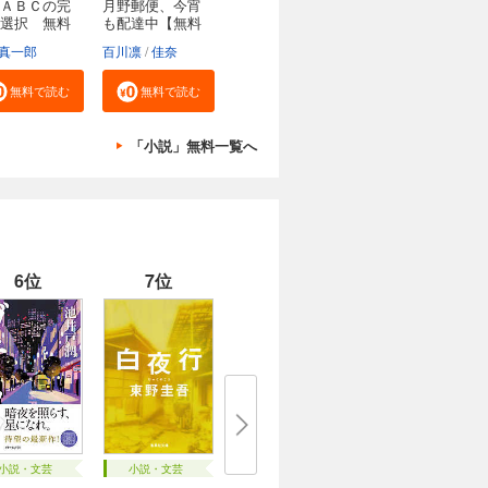
ＡＢＣの完
月野郵便、今宵
選択 無料
も配達中【無料
試...
真一郎
百川凛
佳奈
無料で読む
無料で読む
「小説」無料一覧へ
6位
7位
小説・文芸
小説・文芸