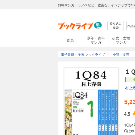
無料マンガ・ラノベなど、豊富なラインナップで18
絞り込み
検索
少年・青年
少女・女性
総合
マンガ
マンガ
電子書籍・漫画 ブックライブ
小説・文芸
１
村上
5,2
4.5
1Q
Qはq