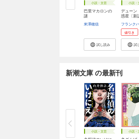
小説・文芸
小説・
巴里マカロンの
デューン
謎
惑星〔新
...
米澤穂信
値引き
試し読み
試
新潮文庫 の最新刊
小説・文芸
小説・