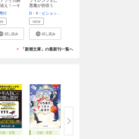
アフリカ納
フィレンツェに
追え！―そ
悪魔が彷徨う
（新...
秀行
D・V・ビショップ
熊谷千寿
EW
NEW
試し読み
試し読み
「新潮文庫」の最新刊一覧へ
小説・文芸
小説・文芸