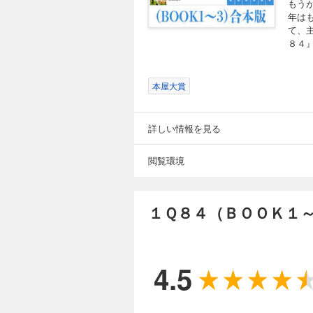
もうが
年は
て、
８４
本屋大賞
詳しい情報を見る
閲覧環境
１Ｑ８４（ＢＯＯＫ１
4.5