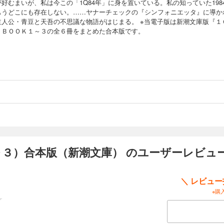
好むまいが、私は今この「1Q84年」に身を置いている。私の知っていた198
もうどこにも存在しない。……ヤナーチェックの『シンフォニエッタ』に導か
主人公・青豆と天吾の不思議な物語がはじまる。 ※当電子版は新潮文庫版『１
』ＢＯＯＫ１～３の全６冊をまとめた合本版です。
～３）合本版（新潮文庫） のユーザーレビュ
＼ レビュ
※購