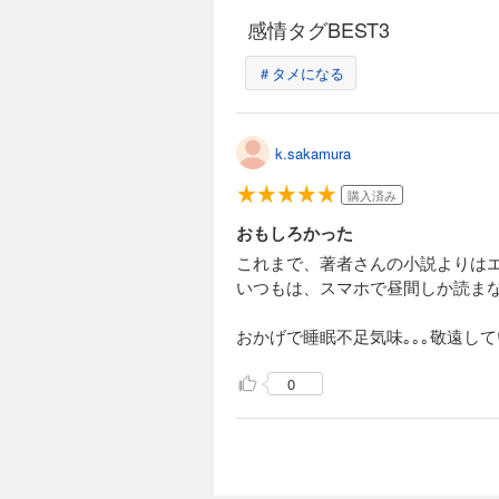
感情タグBEST3
＃タメになる
k.sakamura
購入済み
おもしろかった
これまで、著者さんの小説よりは
いつもは、スマホで昼間しか読まな
おかげで睡眠不足気味｡｡｡敬遠し
0