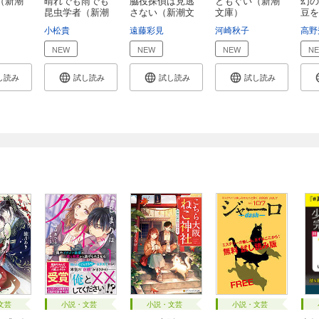
（新潮
晴れでも雨でも
脇役探偵は見逃
ともぐい（新潮
幻の
昆虫学者（新潮
さない（新潮文
文庫）
豆を
文...
庫...
し...
小松貴
遠藤彩見
河崎秋子
高野
NEW
NEW
NEW
N
し読み
試し読み
試し読み
試し読み
文芸
小説・文芸
小説・文芸
小説・文芸