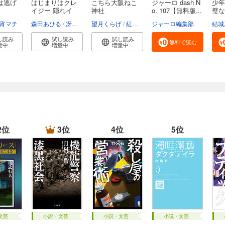
は逃げ
はじまりはクレ
こちら大阪ねこ
ジャーロ dash N
少年
イジー 隠れイ
神社
o. 107【無料版...
璧な
ケ...
お...
宵マチ
森田あひる
冴島ユカ子
望月くらげ
紅木春
ジャーロ編集部
結城
し読み
試し読み
試し読み
無料で読む
量中
増量中
増量中
2位
3位
4位
5位
文芸
小説・文芸
小説・文芸
小説・文芸