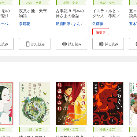
文芸
小説・文芸
小説・文芸
小説・文芸
 砂の
夜叉ヶ池・天守
古事記 8 日本の
イスラエルとユ
五木
訳版〕
物語
神さまの物語
ダヤ人 考察ノ
談集
ー...
フランクハーバート
酒井昭伸
泉鏡花
那須田淳
よん
加藤康子
佐藤優
五木
値引き
し読み
試し読み
試し読み
試し読み
文芸
小説・文芸
小説・文芸
小説・文芸