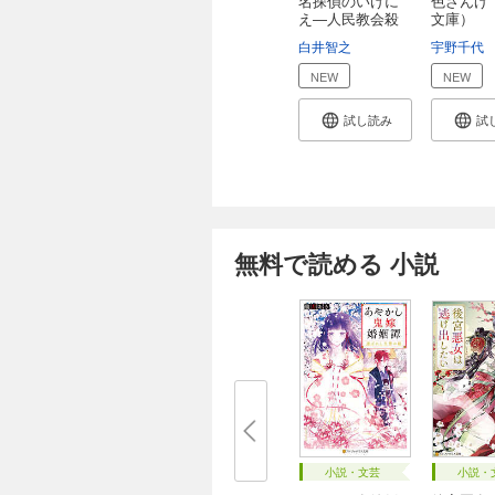
名探偵のいけに
色ざんげ
え―人民教会殺
文庫）
人...
白井智之
宇野千代
NEW
NEW
試し読み
試
無料で読める 小説
小説・文芸
小説・