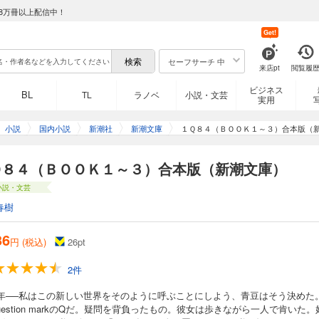
8万冊以上配信中！
Get!
セーフサーチ 中
来店pt
閲覧履
ビジネス
BL
TL
ラノベ
小説・文芸
実用
小説
国内小説
新潮社
新潮文庫
１Ｑ８４（ＢＯＯＫ１～３）合本版（
Ｑ８４（ＢＯＯＫ１～３）合本版（新潮文庫）
小説・文芸
春樹
36
円 (税込)
26
pt
2件
84年──私はこの新しい世界をそのように呼ぶことにしよう、青豆はそう決めた
uestion markのQだ。疑問を背負ったもの。彼女は歩きながら一人で肯いた。