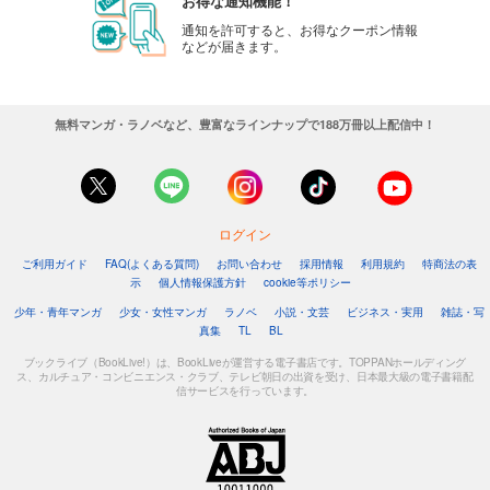
お得な通知機能！
通知を許可すると、お得なクーポン情報
などが届きます。
無料マンガ・ラノベなど、豊富なラインナップで188万冊以上配信中！
ログイン
ご利用ガイド
FAQ(よくある質問)
お問い合わせ
採用情報
利用規約
特商法の表
示
個人情報保護方針
cookie等ポリシー
少年・青年マンガ
少女・女性マンガ
ラノベ
小説・文芸
ビジネス・実用
雑誌・写
真集
TL
BL
ブックライブ（BookLive!）は、BookLiveが運営する電子書店です。TOPPANホールディング
ス、カルチュア・コンビニエンス・クラブ、テレビ朝日の出資を受け、日本最大級の電子書籍配
信サービスを行っています。