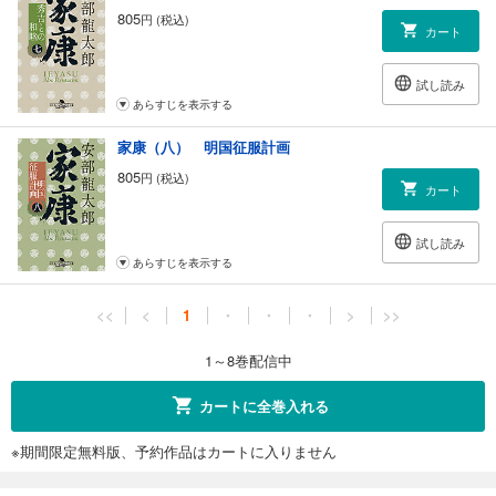
805
円 (税込)
カート
試し読み
あらすじを表示する
家康（八） 明国征服計画
805
円 (税込)
カート
試し読み
あらすじを表示する
<<
<
1
・
・
・
>
>>
1～8巻配信中
カートに全巻入れる
※期間限定無料版、予約作品はカートに入りません