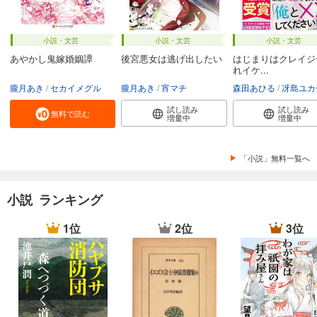
小説・文芸
小説・文芸
小説・文芸
あやかし鬼嫁婚姻譚
後宮悪女は逃げ出したい
はじまりはクレイジ
れイケ...
朧月あき
セカイメグル
朧月あき
宵マチ
森田あひる
冴島ユカ
試し読み
試し読み
無料で読む
増量中
増量中
「小説」無料一覧へ
小説 ランキング
1位
2位
3位