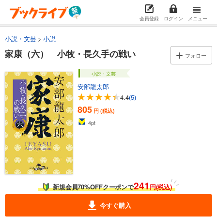
会員登録
ログイン
メニュー
小説・文芸
小説
家康（六） 小牧・長久手の戦い
フォロー
小説・文芸
安部龍太郎
4.4
(5)
805
円 (税込)
4
pt
241
新規会員70%OFFクーポンで
円(税込)
今すぐ購入