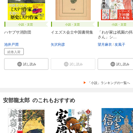
小説・文芸
小説・文芸
小説・文芸
ハヤブサ消防団
イエズス会士中国書簡集
「わが家は祇園の拝
さん」シ...
池井戸潤
矢沢利彦
望月麻衣
友風子
続巻入荷
試し読み
試し読み
試し読み
「小説」ランキングの一覧へ
安部龍太郎 のこれもおすすめ