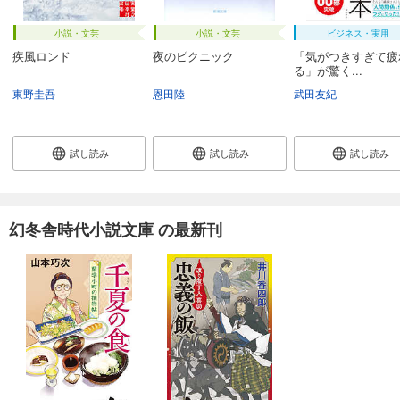
小説・文芸
小説・文芸
ビジネス・実用
疾風ロンド
夜のピクニック
「気がつきすぎて疲
る」が驚く...
東野圭吾
恩田陸
武田友紀
試し読み
試し読み
試し読み
幻冬舎時代小説文庫 の最新刊