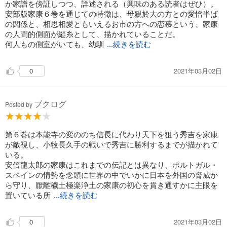
か家譜を傍証しつつ、詳述される（興味のある読者はぜひ）。
安部版家康６巻を通じての特徴は、母親於大の方との愛憎半ば
の関係と、相思相愛ともいえるお市の方への恋慕という、家康
の人間的側面が縦糸として、描かれていることだ。
何人もの側室がいても、幼馴
...続きを読む
2021年03月02日
0
ブクログ
Posted by
第６巻は本能寺の変ののち信長に代わり天下を狙う秀吉を家康
が敵視し、小牧長久手の戦いで秀吉に勝利するまでが描かれて
いる。
安倍龍太郎の家康はこれまでの伝記とは異なり、ポルトガル・
スペインの情勢を念頭に世界の中でいかに日本を外国の脅威か
ら守り、厭離穢土極楽浄土の家康の初心を貫き通すかに主眼を
置いている所
...続きを読む
2021年03月02日
0