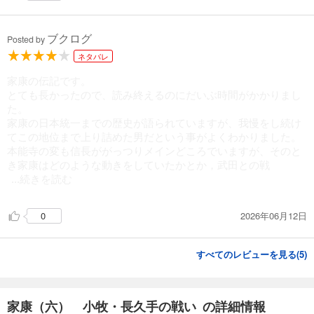
ブクログ
Posted by
ネタバレ
家康の伝記です。
とても長かったので、読み終えるのにだいぶ時間がかかりまし
た。
家康の日本統一までの歴史が語られていますが、我慢をし続け
てこの地位まで上り詰めた男だという事がよくわかりました。
本能寺の変も信長ががっつりメインどころでいますが、そのと
き家康はどのような動きをしていたかとか，武田との戦
...続きを読む
2026年06月12日
0
すべてのレビューを見る(
5
)
家康（六） 小牧・長久手の戦い の詳細情報