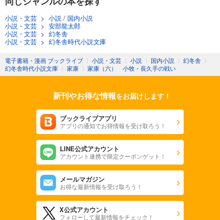
同じジャンルの本を探す
小説・文芸
>
小説
/
国内小説
小説・文芸
>
安部龍太郎
小説・文芸
>
幻冬舎
小説・文芸
>
幻冬舎時代小説文庫
電子書籍・漫画 ブックライブ
〉
小説・文芸
〉
小説
〉
国内小説
〉
幻冬舎
〉
幻冬舎時代小説文庫
〉
家康
〉
家康（六） 小牧・長久手の戦い
新刊やお得な情報
をお届けします！
ブックライブアプリ
アプリの通知でお得情報を受け取ろう！
LINE公式アカウント
アカウント連携で限定クーポンゲット！
メールマガジン
お得な最新情報を受け取ろう！
X公式アカウント
フォローして最新情報をチェック！