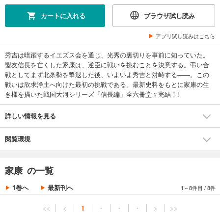
カートに入れる
ブラウザ試し読み
アプリ試し読みはこちら
秀吉は暗躍するイエズス会を通じ、光秀の裏切りを事前に知っていた。
盟友信長を亡くした家康は、逆臣に戦いを挑むことを決意する。弔い合
戦としてまず北条勢を撃退した後、いよいよ秀吉と対峙する――。この
戦いは欣求浄土へ向けた最初の挑戦である。最新史料をもとに家康の生
き様を描いた戦国大河シリーズ「信長編」全六冊堂々完結！!
詳しい情報を見る
閲覧環境
家康 の一覧
1巻へ
最新刊へ
1～8件目
/
8件
<<
<
1
・
・
・
>
>>