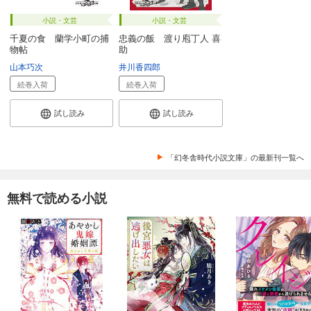
小説・文芸
小説・文芸
千夏の食 蘭学小町の捕
忠義の飯 渡り庖丁人 喜
物帖
助
山本巧次
井川香四郎
続巻入荷
続巻入荷
試し読み
試し読み
「幻冬舎時代小説文庫」の最新刊一覧へ
無料で読める小説