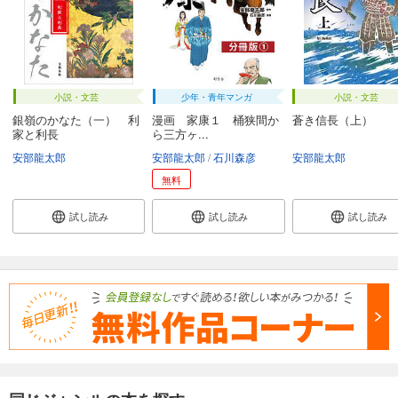
小説・文芸
少年・青年マンガ
小説・文芸
銀嶺のかなた（一） 利
漫画 家康１ 桶狭間か
蒼き信長（上）
家と利長
ら三方ヶ...
安部龍太郎
安部龍太郎
石川森彦
安部龍太郎
無料
試し読み
試し読み
試し読み