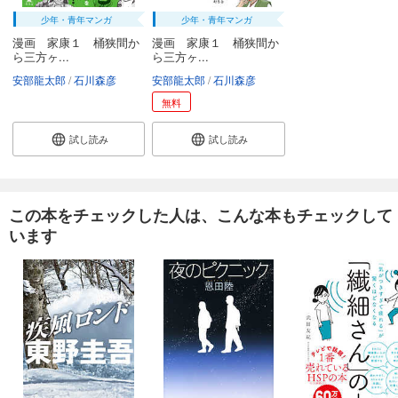
少年・青年マンガ
少年・青年マンガ
漫画 家康１ 桶狭間か
漫画 家康１ 桶狭間か
ら三方ヶ...
ら三方ヶ...
安部龍太郎
石川森彦
安部龍太郎
石川森彦
無料
試し読み
試し読み
この本をチェックした人は、こんな本もチェックして
います