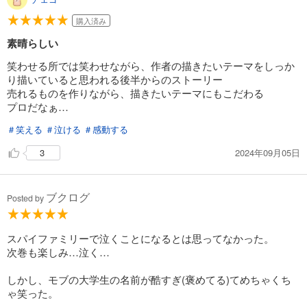
絵柄もスッキリと読みやすく、
家族3人以外の脇キャラもバックボーンも明かして欲しいと思わせる
購入済み
魅力あるキャラ達。
素晴らしい
お受験から始まって、目的である大物政治家との接触ミッションクリ
アが出来るのか。
笑わせる所では笑わせながら、作者の描きたいテーマをしっか
一度読んだら先が気になって抜け出せない沼マンガ間違いなしです！
り描いていると思われる後半からのストーリー
売れるものを作りながら、描きたいテーマにもこだわる
プロだなぁ…
＃笑える
＃泣ける
＃感動する
2024年09月05日
3
ブクログ
Posted by
スパイファミリーで泣くことになるとは思ってなかった。
次巻も楽しみ…泣く…
しかし、モブの大学生の名前が酷すぎ(褒めてる)てめちゃくち
ゃ笑った。