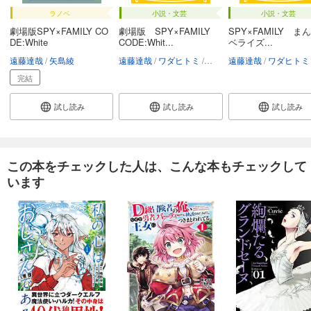
ラノベ
小説・文芸
小説・文芸
劇場版SPY×FAMILY CO
劇場版 SPY×FAMILY
SPY×FAMILY ま
DE:White
CODE:Whit...
ベライズ...
遠藤達哉
矢島綾
遠藤達哉
ワダヒトミ
大河内一楼
遠藤達哉
ワダヒトミ
完結
試し読み
試し読み
試し読み
この本をチェックした人は、こんな本もチェックして
います