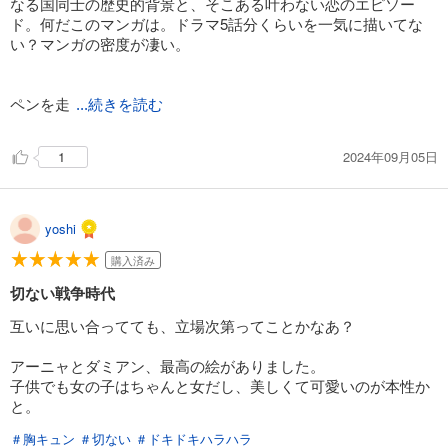
なる国同士の歴史的背景と、そこある叶わない恋のエピソー
ド。何だこのマンガは。ドラマ5話分くらいを一気に描いてな
い？マンガの密度が凄い。
ペンを走
...続きを読む
2024年09月05日
1
yoshi
購入済み
切ない戦争時代
互いに思い合ってても、立場次第ってことかなあ？
アーニャとダミアン、最高の絵がありました。
子供でも女の子はちゃんと女だし、美しくて可愛いのが本性か
と。
＃胸キュン
＃切ない
＃ドキドキハラハラ