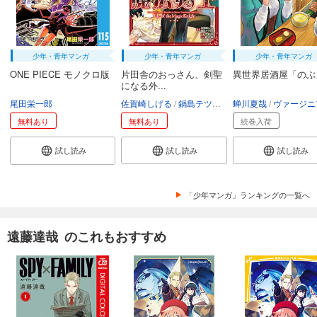
少年・青年マンガ
少年・青年マンガ
少年・青年マンガ
ONE PIECE モノクロ版
片田舎のおっさん、剣聖
異世界居酒屋「のぶ
になる外...
尾田栄一郎
佐賀崎しげる
鍋島テツヒロ
蝉川夏哉
空路恵
渡辺樹
ヴァージニア二
無料あり
無料あり
続巻入荷
試し読み
試し読み
試し読み
「少年マンガ」ランキングの一覧へ
遠藤達哉 のこれもおすすめ