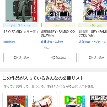
少年・青年マンガ
ラノベ
小説・文芸
SPY×FAMILY カラー版 1
劇場版SPY×FAMILY CO
劇場版 SPY×FAM
DE:White
CODE:Whit...
遠藤達哉
遠藤達哉
矢島綾
遠藤達哉
ワダヒトミ
完結
試し読み
試し読み
試し読み
この作品が入っているみんなの公開リスト
作って、共有して、見つける。本好きがつながる公開リスト機能！