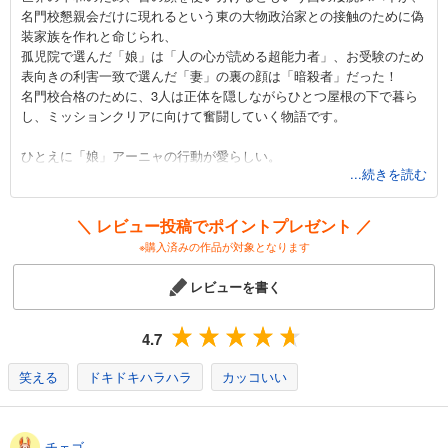
名門校懇親会だけに現れるという東の大物政治家との接触のために偽
装家族を作れと命じられ、
孤児院で選んだ「娘」は「人の心が読める超能力者」、お受験のため
表向きの利害一致で選んだ「妻」の裏の顔は「暗殺者」だった！
名門校合格のために、3人は正体を隠しながらひとつ屋根の下で暮ら
し、ミッションクリアに向けて奮闘していく物語です。
ひとえに「娘」アーニャの行動が愛らしい。
...続きを読む
「父」「母」の正体を心が読めてしまうアーニャだけが知ってるけれ
ど、
家族生活を続けたいがためにお受験に向けて苦手な勉強も頑張った
＼ レビュー投稿でポイントプレゼント ／
り、子供っぽい行動や言動が可愛くて目が離せない。
※購入済みの作品が対象となります
トラブルが起きればこっそり能力を使って解決しようと動き回り、ア
ーニャを軸に話が進む様は、
レビューを書く
嘘で固めた偽装家族のはずなのに、本音で語り合う本当の家族のよ
う。
カッコイイはずの「父」スパイがアーニャに振り回されて疲れ果てる
4.7
姿にも、天然な「妻」にもクスッとしてしまう。
笑える
ドキドキハラハラ
カッコいい
スピード感のあるアクションと家族生活で起きるコメディの絶妙なバ
ランスに一気に引き込まれます。
チェゴ