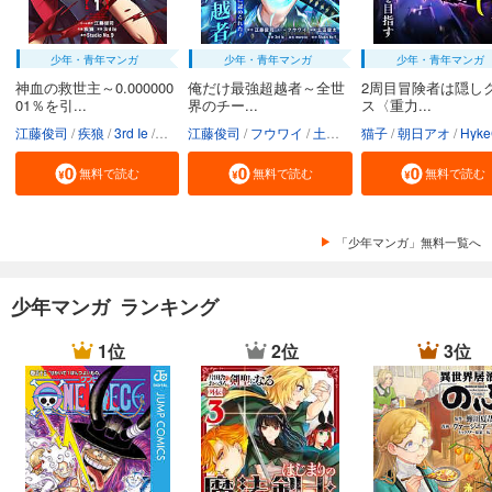
少年・青年マンガ
少年・青年マンガ
少年・青年マンガ
神血の救世主～0.000000
俺だけ最強超越者～全世
2周目冒険者は隠し
01％を引...
界のチー...
ス〈重力...
江藤俊司
疾狼
3rd Ie
Studio No.9
江藤俊司
フウワイ
土田健太
猫子
3rd Ie
朝日アオ
maruco
HykeC
St
無料で読む
無料で読む
無料で読む
「少年マンガ」無料一覧へ
少年マンガ ランキング
1位
2位
3位