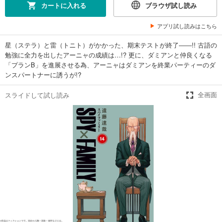
501
円 (税込)
カートに入れる
ブラウザ試し読み
カート
アプリ試し読みはこちら
試し読み
あらすじを表示する
星（ステラ）と雷（トニト）がかかった、期末テストが終了――!! 古語の
勉強に全力を出したアーニャの成績は…!? 更に、ダミアンと仲良くなる
SPY×FAMILY 6
「プランB」を進展させる為、アーニャはダミアンを終業パーティーのダ
501
円 (税込)
ンスパートナーに誘うが!?
カート
スライドして試し読み
全画面
試し読み
あらすじを表示する
SPY×FAMILY 7
501
円 (税込)
カート
試し読み
あらすじを表示する
SPY×FAMILY 8
501
円 (税込)
カート