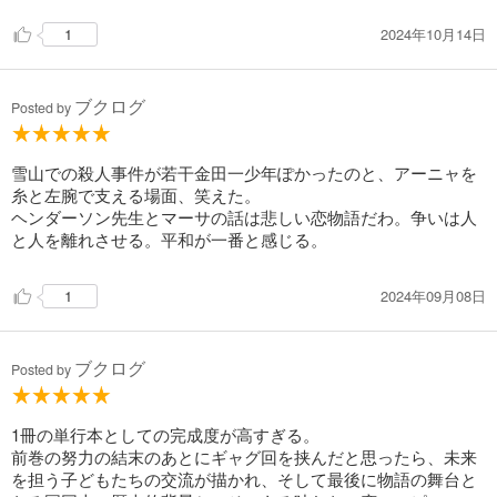
2024年10月14日
1
ブクログ
Posted by
雪山での殺人事件が若干金田一少年ぽかったのと、アーニャを
糸と左腕で支える場面、笑えた。
ヘンダーソン先生とマーサの話は悲しい恋物語だわ。争いは人
と人を離れさせる。平和が一番と感じる。
2024年09月08日
1
ブクログ
Posted by
1冊の単行本としての完成度が高すぎる。
前巻の努力の結末のあとにギャグ回を挟んだと思ったら、未来
を担う子どもたちの交流が描かれ、そして最後に物語の舞台と