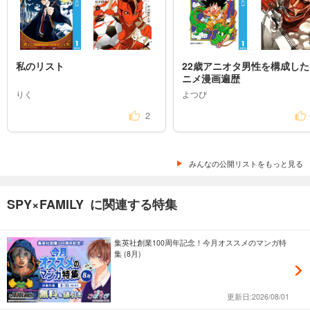
私のリスト
22歳アニオタ男性を構成した
ニメ漫画遍歴
りく
よつぴ
2
みんなの公開リストをもっと見る
SPY×FAMILY に関連する特集
集英社創業100周年記念！今月オススメのマンガ特
集 (8月)
更新日:2026/08/01