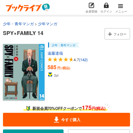
501
円 (税込)
カート
会員登録
ログイン
メニュー
少年・青年マンガ
少年マンガ
試し読み
あらすじを表示する
SPY×FAMILY 14
フォロー
SPY×FAMILY 3
少年・青年マンガ
501
円 (税込)
カート
遠藤達哉
4.7
(142)
585
試し読み
円 (税込)
あらすじを表示する
2
pt
SPY×FAMILY 4
501
円 (税込)
カート
175
新規会員70%OFFクーポンで
円(税込)
試し読み
あらすじを表示する
今すぐ購入
SPY×FAMILY 5