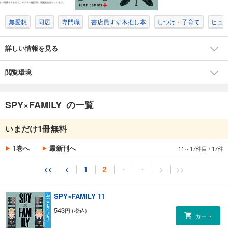
無愛想
同居
専門職
書店員すず木推し本
しつけ・子育て
ヒュ
試し読み
あらすじを表示する
詳しい情報を見る
SPY×FAMILY 9
501
円 (税込)
カート
閲覧環境
試し読み
SPY×FAMILY の一覧
あらすじを表示する
SPY×FAMILY 10
いまだけ1冊無料
501
円 (税込)
カート
1巻へ
最新刊へ
11～17件目
/
17件
試し読み
<<
<
1
2
・
・
>
>>
あらすじを表示する
SPY×FAMILY 11
543
円 (税込)
カート