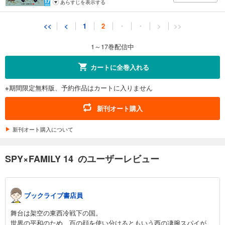
あらすじを表示する
<<
<
1
2
・
・
>
>>
1～17巻配信中
カートに全巻入れる
※期間限定無料版、予約作品はカートに入りません
新刊オート購入
新刊オート購入について
SPY×FAMILY 14 のユーザーレビュー
ブックライブ書店員
舞台は架空の東西冷戦下の国。
世界の平和のため、百の顔を使い分けるともいう西の凄腕スパイが、