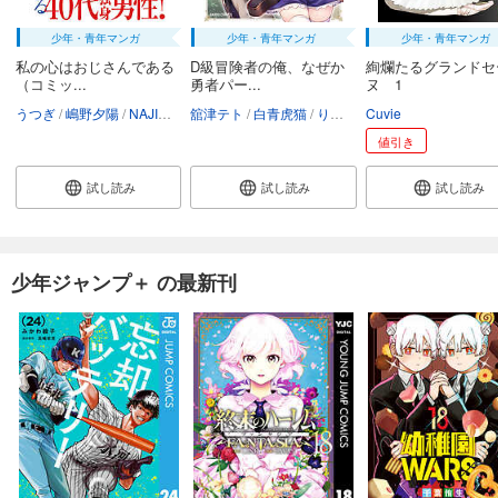
少年・青年マンガ
少年・青年マンガ
少年・青年マンガ
私の心はおじさんである
D級冒険者の俺、なぜか
絢爛たるグランドセ
（コミッ...
勇者パー...
ヌ 1
うつぎ
嶋野夕陽
NAJI柳田
舘津テト
白青虎猫
りいちゅ
Cuvie
値引き
試し読み
試し読み
試し読み
少年ジャンプ＋ の最新刊