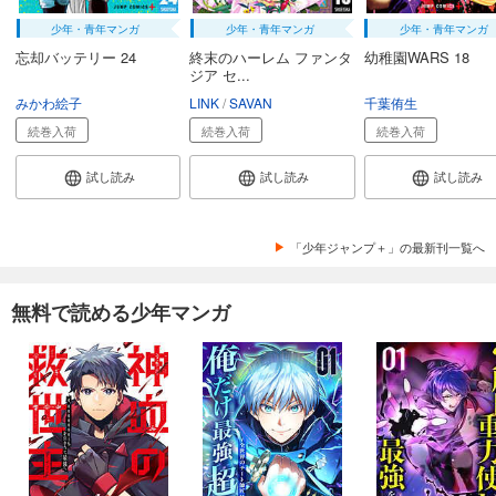
少年・青年マンガ
少年・青年マンガ
少年・青年マンガ
忘却バッテリー 24
終末のハーレム ファンタ
幼稚園WARS 18
ジア セ...
みかわ絵子
LINK
SAVAN
千葉侑生
続巻入荷
続巻入荷
続巻入荷
試し読み
試し読み
試し読み
「少年ジャンプ＋」の最新刊一覧へ
無料で読める少年マンガ