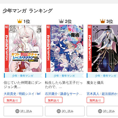
少年マンガ ランキング
1位
2位
3位
少年・青年マンガ
少年・青年マンガ
少年・青年マンガ
信じていた仲間達にダン
転生したら第七王子だっ
魔女と傭兵
ジョン奥...
たので、...
大前貴史
明鏡シスイ
tef
石沢庸介
謙虚なサークル
メル。
宮木真人
超法規的かえ
無料あり
無料あり
無料あり
試し読み
試し読み
試し読み