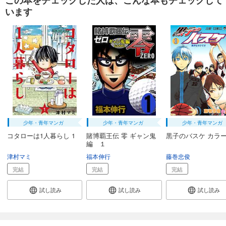
います
少年・青年マンガ
少年・青年マンガ
少年・青年マンガ
コタローは1人暮らし 1
賭博覇王伝 零 ギャン鬼
黒子のバスケ カラー
編 １
津村マミ
福本伸行
藤巻忠俊
完結
完結
完結
試し読み
試し読み
試し読み