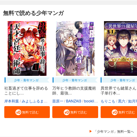
無料で読める少年マンガ
少年・青年マンガ
少年・青年マンガ
少年・青年マンガ
社畜過ぎて仕事を辞める
万年ヒラ教師の支援魔術
異世界でも鍵屋さん
ことにし...
師、最強...
子単行本...
岸本和葉
みよしふるまち
booklistaSTUDIO
苗原一
BANZAI3
booklistaSTUDIO
もりこも
黒六
如月
無料で読む
無料で読む
無料で読む
「少年マンガ」無料一覧へ