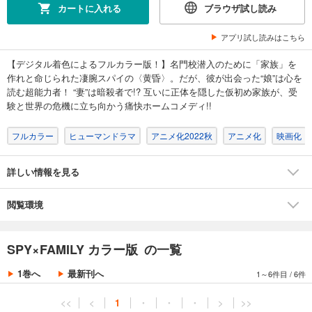
カートに入れる
ブラウザ試し読み
アプリ試し読みはこちら
【デジタル着色によるフルカラー版！】名門校潜入のために「家族」を
作れと命じられた凄腕スパイの〈黄昏〉。だが、彼が出会った“娘”は心を
読む超能力者！ “妻”は暗殺者で!? 互いに正体を隠した仮初め家族が、受
験と世界の危機に立ち向かう痛快ホームコメディ!!
フルカラー
ヒューマンドラマ
アニメ化2022秋
アニメ化
映画化
詳しい情報を見る
閲覧環境
SPY×FAMILY カラー版 の一覧
1巻へ
最新刊へ
1～6件目
/
6件
<<
<
1
・
・
・
>
>>