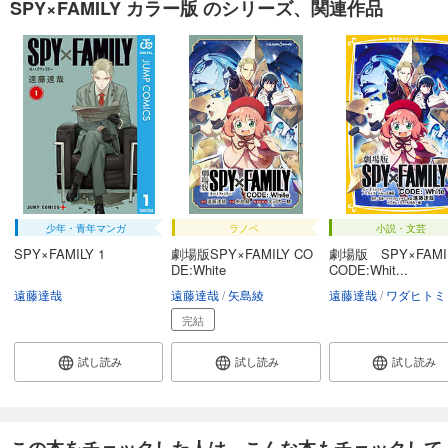
SPY×FAMILY カラー版 のシリーズ、関連作品
少年・青年マンガ
ラノベ
小説・文芸
SPY×FAMILY 1
劇場版SPY×FAMILY CO
劇場版 SPY×FAM
DE:White
CODE:Whit...
遠藤達哉
遠藤達哉
矢島綾
遠藤達哉
ワダヒトミ
完結
試し読み
試し読み
試し読み
この本をチェックした人は、こんな本もチェックして