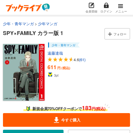
会員登録
ログイン
メニュー
少年・青年マンガ
少年マンガ
SPY×FAMILY カラー版 1
フォロー
少年・青年マンガ
遠藤達哉
4.6
(61)
611
円 (税込)
3
pt
183
新規会員70%OFFクーポンで
円(税込)
今すぐ購入