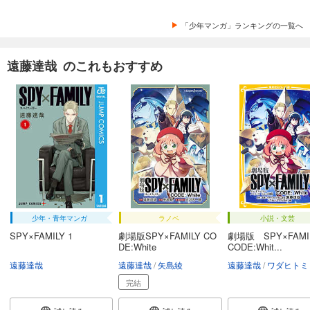
「少年マンガ」ランキングの一覧へ
遠藤達哉 のこれもおすすめ
少年・青年マンガ
ラノベ
小説・文芸
SPY×FAMILY 1
劇場版SPY×FAMILY CO
劇場版 SPY×FAM
DE:White
CODE:Whit...
遠藤達哉
遠藤達哉
矢島綾
遠藤達哉
ワダヒトミ
完結