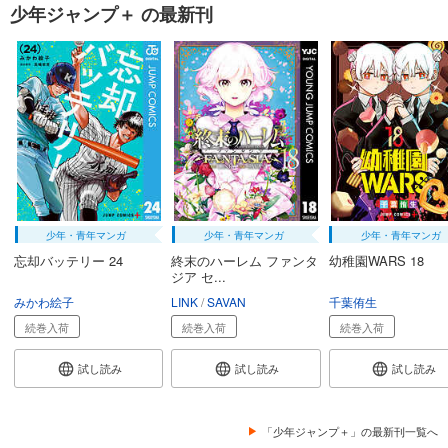
少年ジャンプ＋ の最新刊
少年・青年マンガ
少年・青年マンガ
少年・青年マンガ
忘却バッテリー 24
終末のハーレム ファンタ
幼稚園WARS 18
ジア セ...
みかわ絵子
LINK
SAVAN
千葉侑生
続巻入荷
続巻入荷
続巻入荷
試し読み
試し読み
試し読み
「少年ジャンプ＋」の最新刊一覧へ