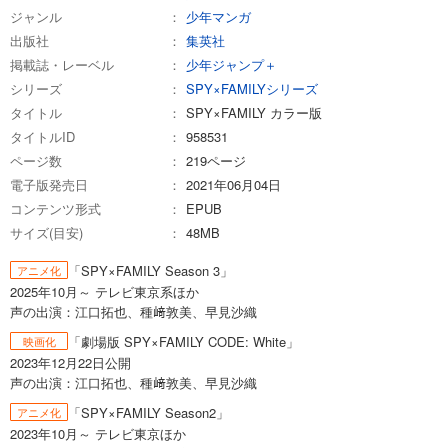
ジャンル
少年マンガ
出版社
集英社
掲載誌・レーベル
少年ジャンプ＋
シリーズ
SPY×FAMILYシリーズ
タイトル
SPY×FAMILY カラー版
タイトルID
958531
ページ数
219ページ
電子版発売日
2021年06月04日
コンテンツ形式
EPUB
サイズ(目安)
48MB
「SPY×FAMILY Season 3」
アニメ化
2025年10月～ テレビ東京系ほか
声の出演：江口拓也、種﨑敦美、早見沙織
「劇場版 SPY×FAMILY CODE: White」
映画化
2023年12月22日公開
声の出演：江口拓也、種﨑敦美、早見沙織
「SPY×FAMILY Season2」
アニメ化
2023年10月～ テレビ東京ほか