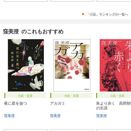
「小説」ランキングの一覧へ
窪美澄 のこれもおすすめ
小説・文芸
小説・文芸
小説・文芸
夜に星を放つ
アカガミ
朱より赤く 高岡智
の生涯
窪美澄
窪美澄
窪美澄