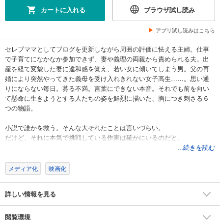
カートに入れる
ブラウザ試し読み
アプリ試し読みはこちら
セレブママとしてブログを更新しながら周囲の評価に怯える主婦。仕事
で子育てになかなか参加できず、妻や義理の両親から責められる夫。出
産を経て変貌した妻に違和感を覚え、若い女に傾いてしまう男。父の再
婚により突然やってきた義母を受け入れきれない女子高生……。思い通
りにならない毎日。募る不満。言葉にできない本音。それでも前を向い
て懸命に生きようとする人たちの姿を鮮烈に描いた、胸につき刺さる６
つの物語。
小説で誰かを救う。そんな大それたことは言いづらい。
だけど、それに本気で挑戦している作家は確かにいるのだと、
窪美澄を読むといつもそう思う。
...続きを読む
――朝井リョウ（作家）
メディア化
映画化
文庫化に際し、オリジナル短編、一編追加！
詳しい情報を見る
閲覧環境