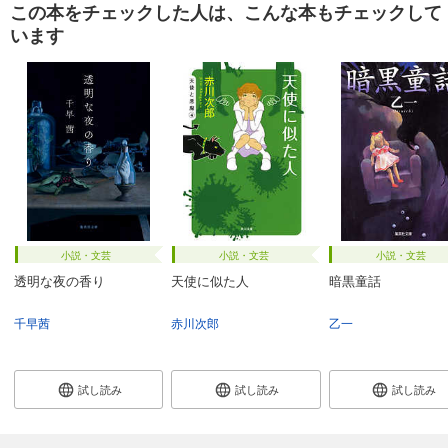
この本をチェックした人は、こんな本もチェックして
います
小説・文芸
小説・文芸
小説・文芸
透明な夜の香り
天使に似た人
暗黒童話
千早茜
赤川次郎
乙一
試し読み
試し読み
試し読み