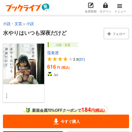
会員登録
ログイン
メニュー
小説・文芸
小説
水やりはいつも深夜だけど
フォロー
小説・文芸
窪美澄
3.8
(31)
616
円 (税込)
3
pt
184
新規会員70%OFFクーポンで
円(税込)
今すぐ購入