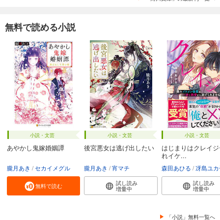
無料で読める小説
小説・文芸
小説・文芸
小説・文芸
あやかし鬼嫁婚姻譚
後宮悪女は逃げ出したい
はじまりはクレイジ
れイケ...
朧月あき
セカイメグル
朧月あき
宵マチ
森田あひる
冴島ユカ
試し読み
試し読み
無料で読む
増量中
増量中
「小説」無料一覧へ