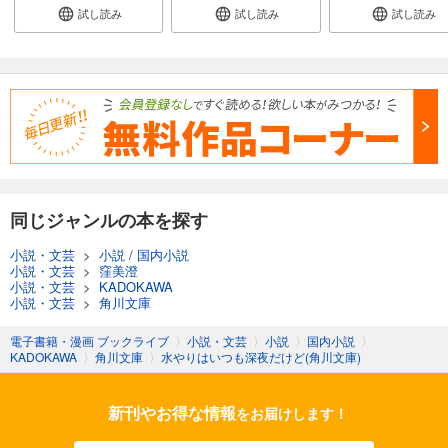
試し読み
試し読み
試し読み
同じジャンルの本を探す
小説・文芸
>
小説
/
国内小説
小説・文芸
>
窪美澄
小説・文芸
>
KADOKAWA
小説・文芸
>
角川文庫
電子書籍・漫画 ブックライブ
〉
小説・文芸
〉
小説
〉
国内小説
〉
KADOKAWA
〉
角川文庫
〉
水やりはいつも深夜だけど(角川文庫)
新刊やお得な情報
をお届けします！