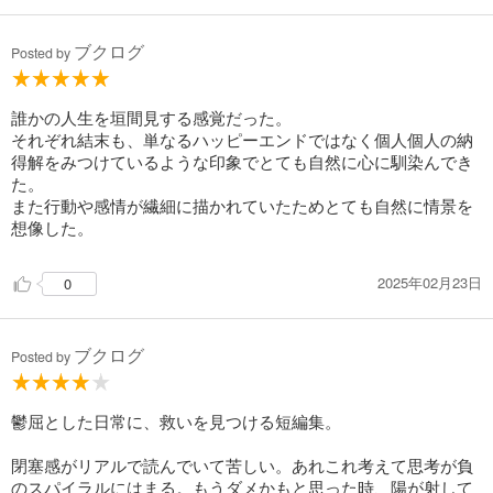
ブクログ
Posted by
誰かの人生を垣間見する感覚だった。
それぞれ結末も、単なるハッピーエンドではなく個人個人の納
得解をみつけているような印象でとても自然に心に馴染んでき
た。
また行動や感情が繊細に描かれていたためとても自然に情景を
想像した。
2025年02月23日
0
ブクログ
Posted by
鬱屈とした日常に、救いを見つける短編集。
閉塞感がリアルで読んでいて苦しい。あれこれ考えて思考が負
のスパイラルにはまる。もうダメかもと思った時、陽が射して