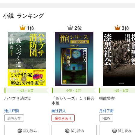
小説 ランキング
1位
2位
3位
小説・文芸
小説・文芸
小説・文芸
ハヤブサ消防団
「館シリーズ」１４冊合
機龍警察
本版
池井戸潤
綾辻行人
月村了衛
続巻入荷
値引きあり
NEW
試し読み
試し読み
試し読み