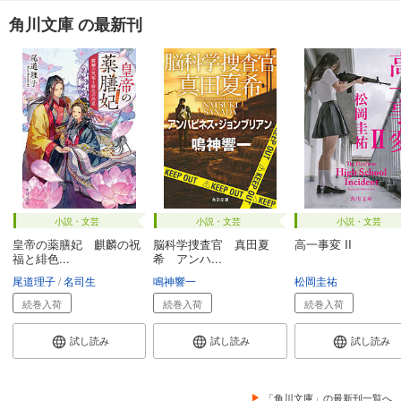
角川文庫 の最新刊
小説・文芸
小説・文芸
小説・文芸
皇帝の薬膳妃 麒麟の祝
脳科学捜査官 真田夏
高一事変 II
福と緋色...
希 アンハ...
尾道理子
名司生
鳴神響一
松岡圭祐
続巻入荷
続巻入荷
続巻入荷
試し読み
試し読み
試し読み
「角川文庫」の最新刊一覧へ