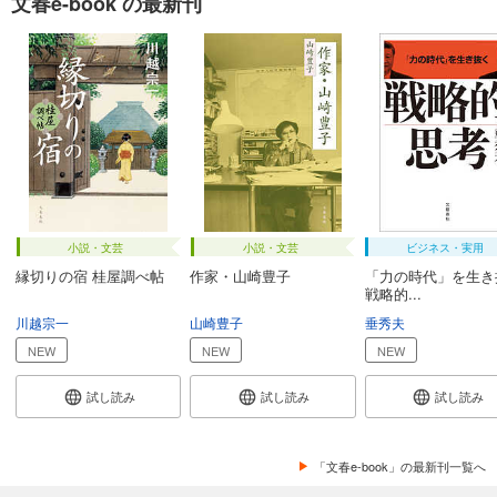
文春e-book の最新刊
小説・文芸
小説・文芸
ビジネス・実用
縁切りの宿 桂屋調べ帖
作家・山崎豊子
「力の時代」を生き
戦略的...
川越宗一
山崎豊子
垂秀夫
NEW
NEW
NEW
試し読み
試し読み
試し読み
「文春e-book」の最新刊一覧へ