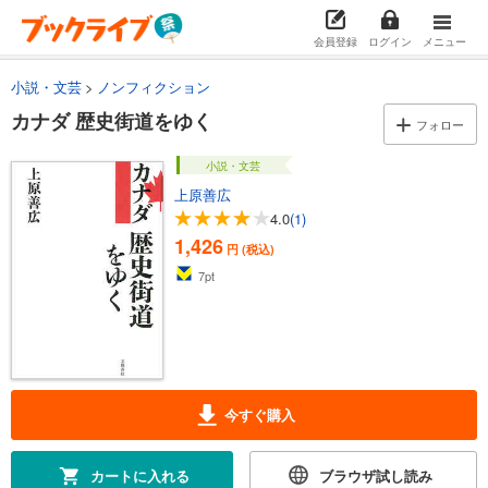
会員登録
ログイン
メニュー
小説・文芸
ノンフィクション
カナダ 歴史街道をゆく
フォロー
小説・文芸
上原善広
4.0
(1)
1,426
円 (税込)
7
pt
今すぐ購入
カートに入れる
ブラウザ試し読み