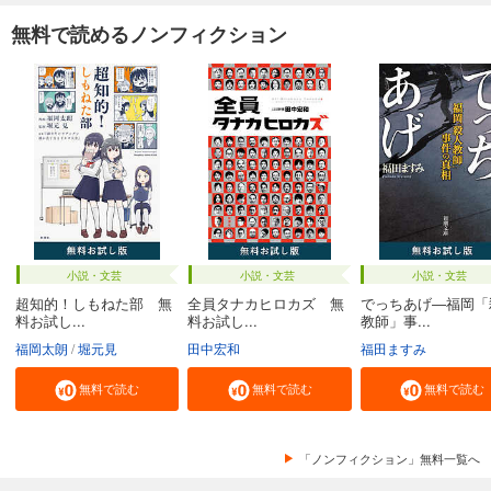
無料で読めるノンフィクション
小説・文芸
小説・文芸
小説・文芸
超知的！しもねた部 無
全員タナカヒロカズ 無
でっちあげ―福岡「
料お試し...
料お試し...
教師」事...
福岡太朗
堀元見
田中宏和
福田ますみ
無料で読む
無料で読む
無料で読む
「ノンフィクション」無料一覧へ