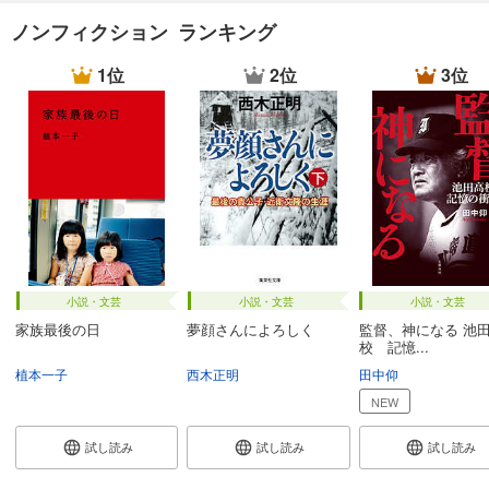
ノンフィクション ランキング
1位
2位
3位
小説・文芸
小説・文芸
小説・文芸
家族最後の日
夢顔さんによろしく
監督、神になる 池
校 記憶...
植本一子
西木正明
田中仰
NEW
試し読み
試し読み
試し読み