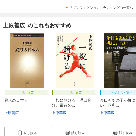
「ノンフィクション」ランキングの一覧へ
上原善広 のこれもおすすめ
小説・文芸
小説・文芸
ビジネス・実用
異形の日本人
一投に賭ける 溝口和
今日もあの子が机に
洋、最後の...
い 同和...
上原善広
上原善広
上原善広
試し読み
試し読み
試し読み