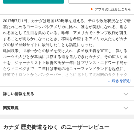
アプリ試し読みはこちら
2017年7月1日、カナダは建国150周年を迎える。テロや政治状況などで暗
雲たれこめるヨーロッパやアメリカに比べ、誰もが笑顔になれる、癒さ
れる国として注目を集めている。昨年、アメリカでトランプ政権が誕生
することが明らかになったとき、移民を希望するアメリカ人たちがカナ
ダの移民登録サイトに殺到したことも話題になった。
建国以来、世界中からの移民を受け入れ、多民族主義を宣言し、異なる
ルーツの人びとが幸福に共存する道を選んできたカナダ。その広大な国
土を、ジャーナリスト上原善広氏が一年目はプリンス・エドワード島か
らウィニペグまで、二年目は東端の地ニューファンドランドを起点に、
鉄道でトロントからバンクーバー、さらに北上して北極圏のタクトヤク
タックまで踏破した。カナダ全土に張り巡らされた「トランス・カナ
...続きを読む
ダ・トレイル」（TCT）という古い街道や廃線になった線路跡などのトレ
イルを自転車でめぐったり、建国の礎となった大陸横断鉄道に乗って西
詳しい情報を見る
海岸に到達し、先住民と共にユーコンで狩りをしたり、歴史をたどりつ
つ「今」のカナダを体感する気鋭のルポルタージュ。
閲覧環境
カナダ 歴史街道をゆく のユーザーレビュー