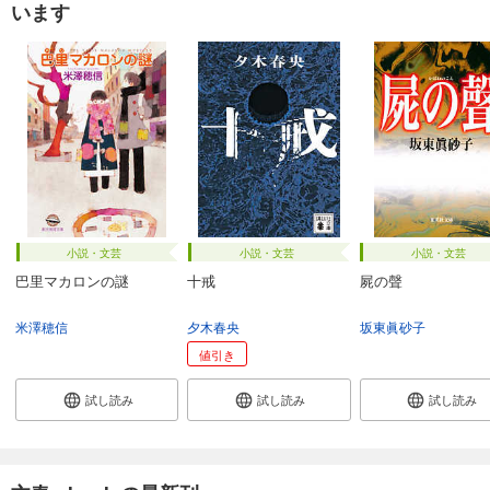
います
小説・文芸
小説・文芸
小説・文芸
巴里マカロンの謎
十戒
屍の聲
米澤穂信
夕木春央
坂東眞砂子
値引き
試し読み
試し読み
試し読み