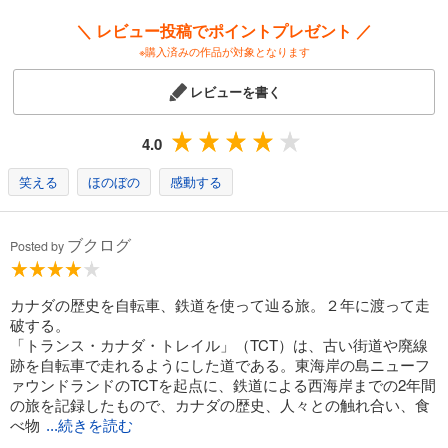
＼ レビュー投稿でポイントプレゼント ／
※購入済みの作品が対象となります
レビューを書く
4.0
笑える
ほのぼの
感動する
ブクログ
Posted by
カナダの歴史を自転車、鉄道を使って辿る旅。２年に渡って走
破する。
「トランス・カナダ・トレイル」（TCT）は、古い街道や廃線
跡を自転車で走れるようにした道である。東海岸の島ニューフ
ァウンドランドのTCTを起点に、鉄道による西海岸までの2年間
の旅を記録したもので、カナダの歴史、人々との触れ合い、食
べ物
...続きを読む