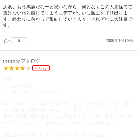
ああ、もう馬鹿だなーと思いながら、何となくこの人見捨てて
置けないわと感じてしまうエデアがついに魔王を呼び出しま
試し読み
す。終わりに向かって集結していく人々、それぞれに大注目で
あらすじを表示する
す。
【電子オリジナル】ちょー東ゥ京 ８ ～カンラン先生とクジ君たち～
715
2009年10月04日
0
円 (税込)
カート
試し読み
ブクログ
Posted by
あらすじを表示する
ネタバレ
【電子オリジナル】ちょー東ゥ京 ９ ～クジ君とカンラン先生の東ゥ京大決戦～
目次
715
円 (税込)
・ちょー英雄
カート
・番外・ぜんぶもとどおり
試し読み
魔王の暴走って、暴れながら走り回ったのかと思ったが、魔王
あらすじを表示する
から漏れ出る魔力が止められない状況ということだった。
魔力が周囲に悪影響を与えるのを阻止するため、魔王も力をセ
【電子オリジナル】ちょー東ゥ京10 ～クジ君とカンラン先生、そして旅の仲間～
ーブしようとしているのだが、止めることができない。
715
円 (税込)
カート
遂に正体を明かしたスマートがその
...続きを読む