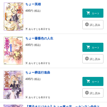
ちょー英雄
495
円 (税込)
カート
試し読み
あらすじを表示する
ちょー薔薇色の人生
495
円 (税込)
カート
試し読み
あらすじを表示する
ちょー葬送行進曲
495
円 (税込)
カート
試し読み
あらすじを表示する
【電子オリジナル】ちょー東ゥ京 ～カンラン先生とクジ君～