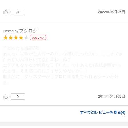
試し読み
2022年06月26日
0
あらすじを表示する
ブクログ
Posted by
ネタバレ
子どもたち編第7巻。
あんなに宝珠が主人公〜みたいな感じだったのに、ここまでき
たらだいぶ薄らいできたよね。ね？
エデアもなかなか純粋な子でした。でもあんな(表紙参照)だっ
たとは…ええ感じのおニイサンやないか…！
個人的に、クラスターがリブロに頭を撫でられるシーンが好
き。
2011年01月09日
0
すべてのレビューを見る(
4
)