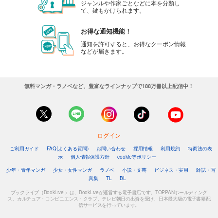
ジャンルや作家ごとなどに本を分類し
て、鍵もかけられます。
お得な通知機能！
通知を許可すると、お得なクーポン情報
などが届きます。
無料マンガ・ラノベなど、豊富なラインナップで188万冊以上配信中！
ログイン
ご利用ガイド
FAQ(よくある質問)
お問い合わせ
採用情報
利用規約
特商法の表
示
個人情報保護方針
cookie等ポリシー
少年・青年マンガ
少女・女性マンガ
ラノベ
小説・文芸
ビジネス・実用
雑誌・写
真集
TL
BL
ブックライブ（BookLive!）は、BookLiveが運営する電子書店です。TOPPANホールディング
ス、カルチュア・コンビニエンス・クラブ、テレビ朝日の出資を受け、日本最大級の電子書籍配
信サービスを行っています。