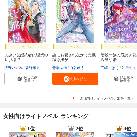
ラノベ
ラノベ
ラノベ
大嫌いな婚約者は理想の
誰にも愛されなかった醜
暗殺一族の厄憑き花
旦那様で...
穢令嬢が...
冷酷な婚...
沢野いずみ
春野薫久
青季ふゆ
白谷ゆう
三崎こはく
沖田ちゃ
試し読み
試し読み
無料で読む
増量中
増量中
「女性向けライトノベル」無料一覧へ
女性向けライトノベル ランキング
1位
2位
3位