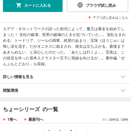
カートに入れる
ブラウザ試し読み
試し読み
あらすじを表示する
アプリ試し読みはこちら
ちょー火祭り
エデア・タロットワークの誤った術式によって、魔王は暴走を始めてし
495
円 (税込)
カート
まった！ 支柱の破壊、世界の破滅のときが近づいていた…。混乱をきわ
める、トードリア、ジールの両軍。絶望のあまり、宝珠（ほうじゅ）は
悔し涙を流す。だがオニキスに励まされ、彼女は立ち上がる。最後まで
試し読み
あきらめない、と決心したのだった。「あたしは行くよ」。宝珠は、こ
あらすじを表示する
の状況を作った張本人クラスター王子に視線を向けるが…。番外編「ぜ
ちょー魔王（上）
んぶもとどおり」も収録。
495
円 (税込)
カート
詳しい情報を見る
試し読み
閲覧環境
あらすじを表示する
ちょー魔王（下）
ちょーシリーズ の一覧
495
円 (税込)
カート
1巻へ
最新刊へ
11～20件目
/
29件
試し読み