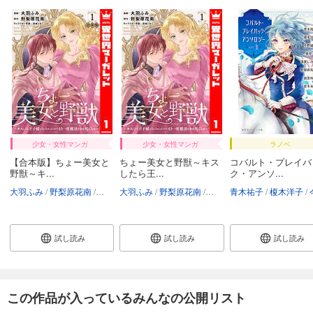
少女・女性マンガ
少女・女性マンガ
ラノベ
【合本版】ちょー美女と
ちょー美女と野獣～キス
コバルト・プレイバ
野獣～キ...
したら王...
ク・アンソ...
大羽ふみ
野梨原花南
宮城とおこ
大羽ふみ
野梨原花南
宮城とおこ
青木祐子
榎木洋子
今
試し読み
試し読み
試し読み
この作品が入っているみんなの公開リスト