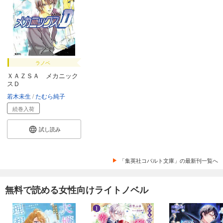
ラノベ
ＸＡＺＳＡ メカニック
スＤ
若木未生
たむら純子
続巻入荷
試し読み
「集英社コバルト文庫」の最新刊一覧へ
無料で読める女性向けライトノベル