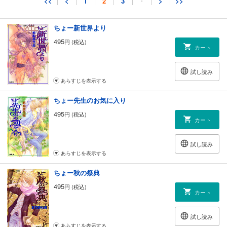
<<
<
1
2
3
・
>
>>
あらすじを表示する
ちょー新世界より
495
円 (税込)
カート
試し読み
あらすじを表示する
ちょー先生のお気に入り
495
円 (税込)
カート
試し読み
あらすじを表示する
ちょー秋の祭典
495
円 (税込)
カート
試し読み
あらすじを表示する