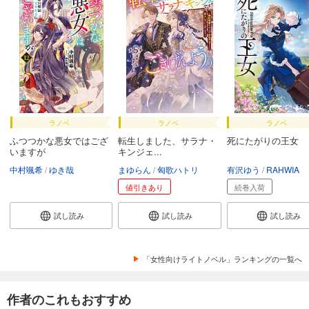
ラノベ
ラノベ
ラノベ
ふつつかな悪女ではござ
転生しました、サラナ・
死にたがりの王女
いますが
キンジェ...
中村颯希
ゆき哉
まゆらん
匈歌ハトリ
有沢ゆう
RAHWIA
値引きあり
続巻入荷
試し読み
試し読み
試し読み
「女性向けライトノベル」ランキングの一覧へ
作者のこれもおすすめ