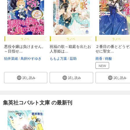
ラノベ
ラノベ
ラノベ
悪役令嬢は負けません。
祝福の歌～箱庭を出たお
２番目の番とどうぞ
～目指せ...
人形姫は...
せに聖女...
狛井菜緒
鳥飼やすゆき
ももよ万葉
茲助
雨香
柊酸
NEW
試し読み
試し読み
試し読み
集英社コバルト文庫 の最新刊