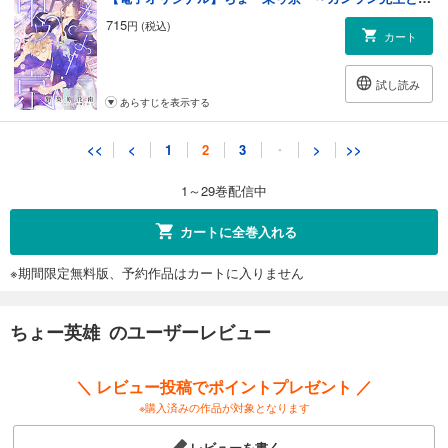
715
円 (税込)
カート
試し読み
あらすじを表示する
【電子オリジナル】ちょー東ゥ京２ ～カンラン先生とクジ君のちょっとした喧嘩～
<<
<
1
2
3
・
>
>>
715
円 (税込)
カート
1～29巻配信中
試し読み
カートに全巻入れる
あらすじを表示する
※期間限定無料版、予約作品はカートに入りません
【電子オリジナル】ちょー東ゥ京３ ～月の光ワルツ～
715
円 (税込)
カート
ちょー英雄 のユーザーレビュー
試し読み
＼ レビュー投稿でポイントプレゼント ／
あらすじを表示する
※購入済みの作品が対象となります
【電子オリジナル】ちょー東ゥ京４ ～カンラン先生とクジ君のクリスマス～
レビューを書く