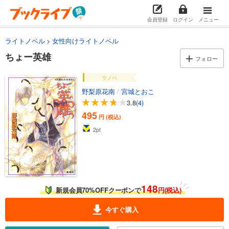
試し読み
会員登録
ログイン
メニュー
あらすじを表示する
ライトノベル
女性向けライトノベル
ちょー恋とはどんなものかしら
ちょー英雄
フォロー
495
円 (税込)
カート
ラノベ
野梨原花南
/
宮城とおこ
試し読み
あらすじを表示する
3.8
(4)
495
円 (税込)
ちょーテンペスト
2
pt
495
円 (税込)
カート
試し読み
あらすじを表示する
148
新規会員70%OFFクーポンで
円(税込)
ちょー海賊
495
円 (税込)
今すぐ購入
カート