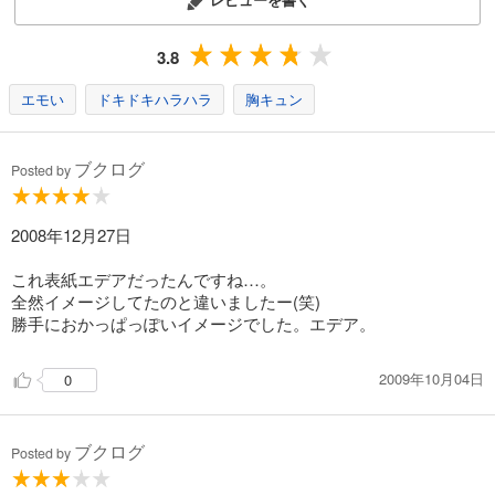
715
円 (税込)
カート
3.8
試し読み
あらすじを表示する
エモい
ドキドキハラハラ
胸キュン
【電子オリジナル】ちょー東ゥ京５ ～カンラン先生とクジ君の約束の指輪～
715
ブクログ
円 (税込)
Posted by
カート
試し読み
2008年12月27日
あらすじを表示する
これ表紙エデアだったんですね…。
【電子オリジナル】ちょー東ゥ京６ ～クジ君とカンラン先生の海の童話～
全然イメージしてたのと違いましたー(笑)
勝手におかっぱっぽいイメージでした。エデア。
715
円 (税込)
カート
2009年10月04日
0
試し読み
あらすじを表示する
ブクログ
【電子オリジナル】ちょー東ゥ京７ ～クジ君とカンラン先生の歓喜の歌～
Posted by
715
円 (税込)
カート