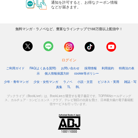
通知を許可すると、お得なクーポン情報
などが届きます。
無料マンガ・ラノベなど、豊富なラインナップで188万冊以上配信中！
ログイン
ご利用ガイド
FAQ(よくある質問)
お問い合わせ
採用情報
利用規約
特商法の表
示
個人情報保護方針
cookie等ポリシー
少年・青年マンガ
少女・女性マンガ
ラノベ
小説・文芸
ビジネス・実用
雑誌・写
真集
TL
BL
ブックライブ（BookLive!）は、BookLiveが運営する電子書店です。TOPPANホールディング
ス、カルチュア・コンビニエンス・クラブ、テレビ朝日の出資を受け、日本最大級の電子書籍配
信サービスを行っています。