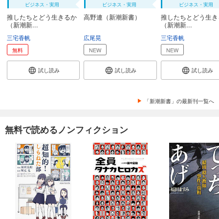
ビジネス・実用
ビジネス・実用
ビジネス・実用
推したちとどう生きるか
高野連（新潮新書）
推したちとどう生き
（新潮新...
（新潮新...
三宅香帆
広尾晃
三宅香帆
無料
NEW
NEW
試し読み
試し読み
試し読み
「新潮新書」の最新刊一覧へ
無料で読めるノンフィクション