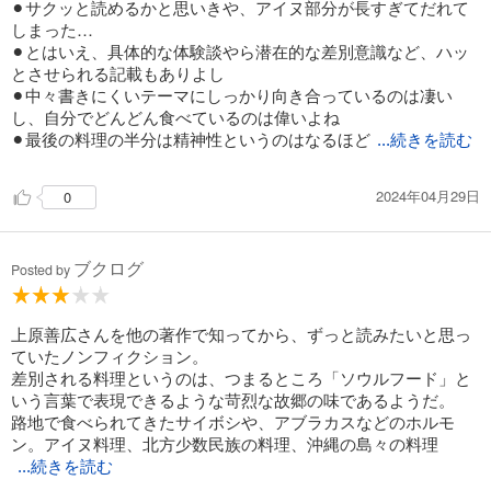
⚫︎サクッと読めるかと思いきや、アイヌ部分が長すぎてだれて
しまった…
⚫︎とはいえ、具体的な体験談やら潜在的な差別意識など、ハッ
とさせられる記載もありよし
⚫︎中々書きにくいテーマにしっかり向き合っているのは凄い
し、自分でどんどん食べているのは偉いよね
⚫︎最後の料理の半分は精神性というのはなるほど
...続きを読む
2024年04月29日
0
ブクログ
Posted by
上原善広さんを他の著作で知ってから、ずっと読みたいと思っ
ていたノンフィクション。
差別される料理というのは、つまるところ「ソウルフード」と
いう言葉で表現できるような苛烈な故郷の味であるようだ。
路地で食べられてきたサイボシや、アブラカスなどのホルモ
ン。アイヌ料理、北方少数民族の料理、沖縄の島々の料理
...続きを読む