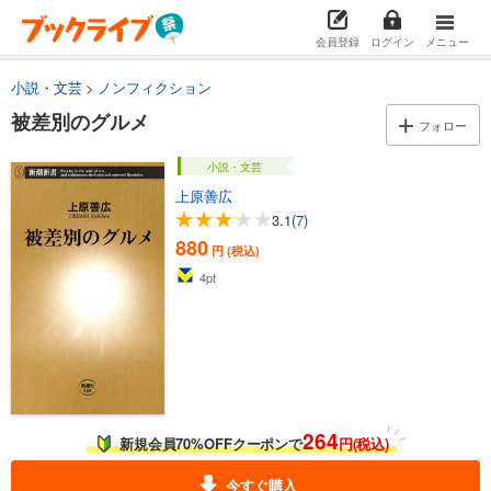
会員登録
ログイン
メニュー
小説・文芸
ノンフィクション
被差別のグルメ
フォロー
小説・文芸
上原善広
3.1
(7)
880
円 (税込)
4
pt
264
新規会員70%OFFクーポンで
円(税込)
今すぐ購入