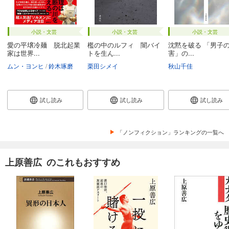
小説・文芸
小説・文芸
小説・文芸
愛の平壌冷麺 脱北起業
檻の中のルフィ 闇バイ
沈黙を破る 「男子
家は世界...
トを生ん...
害」の...
ムン・ヨンヒ
鈴木琢磨
栗田シメイ
秋山千佳
試し読み
試し読み
試し読み
「ノンフィクション」ランキングの一覧へ
上原善広 のこれもおすすめ