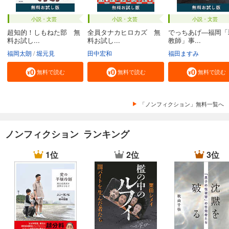
小説・文芸
小説・文芸
小説・文芸
超知的！しもねた部 無
全員タナカヒロカズ 無
でっちあげ―福岡「
料お試し...
料お試し...
教師」事...
福岡太朗
堀元見
田中宏和
福田ますみ
無料で読む
無料で読む
無料で読む
「ノンフィクション」無料一覧へ
ノンフィクション ランキング
1位
2位
3位