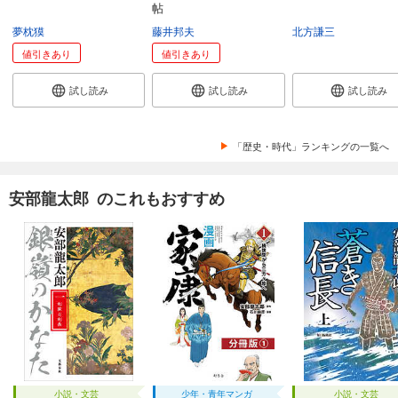
帖
夢枕獏
藤井邦夫
北方謙三
値引きあり
値引きあり
試し読み
試し読み
試し読み
「歴史・時代」ランキングの一覧へ
安部龍太郎 のこれもおすすめ
小説・文芸
少年・青年マンガ
小説・文芸