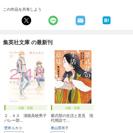
この作品を共有しよう
集英社文庫 の最新刊
小説・文芸
小説・文芸
２．４３ 清陰高校男子
紫式部の生活と意見 現
バレー部...
代用語で...
壁井ユカコ
奥山景布子