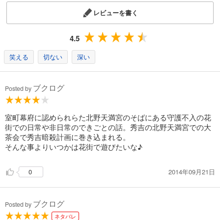
レビューを書く
4.5
笑える
切ない
深い
ブクログ
Posted by
室町幕府に認められらた北野天満宮のそばにある守護不入の花
街での日常や非日常のできごとの話。秀吉の北野天満宮での大
茶会で秀吉暗殺計画に巻き込まれる。
そんな事よりいつかは花街で遊びたいな♪
2014年09月21日
0
ブクログ
Posted by
ネタバレ