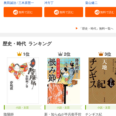
奥田誠治
三木原慧一
冲方丁
畠山健二
無料で読む
無料で読む
無料で読む
「歴史・時代」無料一覧へ
歴史・時代 ランキング
1位
2位
3位
小説・文芸
小説・文芸
小説・文芸
陰陽師
新・知らぬが半兵衛手控
チンギス紀