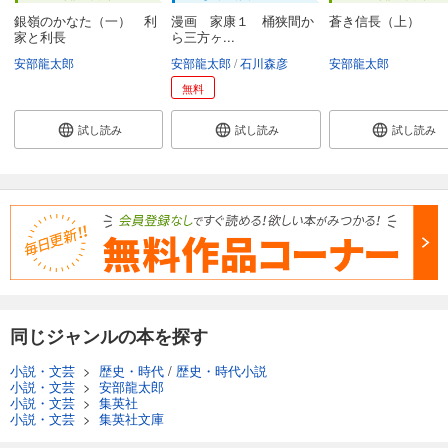
銀嶺のかなた（一） 利
漫画 家康１ 桶狭間か
蒼き信長（上）
家と利長
ら三方ヶ...
安部龍太郎
安部龍太郎
石川森彦
安部龍太郎
無料
試し読み
試し読み
試し読み
同じジャンルの本を探す
小説・文芸
>
歴史・時代
/
歴史・時代小説
小説・文芸
>
安部龍太郎
小説・文芸
>
集英社
小説・文芸
>
集英社文庫