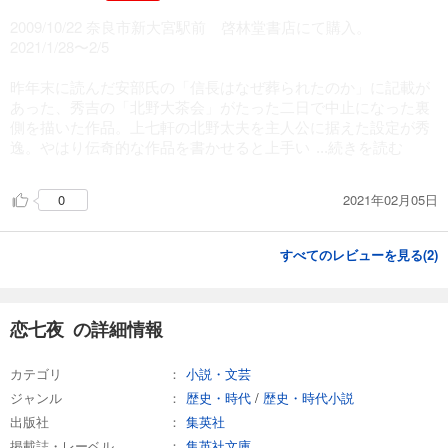
2009/10/22 奈良市新大宮駅前 啓林堂書店にて購入。
2021/1/28〜2/5
昨年末に読んだ安部氏の「信長はなぜ葬られたのか」に記載が
あった、秀吉の「北野大茶会」がたった二日で中止になった裏
側を描いた作品。上七軒の北野太夫を主人公に据えた設定が秀
逸。やはり伝奇的な作品を書かせると上手い
...続きを読む
2021年02月05日
0
すべてのレビューを見る(
2
)
恋七夜 の詳細情報
カテゴリ
小説・文芸
ジャンル
歴史・時代
/
歴史・時代小説
出版社
集英社
掲載誌・レーベル
集英社文庫