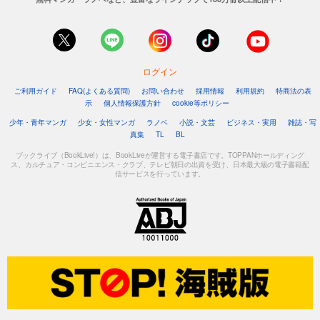
ログイン
ご利用ガイド
FAQ(よくある質問)
お問い合わせ
採用情報
利用規約
特商法の表
示
個人情報保護方針
cookie等ポリシー
少年・青年マンガ
少女・女性マンガ
ラノベ
小説・文芸
ビジネス・実用
雑誌・写
真集
TL
BL
ブックライブ（BookLive!）は、BookLiveが運営する電子書店です。TOPPANホールディング
ス、カルチュア・コンビニエンス・クラブ、テレビ朝日の出資を受け、日本最大級の電子書籍配
信サービスを行っています。