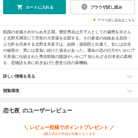
カートに入れる
ブラウザ試し読み
アプリ試し読みはこちら
戦国の余燼さめやらぬ天正期。豊臣秀吉は天下人としての威勢を示さん
と北野天満宮にて空前の大茶湯を企図する。その参道の由緒ある花街・
上七軒を代表する北野太夫富子は、結師・源四郎と出逢う。女には出生
の秘密が、男には背負い続けた過去があった。運命の恋の行方やいかに!?
大茶湯に仕組まれた秀吉暗殺の陰謀やいかに!? 知られざる日本史の真相
を、恋物語を糸に紡ぎあげた歴史小説の新機軸。
詳しい情報を見る
閲覧環境
恋七夜 のユーザーレビュー
＼ レビュー投稿でポイントプレゼント ／
※購入済みの作品が対象となります