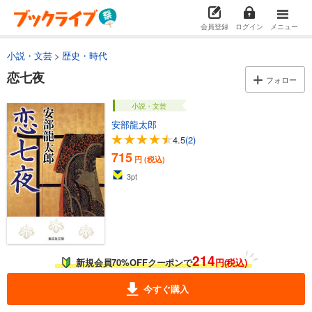
会員登録
ログイン
メニュー
小説・文芸
歴史・時代
恋七夜
フォロー
小説・文芸
安部龍太郎
4.5
(2)
715
円 (税込)
3
pt
214
新規会員70%OFFクーポンで
円(税込)
今すぐ購入