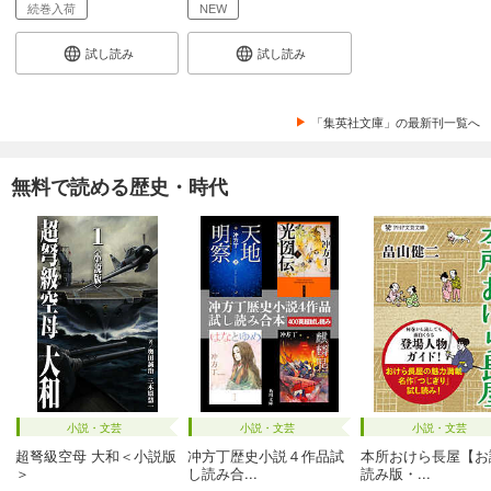
続巻入荷
NEW
試し読み
試し読み
「集英社文庫」の最新刊一覧へ
無料で読める歴史・時代
小説・文芸
小説・文芸
小説・文芸
超弩級空母 大和＜小説版
冲方丁歴史小説４作品試
本所おけら長屋【お
＞
し読み合...
読み版・...