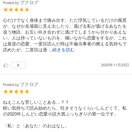
ブクログ
Posted by
心だけでなく身体まで痛み出す。ただ浮気しているだけの風景
が、なぜか名場面に見え出したり。逃げる私が逃げるあなたを
追う物語。お互い向き合わずに逃げてしまうから分かりあえな
い。人は持っていないものを、補いながら恋愛をするが、これ
は真逆の恋愛。一度目読んだ時は不倫当事者の燃える気持ちで
読めたが、二度目は過
...続きを読む
2025年11月23日
0
ブクログ
Posted by
ねえこんな苦しいことある…？？
軽い気持ちで読み始めたら、吐きそうなくらいしんどくて、私
の2023年しんどい恋愛小説大賞ぶっちぎりの第一位です。
〈私〉と〈あなた〉のおはなし。