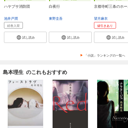
ハヤブサ消防団
白夜行
京都寺町三条のホー
池井戸潤
東野圭吾
望月麻衣
続巻入荷
値引きあり
試し読み
試し読み
試し読み
「小説」ランキングの一覧へ
島本理生 のこれもおすすめ