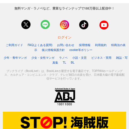
無料マンガ・ラノベなど、豊富なラインナップで188万冊以上配信中！
ログイン
ご利用ガイド
FAQ(よくある質問)
お問い合わせ
採用情報
利用規約
特商法の表
示
個人情報保護方針
cookie等ポリシー
少年・青年マンガ
少女・女性マンガ
ラノベ
小説・文芸
ビジネス・実用
雑誌・写
真集
TL
BL
ブックライブ（BookLive!）は、BookLiveが運営する電子書店です。TOPPANホールディング
ス、カルチュア・コンビニエンス・クラブ、テレビ朝日の出資を受け、日本最大級の電子書籍配
信サービスを行っています。