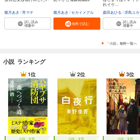
れイケ...
朧月あき
宵マチ
朧月あき
セカイメグル
森田あひる
冴島ユカ
試し読み
試し読み
無料で読む
増量中
増量中
「小説」無料一覧へ
小説 ランキング
1位
2位
3位
小説・文芸
小説・文芸
小説・文芸