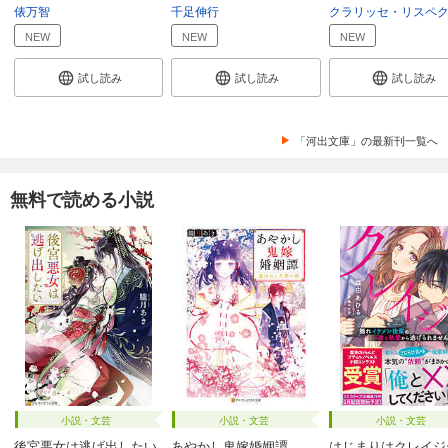
俵万智
千足伸行
NEW
NEW
NEW
試し読み
試し読み
試し読み
「河出文庫」の最新刊一覧へ
無料で読める小説
小説・文芸
小説・文芸
小説・文芸
後宮悪女は逃げ出したい
あやかし鬼嫁婚姻譚
はじまりはクレイジ