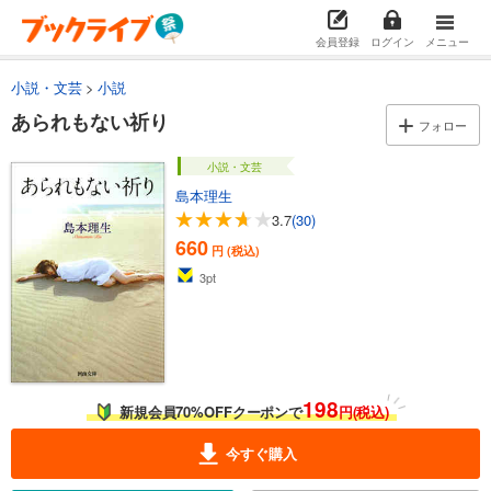
会員登録
ログイン
メニュー
小説・文芸
小説
あられもない祈り
フォロー
小説・文芸
島本理生
3.7
(30)
660
円 (税込)
3
pt
198
新規会員70%OFFクーポンで
円(税込)
今すぐ購入