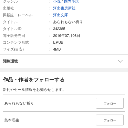
ジャンル
小説
/
国内小説
出版社
河出書房新社
掲載誌・レーベル
河出文庫
タイトル
あられもない祈り
タイトルID
342385
電子版発売日
2016年07月08日
コンテンツ形式
EPUB
サイズ(目安)
4MB
閲覧環境
作品・作者をフォローする
新刊やセール情報をお知らせします。
あられもない祈り
フォロー
島本理生
フォロー