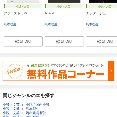
小説・文芸
小説・文芸
小説・文芸
ファーストラヴ
Ｒｅｄ
ナラタージュ
島本理生
島本理生
島本理生
試し読み
試し読み
試し読み
同じジャンルの本を探す
小説・文芸
>
小説
/
国内小説
小説・文芸
>
島本理生
小説・文芸
>
河出書房新社
小説・文芸
>
河出文庫