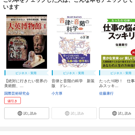
います
ビジネス・実用
ビジネス・実用
ビジネス・実用
【絶対に行きたい世界の
音律と音階の科学 新装
たった10秒！ 仕
美術館、...
版 ドレ...
みスッキ...
国際芸術研究会
小方厚
佐藤康行
値引き
試し読み
試し読み
試し読み