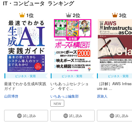
IT・コンピュータ ランキング
1位
2位
3位
ビジネス・実用
ビジネス・実用
ビジネス・実用
最速でわかる生成AI実践
いちあっぷセレクショ
［詳解］AWS Infrast
ガイド
ン 今すぐ...
ure as ...
山田博啓
いちあっぷ編集部
原旅人
NEW
試し読み
試し読み
試し読み