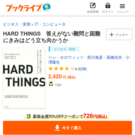
会員登録
ログイン
メニュー
ビジネス・実用
IT・コンピュータ
HARD THINGS 答えがない難問と困難
フォロー
にきみはどう立ち向かうか
ビジネス・実用
ベン・ホロウィッツ
/
滑川海彦
/
高橋信夫
/
小
澤隆生
4.2
(38)
2,420
円 (税込)
12
pt
726
新規会員70%OFFクーポンで
円(税込)
今すぐ購入