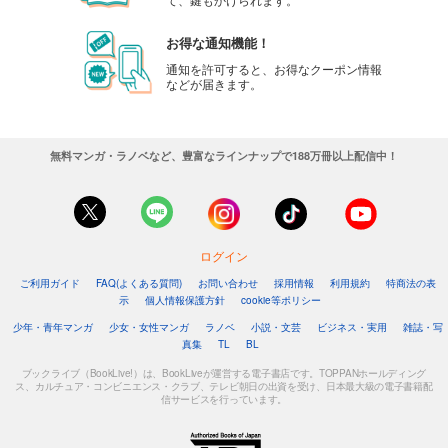
お得な通知機能！
通知を許可すると、お得なクーポン情報
などが届きます。
無料マンガ・ラノベなど、豊富なラインナップで188万冊以上配信中！
ログイン
ご利用ガイド
FAQ(よくある質問)
お問い合わせ
採用情報
利用規約
特商法の表
示
個人情報保護方針
cookie等ポリシー
少年・青年マンガ
少女・女性マンガ
ラノベ
小説・文芸
ビジネス・実用
雑誌・写
真集
TL
BL
ブックライブ（BookLive!）は、BookLiveが運営する電子書店です。TOPPANホールディング
ス、カルチュア・コンビニエンス・クラブ、テレビ朝日の出資を受け、日本最大級の電子書籍配
信サービスを行っています。