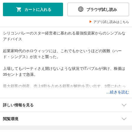
カートに入れる
ブラウザ試し読み
アプリ試し読みはこちら
シリコンバレーのスター経営者に慕われる最強投資家からのシンプルな
アドバイス
起業家時代のホロウィッツには、これでもかというほどの困難（ハー
ド・シングス）が次々と襲った。
上場してもパーティさえ開けないような状況でITバブルが弾け、株価は
35セントまで急落。
最大顧客の倒産、売上9割を占める顧客が解約を言い出す、3度にわたっ
て社員レイオフに踏み切らざるを得ない状況に――。
...続きを読む
しかし最終的には、困難を切り抜け続けて、1700億円超で会社を売却す
詳しい情報を見る
るという大成功を収めた。
閲覧環境
壮絶すぎる実体験を通して、ベン・ホロウィッツが得た教訓とは何なの
か？