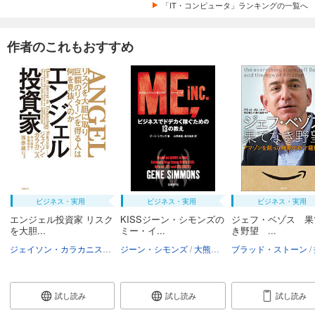
「IT・コンピュータ」ランキングの一覧へ
作者のこれもおすすめ
ビジネス・実用
ビジネス・実用
ビジネス・実用
エンジェル投資家 リスク
KISSジーン・シモンズの
ジェフ・ベゾス 果
を大胆...
ミー・イ...
き野望 ...
ジェイソン・カラカニス
滑川海彦
ジーン・シモンズ
高橋信夫
孫泰蔵
大熊希美
ブラッド・ストーン
滑川海彦
試し読み
試し読み
試し読み