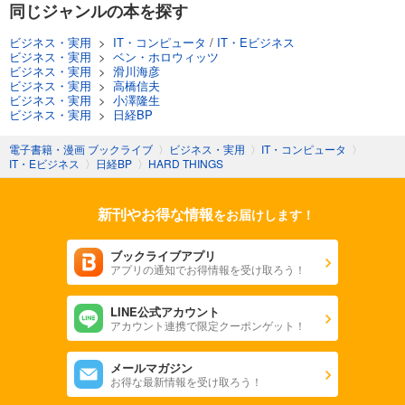
同じジャンルの本を探す
ビジネス・実用
>
IT・コンピュータ
/
IT・Eビジネス
ビジネス・実用
>
ベン・ホロウィッツ
ビジネス・実用
>
滑川海彦
ビジネス・実用
>
高橋信夫
ビジネス・実用
>
小澤隆生
ビジネス・実用
>
日経BP
電子書籍・漫画 ブックライブ
〉
ビジネス・実用
〉
IT・コンピュータ
〉
IT・Eビジネス
〉
日経BP
〉
HARD THINGS
新刊やお得な情報
をお届けします！
ブックライブアプリ
アプリの通知でお得情報を受け取ろう！
LINE公式アカウント
アカウント連携で限定クーポンゲット！
メールマガジン
お得な最新情報を受け取ろう！