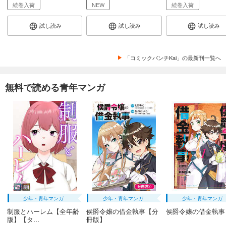
続巻入荷
NEW
続巻入荷
試し読み
試し読み
試し読み
「コミックバンチKai」の最新刊一覧へ
無料で読める青年マンガ
少年・青年マンガ
少年・青年マンガ
少年・青年マンガ
制服とハーレム【全年齢
侯爵令嬢の借金執事【分
侯爵令嬢の借金執事
版】【タ...
冊版】