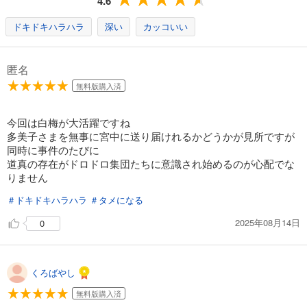
4.6
カート
ドキドキハラハラ
深い
カッコいい
試し読み
あらすじを表示する
匿名
応天の門 17巻
無料版購入済
704
円 (税込)
カート
今回は白梅が大活躍ですね
多美子さまを無事に宮中に送り届けれるかどうかが見所ですが
試し読み
同時に事件のたびに
あらすじを表示する
道真の存在がドロドロ集団たちに意識され始めるのが心配でな
りません
応天の門 18巻
748
円 (税込)
＃ドキドキハラハラ
＃タメになる
カート
2025年08月14日
0
試し読み
あらすじを表示する
くろばやし
応天の門 19巻【電子特典付き】
792
円 (税込)
無料版購入済
カート