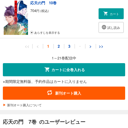
応天の門 10巻
704
円 (税込)
カート
試し読み
あらすじを表示する
応天の門 11巻
<<
<
1
2
3
・
>
>>
704
円 (税込)
カート
1～21巻配信中
試し読み
カートに全巻入れる
あらすじを表示する
※期間限定無料版、予約作品はカートに入りません
応天の門 12巻
704
円 (税込)
新刊オート購入
カート
新刊オート購入について
試し読み
あらすじを表示する
応天の門 7巻 のユーザーレビュー
応天の門 13巻