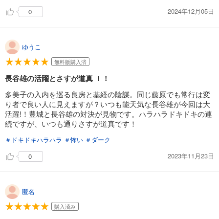
2024年12月05日
0
ゆうこ
無料版購入済
長谷雄の活躍とさすが道真 ！！
多美子の入内を巡る良房と基経の陰謀。同じ藤原でも常行は変
り者で良い人に見えますが？いつも能天気な長谷雄が今回は大
活躍!！豊城と長谷雄の対決が見物です。ハラハラドキドキの連
続ですが、いつも通りさすが道真です！
＃ドキドキハラハラ
＃怖い
＃ダーク
2023年11月23日
0
匿名
購入済み