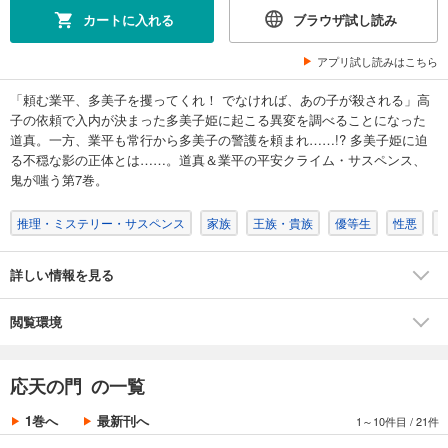
カートに入れる
ブラウザ試し読み
アプリ試し読みはこちら
「頼む業平、多美子を攫ってくれ！ でなければ、あの子が殺される」高
子の依頼で入内が決まった多美子姫に起こる異変を調べることになった
道真。一方、業平も常行から多美子の警護を頼まれ……!? 多美子姫に迫
る不穏な影の正体とは……。道真＆業平の平安クライム・サスペンス、
鬼が嗤う第7巻。
推理・ミステリー・サスペンス
家族
王族・貴族
優等生
性悪
詳しい情報を見る
閲覧環境
応天の門 の一覧
1巻へ
最新刊へ
1～10件目
/
21件