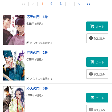
<<
<
1
2
3
・
>
>>
応天の門 1巻
638
円 (税込)
カート
試し読み
あらすじを表示する
応天の門 2巻
638
円 (税込)
カート
試し読み
あらすじを表示する
応天の門 3巻
638
円 (税込)
カート
試し読み