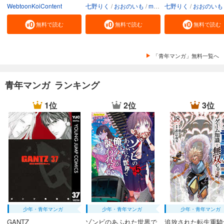
WebtoonKoiContent
七野りく
おおのいも
mmu
七野りく
おおのいも
無料で読む
無料で読む
無料で読む
「青年マンガ」無料一覧へ
青年マンガ ランキング
1位
2位
3位
少年・青年マンガ
少年・青年マンガ
少年・青年マンガ
GANTZ
ゾンビのあふれた世界で
追放された転生重騎