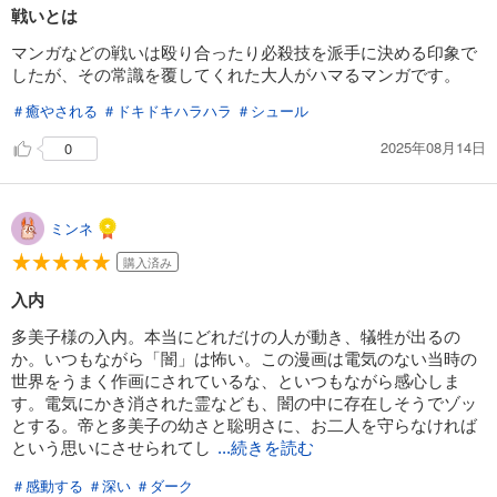
戦いとは
試し読み
マンガなどの戦いは殴り合ったり必殺技を派手に決める印象で
あらすじを表示する
したが、その常識を覆してくれた大人がハマるマンガです。
応天の門 20巻
＃癒やされる
＃ドキドキハラハラ
＃シュール
792
円 (税込)
2025年08月14日
0
カート
試し読み
あらすじを表示する
ミンネ
購入済み
応天の門 21巻
792
円 (税込)
入内
カート
多美子様の入内。本当にどれだけの人が動き、犠牲が出るの
か。いつもながら「闇」は怖い。この漫画は電気のない当時の
試し読み
世界をうまく作画にされているな、といつもながら感心しま
あらすじを表示する
す。電気にかき消された霊なども、闇の中に存在しそうでゾッ
とする。帝と多美子の幼さと聡明さに、お二人を守らなければ
という思いにさせられてし
...続きを読む
＃感動する
＃深い
＃ダーク