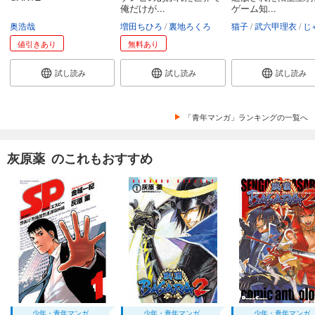
俺だけが...
ゲーム知...
奥浩哉
増田ちひろ
裏地ろくろ
猫子
武六甲理衣
じゃい
値引きあり
無料あり
試し読み
試し読み
試し読み
「青年マンガ」ランキングの一覧へ
灰原薬 のこれもおすすめ
少年・青年マンガ
少年・青年マンガ
少年・青年マンガ