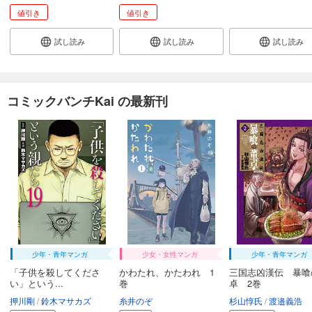
値引き
値引き
試し読み
試し読み
試し読み
コミックバンチKai の最新刊
少年・青年マンガ
少女・女性マンガ
少年・青年マンガ
「子供を殺してくださ
かわたれ、かたわれ 1
三国志凶漢伝 暴喰
い」という...
巻
卓 2巻
押川剛
鈴木マサカズ
糸井のぞ
杉山惇氏
渡邉義浩