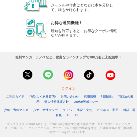
ジャンルや作家ごとなどに本を分類し
て、鍵もかけられます。
お得な通知機能！
通知を許可すると、お得なクーポン情報
などが届きます。
無料マンガ・ラノベなど、豊富なラインナップで188万冊以上配信中！
ログイン
ご利用ガイド
FAQ(よくある質問)
お問い合わせ
採用情報
利用規約
特商法の表
示
個人情報保護方針
cookie等ポリシー
少年・青年マンガ
少女・女性マンガ
ラノベ
小説・文芸
ビジネス・実用
雑誌・写
真集
TL
BL
ブックライブ（BookLive!）は、BookLiveが運営する電子書店です。TOPPANホールディング
ス、カルチュア・コンビニエンス・クラブ、テレビ朝日の出資を受け、日本最大級の電子書籍配
信サービスを行っています。