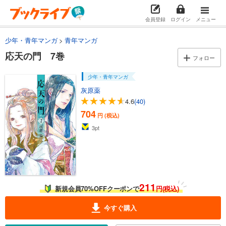
会員登録
ログイン
メニュー
少年・青年マンガ
青年マンガ
応天の門 7巻
フォロー
少年・青年マンガ
灰原薬
4.6
(40)
704
円 (税込)
3
pt
211
新規会員70%OFFクーポンで
円(税込)
今すぐ購入