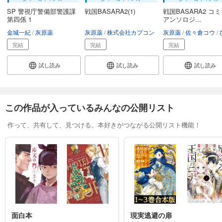
SP 警視庁警備部警護課
戦国BASARA2(1)
戦国BASARA2 コ
第四係 1
アンソロジ...
金城一紀
灰原薬
灰原薬
株式会社カプコン
灰原薬
佐々倉コウ
ひ
完結
完結
完結
試し読み
試し読み
試し読み
この作品が入っているみんなの公開リスト
作って、共有して、見つける。本好きがつながる公開リスト機能！
面白本
現実逃避の扉