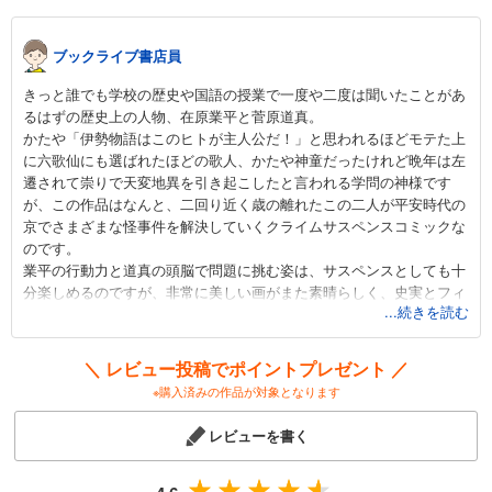
704
円 (税込)
カート
ブックライブ書店員
試し読み
きっと誰でも学校の歴史や国語の授業で一度や二度は聞いたことがあ
あらすじを表示する
るはずの歴史上の人物、在原業平と菅原道真。
かたや「伊勢物語はこのヒトが主人公だ！」と思われるほどモテた上
応天の門 14巻
に六歌仙にも選ばれたほどの歌人、かたや神童だったけれど晩年は左
704
円 (税込)
遷されて崇りで天変地異を引き起こしたと言われる学問の神様です
カート
が、この作品はなんと、二回り近く歳の離れたこの二人が平安時代の
京でさまざまな怪事件を解決していくクライムサスペンスコミックな
試し読み
のです。
あらすじを表示する
業平の行動力と道真の頭脳で問題に挑む姿は、サスペンスとしても十
分楽しめるのですが、非常に美しい画がまた素晴らしく、史実とフィ
応天の門 15巻
...続きを読む
クションの絶妙な混ざり具合も先が気になる気持ちを盛り上げてくれ
704
ます。歴史好きの方にもそうでない方にもオススメです。
円 (税込)
カート
＼ レビュー投稿でポイントプレゼント ／
※購入済みの作品が対象となります
試し読み
あらすじを表示する
レビューを書く
応天の門 16巻
704
円 (税込)