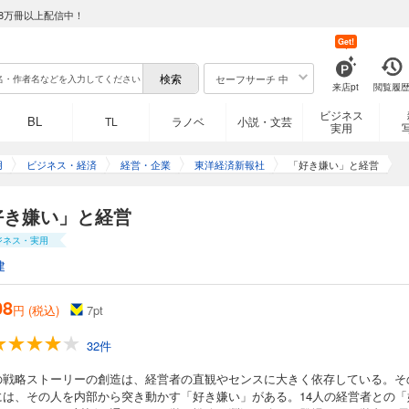
8万冊以上配信中！
Get!
セーフサーチ 中
来店pt
閲覧履
ビジネス
BL
TL
ラノベ
小説・文芸
実用
用
ビジネス・経済
経営・企業
東洋経済新報社
「好き嫌い」と経営
好き嫌い」と経営
ジネス・実用
建
08
円 (税込)
7
pt
32件
の戦略ストーリーの創造は、経営者の直観やセンスに大きく依存している。そ
には、その人を内部から突き動かす「好き嫌い」がある。14人の経営者との「