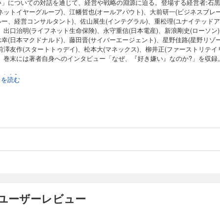
い」についての対話を通じて、経営や戦略の淵源に迫る。登場する経営者:石
ネットイヤーグループ)、江幡哲也(オールアバウト)、大前研一(ビジネスブレ
ルー、経営コンサルタント)、佐山展生(インテグラル)、重松理(ユナイテッド
、出口治明(ライフネット生命保険)、永守重信(日本電産)、新浪剛史(ローソン
幸(日本マクドナルド)、藤田晋(サイバーエージェント)、星野佳路(星野リゾ
前澤友作(スタートトゥデイ)、松本大(マネックス)、柳井正(ファーストリテイ
)。巻末には著者自身へのインタビュー「なぜ、『好き嫌い』なのか?」を収録
な内容】
続きを読む
永守重信 「何でも一番」が好き
柳井正 「デカい商売」が好き
原田泳幸 「雷と大雨とクライシス」が好き
新浪剛史 「嫌いなやつに嫌われる」のが好き
佐山展生 「偉そうにする」のが嫌い
松本大 「小トルク・高回転」が好き
藤田晋 「今に見てろよ!」が好き
重松理 「一番好きなことを最初にやる」のが好き
出口治明 「活字と歴史」が好き
石黒不二代 「理系のギーク」が好き
江幡哲也 「図面引き」が好き
前澤友作 「人との競争」が嫌い
のユーザーレビュー
星野佳路 「スキーと目標設定」が好き
大前研一 「実質を伴わないもの」が嫌い
楠木建 なぜ「好き嫌い」なのか?