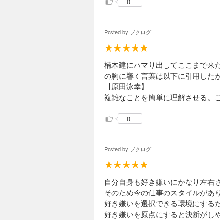
0
Posted by
ブクログ
楠木建にハマり出してここまで来
の胸に響く言葉は以下に引用した
【原田泳幸】
複雑なことを簡単に理解させる。
0
Posted by
ブクログ
自分自身も好き嫌いにかなり左右
そのため今の仕事のスタイルがあ
好き嫌いを選択できる環境にする
好き嫌いを原点にすると決断がし