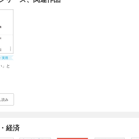
・実用
い」と
し読み
・経済