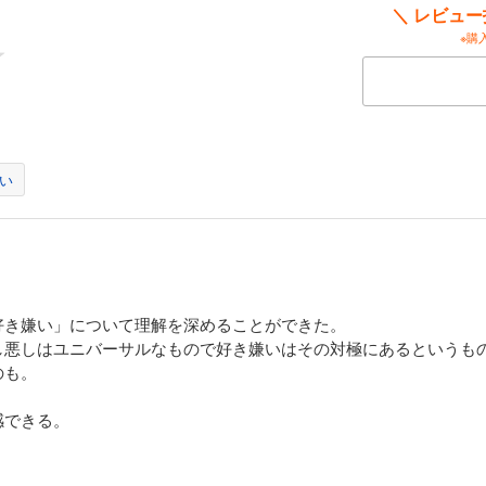
＼ レビュ
※購
い
好き嫌い」について理解を深めることができた。
し悪しはユニバーサルなもので好き嫌いはその対極にあるというも
のも。
感できる。