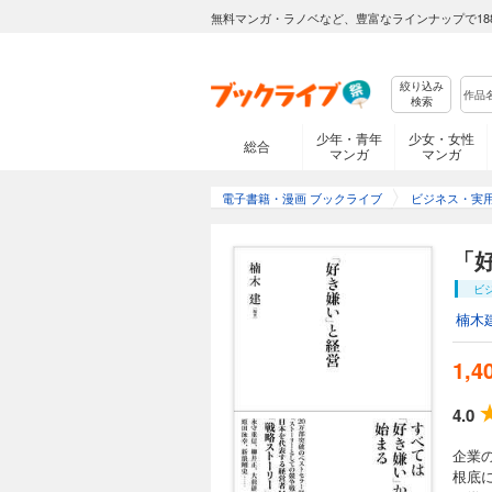
無料マンガ・ラノベなど、豊富なラインナップで18
絞り込み
検索
少年・青年
少女・女性
総合
マンガ
マンガ
電子書籍・漫画 ブックライブ
ビジネス・実
「
ビ
楠木
1,4
4.0
企業
根底