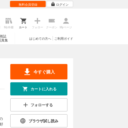
無料会員登録
ログイン
歴
My本棚
カート
フォロー
クーポン
Myページ
雑誌
はじめての方へ
ご利用ガイド
写真集
今すぐ購入
カートに入れる
フォローする
の
ブラウザ試し読み
好