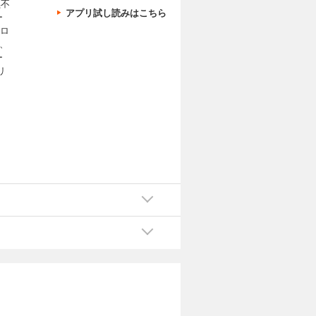
黒不
アプリ試し読みはこちら
ー
アロ
)、
ー
リ
。