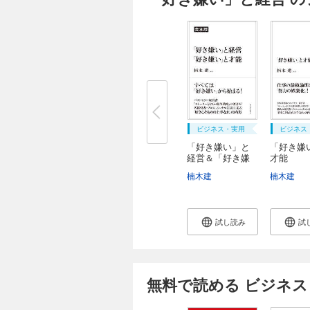
ビジネス・実用
ビジネス
「好き嫌い」と
「好き嫌
経営＆「好き嫌
才能
い...
楠木建
楠木建
試し読み
試
無料で読める ビジネス