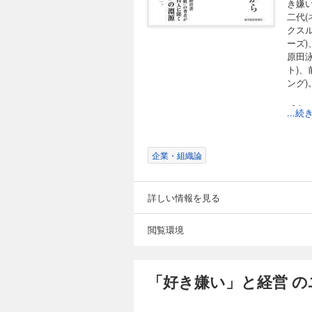
き嫌
二代(
クス
ーズ)
原田泳
ト)、
ング
【主
...
01 
02 
03 
企業・組織論
04 
05 
06 
詳しい情報を見る
07 
08 
09 
閲覧環境
10 
11 
12 
「好き嫌い」と経営 
13 
14 
15 