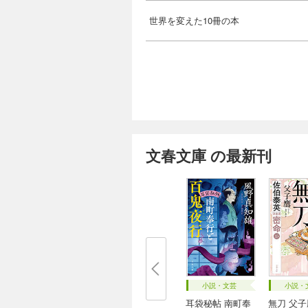
世界を変えた10冊の本
文春文庫 の最新刊
小説・文芸
小説・
耳袋秘帖 南町奉
無刀 父子