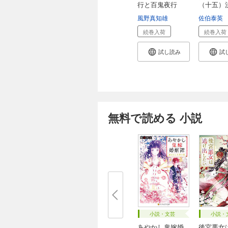
行と百鬼夜行
（十五）
風野真知雄
佐伯泰英
続巻入荷
続巻入荷
試し読み
試
無料で読める 小説
小説・文芸
小説・
あやかし鬼嫁婚
後宮悪女