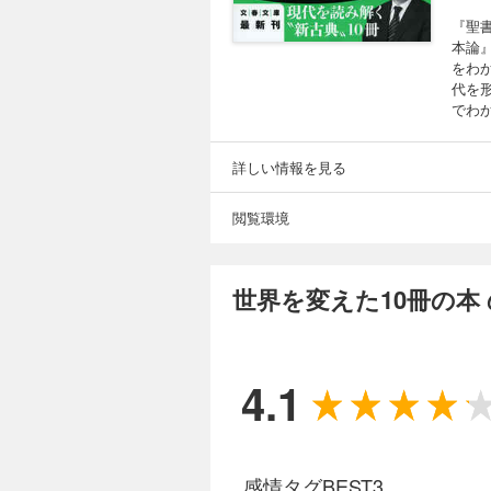
『聖
本論
をわ
代を
でわ
詳しい情報を見る
閲覧環境
世界を変えた10冊の本
4.1
感情タグBEST3