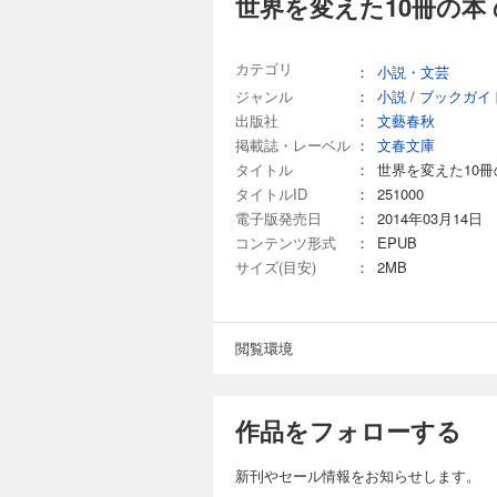
世界を変えた10冊の本
カテゴリ
：
小説・文芸
ジャンル
：
小説
/
ブックガイ
出版社
：
文藝春秋
掲載誌・レーベル
：
文春文庫
タイトル
：
世界を変えた10冊
タイトルID
：
251000
電子版発売日
：
2014年03月14日
コンテンツ形式
：
EPUB
サイズ(目安)
：
2MB
閲覧環境
作品をフォローする
新刊やセール情報をお知らせします。