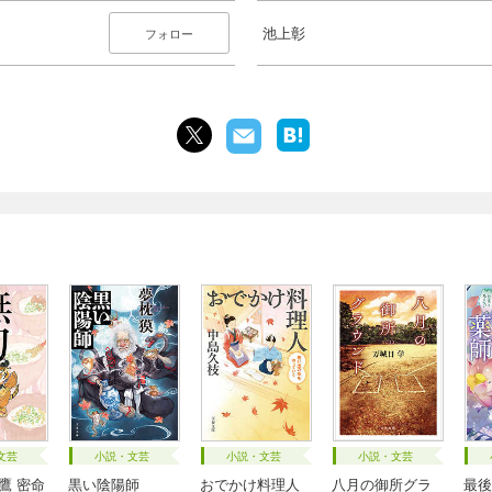
池上彰
フォロー
文芸
小説・文芸
小説・文芸
小説・文芸
鷹 密命
黒い陰陽師
おでかけ料理人
八月の御所グラ
最後