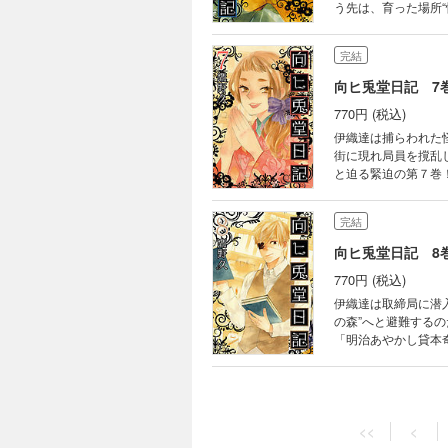
う先は、育った場所“
載時に好評を博した
完結
向ヒ兎堂日記 7
770円 (税込)
伊織達は捕らわれた
街に現れ局員を撹乱し
と迫る緊迫の第７巻
完結
向ヒ兎堂日記 8
770円 (税込)
伊織達は取締局に潜
の森”へと避難する
「明治あやかし貸本
<<
<