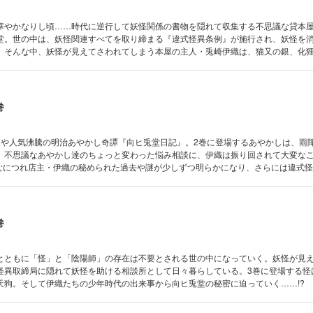
華やかなりし頃……時代に逆行して妖怪関係の書物を隠れて収集する不思議な貸本
堂。世の中は、妖怪関連すべてを取り締まる『違式怪異条例』が施行され、妖怪を
。そんな中、妖怪が見えてさわれてしまう本屋の主人・兎崎伊織は、猫又の銀、化
怪の悩み相談所を開くことに……。実力派新鋭が贈る明治妖怪奇譚、第一巻。
巻
なや人気沸騰の明治あやかし奇譚『向ヒ兎堂日記』。2巻に登場するあやかしは、雨
。不思議なあやかし達のちょっと変わった悩み相談に、伊織は振り回されて大変な
進むにつれ店主・伊織の秘められた過去や謎が少しずつ明らかになり、さらには違式
躍にもはらはら。もちろん猫又の銀と化狸の千代、鳴釜らおなじみ向ヒ兎堂メンバ
さい!
巻
とともに「怪」と「陰陽師」の存在は不要とされる世の中になっていく。妖怪が見
怪異取締局に隠れて妖怪を助ける相談所として日々暮らしている。3巻に登場する怪
天狗。そして伊織たちの少年時代の出来事から向ヒ兎堂の秘密に迫っていく……!?
怪異取締局の局内政治もきな臭くなってきて、物語は風雲急を告げる展開に……!