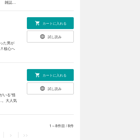
！ 雑誌掲
カートに入れる
試し読み
った男が
! 核心へ
カートに入れる
試し読み
がいる“怪
…。大人気
1～8件目
/
8件
>
>>