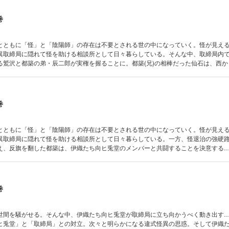
巻
とともに「怪」と「陰陽師」の存在は不要とされる世の中になっていく。怪が見え
異取締局に隠れて怪を助ける相談所として日々暮らしている。そんな中、取締局内
る鷲沢と都築の弟・辰二郎が実権を握ることに。都築(兄)の相棒だった仙石は、西か
コンビを組み怪退治の任務へ……。果たして、渦中の向ヒ兎堂はどうなってしまうの
巻
とともに「怪」と「陰陽師」の存在は不要とされる世の中になっていく。怪が見え
異取締局に隠れて怪を助ける相談所として日々暮らしている。一方、怪退治の強硬
え、反旗を翻した都築は、伊織たち向ヒ兎堂のメンバーと共闘することを決意する
を跳梁跋扈し始める。遂に違式怪異取締局、最大の作戦が始まった――。
巻
世間を騒がせる。そんな中、伊織たち向ヒ兎堂が取締局に立ち向かうべく動き出す
ヒ兎堂」と「取締局」との対立。次々と明らかになる違式怪異の思惑。そして伊織