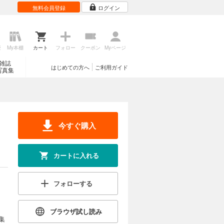
無料会員登録
ログイン
歴
My本棚
カート
フォロー
クーポン
Myページ
雑誌
はじめての方へ
ご利用ガイド
写真集
今すぐ購入
カートに入れる
フォローする
ブラウザ試し読み
集