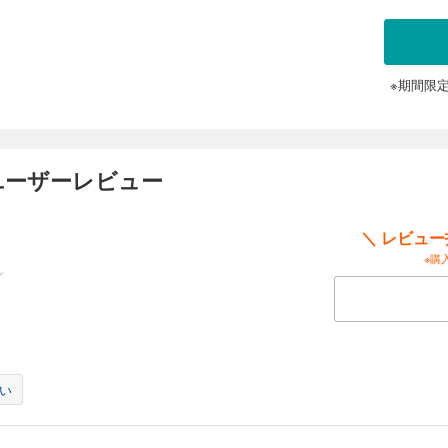
※期間限
ユーザーレビュー
＼ レビュ
※購
い