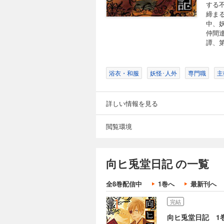
する
締ま
中、
仲間
譚、
浴衣・和服
妖怪･人外
専門職
主
詳しい情報を見る
閲覧環境
向ヒ兎堂日記 の一覧
全8巻配信中
1巻へ
最新刊へ
完結
向ヒ兎堂日記 1