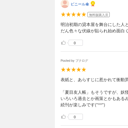
ビニール傘
無料版購入済
明治初期の貸本屋を舞台にした人
だん色々な伏線が貼られ始め面白
0
Posted by
ブクログ
表紙と、あらすじに惹かれて衝動
「夏目友人帳」もそうですが、妖
いろいろ過去とか画策とかもある
続刊が楽しみです(*^^*)
0