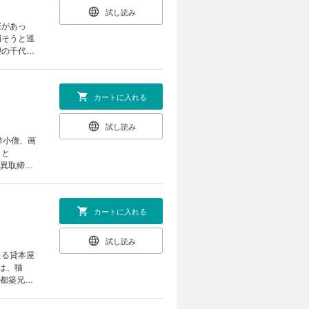
試し読み
屋があっ
消そうと巡
狸の千代ら
カートに入れる
試し読み
降小僧、画
こと
怪異取締局
ーのかわい
カートに入れる
試し読み
える貸本屋
は、猫
 都築兄弟