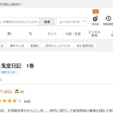
8万冊以上配信中！
Get!
セーフサーチ 中
来店pt
閲覧履
ビジネス
BL
TL
ラノベ
小説・文芸
実用
ンガ
青年マンガ
新潮社
月刊コミックバンチ
向ヒ兎堂日記
ヒ兎堂日記 1巻
・青年マンガ
久
円 (税込)
3
pt
24件
明治、文明開化華やかなりし頃……時代に逆行して妖怪関係の書物を隠れて収