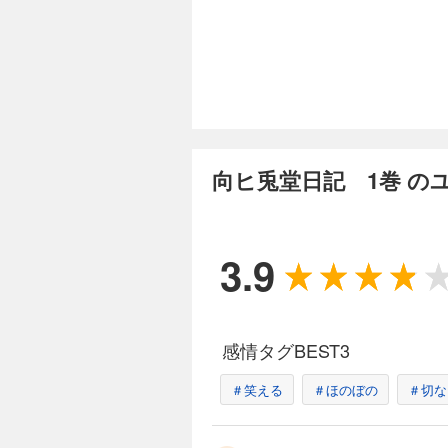
向ヒ兎堂日記 1巻 の
3.9
感情タグBEST3
＃笑える
＃ほのぼの
＃切な