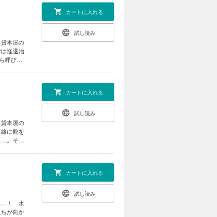
カートに入れる
試し読み
る貸本屋の
では怪退治
ら呼び戻
か……!?
カートに入れる
試し読み
る貸本屋の
路線に舵を
……。そん
カートに入れる
試し読み
……！ 水
たちが向か