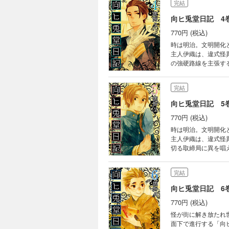
完結
向ヒ兎堂日記 4
770円 (税込)
時は明治。文明開化
主人伊織は、違式怪
の強硬路線を主張す
された謎の陰陽師と
完結
向ヒ兎堂日記 5
770円 (税込)
時は明治。文明開化
主人伊織は、違式怪
切る取締局に異を唱
な中、謎の怪が帝都
完結
向ヒ兎堂日記 6
770円 (税込)
怪が街に解き放たれ
面下で進行する「向