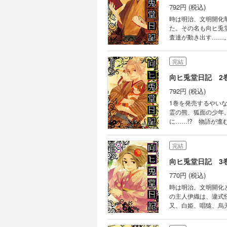
792円 (税込)
時は明治、文明開化
た。その名も向ヒ兎
査達が動き出す……
仲間達とともに、妖
完結
向ヒ兎堂日記 2
792円 (税込)
1巻を発売するやい
霊の熊、狐面の少年
に……!? 物語が
の都築や仙石達の暗
い活躍もお楽しみくだ
完結
向ヒ兎堂日記 3
770円 (税込)
時は明治。文明開化
の主人伊織は、違式
又、白姫、唱猿、烏
の確執に加え、違式