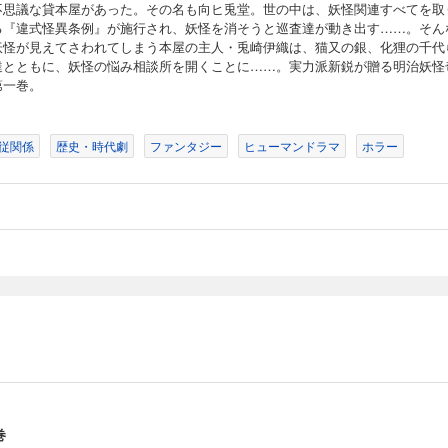
不思議な貸本屋があった。その名も向ヒ兎堂。世の中は、妖怪関連すべてを取
る『違式怪異条例』が施行され、妖怪を消そうと巡査達が動き出す……。そん
妖怪が見えてさわれてしまう本屋の主人・兎崎伊織は、猫又の銀、化狸の千代
達とともに、妖怪の悩み相談所を開くことに……。実力派新鋭が贈る明治妖怪
第一巻。
従関係
歴史・時代劇
ファンタジー
ヒューマンドラマ
ホラー
巻