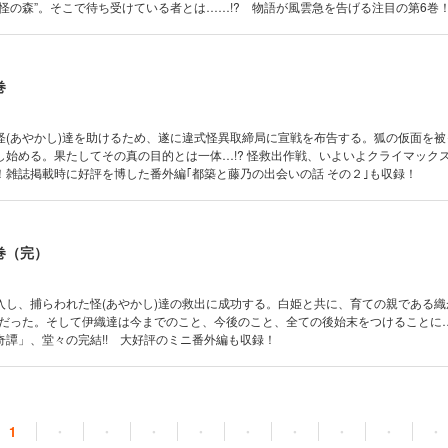
怪の森”。そこで待ち受けている者とは……!? 物語が風雲急を告げる注目の第6巻
番外編「都築と藤乃の出会いの話」も収録！
巻
怪(あやかし)達を助けるため、遂に違式怪異取締局に宣戦を布告する。狐の仮面を被
始める。果たしてその真の目的とは一体…!? 怪救出作戦、いよいよクライマックス!
！雑誌掲載時に好評を博した番外編｢都築と藤乃の出会いの話 その２｣も収録！
巻（完）
入し、捕らわれた怪(あやかし)達の救出に成功する。白姫と共に、育ての親である織
のだった。そして伊織達は今までのこと、今後のこと、全ての後始末をつけることに
奇譚」、堂々の完結!! 大好評のミニ番外編も収録！
1
・
・
・
・
・
・
・
・
・