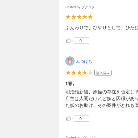
Posted by
ブクログ
ふんわりで、ひやりとして、ひた
0
みつばち
購入済み
1巻。
明治維新後、妖怪の存在を否定し
店主は人間だけれど妖と因縁があり
た妖のお助け。その案件がどれも
0
Posted by
ブクログ