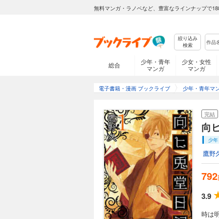
無料マンガ・ラノベなど、豊富なラインナップで18
絞り込み
検索
少年・青年
少女・女性
総合
マンガ
マンガ
電子書籍・漫画 ブックライブ
少年・青年マ
完結
向
少年
鷹野
792
3.9
時は