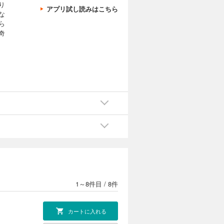
り
アプリ試し読みはこちら
な
ら
奇
1～8件目
/
8件
カートに入れる