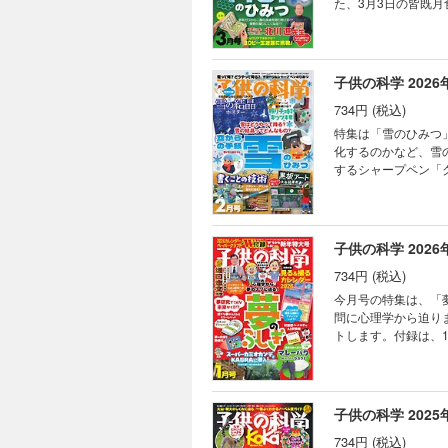
た、3月3日の皆既
2025年年度賞 
の機会です。付録の「皆既
キミのひらめきが形に
録は書き込むことができません。 目次 まんが にゃんと！ CSI猫科学捜
（2） ベジフル新
年ノーベル化学賞受賞
検証！ コドモノカガ
ー 3月3日の皆既月
子供の科学 2026
モージャ博士の縁側科
どうして？ ビーカー
ミステリー・ツアー
734円 (税込)
果発表会開催！ 世
チュア生きもの観察 
ショウウオ 読者の写
特集は「雪のひみつ
く、宇宙を見渡す窓
化するのかなど、雪
き残るための「応急手
するシャープペン「
コーディネーターロ
集合。雪が降った時に結晶を観
ン 折り紙マジックで
しできません。 目次 まんが にゃんと！ CSI猫科学捜査班 コカトピ！ コカプレ！ ［特集］雪はどうやって降る？
すこぶるクイズ ぼく
雪の結晶ってどんなも
立つ研究」って何だろ
ト大会結果発表！ Ni
子供の科学 2026
をつくる 透明な太陽
734円 (税込)
て？ ビーカーくんが
の動物 シマウマ 大
今月号の特集は、「
南極通信 南極の海
問に心理学から迫りま
真コンテスト こん
トします。付録は、
錯覚道 背景写真に
くれるという伝説があるバク（マ
なろう！② キミのひ
切り取り、取り外しができません。 目次 まんが にゃんと！ CSI
ルドクターくられ先
ぐに忘れるのはなぜ？
ウレンソウ めざせ！
潜入したぞ！ 診断書
子供の科学 2025
る！振り子時計式キツ
る！ トッポとチィの
ぶるクイズ まんが 
734円 (税込)
体感!? の巻 202