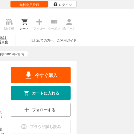
無料会員登録
ログイン
歴
My本棚
カート
フォロー
クーポン
Myページ
雑誌
はじめての方へ
ご利用ガイド
写真集
学 2023年7月号
今すぐ購入
カートに入れる
フォローする
れ
く
ブラウザ試し読み
読