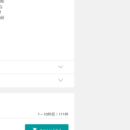
台紙
な
潜
く紹
カイ
星
1～10件目
/
111件
ィン
カートに入れる