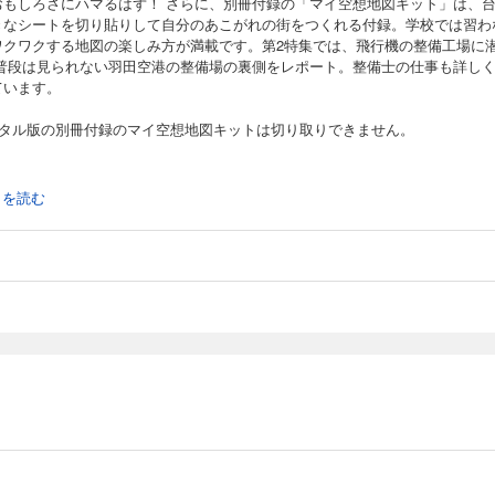
おもしろさにハマるはず！ さらに、別冊付録の「マイ空想地図キット」は、
きなシートを切り貼りして自分のあこがれの街をつくれる付録。学校では習わ
ワクワクする地図の楽しみ方が満載です。第2特集では、飛行機の整備工場に
 普段は見られない羽田空港の整備場の裏側をレポート。整備士の仕事も詳し
ています。
ジタル版の別冊付録のマイ空想地図キットは切り取りできません。
続きを読む
k Up！/40年越しのめぐりあわせ 中学時代に見つけた化石を調べたら、貴重な
ウ化石だった！
ピ!
レ!
集]街のしくみや歴史・地形まで見えてくる！ 地図を読もう！ つくろう！
！ 飛行機の整備工場
せいくんがご案内！ スカパーJSATのゆかいななかまたち/役目を終えた通信衛
うなるの？
ト体験モニター結果報告&#8252;
学ミッションカレンダー2023」今月は…伝声管づくりのミッションに挑戦だ！
里菜の無駄からはじめよう/Vol.9 相づちが打てるマスク
を変えた科学と実験/水槽の中に木漏れ日をつくる!? ティンダルが発見したテ
現象