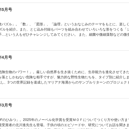
ってみよう KoKaひろば まんが ロジカル・ミステリー・ツアー 気象ミステリー
ゴイッ！ パラスポーツを支える技術 動物と協力しながら健康を守る ハズバンダリ
とじ込み付録]ペーパークラフト くだものボックス
 小中学生トコトンチャレンジ 桐山製作所 水蒸気蒸留実験 体験会を開催！ 電気
年5月号
く未来の力 強誘電モーター おうちや教室ですぐできる！ トッポとチィのひまつぶし
？ ビーカーくんがゆく ビーカーくん、チョウのグルメさを知る!? の巻 キミもGRAV
くさん知って、もっと会いたくなる 動物園の動物 ビーバー 南極通信 アイスコア
数パズル」。「数」、「図形」、「論理」というおなじみのテーマをもとに、楽し
きの北極通信 樹木の材料は大気中の炭素 読者の写真コンテスト こんなの撮れた！
パズルを紹介。また、とじ込み付録もパーツを組み合わせていろいろな形をつくる「
はドラマチック！ 猫の目は何を物語る？ 錯覚道 絵から生まれる立体錯視（理論編
手…という人もぜひチャレンジしてみてください。 また、細菌や微細藻類などの微
ない！生き残る技術 身近なものを活用して生き残れ！ キミのひらめきが形にな
、編集部員が挑戦！ どうやって絵を描いたのでしょうか…注目です！ ※デジタル版の型紙
りラボ 第11回 JavaScriptで自動猫じゃらしマシンをつくろう！（2） ベジフル新
ゃんと！ CSI猫科学捜査班 コカトピ！ コカプレ！ ［特
ツ サクランボ めざせ！マスマジシャン 10月なのになぜ8番目？ 暦にまつわる数
くなる！ 遊びながらわかる！ 算数パズル ［特集］バクテリアでお絵描き 微生物
クセになるかわいさ！ ハシビロコウ コカネットFUN！ すこぶるクイズ まんが 
生トコトンチャレンジ2026」受賞者を発表！ おうちや教室ですぐできる！ トッポ
年4月号
29話 壊れた傘を修理してみよう KoKaひろば まんが ロジカル・ミステリー・ツ
？ なぜ？ どうして？ ビーカーくんがゆく ビーカーくん、生きものの進化に迫る!? 
 いざ、南極の地へ ［とじ込み付録]ペーパークラフトでつくろう！ ハシビロコウ
フレシア たくさん知って、もっと会いたくなる 動物園の動物 ハリモグラ 読者の
！ ポケデン カゲブンシン 宇宙はドラマチック！ 爆発後のガスが残したメッセー
危険生物のパワー！」。厳しい自然界を生き抜くために、生存能力を進化させてき
実践編） 学校でも塾でも教えてくれない！生き残る技術 倒れている家族や友達が
を落としかねない危険な相手ですが、魅力的な野性生物たちを、タイプ別に紹介しま
らめきが形になる！ AkaDakoものづくりラボ 第10回 JavaScriptで自動猫
挑戦し、3つの世界記録を達成したマリアナ海溝からのサンプルリターンのプロジェク
） ベジフル新聞 こ～んなに大活躍 ダイズってスゴイ！ めざせ！ マスマジシャ
Ka手帳2026」と「ビオトープ」のペーパークラフトです。 ※デジタル版の別冊付録・
? コドモノカガク製作所 ぴったり入れよう 立体はめこみパズル わくわく理科授
せん。 目次 まんが にゃんと！ CSI猫科学捜査班 コカトピ！ コカ
ンプリって何？ コカネットFUN！ すこぶるクイズ まんが モージャ博士の縁側科学教
ンなワケに科学で挑む！ 超危険生物のパワー ［特集］3つの世界記録を達成！ 地
なのはナゼ？ KoKaひろば まんが ロジカル・ミステリー・ツアー 気象ミステリ
プルリターン KoKa手帳使い方ガイド 電気で学ぼうSDGs 地域を活性化させる未
年3月号
!? ［とじ込み付録]いろんなカタチをつくろう！ シルエットパズル
ドHOKKAIDO おうちや教室ですぐできる！ トッポとチィのひまつぶし実験室 な
ーカーくんがゆく ビーカーくん、巨大細胞に出会う!? の巻 錯覚道 縦断勾配錯視
っと会いたくなる 動物園の動物 チーター 南極通信 基地の電気を守る ひととき
OFのひみつ」。2025年のノーベル化学賞を受賞ＭＯＦについてつくり方や使い方ま
北極のクジラたち 宇宙はドラマチック！ ガスと星が降る銀河？ 宇宙に広げた大き
賞受賞者の北川進先生も登場。子供の頃のエピソードや、研究についてお話を聞きま
ラフブキ 読者の写真コンテスト こんなの撮れた！ 読者の写真コンテスト こんな