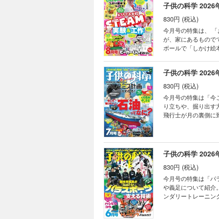
子供の科学 2026
なぜ？
ビーカ
830円 (税込)
読者
今月号の特集は、 
ポケデ
が、家にあるもので
星座
ボールで「しかけ絵
錯覚
また、今年でデビュー10
はじ
は使用することができません。 目次 まんが にゃんと！ CSI猫科学捜査班 
“好き
子供の科学 2026
自由研究！ おうちで
学校
祝！デビュー10周年
830円 (税込)
ベジ
のこわさを知る!? 
今月号の特集は「今
めざ
ですぐできる！ トッ
り立ちや、掘り出す
コド
ち！ Scratch
飛行士が月の裏側に
コカネ
物園の動物 イヌワシ
ス計画」について、月面基地
KoK
とみらい 読者の写真
ことができません。 目次 まんが にゃんと！ CSI猫科学捜査班 コカトピ！ コカプレ！ 今こそ知りたい！ 石油っ
まんが
星雲 錯覚道 干支
てなに？ 月を目指
[別
み立て式「ソーラー
ちLABO”開設！ 
子供の科学 2026
ながら学ぶコンピュ
くんがゆく ビーカー
フルーツ めざせ！
830円 (税込)
アメリカドクダミ 
モノみたい！？ 夏
れた！ ポケデン 
今月号の特集は「パ
FUN！ すこぶるク
線編） 学校でも塾
や義足について紹介
KoKaひろば ロジ
る！ AkaDako
ンダリートレーニン
パークラフト ホンモ
ャージ ネバネバ野
でしょうか？その秘訣
絵本”をつくろう！
が入れられる くだも
版の型紙は切り取って使用することができません