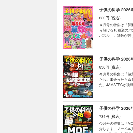
話 蜜蝋ラップをつく
レ！ 競技用器具がス
オゾン層の役割 ［
ングってどんなこと？
子供の科学 2026
SDGs 静電気で動
830円 (税込)
ぜ？ なぜ？ どうして
を体験しよう！ た
今月号の特集は「算
く氷の記憶 ひとと
ら解ける10種類の
アメザーザー 宇宙
パズル」。算数が苦
も塾でも教えてくれ
描く「微生物アート」に
AkaDakoものづく
は切り取って使用することができません。 目次 まんが に
ートでかわいいフルー
集］いますぐやりた
ドモノカガク製作所 
界 ［特集］「小中学
子供の科学 2026
士の縁側科学教室 第
まつぶし実験室 なぜ
ミステリーツアー16
830円 (税込)
の不思議な植物 ラ
スト こんなの撮れた
今月号の特集は「超
道 縦断勾配錯視（
たち。出会ったら命
はどうする？ キミのひ
た、JAMSTECが
ンをつくろう！（1
さらに今月はW付録！「Ko
んをぴったり3等分!
とじ込み付録は、取り外しや書き込みができま
とす!? ゆで1グラ
プレ！ ［特集］キケ
話 ハチの巣が六角形
い海からの超深海サン
子供の科学 2026
15 因縁の敵、現る
場 エスコンフィール
734円 (税込)
ぜ？ どうして？ ビ
たくさん知って、も
今月号の特集は「M
信 空から観察する
介します。ノーベル
デン トキドキサク