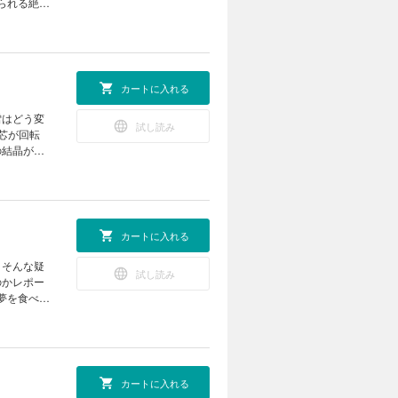
られる絶好
つける！
をつくろう
ーの定理を
の天体ショ
ズ まんが
 なぜ？
ロジカル・
025 成
カートに入れる
フト ミニ
 オオサン
 遠く深
雪はどう変
試し読み
る技術 生
芯が回転
生成AIで
の結晶が大
スマジシャ
トFUN！
6話「役に
a黒板アー
ー13 天
利用して電気
スケッチシート
 どうし
カートに入れる
る 動物園
を拓く！
？そんな疑
試し読み
 読者の写
のかレポー
然の出会い
夢を食べて
イバー」に
最終回 ヘ
が旬！ ホ
a編集部が
動き続け
ですぐでき
N！ すこ
レーザーを
カートに入れる
ば まんが
ニラ たくさ