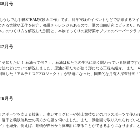
年8月号
 なぜ？ どうして？
ーくんがゆく/ビーカーくん、iPS細胞を観察する!?の巻
の写真コンテスト こんなの撮れた!
「おうちでお手軽STEAM実験＆工作」です。科学実験のイベントなどで活躍するマ
ン/パラパラ影絵箱Pi
できる実験や工作を紹介。発展チャレンジもあるので、夏の自由研究にピッタリ。
をめぐる天体のサイエンス/はくちょう座
本」のつくり方を解説した別冊と、本物そっくりの夏野菜オブジェのペーパークラ
道/浮き上がる錯視（実践編）
周年！ 『子供の科学』の人気キャラ「ビーカーくん」にも迫ります。 ※デジタル版の型紙
めようジブン専用パソコン/スクラッチのゲームをネットに公開しよう
コカトピ！ コカプレ！ マイクはかせと
”を深める学校を直撃！ 教えてセンパイ！/東京都立園芸高等学校 昆虫部
年7月号
お手軽 STEAM実験＆工作 古代の銅鐸の音に科学で迫る!? 伊藤尚未先生ワークショ
でも塾でも教えてくれない 生きる技術/ロープワークの基本を覚えよう！
 10年分の「なるほど！」 ビーカーくんヒストリー ビーカーくんがゆく ビーカ
フル新聞/古代人も食べていた歴史が古～い モモ
の巻 電気で学ぼうSDGs 日本最大級の洋上風力発電 石狩湾新港洋上風力発電所 お
こそ知りたい！ 石油って何？」。石油は私たちの生活に深く関わっている物質です
せ！ マスマジシャン/クレジットカード番号に隠されたマスマジック!?
ポとチィのひまつぶし実験室 なぜ？ なぜ？ どうして？ [新連載]教えて！ アベ先生
方法などについて解説しました。原油が私たちが使う形になる工程も紹介。 また、
モノカガク製作所/折りたためる！ 段ボールハウス
の裏ワザ No.1 矢印キーでスプライトを滑らかに動かす たくさん知って、もっと会いた
到達した「アルテミス2プロジェクト」が話題になった、国際的な月有人探査計画「
ットFUN！
 南極通信 “いまの南極”から地球環境を見守る ひとときの北極通信 海氷が語る
建設など、今後の予定についても含めて紹介します。 ※デジタル版の型紙は使用する
aひろば
コンテスト こんなの撮れた！ ポケデン タタクン 宇宙はドラマチック！ 星の子
 ミステリーキャッチャーズ/CASE.12 占いのヒミツ
立体の混在から生まれる錯視（理論編） 学校でも塾でも教えてくれない！生き残る技
す有人探査プログラム「アルテミス計画」がわかる！ 市岡元気先生の実験が自宅でで
冊付録]住んでみたい街をつくろう！ マイ空想地図キット
・クッカー」をつくって生き残れ！ [新連載]ビスケットでたのしいプログラミング
おうちや教室ですぐできる！ トッポとチィのひまつぶし実験室 なぜ？ なぜ？ どうして
年6月号
ーター 第1回 ビスケットをはじめよう ベジフル新聞 身近になってきた ト
くん、室内で虹に出会う!? の巻 自由研究フェス2026開催のお知らせ 世界の不
 マスマジシャン 定規とコンパスで正五角形を作図しよう！ コドモノカガク製
たくさん知って、もっと会いたくなる 動物園の動物 サイ 読者の写真コンテスト 
野菜オブジェ わくわく理科授業 おにぎりがうんこになる道 キミはわかる？ コカ
キチポ 宇宙はドラマチック！ 二刀流銀河、激動の過去 錯覚道 絵から生まれる立
ラスポーツを支える技術」。車いすラグビーや陸上競技などのパラスポーツで使わ
イズ モージャ博士の縁側科学教室 第31話 ドライアイスを水に入れると泡が出る
でも教えてくれない！生き残る技術 「あかり」をつくろう！ 最終回 キミのひらめ
。選手と義肢装具士の両方から話を伺いました。また、動物園で取り入れられてい
カル・ミステリー・ツアー 気象ミステリーツアー18 都会の猛暑に注意!? [とじ込み
ものづくりラボ さよならタコちゃん、こんにちは未来のクリエイター ベジフル新聞 
グ」を紹介。例えば、動物が自分から体重計に乗ることができるようになります。
ノみたい!? 夏野菜のオブジェ [別冊付録]開くと夏野菜の畑が飛び出す！ 段ボール
菜 めざせ！ マスマジシャン 三角数、四角数、五角数 コドモノカガク製作所 あ
を飼育員の方に聞きました！付録は「ハシビロコウ」のペーパークラフトです。 ※デジタル
のボックス コカネットFUN！ すこぶるクイズ まんが モージャ博士の縁側科学教
。 目次 まんが にゃんと！ CSI猫科学捜査班 コカトピ！ コカプ