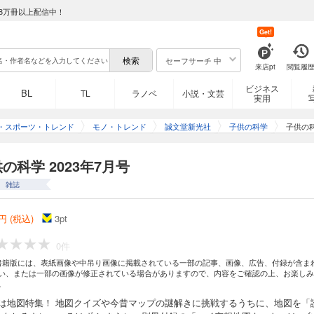
8万冊以上配信中！
Get!
セーフサーチ 中
来店pt
閲覧履
ビジネス
BL
TL
ラノベ
小説・文芸
実用
・スポーツ・トレンド
モノ・トレンド
誠文堂新光社
子供の科学
子供の科
の科学 2023年7月号
雑誌
円 (税込)
3
pt
0件
書籍版には、表紙画像や中吊り画像に掲載されている一部の記事、画像、広告、付録が含ま
い、または一部の画像が修正されている場合がありますので、内容をご確認の上、お楽しみ
。
号は地図特集！ 地図クイズや今昔マップの謎解きに挑戦するうちに、地図を「