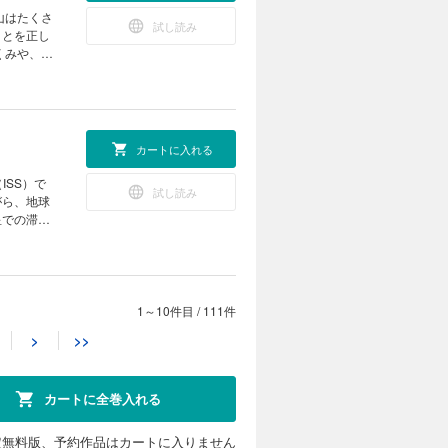
注目してみ
 ポケデ
山はたくさ
試し読み
践編） 子
ことを正し
残る技
くみや、噴
 夜型ハム
いのエネル
いて、わか
ャン １マ
ネット
のように使
 KoKaひ
のです。そ
カートに入れる
み付録］悪
！ 見る＆
ISS）で
試し読み
DGs 最
がら、地球
まつぶし実
星での滞在
、もっと会
発のプ
も高く、子
信 ニーオ
ている麻雀
いキャンド
【別
ル物理学賞
を紹介した
1～10件目
/
111件
カートに入れる
き残るため
>
>>
の温度が下
新連載]ひ
く並ぶキノ
いいことな
試し読み
て？ ビーカ
の謎をQ
ジックにチ
ー企業で研
科授業 キ
カートに全巻入れる
ラクダ 読
の地層のこ
ようで似て
去の気候に
ジカル・ミ
る技術 災
えてみませ
定無料版、予約作品はカートに入りません