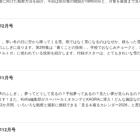
月食に向けた観察方法を紹介。今回は部分食の開始が18時50分と、月食を最後まで見
学校でも塾でも教えてくれない！生き残る技術 「災害から生き残る」基本の技術を身に
月食スケッチシート」を活用して、月食を記録しましょう！ ※デジタル版のとじ込み付
なる！ AkaDakoものづくりラボ 第9回 生成AIでコーディネーターロボット
査班 コカトピ！ コカプレ！ ［特集］2025
聞 ブロッコリーが指定野菜に！ めざせ！マスマジシャン 折り紙マジックでモーリ
！ どんな物質？ どんなことができるの？ MOFのひみつ ［特集］ひなまつりの夜
ク製作所 ミニチュア生きもの観察 ビオトープ コカネットFUN！ すこぶるクイ
食を見よう！ おうちや教室ですぐできる！ トッポとチィのひまつぶし実験室 なぜ？
年2月号
学教室 第27話 ジャガイモの毒素を増やさないためには？ KoKaひろば まんが 
くんがゆく ビーカーくん、消火器に安心する!? の巻 小中学生トコトンチャレンジ2
 気象ミステリーツアー14 世界のさまざまな気候 ［とじ込み付録］ペーパークラ
界の不思議な植物 ハネフクベ たくさん知って、もっと会いたくなる 動物園の動物
ビオトープ ［別冊付録］KoKa手帳2026
真コンテスト こんなの撮れた！ ポケデン オートぼんぼり 宇宙はドラマチック！
」。寒い冬の日に空から降ってくる雪。雨ではなく雪になるのはなぜか、積もった
 錯覚道 背景写真につられる脳（実践編） 学校でも塾でも教えてくれない！生き残
のふしぎに迫ります。第2特集は「書くことの技術」。学校でおなじみチョークと、
当」を覚える！ キミのひらめきが形になる！ AkaDakoものづくりラボ 第8回 
クルトガ」に使われている技術を紹介します。付録ポスターは、とてもきれいな雪
ボットをつくろう（1） ベジフル新聞 生で食べられる野菜いろいろ めざせ！ マ
察して、ポスターと見比べてみてください。 ※デジタル版の付録ポスターは取り外
角を3等分！ コドモノカガク製作所 立体コースを進め！ 3Dビー玉迷路 コカネッ
の発明 きみの工夫 2025年年間賞発表 まんが モージャ博士の縁側科学教室 第2
の？ 空からの手紙 雪のひみつ ［特集］書くことの技術 みんなで描こう！ KoK
う？ KoKaひろば まんが ロジカル・ミステリー・ツアー 気象ミステリーツア
chigaku黒板アート甲子園®2025 表彰式リポート 電気で学ぼうSDGs 赤外光を
年1月号
気予報のしくみ ［とじ込み付録］キミだけの月食記録をつくろう！ KoKaオリジナル 皆既月食
電池 おうちや教室ですぐできる！ トッポとチィのひまつぶし実験室 なぜ？ なぜ？
ゆく ビーカーくん消火器に囲まれる!? の巻 たくさん知って、もっと会いたくな
学・高専・海外校合格者が語るNEST LAB.での挑戦 「好き」を究めた研究が未来
夢のふしぎ」。夢ってどうして見るの？予知夢ってあるの？見たい夢が見られるの
の魚たち ひとときの北極通信 海洋地球研究船「みらい」の最後の北極公開に潜入！
す！また、KoKa編集部がスーパーカミオカンデとKAGRAに潜入！どんな施設な
なの撮れた！ ポケデン ニギルンダー 宇宙はドラマチック！ 星団とガス星雲、偶
12か月間、いろいろな観察と撮影に挑戦できる「見る＆撮るカレンダー2026」と悪
つられる脳（理論編） 学校でも塾でも教えてくれない！生き残る技術 君も「サバ
レーバク）のペーパークラフトです。 ※デジタル版のとじ込み付録、別冊付録は
らめきが形になる！ AkaDakoものづくりラボ 第7回 生成AIとお料理しよう！ 
猫科学捜査班 コカトピ！ コカプレ！ みた夢をす
生のあやしい科学を疑え！ 嘘と化学は逆の存在 ベジフル新聞 おいしさ・栄養 今
 心理学から夢のナゾに迫る！ 夢のふしぎ スーパーカミオカンデとKAGRAにKoK
 マスマジシャン 9981数当て電卓マジック！ コドモノカガク製作所 ず～っと
をつくるお手伝い！ 医療の現場を支えるMEDI-Papyrusがスゴい！ おうちや教室
年12月号
ツキ君 わくわく理科授業 八重山の環境に学ぶ「理科教育」とは？ コカネットFU
ひまつぶし実験室 なぜ？ なぜ？ どうして？ ビーカーくんがゆく ビーカーくん、
モージャ博士の縁側科学教室 第25話 冬に植物が凍らないのはナゼ？ KoKaひろ
5年ノーベル生理学・医学賞受賞 坂口志文先生interview 世界の不思議な植物 野生のバ