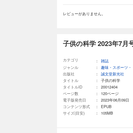
き残る技術 うんこ
回を迎えた「ビーカーく
第1回 「靴下泥棒
別冊付録は取り外しできません。 目次 まんが にゃんと！CSI 猫科学捜
である ベジフル新聞
作でしくみがわかる 
レビューがありません。
ャン コドモノカガ
新技術で飛行船を“再
子供の科学 2025
理科授業 コカネット
て？ ビーカーくんが
よう！ KoKaひろば まん
734円 (税込)
さん知って、もっと会
付録］【型紙】コマを
ぐるみの気持ちを表
今月の特集は「私た
ト 宇宙はドラマチ
でしょうか？その謎
子供の科学 2023年7月
る技術 特別企画『
アサリの模様や色の
すめ ヘルドクター
原寸大の貝殻の写真とその
～い夏も元気!! め
取り外しできません。 目次 まんが にゃんと！CSI 猫科学捜査班 コカトピ！ コカプレ！ [第1特集]私た
カテゴリ
トFUN！ すこぶる
：
雑誌
支える 地盤と地下の
ば まんが ロジカル
2025 受賞者発表！
ジャンル
：
趣味・スポーツ・
子供の科学 2025
念！「ビーカーくん
る 洋上浮体式太陽光
出版社
：
誠文堂新光社
734円 (税込)
どうして？ ビーカー
タイトル
：
子供の科学
陸旅行」 たくさん知っ
今月の特集は「太陽
タイトルID
：
20012404
ング 第2回「自動
うなっているのか、
ページ数
：
120ページ
555 宇宙はドラマ
介。新連載は小型コン
ない！生き残る技術 
電子版発売日
：
2023年06月09日
録はカーネーションのペーパ
AIにやらせよう 
り取りができません。 目次 まんが にゃんと！CSI 猫科学捜査班 コカトピ！ コカプレ！ [特集]どうし
コンテンツ形式
：
EPUB
粒のパワー野菜 ニン
なった？ 太陽系の謎を追え！ [新連載]じぶんだけの探検ウォッチをAIでパワーアップ！ micro:bitでレッツAIプログ
サイズ(目安)
：
105MB
走る！ 段ボールカー
ラミング 第1回 「mi
子供の科学 2025
のメリット KoKa
ですぐできる！ トッ
録］両面ポスター 
734円 (税込)
海のピンチを知る!?
る 動物園の動物 ユ