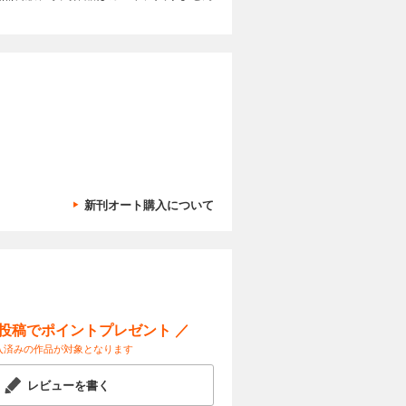
つけよ
回 顔認識で
 ベジフル
ノコ探しの
カートに入れる
さわって当
話 秋の公園
化け物」
種類は？
試し読み
電球形蛍光
」のモデル
他、横浜美
三幸製菓ブ
写真コンテ
11月より
ガボールパ
や町が、災
古生物 横
識で“びっ
きる！ ト
カートに入れる
さ ベジフ
の秘密を知
ヌジャンの
新刊オート購入について
物園の動
など、とじ
くわく理科
試し読み
の写真コンテ
「ネコの考
ージャ博士
践編） 学
は、夏休み
気象ミステ
が形にな
やしい科学
ン 驚異！
極の雲の観
ネット
Sで科学を
aひろば
きる！ ト
ー投稿でポイントプレゼント ／
カートに入れる
の可能性を
入済みの作品が対象となります
ログラミン
つくってみ
試し読み
宇宙はドラ
特集は
レビューを書く
れない！生
連載100