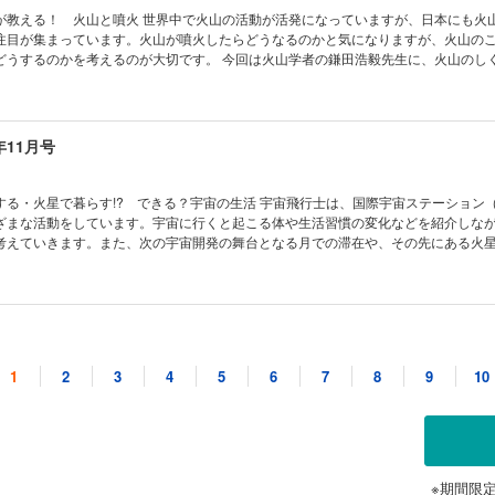
・ツアー 気象ミステリーツアー12 雪国は大変!? ［別冊付録］さまざまな形に
いたくなる 動物園の動物 ビントロング 読者の写真コンテスト こんなの撮れた！
が教える！ 火山と噴火 世界中で火山の活動が活発になっていますが、日本にも火
ター
ー 宇宙はドラマチック！ 16世紀、ティコが見た星は？ 錯覚道 ピンナ錯視（実
注目が集まっています。火山が噴火したらどうなるのかと気になりますが、火山の
カレンダー2026（カレンダーの使い方紹介） 学校でも塾でも教えてくれない！生き
どうするのかを考えるのが大切です。 今回は火山学者の鎌田浩毅先生に、火山のし
」になろう！① キミのひらめきが形になる！ AkaDakoものづくりラボ 第6回
ました。 ★2025年ノーベル賞 2025年のノーベル賞は、生理学・医
大調査！ ヘルドクターくられ先生のあやしい科学を疑え！ 私たちは1日どれくら
士が、化学賞では北川進博士が受賞されました。受賞したそれぞれの研究内容につ
 ベジフル新聞 みんなの考え方キャラクター 受賞作品発表 めざせ！ マスマジシ
、物理学賞の受賞研究についても併せて紹介しています。 ★【特集】知っているようで
ナッチ数マジック！ コドモノカガク製作所 悪夢を食べてくれる!? マレーバク コカ
ぽのヒミツ 多くの生き物にはしっぽがあって、いろいろな形をしています。しっぽはど
年11月号
イズ まんが モージャ博士の縁側科学教室 第24話 たくさん寝ても眠いのはナゼ？
うか？ また、人間にはしっぽがありませんが、実は「しっぽを失くした」そうな
ル・ミステリー・ツアー 気象ミステリーツアー11 西高東低と冬の風邪 ［とじ込
議を解明します！ ★【とじ込み付録】KoKaのキャラたちで飾りつけよ
 マレーバクペーパークラフト ［別冊付録］2026年は観察＆撮影にチャレンジしよう
ト 目次 2025年ノーベル賞・日本人2名がダブル受賞！ コカトピ！
る・火星で暮らす!? できる？宇宙の生活 宇宙飛行士は、国際宇宙ステーション（
火山と噴火 知ってるようで知らない!? しっぽのヒミツ コカプレ！ 電気で学ぼうS
ざまな活動をしています。宇宙に行くと起こる体や生活習慣の変化などを紹介しな
線を点検 ドローン自律飛行システム おうちや教室ですぐできる！ トッポとチィのひ
考えていきます。また、次の宇宙開発の舞台となる月での滞在や、その先にある火
 どうして？ ビーカーくんがゆく ビーカーくん、圧倒される!? の巻 たくさん知って
新の研究を交えて紹介します。 ★【特集】最強の頭脳スポーツ 麻雀をやって
の動物 チンパンジー 「小中学生トコトンチャレンジ」月面ローバー開発を“宇宙開
ームというイメージが強かった「麻雀」ですが、最近では頭脳スポーツとしての人気
が にゃんと！CSI 猫科学捜査班 南極通信 美しいオーロラ観測 ひとときの北極通
されています。精神力が鍛えられたり、算数に強くなるといったところも注目され
の観測基地 読者の写真コンテスト こんなの撮れた！ ポケデン 消えそうで消えな
人も子供も一緒に遊べるので、家族でチャレンジしてみるのもいいかもしれません！ ★
年10月号
マチック！ 流星群を置き土産に 錯覚道 ピンナ錯視（理論編） 2025年ノーベ
ゲーム 麻雀をやってみよう MINIマンガ 麻雀は形が大事 麻雀の基本的な遊び方
トンネル効果」とは？ 学校でも塾でも教えてくれない！生き残る技術 災害時に生
！ 目次 まんが にゃんと！CSI 猫科学捜査班 コカトピ！ コカプ
1
2
3
4
5
6
7
8
9
10
ング！ キミのひらめきが形になる！ AkaDakoものづくりラボ 第5回 カイロ
火星で暮らす!? できる？ 宇宙の生活 最強の頭脳スポーツ 麻雀をやってみよう！ [
ど不思議な生き物 キノコのミステリー 公園を散歩すると見かけたり、食卓にもよ
ルドクターくられ先生のあやしい科学を疑え！ すべての危険から遠ざけることは、
うちや教室ですぐできる！ トッポとチィのひまつぶし実験室 なぜ？ なぜ？ どうし
謎が多い生き物です。地球上にいつからいて、どのくらいの種類がいるのか…キノコ
聞 ごはんはスゴイ！ 日本のお米 めざせ！ マスマジシャン カレンダー足し算マ
ーくん、木材ならではを知る!? の巻 トコトンチャレンジ2025 受賞者×パートナ
。奥深いキノコの世界をのぞいてみてください！ ★【特集】福井県・水月湖が刻ん
カガク製作所 おなじみのキャラで飾りつけ！ KoKaクリスマスリース わくわく理
議な植物 フェネストラリア たくさん知って、もっと会いたくなる 動物園の動物 
 世界一長い年縞を見に行こう！ 「年縞」とは縞模様を保ったまま積み重ねられた泥
の生き物博
 こんなの撮れた！ ポケデン ジャンケンカツト 宇宙はドラマチック！ 似ている
年縞が見つかった福井県の水月湖と年縞博物館に伺って年縞を見てきました！ 過
結果発表 モージャ博士の縁側科学教室 第23話 温泉と火山ガス KoKaひろば ロ
ボールパッチと動いて見える錯視（実践編） 学校でも塾でも教えてくれない！生き残
だけでなく、これからの気候を考える上でも参考になります。みなさんも一緒に考
※期間限