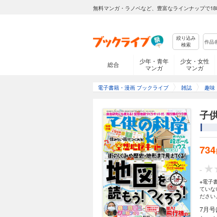
無料マンガ・ラノベなど、豊富なラインナップで18
絞り込み
検索
少年・青年
少女・女性
総合
マンガ
マンガ
電子書籍・漫画 ブックライブ
雑誌
趣味
子供
734
-
※電子
ていな
ださい
7月