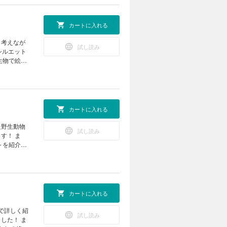
ツアー17
ートレーニ
で学ぼう
実験室 な
カートに入れる
ITRAX
から読み解
く考えなが
試し読み
 ポケデン
シルエット
） 学校で
生物で絵を
る！
聞 デリケ
クイズ コ
アートの世
モージャ博
とチィのひ
アー 気象
の巻 世界
カートに入れる
写真コンテ
ジ 錯覚
た野生動物
試し読み
いたら、君
す！ ま
じゃらしマシ
トを紹介。
ン ようか
業 卵を落
室 第28
球で一番深
ーツアー
来型の野球
ぜ？ な
カートに入れる
（理論編）
の北極通
で詳しく紹
試し読み
な傘 ポケ
した！ ま
の撮れた！