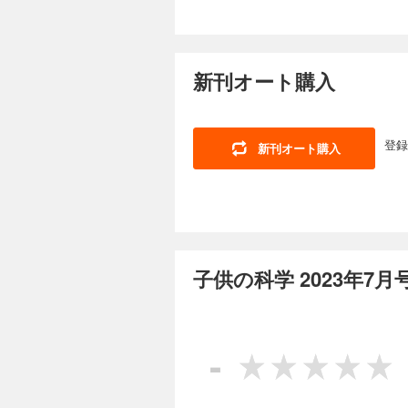
ステリー・ツアー 気
害時、君が犯罪に巻き
んか。 ★【別冊付録ポスター】色と形でめぐるキノコ図鑑 カラフルな色や、不思議な形をしたキノコたちを集めた
子供の科学 2025
う！ KoKaクリス
帰宅メッセージを自
ポスターです。眺め
新聞 野菜と切り方
734円 (税込)
参考にもなります。毒キノコには注意してくだ
てる！ 手さぐりカル
カプレ！ 身近だけど不思
今月号の特集は「ゾ
でタイムスリップ!?
見に行こう！ 南極通
新刊オート購入
たち。その正体は何
[別冊付録]最強の頭
灯 おうちや教室ですぐできる！ トッポとチィのひまつぶし実験室 なぜ？ 
ともいわれるゾウの
ビーカーくん、角イス
術館で開催中の「佐藤雅彦展 
ース おせんべいを
しができません。 ※
スト こんなの撮れた
非公開となる予定ですのでご了承ください。 目次 相
登録
新刊オート購入
ッチと動いて見える
ンタビュー まんが 
子供の科学 2025
害時に安全かどうかを
浜美術館リニューア
くりお菓子箱”！ 
734円 (税込)
ッポとチィのひまつぶ
ル新聞 もっと知ろ
る!? の巻 世界の
今月号は自由研究の
πの公式の計算にチ
物 コアラ micr
込み付録の型紙を使
授業 校庭にホタル!
スト こんなの撮れた
えているコト」を参
の縁側科学教室 第2
校でも塾でも教えて
に挑戦したいことを100
リーツアー8 台風の
子供の科学 2023年7
る！ AkaDako
型紙は取り外しできません。 目次 まんが にゃんと！CSI 猫科学捜査班 コカト
を疑え！ ウソと科
のひみつ コマで究め
ラマヌジャンのπの公
測 アロンアルフアで
子供の科学 2025
FUN！ すこぶるク
楽しもう！ 電気で学
まんが ロジカル・ミステリー・ツア
734円 (税込)
ッポとチィのひまつぶ
-
頭蓋骨化石
知る!? の巻 たくさ
今月の特集は「錯視
グ 第4回 Air W
ましょう！ つくり
マチック！ 球状星
「植物を絶滅から守