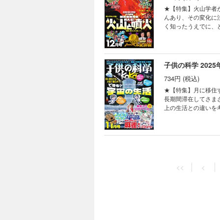
ロジカル・ミステリー
ん知って、もっと会
★【特集】火山学者
よう 雪の結晶ポス
ン シンキングタイマ
んあり、その変化に
供の科学見る＆撮る
く知ったうえでに、
術 君も「サバイバー
火予知、火山防災などについて教えていただき
スターの活動時間を
学賞では坂口志文博
ギーを使っている？
りやすく解説します。 また
ス増える!? フィボ
知らない!? しっ
子供の科学 2025
FUN！ すこぶるク
われているのでしょ
ろば まんが ロジカ
734円 (税込)
れはなぜなのでしょうか？しっぽの不思
夢を食べてくれる!?
う！ KoKaクリスマスリース ペーパークラフ
★【特集】月に移住す
撮るカレンダー2026
火山学者が教える！ 
長期間滞在してさま
新技術でAIが送電
上の生活との違いを
験室 なぜ？ なぜ？
について、アルテミス計画などの最
いたくなる 動物園
みよう！ 大人のゲ
ロ”がサポート まん
供向けの大会も開催
ルスンにある研究所
の楽しみ方を紹介。大
子供の科学 2025
ルライト 宇宙はドラ
冊付録】最強の頭脳
量子力学の世界・「
734円 (税込)
マンガ。まずは基本のルールを学んでみましょう
<<
<
の、サバイバルクッキ
レ！ 月に移住する・
★【特集】身近だけ
がる謎を追え！ ヘ
とときの北極通信 お
コ。身近ですが実は
のか？ ベジフル新
ーくんがゆく ビーカ
＆A型式で解明していきます
ャレンジ！ コドモノ
究中！ 世界の不思
だ 7万年・45m
ミは見分けられるか？ 本物の銅線はどれだ!? コカネットFUN！ すこぶるクイズ 目指せ！メダカと水辺
者の写真コンテスト
とです。世界一長い
士コンテスト2025
いない 錯覚道 ガ
ついて教えてくれる