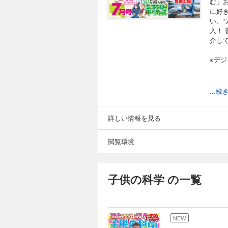
む」
に好
い、
入！
介し
※デ
...
Pic
ギュ
詳しい情報を見る
コカト
コカプ
閲覧環境
[特
潜入
えい
はど
子供の科学 の一覧
ロボッ
「科
藤原麻
世界
NEW
ダル