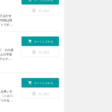
試し読み
イクはかせ
W付録は段
フトです。
ップを開催
カートに入れる
ーくん、粉
うちや教室
が、その成
 お役立
試し読み
4人の宇宙
くなる 動
アルテミ
北極のいま
を宿す赤い
術 簡単組
きる“おう
！ あそび
？ ビーカー
ロピカル
思議な植物
作所 ホン
カートに入れる
こんなの撮
ネット
体錯視（実
れる車いす
のはなぜ？
試し読み
きが形にな
る「ハズバ
付録]ペー
夏の元気チ
どうやるの
で“しかけ
けるとモノ
室 第30