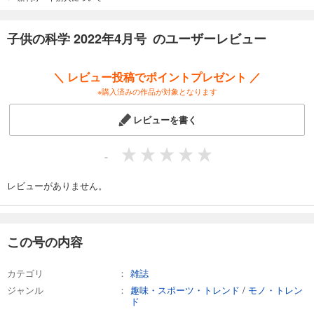
試し読み
子供の科学 2022年4月号 のユーザーレビュー
あらすじを表示する
子供の科学 2025年8月号
＼ レビュー投稿でポイントプレゼント ／
734
円 (税込)
※購入済みの作品が対象となります
カート
レビューを書く
試し読み
あらすじを表示する
-
子供の科学 2025年7月号
734
レビューがありません。
円 (税込)
カート
試し読み
この号の内容
あらすじを表示する
子供の科学 2025年6月号
カテゴリ
雑誌
734
円 (税込)
ジャンル
趣味・スポーツ・トレンド
/
モノ・トレン
カート
ド