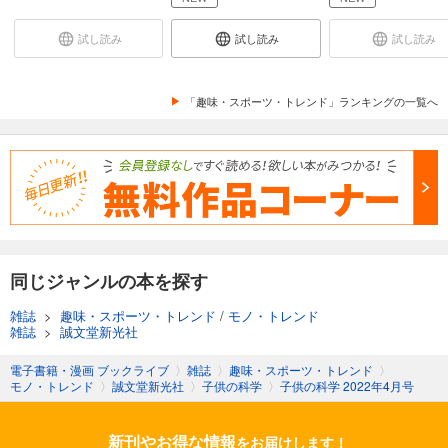
子供の科学 2024年8月号
試し読み
試し読み
試し読み
734
円 (税込)
カート
「趣味・スポーツ・トレンド」ランキングの一覧へ
試し読み
あらすじを表示する
子供の科学 2024年7月号
734
円 (税込)
カート
試し読み
あらすじを表示する
同じジャンルの本を探す
子供の科学 2024年6月号
雑誌
>
趣味・スポーツ・トレンド
/
モノ・トレンド
734
雑誌
>
誠文堂新光社
円 (税込)
カート
電子書籍・漫画 ブックライブ
〉
雑誌
〉
趣味・スポーツ・トレンド
〉
モノ・トレンド
〉
誠文堂新光社
〉
子供の科学
〉
子供の科学 2022年4月号
試し読み
あらすじを表示する
新刊やお得な情報
をお届けします！
子供の科学 2024年5月号