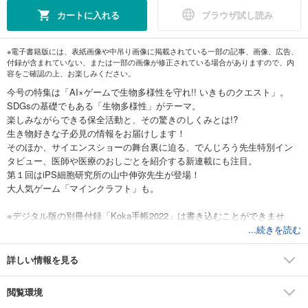
カートに入れる
ブラウザ試し読み
※電子書籍版には、表紙画像や中吊り画像に掲載されている一部の記事、画像、広告、
付録が含まれていない、または一部の画像が修正されている場合がありますので、内
容をご確認の上、お楽しみください。
今号の特集は「AI×ゲームで生物多様性を守れ!! いきものクエスト」。
SDGsの基礎でもある「生物多様性」がテーマ。
楽しみながらできる保全活動と、その驚きのしくみとは!?
生き物好きな子必見の情報をお届けします！
そのほか、サイエンスショーの舞台裏に迫る、でんじろう先生特別イン
タビュー、医師や医療のおしごとを紹介する新連載にも注目。
第１回はiPS細胞研究所の山中伸弥先生が登場！
大人気ゲーム「マインクラフト」も。
※デジタル版の別冊付録「Koka手帳2022」は書き込むことができませ
ん。
...続きを読む
※デジタル版の別冊付録「Koka手帳2022」は「memo」を収録しておりま
せん。
詳しい情報を見る
閲覧環境