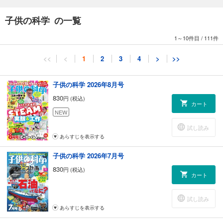
でんじろう先生に聞く サイエンスショーの舞台裏
子供の科学 の一覧
コカトピ！
コカプレ！
1～10件目
/
111件
［特集］AI×ゲームで生物 多様性を守れ!! いきものクエスト
ジブン専用パソコン4発売記念！ マインクラフトパイリボーンで「サバイ
<<
<
1
2
3
4
>
>>
バル生活」にチャレンジ！
えいせいくんがご案内！ スカパーJSATのゆかいななかまたち／光データ
中継衛星で速く、たくさんの情報を伝えよう！
子供の科学 2026年8月号
［新連載］医師・医療のおしごと大解剖！ ドクターズ・リレー／第１回
830
円 (税込)
京都大学iPS細胞研究所教授 山中伸弥
カート
欠伸軽便鉄道通信 森博嗣のトコトンものづくりライフ／庭園鉄道の安全
NEW
性
試し読み
世界の不思議な植物／ヒルギダマシ
あらすじを表示する
錯覚道／ホロウマスク錯視（理論編）
南極観測隊おしごとREPORT／越冬隊長のお仕事
子供の科学 2026年7月号
KoKa手帳2022 使い方ガイド
830
円 (税込)
世の中の課題を解決する 電気のチカラ！／効率よくクリーンな発電がで
カート
きないかな？
世界を変えた科学と実験／小さな音を聞く！ ラエンネックの聴診器
試し読み
なぜ？ なぜ？ どうして？
あらすじを表示する
ビーカーくんがゆく／ビーカーくん、液体の二酸化炭素に出会う!? の巻
今月はこの星座を探そう！／こじし座