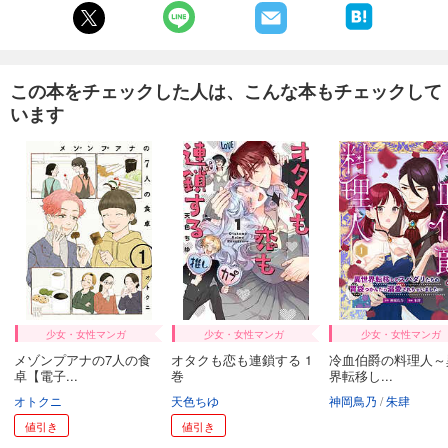
あらすじを表示する
子供の科学 2025年2月号
734
円 (税込)
この本をチェックした人は、こんな本もチェックして
カート
います
試し読み
あらすじを表示する
子供の科学 2025年1月号
734
円 (税込)
カート
試し読み
あらすじを表示する
少女・女性マンガ
少女・女性マンガ
少女・女性マンガ
子供の科学 2024年12月号
メゾンプアナの7人の食
オタクも恋も連鎖する 1
冷血伯爵の料理人～
734
円 (税込)
卓【電子...
巻
界転移し...
カート
オトクニ
天色ちゆ
神岡鳥乃
朱肆
値引き
値引き
試し読み
あらすじを表示する