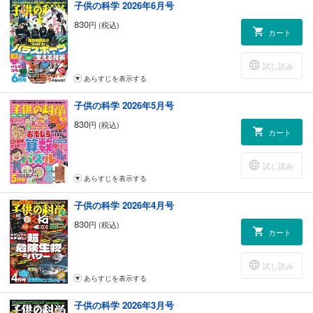
子供の科学 2026年6月号
ポケデン／UFOサウンダー
830
円 (税込)
読者の写真コンテスト こんなの撮れた！
カート
読者の写真コンテスト こんなの撮れた！ 2021年度賞
学校でも塾でも教えてくれない 生きる技術／つるす木がなくてもOK ど
試し読み
こでもハンモックをつくろう！
あらすじを表示する
ベジフル新聞／キャベツの仲間たち
めざせ！ マスマジシャン／はじまりは1？ それとも0？
子供の科学 2026年5月号
コドモノカガク製作所／押すと出てくる！ ミニ自動販売機
KoKa Scramble
830
円 (税込)
カート
目次
KoKaひろば
［最終回］謎解きマンガ 放課後探偵 世界の危険生物編／それぞれの道
試し読み
［別冊付録］KoKa手帳2022
あらすじを表示する
子供の科学 2026年4月号
830
円 (税込)
カート
試し読み
あらすじを表示する
子供の科学 2026年3月号