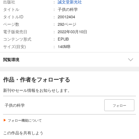
出版社
誠文堂新光社
試し読み
タイトル
子供の科学
あらすじを表示する
タイトルID
20012404
子供の科学 2025年5月号
ページ数
292ページ
電子版発売日
734
2022年03月10日
円 (税込)
カート
コンテンツ形式
EPUB
サイズ(目安)
140MB
試し読み
あらすじを表示する
閲覧環境
子供の科学 2025年4月号
734
円 (税込)
作品・作者をフォローする
カート
新刊やセール情報をお知らせします。
試し読み
あらすじを表示する
子供の科学
フォロー
子供の科学 2025年3月号
734
フォロー機能について
円 (税込)
カート
この作品を共有しよう
試し読み