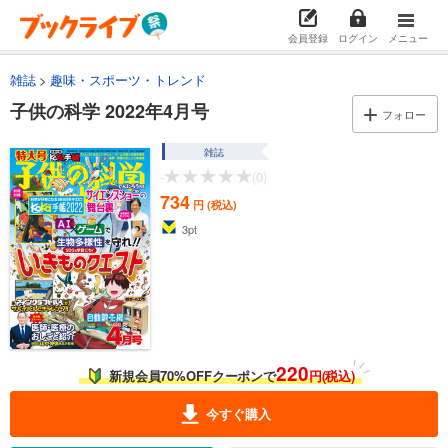
会員登録
ログイン
メニュー
雑誌
趣味・スポーツ・トレンド
子供の科学 2022年4月号
フォロー
雑誌
-
(0)
734
円 (税込)
3
pt
220
新規会員70%OFFクーポンで
円(税込)
今すぐ購入