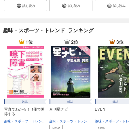
試し読み
試し読み
試し読み
子供の科学 2024年11月号
734
円 (税込)
カート
趣味・スポーツ・トレンド ランキング
試し読み
あらすじを表示する
1位
2位
3位
子供の科学 2024年10月号
734
円 (税込)
カート
試し読み
あらすじを表示する
子供の科学 2024年9月号
734
円 (税込)
雑誌
雑誌
雑誌
カート
写真でわかる！ 1冊で習
月刊星ナビ
EVEN
得する...
試し読み
趣味・スポーツ・トレンド
趣味・生活
趣味・スポーツ・トレンド
趣味・生活
あらすじを表示する
NEW
NEW