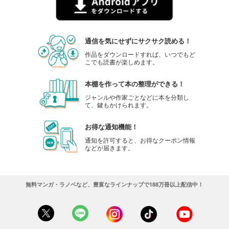
734
円 (税込)
カート
試し読み
通信を気にせずにサクサク読める！
あらすじを表示する
作品をダウンロードすれば、いつでもど
こでも読書が楽しめます。
子供の科学 2024年1月号
734
円 (税込)
カート
本棚を作って本の整理ができる！
ジャンルや作家ごとなどに本を分類し
て、鍵もかけられます。
試し読み
あらすじを表示する
お得な通知機能！
子供の科学 2023年12月号
通知を許可すると、お得なクーポン情報
などが届きます。
734
円 (税込)
カート
試し読み
無料マンガ・ラノベなど、豊富なラインナップで188万冊以上配信中！
あらすじを表示する
子供の科学 2023年11月号
734
円 (税込)
カート