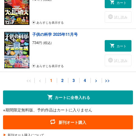
カート
試し読み
あらすじを表示する
子供の科学 2025年11月号
734
円 (税込)
カート
試し読み
あらすじを表示する
子供の科学 2025年10月号
<<
<
1
2
3
4
>
>>
734
円 (税込)
カート
カートに全巻入れる
試し読み
※期間限定無料版、予約作品はカートに入りません
あらすじを表示する
子供の科学 2025年9月号
新刊オート購入
734
円 (税込)
カート
新刊オート購入について