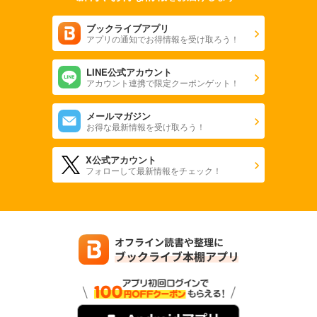
734
円 (税込)
カート
ブックライブアプリ
アプリの通知でお得情報を受け取ろう！
試し読み
LINE公式アカウント
あらすじを表示する
アカウント連携で限定クーポンゲット！
子供の科学 2024年4月号
メールマガジン
734
円 (税込)
お得な最新情報を受け取ろう！
カート
X公式アカウント
試し読み
フォローして最新情報をチェック！
あらすじを表示する
子供の科学 2024年3月号
734
円 (税込)
カート
試し読み
あらすじを表示する
子供の科学 2024年2月号