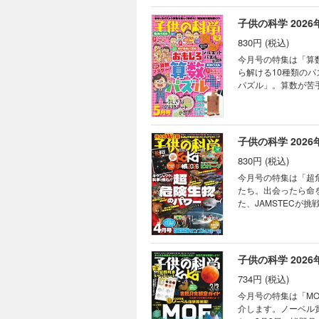
話 蜜蝋ラップをつく
レ！ 競技用器具がス
オゾン層の役割 ［
ングってどんなこと？
子供の科学 2026
SDGs 静電気で動
830円 (税込)
ぜ？ なぜ？ どうして
を体験しよう！ た
今月号の特集は「算
く氷の記憶 ひとと
ら解ける10種類の
アメザーザー 宇宙
パズル」。算数が苦
も塾でも教えてくれ
描く「微生物アート」に
AkaDakoものづく
は切り取って使用することができません。 目次 まんが に
ートでかわいいフルー
集］いますぐやりた
ドモノカガク製作所 
界 ［特集］「小中学
子供の科学 2026
士の縁側科学教室 第
まつぶし実験室 なぜ
ミステリーツアー16
830円 (税込)
の不思議な植物 ラ
スト こんなの撮れた
今月号の特集は「超
道 縦断勾配錯視（
たち。出会ったら命
はどうする？ キミのひ
た、JAMSTECが
ンをつくろう！（1
さらに今月はW付録！「Ko
んをぴったり3等分!
とじ込み付録は、取り外しや書き込みができま
とす!? ゆで1グラ
プレ！ ［特集］キケ
話 ハチの巣が六角形
い海からの超深海サン
子供の科学 2026
15 因縁の敵、現る
場 エスコンフィール
734円 (税込)
ぜ？ どうして？ ビ
たくさん知って、も
今月号の特集は「M
信 空から観察する
介します。ノーベル
デン トキドキサク