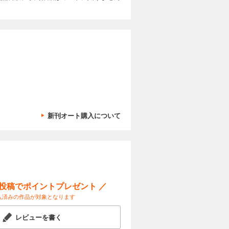
つけよ
回 顔認識で
 ベジフル
ノコ探しの
カートに入れる
さわって当
話 秋の公園
化け物」
種類は？
試し読み
電球形蛍光
」のモデル
他、横浜美
三幸製菓ブ
写真コンテ
11月より
ガボールパ
や町が、災
古生物 横
識で“びっ
きる！ ト
カートに入れる
さ ベジフ
の秘密を知
ヌジャンの
新刊オート購入について
物園の動
など、とじ
くわく理科
試し読み
の写真コンテ
「ネコの考
ージャ博士
践編） 学
は、夏休み
気象ミステ
が形にな
やしい科学
ン 驚異！
極の雲の観
ネット
Sで科学を
aひろば
きる！ ト
ー投稿でポイントプレゼント ／
カートに入れる
の可能性を
入済みの作品が対象となります
ログラミン
つくってみ
試し読み
宇宙はドラ
特集は
レビューを書く
れない！生
連載100