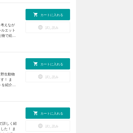
ツアー17
ートレーニ
で学ぼう
実験室 な
カートに入れる
ITRAX
から読み解
く考えなが
試し読み
 ポケデン
シルエット
） 学校で
生物で絵を
る！
聞 デリケ
クイズ コ
アートの世
モージャ博
とチィのひ
アー 気象
の巻 世界
カートに入れる
写真コンテ
ジ 錯覚
た野生動物
試し読み
いたら、君
す！ ま
じゃらしマシ
トを紹介。
ン ようか
業 卵を落
室 第28
球で一番深
ーツアー
来型の野球
ぜ？ な
カートに入れる
（理論編）
の北極通
で詳しく紹
試し読み
な傘 ポケ
した！ ま
の撮れた！