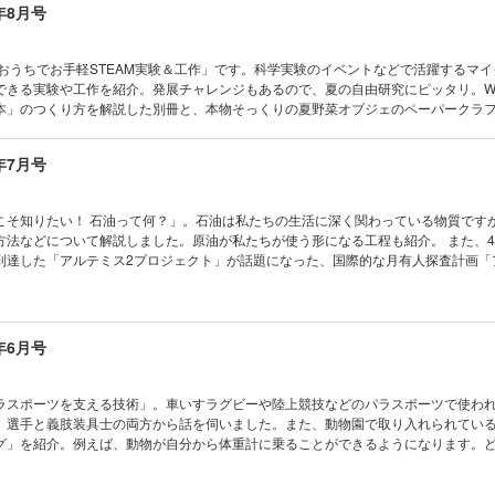
年8月号
観測隊おしごとREPORT／変わりつつある南極の気候を捉える
めよう！ ジブン専用パソコン／スクラッチ2.0でフラクタル図形を描こう
a勉強部
「おうちでお手軽STEAM実験＆工作」です。科学実験のイベントなどで活躍するマ
フル新聞／きみはどれくらいわかる？ ベジフルクイズ
できる実験や工作を紹介。発展チャレンジもあるので、夏の自由研究にピッタリ。
せ！ マスマジシャン／ナイチンゲールのマスマジック
本」のつくり方を解説した別冊と、本物そっくりの夏野菜オブジェのペーパークラ
クのお名前っ！／単位
周年！ 『子供の科学』の人気キャラ「ビーカーくん」にも迫ります。 ※デジタル版の型紙
モノカガク製作所／交差リンク機構で動くロボットハンド
コカトピ！ コカプレ！ マイクはかせと
Scramble
年7月号
お手軽 STEAM実験＆工作 古代の銅鐸の音に科学で迫る!? 伊藤尚未先生ワークショ
の発明 きみの工夫
 10年分の「なるほど！」 ビーカーくんヒストリー ビーカーくんがゆく ビーカ
の巻 電気で学ぼうSDGs 日本最大級の洋上風力発電 石狩湾新港洋上風力発電所 お
こそ知りたい！ 石油って何？」。石油は私たちの生活に深く関わっている物質です
aひろば
ポとチィのひまつぶし実験室 なぜ？ なぜ？ どうして？ [新連載]教えて！ アベ先生
方法などについて解説しました。原油が私たちが使う形になる工程も紹介。 また、
終回］謎解きマンガ 放課後探偵メイカー編／いつか必ず
の裏ワザ No.1 矢印キーでスプライトを滑らかに動かす たくさん知って、もっと会いた
到達した「アルテミス2プロジェクト」が話題になった、国際的な月有人探査計画「
 南極通信 “いまの南極”から地球環境を見守る ひとときの北極通信 海氷が語る
建設など、今後の予定についても含めて紹介します。 ※デジタル版の型紙は使用する
コンテスト こんなの撮れた！ ポケデン タタクン 宇宙はドラマチック！ 星の子
立体の混在から生まれる錯視（理論編） 学校でも塾でも教えてくれない！生き残る技
す有人探査プログラム「アルテミス計画」がわかる！ 市岡元気先生の実験が自宅でで
・クッカー」をつくって生き残れ！ [新連載]ビスケットでたのしいプログラミング
おうちや教室ですぐできる！ トッポとチィのひまつぶし実験室 なぜ？ なぜ？ どうして
年6月号
ーター 第1回 ビスケットをはじめよう ベジフル新聞 身近になってきた ト
くん、室内で虹に出会う!? の巻 自由研究フェス2026開催のお知らせ 世界の不
 マスマジシャン 定規とコンパスで正五角形を作図しよう！ コドモノカガク製
たくさん知って、もっと会いたくなる 動物園の動物 サイ 読者の写真コンテスト 
野菜オブジェ わくわく理科授業 おにぎりがうんこになる道 キミはわかる？ コカ
キチポ 宇宙はドラマチック！ 二刀流銀河、激動の過去 錯覚道 絵から生まれる立
ラスポーツを支える技術」。車いすラグビーや陸上競技などのパラスポーツで使わ
イズ モージャ博士の縁側科学教室 第31話 ドライアイスを水に入れると泡が出る
でも教えてくれない！生き残る技術 「あかり」をつくろう！ 最終回 キミのひらめ
。選手と義肢装具士の両方から話を伺いました。また、動物園で取り入れられてい
カル・ミステリー・ツアー 気象ミステリーツアー18 都会の猛暑に注意!? [とじ込み
ものづくりラボ さよならタコちゃん、こんにちは未来のクリエイター ベジフル新聞 
グ」を紹介。例えば、動物が自分から体重計に乗ることができるようになります。
ノみたい!? 夏野菜のオブジェ [別冊付録]開くと夏野菜の畑が飛び出す！ 段ボール
菜 めざせ！ マスマジシャン 三角数、四角数、五角数 コドモノカガク製作所 あ
を飼育員の方に聞きました！付録は「ハシビロコウ」のペーパークラフトです。 ※デジタル
のボックス コカネットFUN！ すこぶるクイズ まんが モージャ博士の縁側科学教
。 目次 まんが にゃんと！ CSI猫科学捜査班 コカトピ！ コカプ