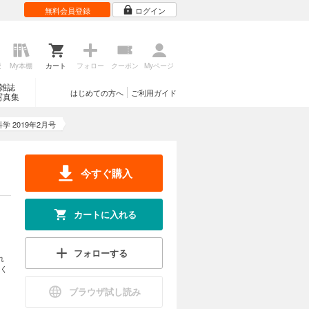
無料会員登録
ログイン
歴
My本棚
カート
フォロー
クーポン
Myページ
雑誌
はじめての方へ
ご利用ガイド
写真集
学 2019年2月号
今すぐ購入
カートに入れる
フォローする
れ
く
ブラウザ試し読み