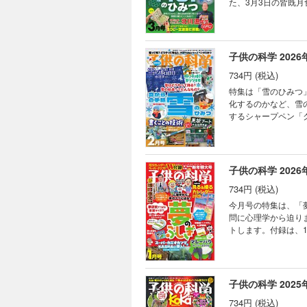
た、3月3日の皆既
2025年年度賞 
の機会です。付録の「皆既
キミのひらめきが形に
録は書き込むことができません。 目次 まんが にゃんと！ CSI猫科学捜
（2） ベジフル新
年ノーベル化学賞受賞
検証！ コドモノカガ
ー 3月3日の皆既月
子供の科学 2026
モージャ博士の縁側科
どうして？ ビーカー
ミステリー・ツアー
734円 (税込)
果発表会開催！ 世
チュア生きもの観察 
ショウウオ 読者の写
特集は「雪のひみつ
く、宇宙を見渡す窓
化するのかなど、雪
き残るための「応急手
するシャープペン「
コーディネーターロ
集合。雪が降った時に結晶を観
ン 折り紙マジックで
しできません。 目次 まんが にゃんと！ CSI猫科学捜査班 コカトピ！ コカプレ！ ［特集］雪はどうやって降る？
すこぶるクイズ ぼく
雪の結晶ってどんなも
立つ研究」って何だろ
ト大会結果発表！ Ni
子供の科学 2026
をつくる 透明な太陽
734円 (税込)
て？ ビーカーくんが
の動物 シマウマ 大
今月号の特集は、「
南極通信 南極の海
問に心理学から迫りま
真コンテスト こん
トします。付録は、
錯覚道 背景写真に
くれるという伝説があるバク（マ
なろう！② キミのひ
切り取り、取り外しができません。 目次 まんが にゃんと！ CSI
ルドクターくられ先
ぐに忘れるのはなぜ？
ウレンソウ めざせ！
潜入したぞ！ 診断書
子供の科学 2025
る！振り子時計式キツ
る！ トッポとチィの
ぶるクイズ まんが 
734円 (税込)
体感!? の巻 202