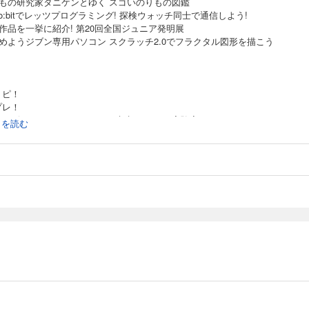
りもの研究家タニケンとゆく スゴいのりもの図鑑
cro:bitでレッツプログラミング! 探検ウォッチ同士で通信しよう!
作品を一挙に紹介! 第20回全国ジュニア発明展
じめようジブン専用パソコン スクラッチ2.0でフラクタル図形を描こう
トピ！
プレ！
集］ビーカーくん×でんじろう先生 ひみつの実験室
続きを読む
もの研究家タニケンとゆく スゴいのりもの図鑑
ro:bitでレッツプログラミング！ 自分だけの探検ウォッチをつくろう／探検ウ
士で通信しよう！
作品を一挙に紹介！ 第20回全国ジュニア発明展
&#8252; 電気の達人 未来を変える全固体電池
に！KoKa生物部／生卵とゆで卵を見分ける！
なぜどうして？
ース、かましたいの!!／ゲノム編集と人間のこれから
道／多義図形 理論編
 GO！ VR／VRでNASAを体験しよう！
の不思議な植物／リュウケツジュ
の写真コンテスト こんなの撮れた！
デン／プチピカマーカー
を見つけよう／火星