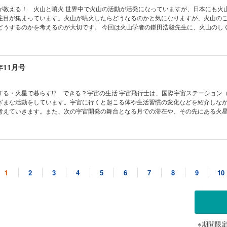
・ツアー 気象ミステリーツアー12 雪国は大変!? ［別冊付録］さまざまな形に
いたくなる 動物園の動物 ビントロング 読者の写真コンテスト こんなの撮れた！
が教える！ 火山と噴火 世界中で火山の活動が活発になっていますが、日本にも火
ター
ー 宇宙はドラマチック！ 16世紀、ティコが見た星は？ 錯覚道 ピンナ錯視（実
注目が集まっています。火山が噴火したらどうなるのかと気になりますが、火山の
カレンダー2026（カレンダーの使い方紹介） 学校でも塾でも教えてくれない！生き
どうするのかを考えるのが大切です。 今回は火山学者の鎌田浩毅先生に、火山のし
」になろう！① キミのひらめきが形になる！ AkaDakoものづくりラボ 第6回
ました。 ★2025年ノーベル賞 2025年のノーベル賞は、生理学・医
大調査！ ヘルドクターくられ先生のあやしい科学を疑え！ 私たちは1日どれくら
士が、化学賞では北川進博士が受賞されました。受賞したそれぞれの研究内容につ
 ベジフル新聞 みんなの考え方キャラクター 受賞作品発表 めざせ！ マスマジシ
、物理学賞の受賞研究についても併せて紹介しています。 ★【特集】知っているようで
ナッチ数マジック！ コドモノカガク製作所 悪夢を食べてくれる!? マレーバク コカ
ぽのヒミツ 多くの生き物にはしっぽがあって、いろいろな形をしています。しっぽはど
年11月号
イズ まんが モージャ博士の縁側科学教室 第24話 たくさん寝ても眠いのはナゼ？
うか？ また、人間にはしっぽがありませんが、実は「しっぽを失くした」そうな
ル・ミステリー・ツアー 気象ミステリーツアー11 西高東低と冬の風邪 ［とじ込
議を解明します！ ★【とじ込み付録】KoKaのキャラたちで飾りつけよ
 マレーバクペーパークラフト ［別冊付録］2026年は観察＆撮影にチャレンジしよう
ト 目次 2025年ノーベル賞・日本人2名がダブル受賞！ コカトピ！
る・火星で暮らす!? できる？宇宙の生活 宇宙飛行士は、国際宇宙ステーション（
火山と噴火 知ってるようで知らない!? しっぽのヒミツ コカプレ！ 電気で学ぼうS
ざまな活動をしています。宇宙に行くと起こる体や生活習慣の変化などを紹介しな
線を点検 ドローン自律飛行システム おうちや教室ですぐできる！ トッポとチィのひ
考えていきます。また、次の宇宙開発の舞台となる月での滞在や、その先にある火
 どうして？ ビーカーくんがゆく ビーカーくん、圧倒される!? の巻 たくさん知って
新の研究を交えて紹介します。 ★【特集】最強の頭脳スポーツ 麻雀をやって
の動物 チンパンジー 「小中学生トコトンチャレンジ」月面ローバー開発を“宇宙開
ームというイメージが強かった「麻雀」ですが、最近では頭脳スポーツとしての人気
が にゃんと！CSI 猫科学捜査班 南極通信 美しいオーロラ観測 ひとときの北極通
されています。精神力が鍛えられたり、算数に強くなるといったところも注目され
の観測基地 読者の写真コンテスト こんなの撮れた！ ポケデン 消えそうで消えな
人も子供も一緒に遊べるので、家族でチャレンジしてみるのもいいかもしれません！ ★
年10月号
マチック！ 流星群を置き土産に 錯覚道 ピンナ錯視（理論編） 2025年ノーベ
ゲーム 麻雀をやってみよう MINIマンガ 麻雀は形が大事 麻雀の基本的な遊び方
トンネル効果」とは？ 学校でも塾でも教えてくれない！生き残る技術 災害時に生
！ 目次 まんが にゃんと！CSI 猫科学捜査班 コカトピ！ コカプ
1
2
3
4
5
6
7
8
9
10
ング！ キミのひらめきが形になる！ AkaDakoものづくりラボ 第5回 カイロ
火星で暮らす!? できる？ 宇宙の生活 最強の頭脳スポーツ 麻雀をやってみよう！ [
ど不思議な生き物 キノコのミステリー 公園を散歩すると見かけたり、食卓にもよ
ルドクターくられ先生のあやしい科学を疑え！ すべての危険から遠ざけることは、
うちや教室ですぐできる！ トッポとチィのひまつぶし実験室 なぜ？ なぜ？ どうし
謎が多い生き物です。地球上にいつからいて、どのくらいの種類がいるのか…キノコ
聞 ごはんはスゴイ！ 日本のお米 めざせ！ マスマジシャン カレンダー足し算マ
ーくん、木材ならではを知る!? の巻 トコトンチャレンジ2025 受賞者×パートナ
。奥深いキノコの世界をのぞいてみてください！ ★【特集】福井県・水月湖が刻ん
カガク製作所 おなじみのキャラで飾りつけ！ KoKaクリスマスリース わくわく理
議な植物 フェネストラリア たくさん知って、もっと会いたくなる 動物園の動物 
 世界一長い年縞を見に行こう！ 「年縞」とは縞模様を保ったまま積み重ねられた泥
の生き物博
 こんなの撮れた！ ポケデン ジャンケンカツト 宇宙はドラマチック！ 似ている
年縞が見つかった福井県の水月湖と年縞博物館に伺って年縞を見てきました！ 過
結果発表 モージャ博士の縁側科学教室 第23話 温泉と火山ガス KoKaひろば ロ
ボールパッチと動いて見える錯視（実践編） 学校でも塾でも教えてくれない！生き残
だけでなく、これからの気候を考える上でも参考になります。みなさんも一緒に考
※期間限