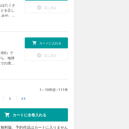
注目してみ
 ポケデ
山はたくさ
試し読み
践編） 子
ことを正し
残る技
くみや、噴
 夜型ハム
いのエネル
いて、わか
ャン １マ
ネット
のように使
 KoKaひ
のです。そ
カートに入れる
み付録］悪
！ 見る＆
ISS）で
試し読み
DGs 最
がら、地球
まつぶし実
星での滞在
、もっと会
発のプ
も高く、子
信 ニーオ
ている麻雀
いキャンド
【別
ル物理学賞
を紹介した
1～10件目
/
111件
カートに入れる
き残るため
>
>>
の温度が下
新連載]ひ
く並ぶキノ
いいことな
試し読み
て？ ビーカ
の謎をQ
ジックにチ
ー企業で研
科授業 キ
カートに全巻入れる
ラクダ 読
の地層のこ
ようで似て
去の気候に
ジカル・ミ
る技術 災
えてみませ
定無料版、予約作品はカートに入りません