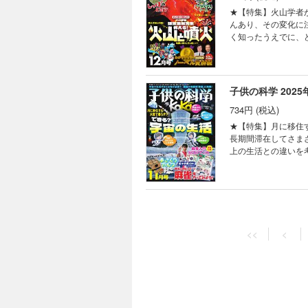
ロジカル・ミステリー
ん知って、もっと会
★【特集】火山学者
よう 雪の結晶ポス
ン シンキングタイマ
んあり、その変化に
供の科学見る＆撮る
く知ったうえでに、
術 君も「サバイバー
火予知、火山防災などについて教えていただき
スターの活動時間を
学賞では坂口志文博
ギーを使っている？
りやすく解説します。 また
ス増える!? フィボ
知らない!? しっ
子供の科学 2025
FUN！ すこぶるク
われているのでしょ
ろば まんが ロジカ
734円 (税込)
れはなぜなのでしょうか？しっぽの不思
夢を食べてくれる!?
う！ KoKaクリスマスリース ペーパークラフ
★【特集】月に移住す
撮るカレンダー2026
火山学者が教える！ 
長期間滞在してさま
新技術でAIが送電
上の生活との違いを
験室 なぜ？ なぜ？
について、アルテミス計画などの最
いたくなる 動物園
みよう！ 大人のゲ
ロ”がサポート まん
供向けの大会も開催
ルスンにある研究所
の楽しみ方を紹介。大
子供の科学 2025
ルライト 宇宙はドラ
冊付録】最強の頭脳
量子力学の世界・「
734円 (税込)
マンガ。まずは基本のルールを学んでみましょう
<<
<
の、サバイバルクッキ
レ！ 月に移住する・
★【特集】身近だけ
がる謎を追え！ ヘ
とときの北極通信 お
コ。身近ですが実は
のか？ ベジフル新
ーくんがゆく ビーカ
＆A型式で解明していきます
ャレンジ！ コドモノ
究中！ 世界の不思
だ 7万年・45m
ミは見分けられるか？ 本物の銅線はどれだ!? コカネットFUN！ すこぶるクイズ 目指せ！メダカと水辺
者の写真コンテスト
とです。世界一長い
士コンテスト2025
いない 錯覚道 ガ
ついて教えてくれる