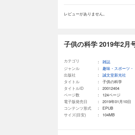
き残る技術 うんこ
回を迎えた「ビーカーく
第1回 「靴下泥棒
別冊付録は取り外しできません。 目次 まんが にゃんと！CSI 猫科学捜
である ベジフル新聞
作でしくみがわかる 
レビューがありません。
ャン コドモノカガ
新技術で飛行船を“再
子供の科学 2025
理科授業 コカネット
て？ ビーカーくんが
よう！ KoKaひろば まん
734円 (税込)
さん知って、もっと会
付録］【型紙】コマを
ぐるみの気持ちを表
今月の特集は「私た
ト 宇宙はドラマチ
でしょうか？その謎
子供の科学 2019年2月
る技術 特別企画『
アサリの模様や色の
すめ ヘルドクター
原寸大の貝殻の写真とその
～い夏も元気!! め
取り外しできません。 目次 まんが にゃんと！CSI 猫科学捜査班 コカトピ！ コカプレ！ [第1特集]私た
カテゴリ
トFUN！ すこぶる
：
雑誌
支える 地盤と地下の
ば まんが ロジカル
2025 受賞者発表！
ジャンル
：
趣味・スポーツ・
子供の科学 2025
念！「ビーカーくん
る 洋上浮体式太陽光
出版社
：
誠文堂新光社
734円 (税込)
どうして？ ビーカー
タイトル
：
子供の科学
陸旅行」 たくさん知っ
今月の特集は「太陽
タイトルID
：
20012404
ング 第2回「自動
うなっているのか、
ページ数
：
124ページ
555 宇宙はドラマ
介。新連載は小型コン
ない！生き残る技術 
電子版発売日
：
2019年01月10日
録はカーネーションのペーパ
AIにやらせよう 
り取りができません。 目次 まんが にゃんと！CSI 猫科学捜査班 コカトピ！ コカプレ！ [特集]どうし
コンテンツ形式
：
EPUB
粒のパワー野菜 ニン
なった？ 太陽系の謎を追え！ [新連載]じぶんだけの探検ウォッチをAIでパワーアップ！ micro:bitでレッツAIプログ
サイズ(目安)
：
104MB
走る！ 段ボールカー
ラミング 第1回 「mi
子供の科学 2025
のメリット KoKa
ですぐできる！ トッ
録］両面ポスター 
734円 (税込)
海のピンチを知る!?
る 動物園の動物 ユ