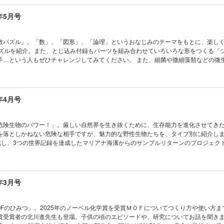
ってみよう KoKaひろば まんが ロジカル・ミステリー・ツアー 気象ミステリー
ゴイッ！ パラスポーツを支える技術 動物と協力しながら健康を守る ハズバンダリ
とじ込み付録]ペーパークラフト くだものボックス
 小中学生トコトンチャレンジ 桐山製作所 水蒸気蒸留実験 体験会を開催！ 電気
年5月号
く未来の力 強誘電モーター おうちや教室ですぐできる！ トッポとチィのひまつぶし
？ ビーカーくんがゆく ビーカーくん、チョウのグルメさを知る!? の巻 キミもGRAV
くさん知って、もっと会いたくなる 動物園の動物 ビーバー 南極通信 アイスコア
数パズル」。「数」、「図形」、「論理」というおなじみのテーマをもとに、楽し
きの北極通信 樹木の材料は大気中の炭素 読者の写真コンテスト こんなの撮れた！
パズルを紹介。また、とじ込み付録もパーツを組み合わせていろいろな形をつくる「
はドラマチック！ 猫の目は何を物語る？ 錯覚道 絵から生まれる立体錯視（理論編
手…という人もぜひチャレンジしてみてください。 また、細菌や微細藻類などの微
ない！生き残る技術 身近なものを活用して生き残れ！ キミのひらめきが形にな
、編集部員が挑戦！ どうやって絵を描いたのでしょうか…注目です！ ※デジタル版の型紙
りラボ 第11回 JavaScriptで自動猫じゃらしマシンをつくろう！（2） ベジフル新
ゃんと！ CSI猫科学捜査班 コカトピ！ コカプレ！ ［特
ツ サクランボ めざせ！マスマジシャン 10月なのになぜ8番目？ 暦にまつわる数
くなる！ 遊びながらわかる！ 算数パズル ［特集］バクテリアでお絵描き 微生物
クセになるかわいさ！ ハシビロコウ コカネットFUN！ すこぶるクイズ まんが 
生トコトンチャレンジ2026」受賞者を発表！ おうちや教室ですぐできる！ トッポ
年4月号
29話 壊れた傘を修理してみよう KoKaひろば まんが ロジカル・ミステリー・ツ
？ なぜ？ どうして？ ビーカーくんがゆく ビーカーくん、生きものの進化に迫る!? 
 いざ、南極の地へ ［とじ込み付録]ペーパークラフトでつくろう！ ハシビロコウ
フレシア たくさん知って、もっと会いたくなる 動物園の動物 ハリモグラ 読者の
！ ポケデン カゲブンシン 宇宙はドラマチック！ 爆発後のガスが残したメッセー
危険生物のパワー！」。厳しい自然界を生き抜くために、生存能力を進化させてき
実践編） 学校でも塾でも教えてくれない！生き残る技術 倒れている家族や友達が
を落としかねない危険な相手ですが、魅力的な野性生物たちを、タイプ別に紹介しま
らめきが形になる！ AkaDakoものづくりラボ 第10回 JavaScriptで自動猫
挑戦し、3つの世界記録を達成したマリアナ海溝からのサンプルリターンのプロジェク
） ベジフル新聞 こ～んなに大活躍 ダイズってスゴイ！ めざせ！ マスマジシャ
Ka手帳2026」と「ビオトープ」のペーパークラフトです。 ※デジタル版の別冊付録・
? コドモノカガク製作所 ぴったり入れよう 立体はめこみパズル わくわく理科授
せん。 目次 まんが にゃんと！ CSI猫科学捜査班 コカトピ！ コカ
ンプリって何？ コカネットFUN！ すこぶるクイズ まんが モージャ博士の縁側科学教
ンなワケに科学で挑む！ 超危険生物のパワー ［特集］3つの世界記録を達成！ 地
なのはナゼ？ KoKaひろば まんが ロジカル・ミステリー・ツアー 気象ミステリ
プルリターン KoKa手帳使い方ガイド 電気で学ぼうSDGs 地域を活性化させる未
年3月号
!? ［とじ込み付録]いろんなカタチをつくろう！ シルエットパズル
ドHOKKAIDO おうちや教室ですぐできる！ トッポとチィのひまつぶし実験室 な
ーカーくんがゆく ビーカーくん、巨大細胞に出会う!? の巻 錯覚道 縦断勾配錯視
っと会いたくなる 動物園の動物 チーター 南極通信 基地の電気を守る ひととき
OFのひみつ」。2025年のノーベル化学賞を受賞ＭＯＦについてつくり方や使い方ま
北極のクジラたち 宇宙はドラマチック！ ガスと星が降る銀河？ 宇宙に広げた大き
賞受賞者の北川進先生も登場。子供の頃のエピソードや、研究についてお話を聞きま
ラフブキ 読者の写真コンテスト こんなの撮れた！ 読者の写真コンテスト こんな