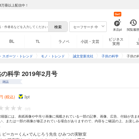
8万冊以上配信中！
Get!
セーフサーチ 中
来店pt
閲覧履
ビジネス
BL
TL
ラノベ
小説・文芸
実用
・スポーツ・トレンド
モノ・トレンド
誠文堂新光社
子供の科学
子供の科
の科学 2019年2月号
雑誌
円 (税込)
3
pt
0件
書籍版には、表紙画像や中吊り画像に掲載されている一部の記事、画像、広告、付録が含ま
い、または一部の画像が修正されている場合がありますので、内容をご確認の上、お楽しみ
。
集 ビーカーくん×でんじろう先生 ひみつの実験室