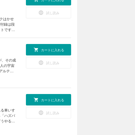
試し読み
イクはかせ
W付録は段
フトです。
ップを開催
カートに入れる
ーくん、粉
うちや教室
が、その成
 お役立
試し読み
4人の宇宙
くなる 動
アルテミ
北極のいま
を宿す赤い
術 簡単組
きる“おう
！ あそび
？ ビーカー
ロピカル
思議な植物
作所 ホン
カートに入れる
こんなの撮
ネット
体錯視（実
れる車いす
のはなぜ？
試し読み
きが形にな
る「ハズバ
付録]ペー
夏の元気チ
どうやるの
で“しかけ
けるとモノ
室 第30