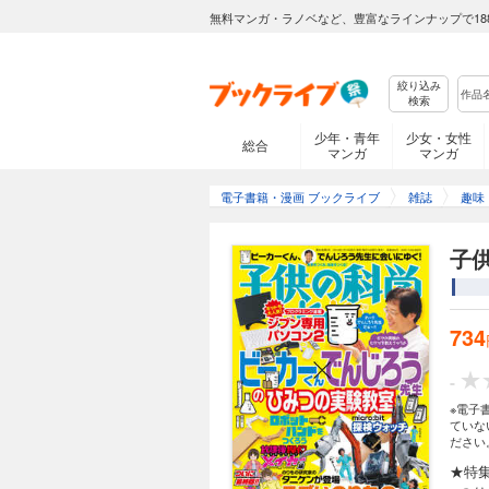
無料マンガ・ラノベなど、豊富なラインナップで18
絞り込み
検索
少年・青年
少女・女性
総合
マンガ
マンガ
電子書籍・漫画 ブックライブ
雑誌
趣味
子供
734
-
※電子
ていな
ださい
★特