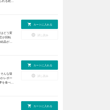
られる絶好
つける！
をつくろう
ーの定理を
の天体ショ
ズ まんが
 なぜ？
ロジカル・
025 成
カートに入れる
フト ミニ
 オオサン
 遠く深
雪はどう変
試し読み
る技術 生
芯が回転
生成AIで
の結晶が大
スマジシャ
トFUN！
6話「役に
a黒板アー
ー13 天
利用して電気
スケッチシート
 どうし
カートに入れる
る 動物園
を拓く！
？そんな疑
試し読み
 読者の写
のかレポー
然の出会い
夢を食べて
イバー」に
最終回 ヘ
が旬！ ホ
a編集部が
動き続け
ですぐでき
N！ すこ
レーザーを
カートに入れる
ば まんが
ニラ たくさ