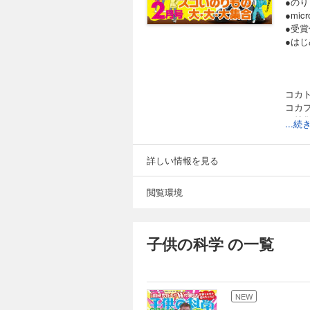
●の
●mi
●受賞
●は
コカ
コカ
［特
...
のり
mic
チ同
詳しい情報を見る
受賞
めざせ
閲覧環境
勝手
なぜ
ニュ
錯覚
子供の科学 の一覧
GO！
世界
読者
ポケ
NEW
惑星