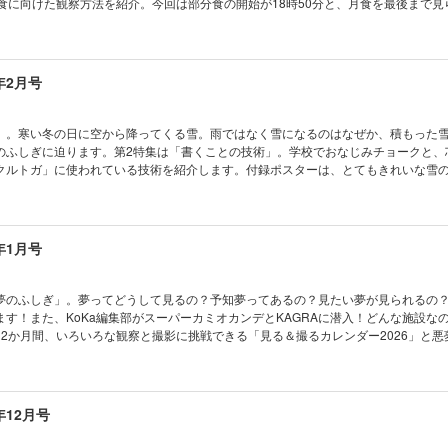
月食に向けた観察方法を紹介。今回は部分食の開始が18時50分と、月食を最後まで見
学校でも塾でも教えてくれない！生き残る技術 「災害から生き残る」基本の技術を身に
月食スケッチシート」を活用して、月食を記録しましょう！ ※デジタル版のとじ込み付
なる！ AkaDakoものづくりラボ 第9回 生成AIでコーディネーターロボット
査班 コカトピ！ コカプレ！ ［特集］2025
聞 ブロッコリーが指定野菜に！ めざせ！マスマジシャン 折り紙マジックでモーリ
！ どんな物質？ どんなことができるの？ MOFのひみつ ［特集］ひなまつりの夜
ク製作所 ミニチュア生きもの観察 ビオトープ コカネットFUN！ すこぶるクイ
食を見よう！ おうちや教室ですぐできる！ トッポとチィのひまつぶし実験室 なぜ？
年2月号
学教室 第27話 ジャガイモの毒素を増やさないためには？ KoKaひろば まんが 
くんがゆく ビーカーくん、消火器に安心する!? の巻 小中学生トコトンチャレンジ2
 気象ミステリーツアー14 世界のさまざまな気候 ［とじ込み付録］ペーパークラ
界の不思議な植物 ハネフクベ たくさん知って、もっと会いたくなる 動物園の動物
ビオトープ ［別冊付録］KoKa手帳2026
真コンテスト こんなの撮れた！ ポケデン オートぼんぼり 宇宙はドラマチック！
」。寒い冬の日に空から降ってくる雪。雨ではなく雪になるのはなぜか、積もった
 錯覚道 背景写真につられる脳（実践編） 学校でも塾でも教えてくれない！生き残
のふしぎに迫ります。第2特集は「書くことの技術」。学校でおなじみチョークと、
当」を覚える！ キミのひらめきが形になる！ AkaDakoものづくりラボ 第8回 
クルトガ」に使われている技術を紹介します。付録ポスターは、とてもきれいな雪
ボットをつくろう（1） ベジフル新聞 生で食べられる野菜いろいろ めざせ！ マ
察して、ポスターと見比べてみてください。 ※デジタル版の付録ポスターは取り外
角を3等分！ コドモノカガク製作所 立体コースを進め！ 3Dビー玉迷路 コカネッ
の発明 きみの工夫 2025年年間賞発表 まんが モージャ博士の縁側科学教室 第2
の？ 空からの手紙 雪のひみつ ［特集］書くことの技術 みんなで描こう！ KoK
う？ KoKaひろば まんが ロジカル・ミステリー・ツアー 気象ミステリーツア
chigaku黒板アート甲子園®2025 表彰式リポート 電気で学ぼうSDGs 赤外光を
年1月号
気予報のしくみ ［とじ込み付録］キミだけの月食記録をつくろう！ KoKaオリジナル 皆既月食
電池 おうちや教室ですぐできる！ トッポとチィのひまつぶし実験室 なぜ？ なぜ？
ゆく ビーカーくん消火器に囲まれる!? の巻 たくさん知って、もっと会いたくな
学・高専・海外校合格者が語るNEST LAB.での挑戦 「好き」を究めた研究が未来
夢のふしぎ」。夢ってどうして見るの？予知夢ってあるの？見たい夢が見られるの
の魚たち ひとときの北極通信 海洋地球研究船「みらい」の最後の北極公開に潜入！
す！また、KoKa編集部がスーパーカミオカンデとKAGRAに潜入！どんな施設な
なの撮れた！ ポケデン ニギルンダー 宇宙はドラマチック！ 星団とガス星雲、偶
12か月間、いろいろな観察と撮影に挑戦できる「見る＆撮るカレンダー2026」と悪
つられる脳（理論編） 学校でも塾でも教えてくれない！生き残る技術 君も「サバ
レーバク）のペーパークラフトです。 ※デジタル版のとじ込み付録、別冊付録は
らめきが形になる！ AkaDakoものづくりラボ 第7回 生成AIとお料理しよう！ 
猫科学捜査班 コカトピ！ コカプレ！ みた夢をす
生のあやしい科学を疑え！ 嘘と化学は逆の存在 ベジフル新聞 おいしさ・栄養 今
 心理学から夢のナゾに迫る！ 夢のふしぎ スーパーカミオカンデとKAGRAにKoK
 マスマジシャン 9981数当て電卓マジック！ コドモノカガク製作所 ず～っと
をつくるお手伝い！ 医療の現場を支えるMEDI-Papyrusがスゴい！ おうちや教室
年12月号
ツキ君 わくわく理科授業 八重山の環境に学ぶ「理科教育」とは？ コカネットFU
ひまつぶし実験室 なぜ？ なぜ？ どうして？ ビーカーくんがゆく ビーカーくん、
モージャ博士の縁側科学教室 第25話 冬に植物が凍らないのはナゼ？ KoKaひろ
5年ノーベル生理学・医学賞受賞 坂口志文先生interview 世界の不思議な植物 野生のバ