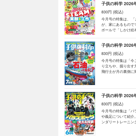
子供の科学 2026
南極
はじ
830円 (税込)
KoK
今月号の特集は、 
ベジ
が、家にあるもので
めざ
ボールで「しかけ絵
カガ
また、今年でデビュー10
コド
は使用することができません。 目次 まんが にゃんと！ CSI猫科学捜査班 
KoKa 
子供の科学 2026
自由研究！ おうちで
ぼく
祝！デビュー10周年
830円 (税込)
目次
のこわさを知る!? 
今月号の特集は「今
KoK
ですぐできる！ トッ
り立ちや、掘り出す
［最
ち！ Scratch
飛行士が月の裏側に
物園の動物 イヌワシ
ス計画」について、月面基地
とみらい 読者の写真
ことができません。 目次 まんが にゃんと！ CSI猫科学捜査班 コカトピ！ コカプレ！ 今こそ知りたい！ 石油っ
星雲 錯覚道 干支
てなに？ 月を目指
み立て式「ソーラー
ちLABO”開設！ 
子供の科学 2026
ながら学ぶコンピュ
くんがゆく ビーカー
フルーツ めざせ！
830円 (税込)
アメリカドクダミ 
モノみたい！？ 夏
れた！ ポケデン 
今月号の特集は「パ
FUN！ すこぶるク
線編） 学校でも塾
や義足について紹介
KoKaひろば ロジ
る！ AkaDako
ンダリートレーニン
パークラフト ホンモ
ャージ ネバネバ野
でしょうか？その秘訣
絵本”をつくろう！
が入れられる くだも
版の型紙は切り取って使用することができません