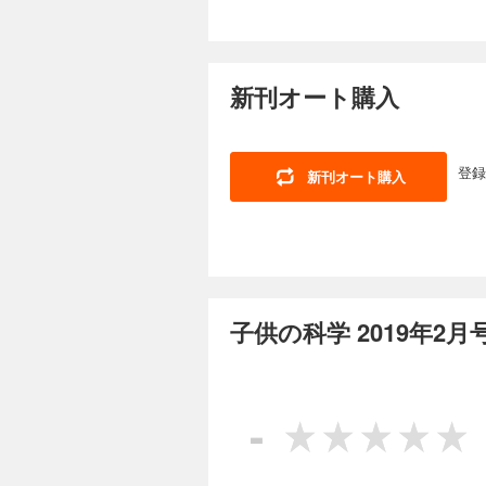
ステリー・ツアー 気
害時、君が犯罪に巻き
んか。 ★【別冊付録ポスター】色と形でめぐるキノコ図鑑 カラフルな色や、不思議な形をしたキノコたちを集めた
子供の科学 2025
う！ KoKaクリス
帰宅メッセージを自
ポスターです。眺め
新聞 野菜と切り方
734円 (税込)
参考にもなります。毒キノコには注意してくだ
てる！ 手さぐりカル
カプレ！ 身近だけど不思
今月号の特集は「ゾ
でタイムスリップ!?
見に行こう！ 南極通
新刊オート購入
たち。その正体は何
[別冊付録]最強の頭
灯 おうちや教室ですぐできる！ トッポとチィのひまつぶし実験室 なぜ？ 
ともいわれるゾウの
ビーカーくん、角イス
術館で開催中の「佐藤雅彦展 
ース おせんべいを
しができません。 ※
スト こんなの撮れた
非公開となる予定ですのでご了承ください。 目次 相
登録
新刊オート購入
ッチと動いて見える
ンタビュー まんが 
子供の科学 2025
害時に安全かどうかを
浜美術館リニューア
くりお菓子箱”！ 
734円 (税込)
ッポとチィのひまつぶ
ル新聞 もっと知ろ
る!? の巻 世界の
今月号は自由研究の
πの公式の計算にチ
物 コアラ micr
込み付録の型紙を使
授業 校庭にホタル!
スト こんなの撮れた
えているコト」を参
の縁側科学教室 第2
校でも塾でも教えて
に挑戦したいことを100
リーツアー8 台風の
子供の科学 2019年2
る！ AkaDako
型紙は取り外しできません。 目次 まんが にゃんと！CSI 猫科学捜査班 コカト
を疑え！ ウソと科
のひみつ コマで究め
ラマヌジャンのπの公
測 アロンアルフアで
子供の科学 2025
FUN！ すこぶるク
楽しもう！ 電気で学
まんが ロジカル・ミステリー・ツア
734円 (税込)
ッポとチィのひまつぶ
-
頭蓋骨化石
知る!? の巻 たくさ
今月の特集は「錯視
グ 第4回 Air W
ましょう！ つくり
マチック！ 球状星
「植物を絶滅から守