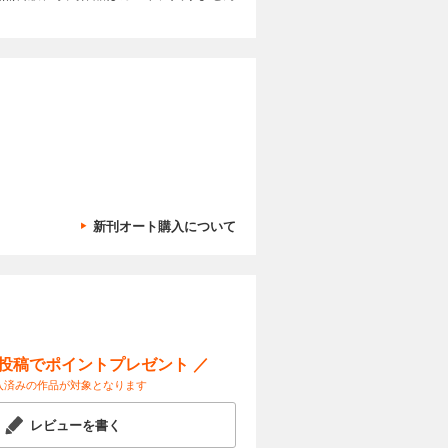
つけよ
回 顔認識で
 ベジフル
ノコ探しの
カートに入れる
さわって当
話 秋の公園
化け物」
種類は？
試し読み
電球形蛍光
」のモデル
他、横浜美
三幸製菓ブ
写真コンテ
11月より
ガボールパ
や町が、災
古生物 横
識で“びっ
きる！ ト
カートに入れる
さ ベジフ
の秘密を知
ヌジャンの
新刊オート購入について
物園の動
など、とじ
くわく理科
試し読み
の写真コンテ
「ネコの考
ージャ博士
践編） 学
は、夏休み
気象ミステ
が形にな
やしい科学
ン 驚異！
極の雲の観
ネット
Sで科学を
aひろば
きる！ ト
ー投稿でポイントプレゼント ／
カートに入れる
の可能性を
入済みの作品が対象となります
ログラミン
つくってみ
試し読み
宇宙はドラ
特集は
レビューを書く
れない！生
連載100