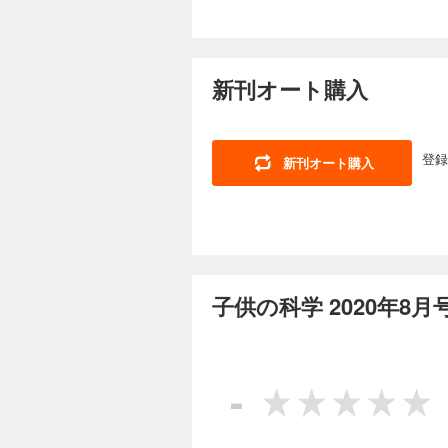
ステリー・ツアー 気
害時、君が犯罪に巻き
んか。 ★【別冊付録ポスター】色と形でめぐるキノコ図鑑 カラフルな色や、不思議な形をしたキノコたちを集めた
子供の科学 2025
う！ KoKaクリス
帰宅メッセージを自
ポスターです。眺め
新聞 野菜と切り方
734円 (税込)
参考にもなります。毒キノコには注意してくだ
てる！ 手さぐりカル
カプレ！ 身近だけど不思
今月号の特集は「ゾ
でタイムスリップ!?
見に行こう！ 南極通
新刊オート購入
たち。その正体は何
[別冊付録]最強の頭
灯 おうちや教室ですぐできる！ トッポとチィのひまつぶし実験室 なぜ？ 
ともいわれるゾウの
ビーカーくん、角イス
術館で開催中の「佐藤雅彦展 
ース おせんべいを
しができません。 ※
スト こんなの撮れた
非公開となる予定ですのでご了承ください。 目次 相
登録
新刊オート購入
ッチと動いて見える
ンタビュー まんが 
子供の科学 2025
害時に安全かどうかを
浜美術館リニューア
くりお菓子箱”！ 
734円 (税込)
ッポとチィのひまつぶ
ル新聞 もっと知ろ
る!? の巻 世界の
今月号は自由研究の
πの公式の計算にチ
物 コアラ micr
込み付録の型紙を使
授業 校庭にホタル!
スト こんなの撮れた
えているコト」を参
の縁側科学教室 第2
校でも塾でも教えて
に挑戦したいことを100
リーツアー8 台風の
子供の科学 2020年8
る！ AkaDako
型紙は取り外しできません。 目次 まんが にゃんと！CSI 猫科学捜査班 コカト
を疑え！ ウソと科
のひみつ コマで究め
ラマヌジャンのπの公
測 アロンアルフアで
子供の科学 2025
FUN！ すこぶるク
楽しもう！ 電気で学
まんが ロジカル・ミステリー・ツア
734円 (税込)
ッポとチィのひまつぶ
-
頭蓋骨化石
知る!? の巻 たくさ
今月の特集は「錯視
グ 第4回 Air W
ましょう！ つくり
マチック！ 球状星
「植物を絶滅から守