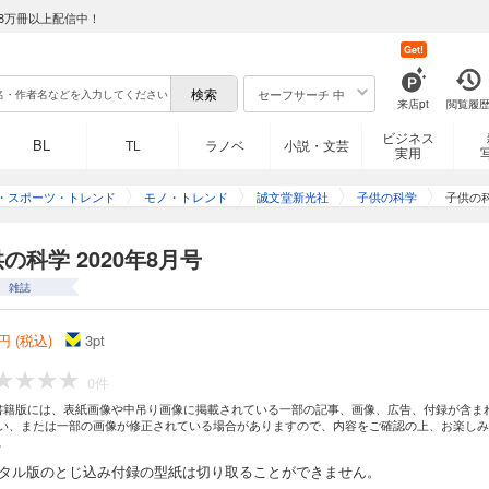
8万冊以上配信中！
Get!
セーフサーチ 中
来店pt
閲覧履
ビジネス
BL
TL
ラノベ
小説・文芸
実用
・スポーツ・トレンド
モノ・トレンド
誠文堂新光社
子供の科学
子供の科
の科学 2020年8月号
雑誌
円 (税込)
3
pt
0件
書籍版には、表紙画像や中吊り画像に掲載されている一部の記事、画像、広告、付録が含ま
い、または一部の画像が修正されている場合がありますので、内容をご確認の上、お楽しみ
。
ジタル版のとじ込み付録の型紙は切り取ることができません。