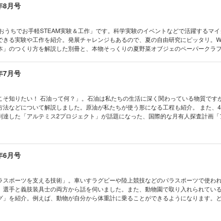
年8月号
カーくんがゆく／ビーカーくん、室内で花火大会!? の巻
 なぜ？ どうして？
ース、かましたいの!!／「議事録」はどうして必要なの？
「おうちでお手軽STEAM実験＆工作」です。科学実験のイベントなどで活躍するマ
の写真コンテスト こんなの撮れた！
できる実験や工作を紹介。発展チャレンジもあるので、夏の自由研究にピッタリ。
デン／フレズニライト
本」のつくり方を解説した別冊と、本物そっくりの夏野菜オブジェのペーパークラ
星ウオッチング／七夕の星と夏の大三角
周年！ 『子供の科学』の人気キャラ「ビーカーくん」にも迫ります。 ※デジタル版の型紙
観測隊おしごとREPORT／観測を支える建物や設備のメンテナンス
コカトピ！ コカプレ！ マイクはかせと
ミ！ 科学塾
年7月号
お手軽 STEAM実験＆工作 古代の銅鐸の音に科学で迫る!? 伊藤尚未先生ワークショ
めようジブン専用パソコン／国産プログラミング言語「ルビー」を使ってみよ
 10年分の「なるほど！」 ビーカーくんヒストリー ビーカーくんがゆく ビーカ
でも塾でも教えてくれない 生きる技術／圧気発火器で火をおこそう
の巻 電気で学ぼうSDGs 日本最大級の洋上風力発電 石狩湾新港洋上風力発電所 お
こそ知りたい！ 石油って何？」。石油は私たちの生活に深く関わっている物質です
フル新聞／色・形・大きさ・食べ方 いろいろなナス
ポとチィのひまつぶし実験室 なぜ？ なぜ？ どうして？ [新連載]教えて！ アベ先生
方法などについて解説しました。原油が私たちが使う形になる工程も紹介。 また、
！ マスマジシャン／動物当てマジック ～秘密はデジタル!?～
の裏ワザ No.1 矢印キーでスプライトを滑らかに動かす たくさん知って、もっと会いた
到達した「アルテミス2プロジェクト」が話題になった、国際的な月有人探査計画「
モノカガク製作所／手足と顔を振る！ ブラブラ坊や
 南極通信 “いまの南極”から地球環境を見守る ひとときの北極通信 海氷が語る
建設など、今後の予定についても含めて紹介します。 ※デジタル版の型紙は使用する
認識力が身につく！ とじ込み付録 算数パズル 三色問題の謎を解け 遊び方・問
コンテスト こんなの撮れた！ ポケデン タタクン 宇宙はドラマチック！ 星の子
解答
立体の混在から生まれる錯視（理論編） 学校でも塾でも教えてくれない！生き残る技
す有人探査プログラム「アルテミス計画」がわかる！ 市岡元気先生の実験が自宅でで
Scramble
・クッカー」をつくって生き残れ！ [新連載]ビスケットでたのしいプログラミング
おうちや教室ですぐできる！ トッポとチィのひまつぶし実験室 なぜ？ なぜ？ どうして
年6月号
ーター 第1回 ビスケットをはじめよう ベジフル新聞 身近になってきた ト
の発明 きみの工夫
くん、室内で虹に出会う!? の巻 自由研究フェス2026開催のお知らせ 世界の不
 マスマジシャン 定規とコンパスで正五角形を作図しよう！ コドモノカガク製
たくさん知って、もっと会いたくなる 動物園の動物 サイ 読者の写真コンテスト 
野菜オブジェ わくわく理科授業 おにぎりがうんこになる道 キミはわかる？ コカ
aひろば
キチポ 宇宙はドラマチック！ 二刀流銀河、激動の過去 錯覚道 絵から生まれる立
ラスポーツを支える技術」。車いすラグビーや陸上競技などのパラスポーツで使わ
イズ モージャ博士の縁側科学教室 第31話 ドライアイスを水に入れると泡が出る
きマンガ 放課後探偵 危険生物編／波打ち際のビニール袋
でも教えてくれない！生き残る技術 「あかり」をつくろう！ 最終回 キミのひらめ
。選手と義肢装具士の両方から話を伺いました。また、動物園で取り入れられてい
カル・ミステリー・ツアー 気象ミステリーツアー18 都会の猛暑に注意!? [とじ込み
じ込み付録］算数パズル 三色問題の謎を解け
ものづくりラボ さよならタコちゃん、こんにちは未来のクリエイター ベジフル新聞 
グ」を紹介。例えば、動物が自分から体重計に乗ることができるようになります。
ノみたい!? 夏野菜のオブジェ [別冊付録]開くと夏野菜の畑が飛び出す！ 段ボール
冊付録］キミのまわりに眠るお宝コードを探せ！ QRコードプログラミング
菜 めざせ！ マスマジシャン 三角数、四角数、五角数 コドモノカガク製作所 あ
を飼育員の方に聞きました！付録は「ハシビロコウ」のペーパークラフトです。 ※デジタル
K
のボックス コカネットFUN！ すこぶるクイズ まんが モージャ博士の縁側科学教
。 目次 まんが にゃんと！ CSI猫科学捜査班 コカトピ！ コカプ