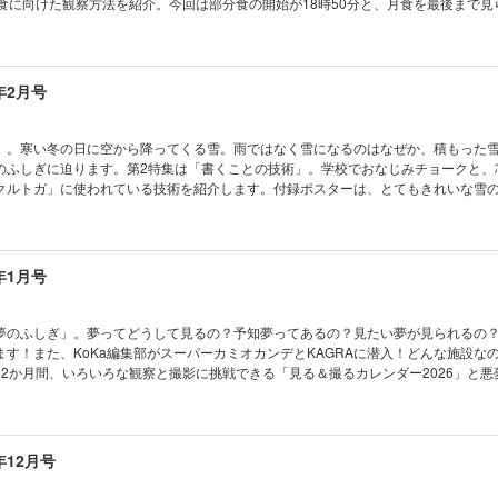
月食に向けた観察方法を紹介。今回は部分食の開始が18時50分と、月食を最後まで見
学校でも塾でも教えてくれない！生き残る技術 「災害から生き残る」基本の技術を身に
月食スケッチシート」を活用して、月食を記録しましょう！ ※デジタル版のとじ込み付
なる！ AkaDakoものづくりラボ 第9回 生成AIでコーディネーターロボット
査班 コカトピ！ コカプレ！ ［特集］2025
聞 ブロッコリーが指定野菜に！ めざせ！マスマジシャン 折り紙マジックでモーリ
！ どんな物質？ どんなことができるの？ MOFのひみつ ［特集］ひなまつりの夜
ク製作所 ミニチュア生きもの観察 ビオトープ コカネットFUN！ すこぶるクイ
食を見よう！ おうちや教室ですぐできる！ トッポとチィのひまつぶし実験室 なぜ？
年2月号
学教室 第27話 ジャガイモの毒素を増やさないためには？ KoKaひろば まんが 
くんがゆく ビーカーくん、消火器に安心する!? の巻 小中学生トコトンチャレンジ2
 気象ミステリーツアー14 世界のさまざまな気候 ［とじ込み付録］ペーパークラ
界の不思議な植物 ハネフクベ たくさん知って、もっと会いたくなる 動物園の動物
ビオトープ ［別冊付録］KoKa手帳2026
真コンテスト こんなの撮れた！ ポケデン オートぼんぼり 宇宙はドラマチック！
」。寒い冬の日に空から降ってくる雪。雨ではなく雪になるのはなぜか、積もった
 錯覚道 背景写真につられる脳（実践編） 学校でも塾でも教えてくれない！生き残
のふしぎに迫ります。第2特集は「書くことの技術」。学校でおなじみチョークと、
当」を覚える！ キミのひらめきが形になる！ AkaDakoものづくりラボ 第8回 
クルトガ」に使われている技術を紹介します。付録ポスターは、とてもきれいな雪
ボットをつくろう（1） ベジフル新聞 生で食べられる野菜いろいろ めざせ！ マ
察して、ポスターと見比べてみてください。 ※デジタル版の付録ポスターは取り外
角を3等分！ コドモノカガク製作所 立体コースを進め！ 3Dビー玉迷路 コカネッ
の発明 きみの工夫 2025年年間賞発表 まんが モージャ博士の縁側科学教室 第2
の？ 空からの手紙 雪のひみつ ［特集］書くことの技術 みんなで描こう！ KoK
う？ KoKaひろば まんが ロジカル・ミステリー・ツアー 気象ミステリーツア
chigaku黒板アート甲子園®2025 表彰式リポート 電気で学ぼうSDGs 赤外光を
年1月号
気予報のしくみ ［とじ込み付録］キミだけの月食記録をつくろう！ KoKaオリジナル 皆既月食
電池 おうちや教室ですぐできる！ トッポとチィのひまつぶし実験室 なぜ？ なぜ？
ゆく ビーカーくん消火器に囲まれる!? の巻 たくさん知って、もっと会いたくな
学・高専・海外校合格者が語るNEST LAB.での挑戦 「好き」を究めた研究が未来
夢のふしぎ」。夢ってどうして見るの？予知夢ってあるの？見たい夢が見られるの
の魚たち ひとときの北極通信 海洋地球研究船「みらい」の最後の北極公開に潜入！
す！また、KoKa編集部がスーパーカミオカンデとKAGRAに潜入！どんな施設な
なの撮れた！ ポケデン ニギルンダー 宇宙はドラマチック！ 星団とガス星雲、偶
12か月間、いろいろな観察と撮影に挑戦できる「見る＆撮るカレンダー2026」と悪
つられる脳（理論編） 学校でも塾でも教えてくれない！生き残る技術 君も「サバ
レーバク）のペーパークラフトです。 ※デジタル版のとじ込み付録、別冊付録は
らめきが形になる！ AkaDakoものづくりラボ 第7回 生成AIとお料理しよう！ 
猫科学捜査班 コカトピ！ コカプレ！ みた夢をす
生のあやしい科学を疑え！ 嘘と化学は逆の存在 ベジフル新聞 おいしさ・栄養 今
 心理学から夢のナゾに迫る！ 夢のふしぎ スーパーカミオカンデとKAGRAにKoK
 マスマジシャン 9981数当て電卓マジック！ コドモノカガク製作所 ず～っと
をつくるお手伝い！ 医療の現場を支えるMEDI-Papyrusがスゴい！ おうちや教室
年12月号
ツキ君 わくわく理科授業 八重山の環境に学ぶ「理科教育」とは？ コカネットFU
ひまつぶし実験室 なぜ？ なぜ？ どうして？ ビーカーくんがゆく ビーカーくん、
モージャ博士の縁側科学教室 第25話 冬に植物が凍らないのはナゼ？ KoKaひろ
5年ノーベル生理学・医学賞受賞 坂口志文先生interview 世界の不思議な植物 野生のバ