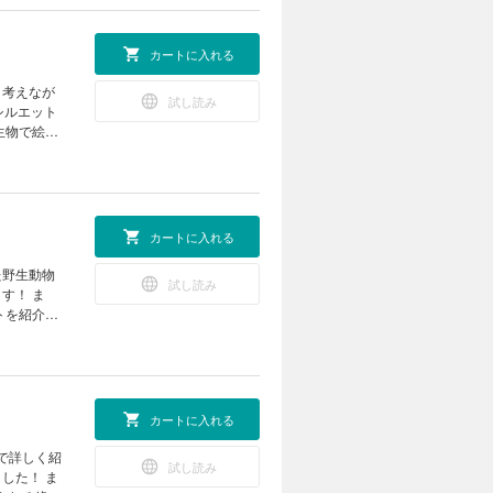
ツアー17
ートレーニ
で学ぼう
実験室 な
カートに入れる
ITRAX
から読み解
く考えなが
試し読み
 ポケデン
シルエット
） 学校で
生物で絵を
る！
聞 デリケ
クイズ コ
アートの世
モージャ博
とチィのひ
アー 気象
の巻 世界
カートに入れる
写真コンテ
ジ 錯覚
た野生動物
試し読み
いたら、君
す！ ま
じゃらしマシ
トを紹介。
ン ようか
業 卵を落
室 第28
球で一番深
ーツアー
来型の野球
ぜ？ な
カートに入れる
（理論編）
の北極通
で詳しく紹
試し読み
な傘 ポケ
した！ ま
の撮れた！