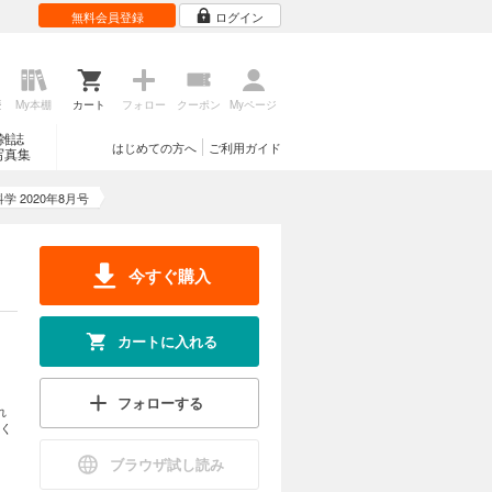
無料会員登録
ログイン
歴
My本棚
カート
フォロー
クーポン
Myページ
雑誌
はじめての方へ
ご利用ガイド
写真集
学 2020年8月号
今すぐ購入
カートに入れる
フォローする
れ
く
ブラウザ試し読み