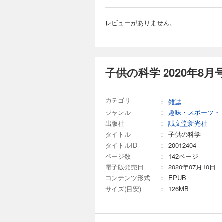
き残る技術 うんこ
回を迎えた「ビーカーく
第1回 「靴下泥棒
別冊付録は取り外しできません。 目次 まんが にゃんと！CSI 猫科学捜
である ベジフル新聞
作でしくみがわかる 
レビューがありません。
ャン コドモノカガ
新技術で飛行船を“再
子供の科学 2025
理科授業 コカネット
て？ ビーカーくんが
よう！ KoKaひろば まん
734円 (税込)
さん知って、もっと会
付録］【型紙】コマを
ぐるみの気持ちを表
今月の特集は「私た
ト 宇宙はドラマチ
でしょうか？その謎
子供の科学 2020年8月
る技術 特別企画『
アサリの模様や色の
すめ ヘルドクター
原寸大の貝殻の写真とその
～い夏も元気!! め
取り外しできません。 目次 まんが にゃんと！CSI 猫科学捜査班 コカトピ！ コカプレ！ [第1特集]私た
カテゴリ
トFUN！ すこぶる
：
雑誌
支える 地盤と地下の
ば まんが ロジカル
2025 受賞者発表！
ジャンル
：
趣味・スポーツ・
子供の科学 2025
念！「ビーカーくん
る 洋上浮体式太陽光
出版社
：
誠文堂新光社
734円 (税込)
どうして？ ビーカー
タイトル
：
子供の科学
陸旅行」 たくさん知っ
今月の特集は「太陽
タイトルID
：
20012404
ング 第2回「自動
うなっているのか、
ページ数
：
142ページ
555 宇宙はドラマ
介。新連載は小型コン
ない！生き残る技術 
電子版発売日
：
2020年07月10日
録はカーネーションのペーパ
AIにやらせよう 
り取りができません。 目次 まんが にゃんと！CSI 猫科学捜査班 コカトピ！ コカプレ！ [特集]どうし
コンテンツ形式
：
EPUB
粒のパワー野菜 ニン
なった？ 太陽系の謎を追え！ [新連載]じぶんだけの探検ウォッチをAIでパワーアップ！ micro:bitでレッツAIプログ
サイズ(目安)
：
126MB
走る！ 段ボールカー
ラミング 第1回 「mi
子供の科学 2025
のメリット KoKa
ですぐできる！ トッ
録］両面ポスター 
734円 (税込)
海のピンチを知る!?
る 動物園の動物 ユ