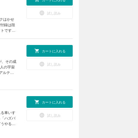
試し読み
イクはかせ
W付録は段
フトです。
ップを開催
う
カートに入れる
ーくん、粉
うちや教室
が、その成
 お役立
試し読み
4人の宇宙
くなる 動
アルテミ
北極のいま
を宿す赤い
術 簡単組
きる“おう
！ あそび
？ ビーカー
ロピカル
思議な植物
作所 ホン
カートに入れる
こんなの撮
ネット
体錯視（実
れる車いす
のはなぜ？
試し読み
きが形にな
る「ハズバ
付録]ペー
夏の元気チ
どうやるの
で“しかけ
けるとモノ
室 第30