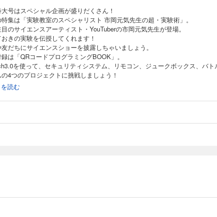
特大号はスペシャル企画が盛りだくさん！
の特集は「実験教室のスペシャリスト 市岡元気先生の超・実験術」。
目のサイエンスアーティスト・YouTuberの市岡元気先生が登場。
ておきの実験を伝授してくれます！
や友だちにサイエンスショーを披露しちゃいましょう。
付録は「QRコードプログラミングBOOK」。
atch3.0を使って、セキュリティシステム、リモコン、ジュークボックス、バト
ムの4つのプロジェクトに挑戦しましょう！
続きを読む
トピ！
プレ！
集］実験教室のスペシャリスト 市岡元気先生の超・実験術
通じてお魚研究!? ルアー開発現場へGO!!
せいくんがご案内！ スカパーJSATのゆかいななかまたち／宇宙エンタメプロ
ト発進！
軽便鉄道通信 森博嗣のトコトンものづくりライフ／ジャイロモノレール
の不思議な植物／ナガバノモウセンゴケ
道／不可能図形 理論編
中の課題を解決する電気のチカラ！／電気はどうやって各家庭に配られるの？
aLAB／金魚ってすごい！ 飼育と観察で金魚と仲よくなろう