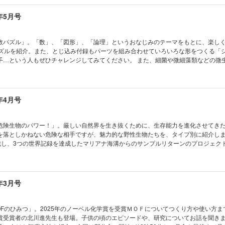
ってみよう KoKaひろば まんが ロジカル・ミステリー・ツアー 気象ミステリー
ゴイッ！ パラスポーツを支える技術 動物と協力しながら健康を守る ハズバンダリ
とじ込み付録]ペーパークラフト くだものボックス
 小中学生トコトンチャレンジ 桐山製作所 水蒸気蒸留実験 体験会を開催！ 電気
年5月号
く未来の力 強誘電モーター おうちや教室ですぐできる！ トッポとチィのひまつぶし
？ ビーカーくんがゆく ビーカーくん、チョウのグルメさを知る!? の巻 キミもGRAV
くさん知って、もっと会いたくなる 動物園の動物 ビーバー 南極通信 アイスコア
数パズル」。「数」、「図形」、「論理」というおなじみのテーマをもとに、楽し
きの北極通信 樹木の材料は大気中の炭素 読者の写真コンテスト こんなの撮れた！
パズルを紹介。また、とじ込み付録もパーツを組み合わせていろいろな形をつくる「
はドラマチック！ 猫の目は何を物語る？ 錯覚道 絵から生まれる立体錯視（理論編
手…という人もぜひチャレンジしてみてください。 また、細菌や微細藻類などの微
ない！生き残る技術 身近なものを活用して生き残れ！ キミのひらめきが形にな
、編集部員が挑戦！ どうやって絵を描いたのでしょうか…注目です！ ※デジタル版の型紙
りラボ 第11回 JavaScriptで自動猫じゃらしマシンをつくろう！（2） ベジフル新
ゃんと！ CSI猫科学捜査班 コカトピ！ コカプレ！ ［特
ツ サクランボ めざせ！マスマジシャン 10月なのになぜ8番目？ 暦にまつわる数
くなる！ 遊びながらわかる！ 算数パズル ［特集］バクテリアでお絵描き 微生物
クセになるかわいさ！ ハシビロコウ コカネットFUN！ すこぶるクイズ まんが 
生トコトンチャレンジ2026」受賞者を発表！ おうちや教室ですぐできる！ トッポ
年4月号
29話 壊れた傘を修理してみよう KoKaひろば まんが ロジカル・ミステリー・ツ
？ なぜ？ どうして？ ビーカーくんがゆく ビーカーくん、生きものの進化に迫る!? 
 いざ、南極の地へ ［とじ込み付録]ペーパークラフトでつくろう！ ハシビロコウ
フレシア たくさん知って、もっと会いたくなる 動物園の動物 ハリモグラ 読者の
！ ポケデン カゲブンシン 宇宙はドラマチック！ 爆発後のガスが残したメッセー
危険生物のパワー！」。厳しい自然界を生き抜くために、生存能力を進化させてき
実践編） 学校でも塾でも教えてくれない！生き残る技術 倒れている家族や友達が
を落としかねない危険な相手ですが、魅力的な野性生物たちを、タイプ別に紹介しま
らめきが形になる！ AkaDakoものづくりラボ 第10回 JavaScriptで自動猫
挑戦し、3つの世界記録を達成したマリアナ海溝からのサンプルリターンのプロジェク
） ベジフル新聞 こ～んなに大活躍 ダイズってスゴイ！ めざせ！ マスマジシャ
Ka手帳2026」と「ビオトープ」のペーパークラフトです。 ※デジタル版の別冊付録・
? コドモノカガク製作所 ぴったり入れよう 立体はめこみパズル わくわく理科授
せん。 目次 まんが にゃんと！ CSI猫科学捜査班 コカトピ！ コカ
ンプリって何？ コカネットFUN！ すこぶるクイズ まんが モージャ博士の縁側科学教
ンなワケに科学で挑む！ 超危険生物のパワー ［特集］3つの世界記録を達成！ 地
なのはナゼ？ KoKaひろば まんが ロジカル・ミステリー・ツアー 気象ミステリ
プルリターン KoKa手帳使い方ガイド 電気で学ぼうSDGs 地域を活性化させる未
年3月号
!? ［とじ込み付録]いろんなカタチをつくろう！ シルエットパズル
ドHOKKAIDO おうちや教室ですぐできる！ トッポとチィのひまつぶし実験室 な
ーカーくんがゆく ビーカーくん、巨大細胞に出会う!? の巻 錯覚道 縦断勾配錯視
っと会いたくなる 動物園の動物 チーター 南極通信 基地の電気を守る ひととき
OFのひみつ」。2025年のノーベル化学賞を受賞ＭＯＦについてつくり方や使い方ま
北極のクジラたち 宇宙はドラマチック！ ガスと星が降る銀河？ 宇宙に広げた大き
賞受賞者の北川進先生も登場。子供の頃のエピソードや、研究についてお話を聞きま
ラフブキ 読者の写真コンテスト こんなの撮れた！ 読者の写真コンテスト こんな