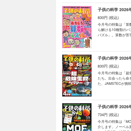
話 蜜蝋ラップをつく
レ！ 競技用器具がス
オゾン層の役割 ［
ングってどんなこと？
子供の科学 2026
SDGs 静電気で動
830円 (税込)
ぜ？ なぜ？ どうして
を体験しよう！ た
今月号の特集は「算
く氷の記憶 ひとと
ら解ける10種類の
アメザーザー 宇宙
パズル」。算数が苦
も塾でも教えてくれ
描く「微生物アート」に
AkaDakoものづく
は切り取って使用することができません。 目次 まんが に
ートでかわいいフルー
集］いますぐやりた
ドモノカガク製作所 
界 ［特集］「小中学
子供の科学 2026
士の縁側科学教室 第
まつぶし実験室 なぜ
ミステリーツアー16
830円 (税込)
の不思議な植物 ラ
スト こんなの撮れた
今月号の特集は「超
道 縦断勾配錯視（
たち。出会ったら命
はどうする？ キミのひ
た、JAMSTECが
ンをつくろう！（1
さらに今月はW付録！「Ko
んをぴったり3等分!
とじ込み付録は、取り外しや書き込みができま
とす!? ゆで1グラ
プレ！ ［特集］キケ
話 ハチの巣が六角形
い海からの超深海サン
子供の科学 2026
15 因縁の敵、現る
場 エスコンフィール
734円 (税込)
ぜ？ どうして？ ビ
たくさん知って、も
今月号の特集は「M
信 空から観察する
介します。ノーベル
デン トキドキサク