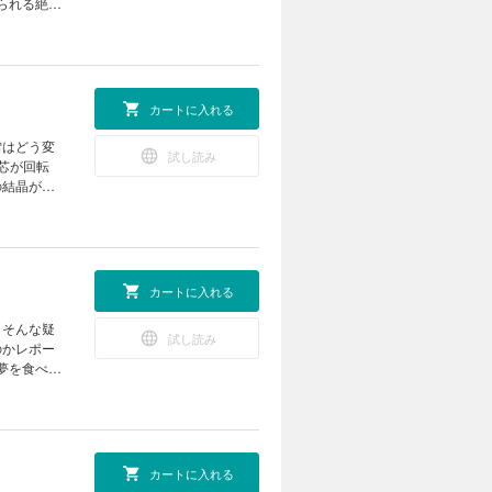
られる絶好
つける！
をつくろう
ーの定理を
の天体ショ
ズ まんが
 なぜ？
ロジカル・
025 成
カートに入れる
フト ミニ
 オオサン
 遠く深
雪はどう変
試し読み
る技術 生
芯が回転
生成AIで
の結晶が大
スマジシャ
トFUN！
6話「役に
a黒板アー
ー13 天
利用して電気
スケッチシート
 どうし
カートに入れる
る 動物園
を拓く！
？そんな疑
試し読み
 読者の写
のかレポー
然の出会い
夢を食べて
イバー」に
最終回 ヘ
が旬！ ホ
a編集部が
動き続け
ですぐでき
N！ すこ
レーザーを
カートに入れる
ば まんが
ニラ たくさ