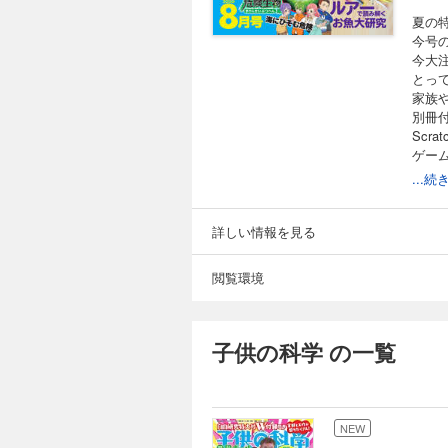
夏の
今号
今大注
とっ
家族
別冊
Scr
ゲー
...
詳しい情報を見る
コカ
コカ
閲覧環境
［特
釣りを
えい
ェク
子供の科学 の一覧
欠伸
世界
錯覚
世の
NEW
KoK