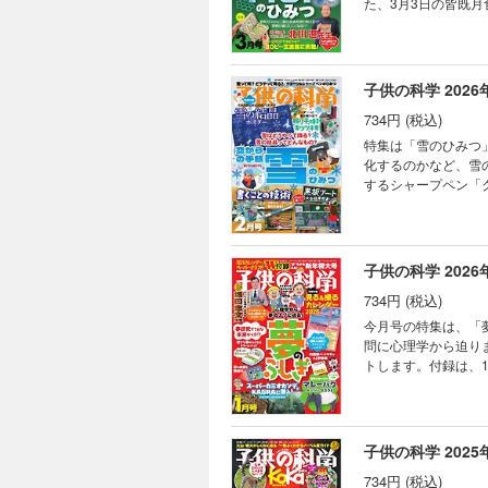
た、3月3日の皆既
2025年年度賞 
の機会です。付録の「皆既
キミのひらめきが形に
録は書き込むことができません。 目次 まんが にゃんと！ CSI猫科学捜
（2） ベジフル新
年ノーベル化学賞受賞
検証！ コドモノカガ
ー 3月3日の皆既月
子供の科学 2026
モージャ博士の縁側科
どうして？ ビーカー
ミステリー・ツアー
734円 (税込)
果発表会開催！ 世
チュア生きもの観察 
ショウウオ 読者の写
特集は「雪のひみつ
く、宇宙を見渡す窓
化するのかなど、雪
き残るための「応急手
するシャープペン「
コーディネーターロ
集合。雪が降った時に結晶を観
ン 折り紙マジックで
しできません。 目次 まんが にゃんと！ CSI猫科学捜査班 コカトピ！ コカプレ！ ［特集］雪はどうやって降る？
すこぶるクイズ ぼく
雪の結晶ってどんなも
立つ研究」って何だろ
ト大会結果発表！ Ni
子供の科学 2026
をつくる 透明な太陽
734円 (税込)
て？ ビーカーくんが
の動物 シマウマ 大
今月号の特集は、「
南極通信 南極の海
問に心理学から迫りま
真コンテスト こん
トします。付録は、
錯覚道 背景写真に
くれるという伝説があるバク（マ
なろう！② キミのひ
切り取り、取り外しができません。 目次 まんが にゃんと！ CSI
ルドクターくられ先
ぐに忘れるのはなぜ？
ウレンソウ めざせ！
潜入したぞ！ 診断書
子供の科学 2025
る！振り子時計式キツ
る！ トッポとチィの
ぶるクイズ まんが 
734円 (税込)
体感!? の巻 202