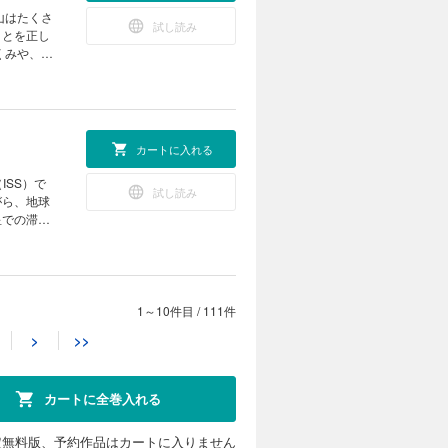
注目してみ
 ポケデ
山はたくさ
試し読み
践編） 子
ことを正し
残る技
くみや、噴
 夜型ハム
いのエネル
いて、わか
ャン １マ
ネット
のように使
 KoKaひ
のです。そ
カートに入れる
み付録］悪
！ 見る＆
ISS）で
試し読み
DGs 最
がら、地球
まつぶし実
星での滞在
、もっと会
発のプ
も高く、子
信 ニーオ
ている麻雀
いキャンド
【別
ル物理学賞
を紹介した
1～10件目
/
111件
カートに入れる
き残るため
>
>>
の温度が下
新連載]ひ
く並ぶキノ
いいことな
試し読み
て？ ビーカ
の謎をQ
ジックにチ
ー企業で研
科授業 キ
カートに全巻入れる
ラクダ 読
の地層のこ
ようで似て
去の気候に
ジカル・ミ
る技術 災
えてみませ
定無料版、予約作品はカートに入りません