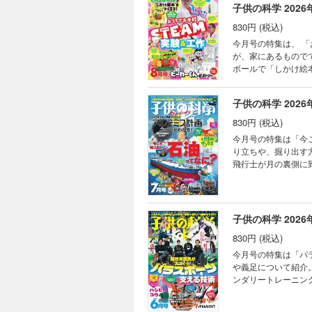
子供の科学 2026
ビー
なぜ？
830円 (税込)
ニュ
今月号の特集は、 
読者
が、家にあるもので
ポケ
ボールで「しかけ絵
1等
また、今年でデビュー10
南極
は使用することができません。 目次 まんが にゃんと！ CSI猫科学捜査班 
ツッコ
子供の科学 2026
自由研究！ おうちで
はじ
祝！デビュー10周年
830円 (税込)
学校
のこわさを知る!? 
今月号の特集は「今
ベジ
ですぐできる！ トッ
り立ちや、掘り出す
めざせ
ち！ Scratch
飛行士が月の裏側に
コド
物園の動物 イヌワシ
ス計画」について、月面基地
図形
とみらい 読者の写真
ことができません。 目次 まんが にゃんと！ CSI猫科学捜査班 コカトピ！ コカプレ！ 今こそ知りたい！ 石油っ
題・
星雲 錯覚道 干支
てなに？ 月を目指
KoKa 
み立て式「ソーラー
ちLABO”開設！ 
子供の科学 2026
ながら学ぶコンピュ
ぼく
くんがゆく ビーカー
フルーツ めざせ！
目次
830円 (税込)
アメリカドクダミ 
モノみたい！？ 夏
KoK
れた！ ポケデン 
今月号の特集は「パ
FUN！ すこぶるク
謎解
線編） 学校でも塾
や義足について紹介
KoKaひろば ロジ
［と
る！ AkaDako
ンダリートレーニン
パークラフト ホンモ
［別
ャージ ネバネバ野
でしょうか？その秘訣
絵本”をつくろう！
BOO
が入れられる くだも
版の型紙は切り取って使用することができません