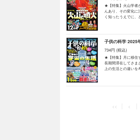
ロジカル・ミステリー
ん知って、もっと会
★【特集】火山学者
よう 雪の結晶ポス
ン シンキングタイマ
んあり、その変化に
供の科学見る＆撮る
く知ったうえでに、
術 君も「サバイバー
火予知、火山防災などについて教えていただき
スターの活動時間を
学賞では坂口志文博
ギーを使っている？
りやすく解説します。 また
ス増える!? フィボ
知らない!? しっ
子供の科学 2025
FUN！ すこぶるク
われているのでしょ
ろば まんが ロジカ
734円 (税込)
れはなぜなのでしょうか？しっぽの不思
夢を食べてくれる!?
う！ KoKaクリスマスリース ペーパークラフ
★【特集】月に移住す
撮るカレンダー2026
火山学者が教える！ 
長期間滞在してさま
新技術でAIが送電
上の生活との違いを
験室 なぜ？ なぜ？
について、アルテミス計画などの最
いたくなる 動物園
みよう！ 大人のゲ
ロ”がサポート まん
供向けの大会も開催
ルスンにある研究所
の楽しみ方を紹介。大
子供の科学 2025
ルライト 宇宙はドラ
冊付録】最強の頭脳
量子力学の世界・「
734円 (税込)
マンガ。まずは基本のルールを学んでみましょう
<<
<
の、サバイバルクッキ
レ！ 月に移住する・
★【特集】身近だけ
がる謎を追え！ ヘ
とときの北極通信 お
コ。身近ですが実は
のか？ ベジフル新
ーくんがゆく ビーカ
＆A型式で解明していきます
ャレンジ！ コドモノ
究中！ 世界の不思
だ 7万年・45m
ミは見分けられるか？ 本物の銅線はどれだ!? コカネットFUN！ すこぶるクイズ 目指せ！メダカと水辺
者の写真コンテスト
とです。世界一長い
士コンテスト2025
いない 錯覚道 ガ
ついて教えてくれる