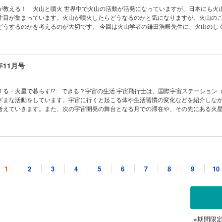
・ツアー 気象ミステリーツアー12 雪国は大変!? ［別冊付録］さまざまな形に
いたくなる 動物園の動物 ビントロング 読者の写真コンテスト こんなの撮れた！
が教える！ 火山と噴火 世界中で火山の活動が活発になっていますが、日本にも火
ター
ー 宇宙はドラマチック！ 16世紀、ティコが見た星は？ 錯覚道 ピンナ錯視（実
注目が集まっています。火山が噴火したらどうなるのかと気になりますが、火山の
カレンダー2026（カレンダーの使い方紹介） 学校でも塾でも教えてくれない！生き
どうするのかを考えるのが大切です。 今回は火山学者の鎌田浩毅先生に、火山のし
」になろう！① キミのひらめきが形になる！ AkaDakoものづくりラボ 第6回
ました。 ★2025年ノーベル賞 2025年のノーベル賞は、生理学・医
大調査！ ヘルドクターくられ先生のあやしい科学を疑え！ 私たちは1日どれくら
士が、化学賞では北川進博士が受賞されました。受賞したそれぞれの研究内容につ
 ベジフル新聞 みんなの考え方キャラクター 受賞作品発表 めざせ！ マスマジシ
、物理学賞の受賞研究についても併せて紹介しています。 ★【特集】知っているようで
ナッチ数マジック！ コドモノカガク製作所 悪夢を食べてくれる!? マレーバク コカ
ぽのヒミツ 多くの生き物にはしっぽがあって、いろいろな形をしています。しっぽはど
年11月号
イズ まんが モージャ博士の縁側科学教室 第24話 たくさん寝ても眠いのはナゼ？
うか？ また、人間にはしっぽがありませんが、実は「しっぽを失くした」そうな
ル・ミステリー・ツアー 気象ミステリーツアー11 西高東低と冬の風邪 ［とじ込
議を解明します！ ★【とじ込み付録】KoKaのキャラたちで飾りつけよ
 マレーバクペーパークラフト ［別冊付録］2026年は観察＆撮影にチャレンジしよう
ト 目次 2025年ノーベル賞・日本人2名がダブル受賞！ コカトピ！
る・火星で暮らす!? できる？宇宙の生活 宇宙飛行士は、国際宇宙ステーション（
火山と噴火 知ってるようで知らない!? しっぽのヒミツ コカプレ！ 電気で学ぼうS
ざまな活動をしています。宇宙に行くと起こる体や生活習慣の変化などを紹介しな
線を点検 ドローン自律飛行システム おうちや教室ですぐできる！ トッポとチィのひ
考えていきます。また、次の宇宙開発の舞台となる月での滞在や、その先にある火
 どうして？ ビーカーくんがゆく ビーカーくん、圧倒される!? の巻 たくさん知って
新の研究を交えて紹介します。 ★【特集】最強の頭脳スポーツ 麻雀をやって
の動物 チンパンジー 「小中学生トコトンチャレンジ」月面ローバー開発を“宇宙開
ームというイメージが強かった「麻雀」ですが、最近では頭脳スポーツとしての人気
が にゃんと！CSI 猫科学捜査班 南極通信 美しいオーロラ観測 ひとときの北極通
されています。精神力が鍛えられたり、算数に強くなるといったところも注目され
の観測基地 読者の写真コンテスト こんなの撮れた！ ポケデン 消えそうで消えな
人も子供も一緒に遊べるので、家族でチャレンジしてみるのもいいかもしれません！ ★
年10月号
マチック！ 流星群を置き土産に 錯覚道 ピンナ錯視（理論編） 2025年ノーベ
ゲーム 麻雀をやってみよう MINIマンガ 麻雀は形が大事 麻雀の基本的な遊び方
トンネル効果」とは？ 学校でも塾でも教えてくれない！生き残る技術 災害時に生
！ 目次 まんが にゃんと！CSI 猫科学捜査班 コカトピ！ コカプ
1
2
3
4
5
6
7
8
9
10
ング！ キミのひらめきが形になる！ AkaDakoものづくりラボ 第5回 カイロ
火星で暮らす!? できる？ 宇宙の生活 最強の頭脳スポーツ 麻雀をやってみよう！ [
ど不思議な生き物 キノコのミステリー 公園を散歩すると見かけたり、食卓にもよ
ルドクターくられ先生のあやしい科学を疑え！ すべての危険から遠ざけることは、
うちや教室ですぐできる！ トッポとチィのひまつぶし実験室 なぜ？ なぜ？ どうし
謎が多い生き物です。地球上にいつからいて、どのくらいの種類がいるのか…キノコ
聞 ごはんはスゴイ！ 日本のお米 めざせ！ マスマジシャン カレンダー足し算マ
ーくん、木材ならではを知る!? の巻 トコトンチャレンジ2025 受賞者×パートナ
。奥深いキノコの世界をのぞいてみてください！ ★【特集】福井県・水月湖が刻ん
カガク製作所 おなじみのキャラで飾りつけ！ KoKaクリスマスリース わくわく理
議な植物 フェネストラリア たくさん知って、もっと会いたくなる 動物園の動物 
 世界一長い年縞を見に行こう！ 「年縞」とは縞模様を保ったまま積み重ねられた泥
の生き物博
 こんなの撮れた！ ポケデン ジャンケンカツト 宇宙はドラマチック！ 似ている
年縞が見つかった福井県の水月湖と年縞博物館に伺って年縞を見てきました！ 過
結果発表 モージャ博士の縁側科学教室 第23話 温泉と火山ガス KoKaひろば ロ
ボールパッチと動いて見える錯視（実践編） 学校でも塾でも教えてくれない！生き残
だけでなく、これからの気候を考える上でも参考になります。みなさんも一緒に考
※期間限