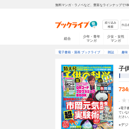
無料マンガ・ラノベなど、豊富なラインナップで18
絞り込み
検索
少年・青年
少女・女性
総合
マンガ
マンガ
電子書籍・漫画 ブックライブ
雑誌
趣味
子供
734
-
※電子
ていな
ださい
※デ