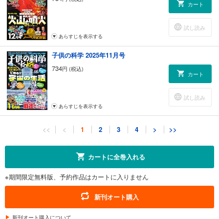
カート
試し読み
あらすじを表示する
子供の科学 2025年11月号
734
円 (税込)
カート
試し読み
あらすじを表示する
子供の科学 2025年10月号
<<
<
1
2
3
4
>
>>
734
円 (税込)
カート
カートに全巻入れる
試し読み
※期間限定無料版、予約作品はカートに入りません
あらすじを表示する
子供の科学 2025年9月号
新刊オート購入
734
円 (税込)
カート
新刊オート購入について