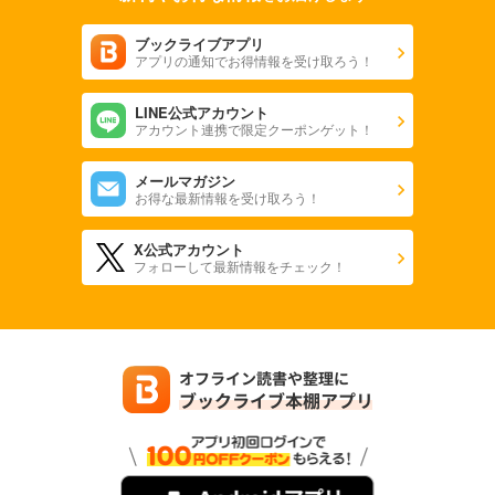
734
円 (税込)
カート
ブックライブアプリ
アプリの通知でお得情報を受け取ろう！
試し読み
LINE公式アカウント
あらすじを表示する
アカウント連携で限定クーポンゲット！
子供の科学 2024年4月号
メールマガジン
734
円 (税込)
お得な最新情報を受け取ろう！
カート
X公式アカウント
試し読み
フォローして最新情報をチェック！
あらすじを表示する
子供の科学 2024年3月号
734
円 (税込)
カート
試し読み
あらすじを表示する
子供の科学 2024年2月号