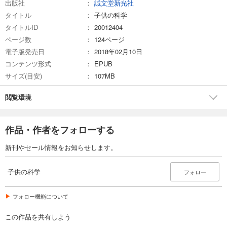
出版社
誠文堂新光社
試し読み
タイトル
子供の科学
あらすじを表示する
タイトルID
20012404
子供の科学 2025年5月号
ページ数
124ページ
電子版発売日
734
2018年02月10日
円 (税込)
カート
コンテンツ形式
EPUB
サイズ(目安)
107MB
試し読み
あらすじを表示する
閲覧環境
子供の科学 2025年4月号
734
円 (税込)
作品・作者をフォローする
カート
新刊やセール情報をお知らせします。
試し読み
あらすじを表示する
子供の科学
フォロー
子供の科学 2025年3月号
734
フォロー機能について
円 (税込)
カート
この作品を共有しよう
試し読み