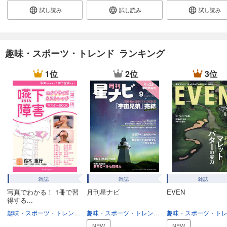
試し読み
試し読み
試し読み
子供の科学 2024年11月号
734
円 (税込)
カート
趣味・スポーツ・トレンド ランキング
試し読み
あらすじを表示する
1位
2位
3位
子供の科学 2024年10月号
734
円 (税込)
カート
試し読み
あらすじを表示する
子供の科学 2024年9月号
734
円 (税込)
雑誌
雑誌
雑誌
カート
写真でわかる！ 1冊で習
月刊星ナビ
EVEN
得する...
試し読み
趣味・スポーツ・トレンド
趣味・生活
趣味・スポーツ・トレンド
趣味・生活
あらすじを表示する
NEW
NEW