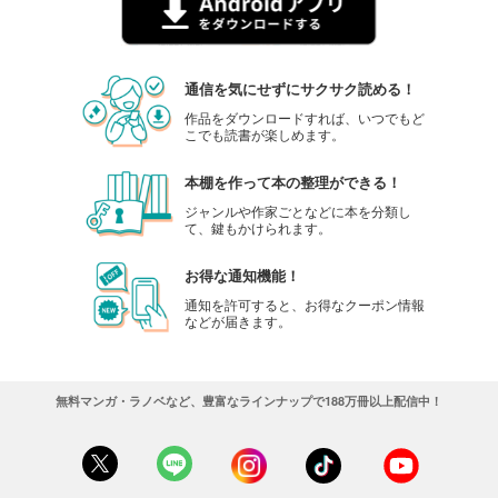
734
円 (税込)
カート
試し読み
通信を気にせずにサクサク読める！
あらすじを表示する
作品をダウンロードすれば、いつでもど
こでも読書が楽しめます。
子供の科学 2024年1月号
734
円 (税込)
カート
本棚を作って本の整理ができる！
ジャンルや作家ごとなどに本を分類し
て、鍵もかけられます。
試し読み
あらすじを表示する
お得な通知機能！
子供の科学 2023年12月号
通知を許可すると、お得なクーポン情報
などが届きます。
734
円 (税込)
カート
試し読み
無料マンガ・ラノベなど、豊富なラインナップで188万冊以上配信中！
あらすじを表示する
子供の科学 2023年11月号
734
円 (税込)
カート