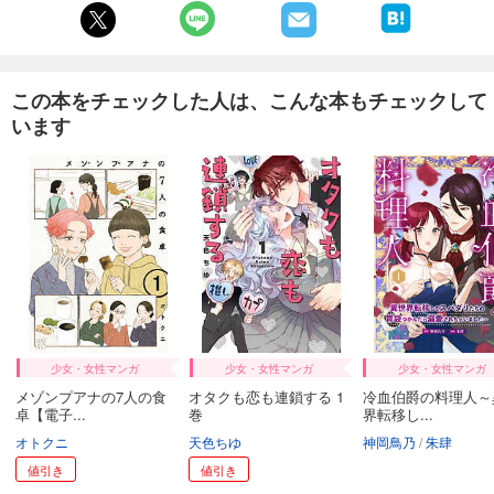
あらすじを表示する
子供の科学 2025年2月号
734
円 (税込)
この本をチェックした人は、こんな本もチェックして
カート
います
試し読み
あらすじを表示する
子供の科学 2025年1月号
734
円 (税込)
カート
試し読み
あらすじを表示する
少女・女性マンガ
少女・女性マンガ
少女・女性マンガ
子供の科学 2024年12月号
メゾンプアナの7人の食
オタクも恋も連鎖する 1
冷血伯爵の料理人～
734
円 (税込)
卓【電子...
巻
界転移し...
カート
オトクニ
天色ちゆ
神岡鳥乃
朱肆
値引き
値引き
試し読み
あらすじを表示する