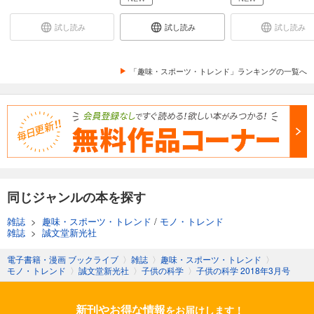
子供の科学 2024年8月号
試し読み
試し読み
試し読み
734
円 (税込)
カート
「趣味・スポーツ・トレンド」ランキングの一覧へ
試し読み
あらすじを表示する
子供の科学 2024年7月号
734
円 (税込)
カート
試し読み
あらすじを表示する
同じジャンルの本を探す
子供の科学 2024年6月号
雑誌
>
趣味・スポーツ・トレンド
/
モノ・トレンド
734
雑誌
>
誠文堂新光社
円 (税込)
カート
電子書籍・漫画 ブックライブ
〉
雑誌
〉
趣味・スポーツ・トレンド
〉
モノ・トレンド
〉
誠文堂新光社
〉
子供の科学
〉
子供の科学 2018年3月号
試し読み
あらすじを表示する
新刊やお得な情報
をお届けします！
子供の科学 2024年5月号