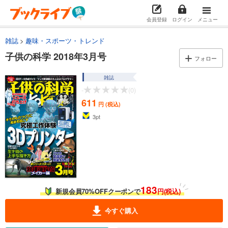
会員登録
ログイン
メニュー
雑誌
趣味・スポーツ・トレンド
子供の科学 2018年3月号
フォロー
雑誌
-
(0)
611
円 (税込)
3
pt
183
新規会員70%OFFクーポンで
円(税込)
今すぐ購入