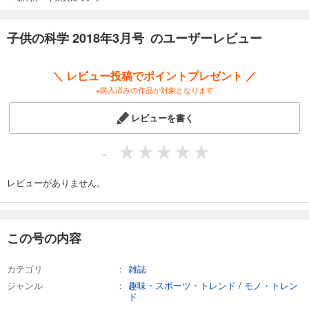
試し読み
子供の科学 2018年3月号 のユーザーレビュー
あらすじを表示する
子供の科学 2025年8月号
＼ レビュー投稿でポイントプレゼント ／
734
円 (税込)
※購入済みの作品が対象となります
カート
レビューを書く
試し読み
あらすじを表示する
-
子供の科学 2025年7月号
734
レビューがありません。
円 (税込)
カート
試し読み
この号の内容
あらすじを表示する
子供の科学 2025年6月号
カテゴリ
雑誌
734
円 (税込)
ジャンル
趣味・スポーツ・トレンド
/
モノ・トレン
カート
ド