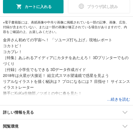
カートに入れる
ブラウザ試し読み
※電子書籍版には、表紙画像や中吊り画像に掲載されている一部の記事、画像、広告、
付録が含まれていない、または一部の画像が修正されている場合がありますので、内
容をご確認の上、お楽しみください。
金井さん初めての宇宙へ！ 「ソユーズ打ち上げ」現地レポート
コカトピ！
コカプレ！
［特集］あふれるアイディアにカタチをあたえろ！ 3Dプリンターでもの
づくり
［付録］小学生でもできる 3Dデータ作成ガイド
2018年は火星が大接近！ 組立式スマホ望遠鏡で惑星を見よう
リアルなイラストを描く秘訣は？ プロになるには？ 目指せ！ サイエンス
イラストレーター
勝手にKoKa生物部／ツボミの中に春を見た！
ビーカーくんがゆく／ビーカーくん、キレイな実験に挑戦！
...続きを読む
なぜなぜどうして？
見方を変えると大発見！ おもしろ2コマ写真／駐車場のへんな文字
詳しい情報を見る
むし博士たちの事件簿／あなたの知らない昆虫食の世界
世界の不思議な植物／タイガーグラス
閲覧環境
読者の写真コンテスト こんなの撮れた！