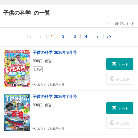
ポケデン／クリスピーカー
12星座探し／かに座を見つけよう
子供の科学 の一覧
南極観測隊おしごとREPORT／地球と宇宙の境目では何が起こっている
のか
1～10件目
/
111件
はじめよう！ ジブン専用パソコン／キツツキロボを改造しよう
KoKa勉強部
<<
<
1
2
3
4
>
>>
ベジフル新聞／野菜果物をもっと楽しくおいしくおもしろく食べよう
めざせ！ マスマジシャン／クイズ！ ペンタゴン
［最終回］オモシロ記念日365 今日って何の日？
子供の科学 2026年8月号
コドモノカガク製作所／風景を閉じ込める不思議な球体 宙玉
830
円 (税込)
KoKa Scramble
カート
ぼくの発明 きみの工夫
NEW
目次
試し読み
KoKaひろば
あらすじを表示する
［新連載］謎解きマンガ 放課後探偵メイカー編／プログラミングでお悩
み解決!?
子供の科学 2026年7月号
830
円 (税込)
カート
試し読み
あらすじを表示する