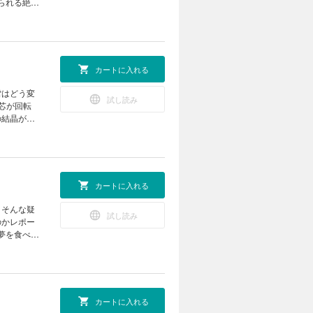
られる絶好
つける！
をつくろう
ーの定理を
の天体ショ
ズ まんが
 なぜ？
ロジカル・
025 成
カートに入れる
フト ミニ
 オオサン
 遠く深
雪はどう変
試し読み
る技術 生
芯が回転
生成AIで
の結晶が大
スマジシャ
トFUN！
6話「役に
a黒板アー
ー13 天
利用して電気
スケッチシート
 どうし
カートに入れる
る 動物園
を拓く！
？そんな疑
試し読み
 読者の写
のかレポー
然の出会い
夢を食べて
イバー」に
最終回 ヘ
が旬！ ホ
a編集部が
動き続け
ですぐでき
N！ すこ
レーザーを
カートに入れる
ば まんが
ニラ たくさ