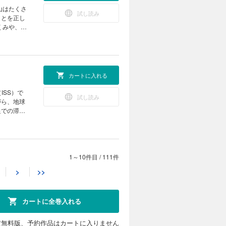
注目してみ
 ポケデ
山はたくさ
試し読み
践編） 子
ことを正し
残る技
くみや、噴
 夜型ハム
いのエネル
いて、わか
ャン １マ
ネット
のように使
 KoKaひ
のです。そ
カートに入れる
み付録］悪
！ 見る＆
ISS）で
試し読み
DGs 最
がら、地球
まつぶし実
星での滞在
、もっと会
発のプ
も高く、子
信 ニーオ
ている麻雀
いキャンド
【別
ル物理学賞
を紹介した
1～10件目
/
111件
カートに入れる
き残るため
>
>>
の温度が下
新連載]ひ
く並ぶキノ
いいことな
試し読み
て？ ビーカ
の謎をQ
ジックにチ
ー企業で研
科授業 キ
カートに全巻入れる
ラクダ 読
の地層のこ
ようで似て
去の気候に
ジカル・ミ
る技術 災
えてみませ
定無料版、予約作品はカートに入りません