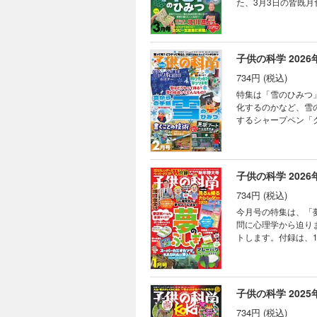
た、3月3日の皆既
2025年年度賞 
の機会です。付録の「皆既
キミのひらめきが形に
録は書き込むことができません。 目次 まんが にゃんと！ CSI猫科学捜
（2） ベジフル新
年ノーベル化学賞受賞
検証！ コドモノカガ
ー 3月3日の皆既月
子供の科学 2026
モージャ博士の縁側科
どうして？ ビーカー
ミステリー・ツアー
734円 (税込)
果発表会開催！ 世
チュア生きもの観察 
ショウウオ 読者の写
特集は「雪のひみつ
く、宇宙を見渡す窓
化するのかなど、雪
き残るための「応急手
するシャープペン「
コーディネーターロ
集合。雪が降った時に結晶を観
ン 折り紙マジックで
しできません。 目次 まんが にゃんと！ CSI猫科学捜査班 コカトピ！ コカプレ！ ［特集］雪はどうやって降る？
すこぶるクイズ ぼく
雪の結晶ってどんなも
立つ研究」って何だろ
ト大会結果発表！ Ni
子供の科学 2026
をつくる 透明な太陽
734円 (税込)
て？ ビーカーくんが
の動物 シマウマ 大
今月号の特集は、「
南極通信 南極の海
問に心理学から迫りま
真コンテスト こん
トします。付録は、
錯覚道 背景写真に
くれるという伝説があるバク（マ
なろう！② キミのひ
切り取り、取り外しができません。 目次 まんが にゃんと！ CSI
ルドクターくられ先
ぐに忘れるのはなぜ？
ウレンソウ めざせ！
潜入したぞ！ 診断書
子供の科学 2025
る！振り子時計式キツ
る！ トッポとチィの
ぶるクイズ まんが 
734円 (税込)
体感!? の巻 202