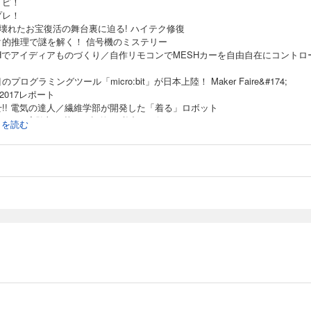
トピ！
プレ！
]壊れたお宝復活の舞台裏に迫る! ハイテク修復
ク的推理で謎を解く！ 信号機のミステリー
SHでアイディアものづくり／自作リモコンでMESHカーを自由自在にコントロ
のプログラミングツール「micro:bit」が日本上陸！ Maker Faire&#174;
o2017レポート
せ!! 電気の達人／繊維学部が開発した「着る」ロボット
 KoKa実験部／落ちる標的に“必中”のビー玉パチンコ
続きを読む
カーくんがゆく／ビーカーくん、じゃなくてろうとちゃんがゆく!?の巻
なぜどうして？
を変えると大発見！ おもしろ2コマ写真／お寿司屋さんのリサイクルショップ?
博士たちの事件簿 特別編／探検昆虫学者の仕事
の不思議な植物／ハマベブドウ
の写真コンテスト こんなの撮れた！
デン／イッポンライト
鏡で星空めぐり／アンドロメダ座の大銀河、M31の姿に注目してみよう
観測隊おしごとREPORT／南極観測を支える仕事人
めよう！ ジブン専用パソコン／マインクラフトパイで遊ぼう
a勉強部
フル新聞／秋においしい優秀フルーツ
！ マスマジシャン／“1089”の呪い
ロ記念日365 今日って何の日？