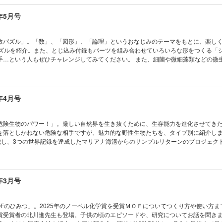
ってみよう KoKaひろば まんが ロジカル・ミステリー・ツアー 気象ミステリー
ゴイッ！ パラスポーツを支える技術 動物と協力しながら健康を守る ハズバンダリ
とじ込み付録]ペーパークラフト くだものボックス
 小中学生トコトンチャレンジ 桐山製作所 水蒸気蒸留実験 体験会を開催！ 電気
年5月号
く未来の力 強誘電モーター おうちや教室ですぐできる！ トッポとチィのひまつぶし
？ ビーカーくんがゆく ビーカーくん、チョウのグルメさを知る!? の巻 キミもGRAV
くさん知って、もっと会いたくなる 動物園の動物 ビーバー 南極通信 アイスコア
数パズル」。「数」、「図形」、「論理」というおなじみのテーマをもとに、楽し
きの北極通信 樹木の材料は大気中の炭素 読者の写真コンテスト こんなの撮れた！
パズルを紹介。また、とじ込み付録もパーツを組み合わせていろいろな形をつくる「
はドラマチック！ 猫の目は何を物語る？ 錯覚道 絵から生まれる立体錯視（理論編
手…という人もぜひチャレンジしてみてください。 また、細菌や微細藻類などの微
ない！生き残る技術 身近なものを活用して生き残れ！ キミのひらめきが形にな
、編集部員が挑戦！ どうやって絵を描いたのでしょうか…注目です！ ※デジタル版の型紙
りラボ 第11回 JavaScriptで自動猫じゃらしマシンをつくろう！（2） ベジフル新
ゃんと！ CSI猫科学捜査班 コカトピ！ コカプレ！ ［特
ツ サクランボ めざせ！マスマジシャン 10月なのになぜ8番目？ 暦にまつわる数
くなる！ 遊びながらわかる！ 算数パズル ［特集］バクテリアでお絵描き 微生物
クセになるかわいさ！ ハシビロコウ コカネットFUN！ すこぶるクイズ まんが 
生トコトンチャレンジ2026」受賞者を発表！ おうちや教室ですぐできる！ トッポ
年4月号
29話 壊れた傘を修理してみよう KoKaひろば まんが ロジカル・ミステリー・ツ
？ なぜ？ どうして？ ビーカーくんがゆく ビーカーくん、生きものの進化に迫る!? 
 いざ、南極の地へ ［とじ込み付録]ペーパークラフトでつくろう！ ハシビロコウ
フレシア たくさん知って、もっと会いたくなる 動物園の動物 ハリモグラ 読者の
！ ポケデン カゲブンシン 宇宙はドラマチック！ 爆発後のガスが残したメッセー
危険生物のパワー！」。厳しい自然界を生き抜くために、生存能力を進化させてき
実践編） 学校でも塾でも教えてくれない！生き残る技術 倒れている家族や友達が
を落としかねない危険な相手ですが、魅力的な野性生物たちを、タイプ別に紹介しま
らめきが形になる！ AkaDakoものづくりラボ 第10回 JavaScriptで自動猫
挑戦し、3つの世界記録を達成したマリアナ海溝からのサンプルリターンのプロジェク
） ベジフル新聞 こ～んなに大活躍 ダイズってスゴイ！ めざせ！ マスマジシャ
Ka手帳2026」と「ビオトープ」のペーパークラフトです。 ※デジタル版の別冊付録・
? コドモノカガク製作所 ぴったり入れよう 立体はめこみパズル わくわく理科授
せん。 目次 まんが にゃんと！ CSI猫科学捜査班 コカトピ！ コカ
ンプリって何？ コカネットFUN！ すこぶるクイズ まんが モージャ博士の縁側科学教
ンなワケに科学で挑む！ 超危険生物のパワー ［特集］3つの世界記録を達成！ 地
なのはナゼ？ KoKaひろば まんが ロジカル・ミステリー・ツアー 気象ミステリ
プルリターン KoKa手帳使い方ガイド 電気で学ぼうSDGs 地域を活性化させる未
年3月号
!? ［とじ込み付録]いろんなカタチをつくろう！ シルエットパズル
ドHOKKAIDO おうちや教室ですぐできる！ トッポとチィのひまつぶし実験室 な
ーカーくんがゆく ビーカーくん、巨大細胞に出会う!? の巻 錯覚道 縦断勾配錯視
っと会いたくなる 動物園の動物 チーター 南極通信 基地の電気を守る ひととき
OFのひみつ」。2025年のノーベル化学賞を受賞ＭＯＦについてつくり方や使い方ま
北極のクジラたち 宇宙はドラマチック！ ガスと星が降る銀河？ 宇宙に広げた大き
賞受賞者の北川進先生も登場。子供の頃のエピソードや、研究についてお話を聞きま
ラフブキ 読者の写真コンテスト こんなの撮れた！ 読者の写真コンテスト こんな