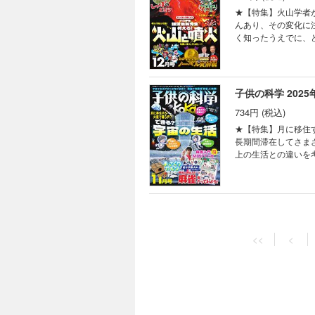
ロジカル・ミステリー
ん知って、もっと会
★【特集】火山学者
よう 雪の結晶ポス
ン シンキングタイマ
んあり、その変化に
供の科学見る＆撮る
く知ったうえでに、
術 君も「サバイバー
火予知、火山防災などについて教えていただき
スターの活動時間を
学賞では坂口志文博
ギーを使っている？
りやすく解説します。 また
ス増える!? フィボ
知らない!? しっ
子供の科学 2025
FUN！ すこぶるク
われているのでしょ
ろば まんが ロジカ
734円 (税込)
れはなぜなのでしょうか？しっぽの不思
夢を食べてくれる!?
う！ KoKaクリスマスリース ペーパークラフ
★【特集】月に移住す
撮るカレンダー2026
火山学者が教える！ 
長期間滞在してさま
新技術でAIが送電
上の生活との違いを
験室 なぜ？ なぜ？
について、アルテミス計画などの最
いたくなる 動物園
みよう！ 大人のゲ
ロ”がサポート まん
供向けの大会も開催
ルスンにある研究所
の楽しみ方を紹介。大
子供の科学 2025
ルライト 宇宙はドラ
冊付録】最強の頭脳
量子力学の世界・「
734円 (税込)
マンガ。まずは基本のルールを学んでみましょう
<<
<
の、サバイバルクッキ
レ！ 月に移住する・
★【特集】身近だけ
がる謎を追え！ ヘ
とときの北極通信 お
コ。身近ですが実は
のか？ ベジフル新
ーくんがゆく ビーカ
＆A型式で解明していきます
ャレンジ！ コドモノ
究中！ 世界の不思
だ 7万年・45m
ミは見分けられるか？ 本物の銅線はどれだ!? コカネットFUN！ すこぶるクイズ 目指せ！メダカと水辺
者の写真コンテスト
とです。世界一長い
士コンテスト2025
いない 錯覚道 ガ
ついて教えてくれる