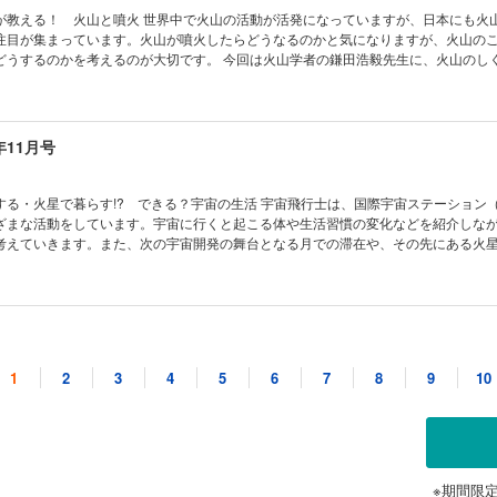
・ツアー 気象ミステリーツアー12 雪国は大変!? ［別冊付録］さまざまな形に
いたくなる 動物園の動物 ビントロング 読者の写真コンテスト こんなの撮れた！
が教える！ 火山と噴火 世界中で火山の活動が活発になっていますが、日本にも火
ター
ー 宇宙はドラマチック！ 16世紀、ティコが見た星は？ 錯覚道 ピンナ錯視（実
注目が集まっています。火山が噴火したらどうなるのかと気になりますが、火山の
カレンダー2026（カレンダーの使い方紹介） 学校でも塾でも教えてくれない！生き
どうするのかを考えるのが大切です。 今回は火山学者の鎌田浩毅先生に、火山のし
」になろう！① キミのひらめきが形になる！ AkaDakoものづくりラボ 第6回
ました。 ★2025年ノーベル賞 2025年のノーベル賞は、生理学・医
大調査！ ヘルドクターくられ先生のあやしい科学を疑え！ 私たちは1日どれくら
士が、化学賞では北川進博士が受賞されました。受賞したそれぞれの研究内容につ
 ベジフル新聞 みんなの考え方キャラクター 受賞作品発表 めざせ！ マスマジシ
、物理学賞の受賞研究についても併せて紹介しています。 ★【特集】知っているようで
ナッチ数マジック！ コドモノカガク製作所 悪夢を食べてくれる!? マレーバク コカ
ぽのヒミツ 多くの生き物にはしっぽがあって、いろいろな形をしています。しっぽはど
年11月号
イズ まんが モージャ博士の縁側科学教室 第24話 たくさん寝ても眠いのはナゼ？
うか？ また、人間にはしっぽがありませんが、実は「しっぽを失くした」そうな
ル・ミステリー・ツアー 気象ミステリーツアー11 西高東低と冬の風邪 ［とじ込
議を解明します！ ★【とじ込み付録】KoKaのキャラたちで飾りつけよ
 マレーバクペーパークラフト ［別冊付録］2026年は観察＆撮影にチャレンジしよう
ト 目次 2025年ノーベル賞・日本人2名がダブル受賞！ コカトピ！
る・火星で暮らす!? できる？宇宙の生活 宇宙飛行士は、国際宇宙ステーション（
火山と噴火 知ってるようで知らない!? しっぽのヒミツ コカプレ！ 電気で学ぼうS
ざまな活動をしています。宇宙に行くと起こる体や生活習慣の変化などを紹介しな
線を点検 ドローン自律飛行システム おうちや教室ですぐできる！ トッポとチィのひ
考えていきます。また、次の宇宙開発の舞台となる月での滞在や、その先にある火
 どうして？ ビーカーくんがゆく ビーカーくん、圧倒される!? の巻 たくさん知って
新の研究を交えて紹介します。 ★【特集】最強の頭脳スポーツ 麻雀をやって
の動物 チンパンジー 「小中学生トコトンチャレンジ」月面ローバー開発を“宇宙開
ームというイメージが強かった「麻雀」ですが、最近では頭脳スポーツとしての人気
が にゃんと！CSI 猫科学捜査班 南極通信 美しいオーロラ観測 ひとときの北極通
されています。精神力が鍛えられたり、算数に強くなるといったところも注目され
の観測基地 読者の写真コンテスト こんなの撮れた！ ポケデン 消えそうで消えな
人も子供も一緒に遊べるので、家族でチャレンジしてみるのもいいかもしれません！ ★
年10月号
マチック！ 流星群を置き土産に 錯覚道 ピンナ錯視（理論編） 2025年ノーベ
ゲーム 麻雀をやってみよう MINIマンガ 麻雀は形が大事 麻雀の基本的な遊び方
トンネル効果」とは？ 学校でも塾でも教えてくれない！生き残る技術 災害時に生
！ 目次 まんが にゃんと！CSI 猫科学捜査班 コカトピ！ コカプ
1
2
3
4
5
6
7
8
9
10
ング！ キミのひらめきが形になる！ AkaDakoものづくりラボ 第5回 カイロ
火星で暮らす!? できる？ 宇宙の生活 最強の頭脳スポーツ 麻雀をやってみよう！ [
ど不思議な生き物 キノコのミステリー 公園を散歩すると見かけたり、食卓にもよ
ルドクターくられ先生のあやしい科学を疑え！ すべての危険から遠ざけることは、
うちや教室ですぐできる！ トッポとチィのひまつぶし実験室 なぜ？ なぜ？ どうし
謎が多い生き物です。地球上にいつからいて、どのくらいの種類がいるのか…キノコ
聞 ごはんはスゴイ！ 日本のお米 めざせ！ マスマジシャン カレンダー足し算マ
ーくん、木材ならではを知る!? の巻 トコトンチャレンジ2025 受賞者×パートナ
。奥深いキノコの世界をのぞいてみてください！ ★【特集】福井県・水月湖が刻ん
カガク製作所 おなじみのキャラで飾りつけ！ KoKaクリスマスリース わくわく理
議な植物 フェネストラリア たくさん知って、もっと会いたくなる 動物園の動物 
 世界一長い年縞を見に行こう！ 「年縞」とは縞模様を保ったまま積み重ねられた泥
の生き物博
 こんなの撮れた！ ポケデン ジャンケンカツト 宇宙はドラマチック！ 似ている
年縞が見つかった福井県の水月湖と年縞博物館に伺って年縞を見てきました！ 過
結果発表 モージャ博士の縁側科学教室 第23話 温泉と火山ガス KoKaひろば ロ
ボールパッチと動いて見える錯視（実践編） 学校でも塾でも教えてくれない！生き残
だけでなく、これからの気候を考える上でも参考になります。みなさんも一緒に考
※期間限