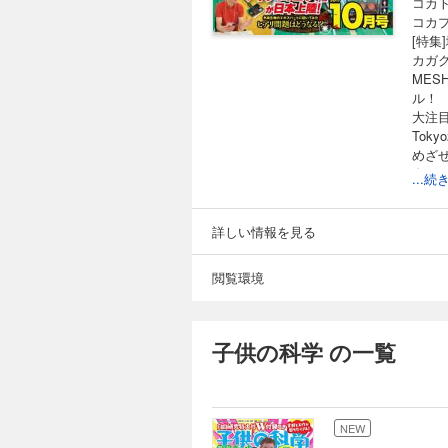
コカ
コカ
[特集
カガ
ME
ル！
大注目
Toky
めざ
進め！
...
ビー
なぜ
見方
詳しい情報を見る
むし
世界
閲覧環境
読者
ポケ
双眼
南極
子供の科学 の一覧
はじ
KoK
ベジ
めざせ
NEW
オモシ