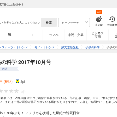
8万冊以上配信中！
Get!
セーフサーチ 中
来店pt
閲覧履
ビジネス
BL
TL
ラノベ
小説・文芸
実用
・スポーツ・トレンド
モノ・トレンド
誠文堂新光社
子供の科学
子供の科
の科学 2017年10月号
雑誌
円 (税込)
3
pt
0件
書籍版には、表紙画像や中吊り画像に掲載されている一部の記事、画像、広告、付録が含ま
い、または一部の画像が修正されている場合がありますので、内容をご確認の上、お楽しみ
。
k Up！ 99年ぶり！ アメリカを横断した世紀の皆既日食