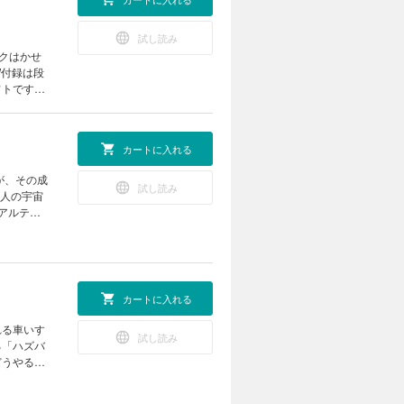
試し読み
イクはかせ
W付録は段
フトです。
ップを開催
カートに入れる
ーくん、粉
うちや教室
が、その成
 お役立
試し読み
4人の宇宙
くなる 動
アルテミ
北極のいま
を宿す赤い
術 簡単組
きる“おう
！ あそび
？ ビーカー
ロピカル
思議な植物
作所 ホン
カートに入れる
こんなの撮
ネット
体錯視（実
れる車いす
のはなぜ？
試し読み
きが形にな
る「ハズバ
付録]ペー
夏の元気チ
どうやるの
で“しかけ
けるとモノ
室 第30