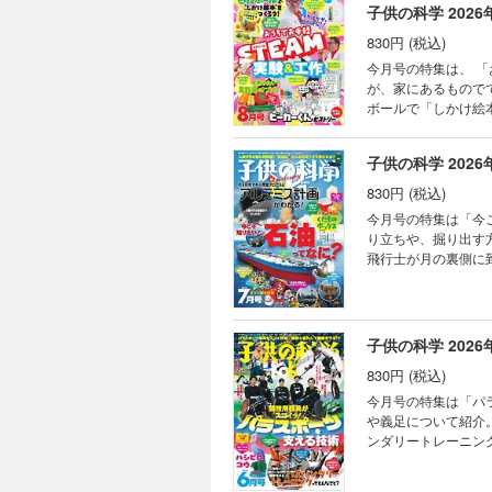
子供の科学 2026
コド
KoKa 
830円 (税込)
ぼく
今月号の特集は、 
目次
が、家にあるもので
KoK
ボールで「しかけ絵
［別
また、今年でデビュー10
謎解
は使用することができません。 目次 まんが にゃんと！ CSI猫科学捜査班 
子供の科学 2026
自由研究！ おうちで
祝！デビュー10周年
830円 (税込)
のこわさを知る!? 
今月号の特集は「今
ですぐできる！ トッ
り立ちや、掘り出す
ち！ Scratch
飛行士が月の裏側に
物園の動物 イヌワシ
ス計画」について、月面基地
とみらい 読者の写真
ことができません。 目次 まんが にゃんと！ CSI猫科学捜査班 コカトピ！ コカプレ！ 今こそ知りたい！ 石油っ
星雲 錯覚道 干支
てなに？ 月を目指
み立て式「ソーラー
ちLABO”開設！ 
子供の科学 2026
ながら学ぶコンピュ
くんがゆく ビーカー
フルーツ めざせ！
830円 (税込)
アメリカドクダミ 
モノみたい！？ 夏
れた！ ポケデン 
今月号の特集は「パ
FUN！ すこぶるク
線編） 学校でも塾
や義足について紹介
KoKaひろば ロジ
る！ AkaDako
ンダリートレーニン
パークラフト ホンモ
ャージ ネバネバ野
でしょうか？その秘訣
絵本”をつくろう！
が入れられる くだも
版の型紙は切り取って使用することができません