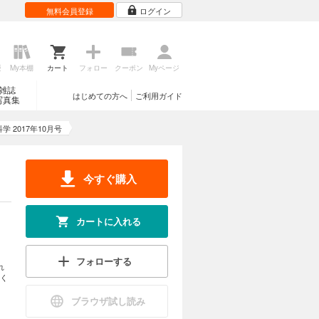
無料会員登録
ログイン
歴
My本棚
カート
フォロー
クーポン
Myページ
雑誌
はじめての方へ
ご利用ガイド
写真集
学 2017年10月号
今すぐ購入
カートに入れる
フォローする
れ
く
ブラウザ試し読み