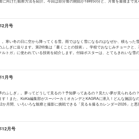
月食に向けた観察方法を紹介。今回は部分食の開始が18時50分と、月食を最後まで見
学校でも塾でも教えてくれない！生き残る技術 「災害から生き残る」基本の技術を身に
月食スケッチシート」を活用して、月食を記録しましょう！ ※デジタル版のとじ込み付
なる！ AkaDakoものづくりラボ 第9回 生成AIでコーディネーターロボット
査班 コカトピ！ コカプレ！ ［特集］2025
聞 ブロッコリーが指定野菜に！ めざせ！マスマジシャン 折り紙マジックでモーリ
！ どんな物質？ どんなことができるの？ MOFのひみつ ［特集］ひなまつりの夜
ク製作所 ミニチュア生きもの観察 ビオトープ コカネットFUN！ すこぶるクイ
食を見よう！ おうちや教室ですぐできる！ トッポとチィのひまつぶし実験室 なぜ？
年2月号
学教室 第27話 ジャガイモの毒素を増やさないためには？ KoKaひろば まんが 
くんがゆく ビーカーくん、消火器に安心する!? の巻 小中学生トコトンチャレンジ2
 気象ミステリーツアー14 世界のさまざまな気候 ［とじ込み付録］ペーパークラ
界の不思議な植物 ハネフクベ たくさん知って、もっと会いたくなる 動物園の動物
ビオトープ ［別冊付録］KoKa手帳2026
真コンテスト こんなの撮れた！ ポケデン オートぼんぼり 宇宙はドラマチック！
」。寒い冬の日に空から降ってくる雪。雨ではなく雪になるのはなぜか、積もった
 錯覚道 背景写真につられる脳（実践編） 学校でも塾でも教えてくれない！生き残
のふしぎに迫ります。第2特集は「書くことの技術」。学校でおなじみチョークと、
当」を覚える！ キミのひらめきが形になる！ AkaDakoものづくりラボ 第8回 
クルトガ」に使われている技術を紹介します。付録ポスターは、とてもきれいな雪
ボットをつくろう（1） ベジフル新聞 生で食べられる野菜いろいろ めざせ！ マ
察して、ポスターと見比べてみてください。 ※デジタル版の付録ポスターは取り外
角を3等分！ コドモノカガク製作所 立体コースを進め！ 3Dビー玉迷路 コカネッ
の発明 きみの工夫 2025年年間賞発表 まんが モージャ博士の縁側科学教室 第2
の？ 空からの手紙 雪のひみつ ［特集］書くことの技術 みんなで描こう！ KoK
う？ KoKaひろば まんが ロジカル・ミステリー・ツアー 気象ミステリーツア
chigaku黒板アート甲子園®2025 表彰式リポート 電気で学ぼうSDGs 赤外光を
年1月号
気予報のしくみ ［とじ込み付録］キミだけの月食記録をつくろう！ KoKaオリジナル 皆既月食
電池 おうちや教室ですぐできる！ トッポとチィのひまつぶし実験室 なぜ？ なぜ？
ゆく ビーカーくん消火器に囲まれる!? の巻 たくさん知って、もっと会いたくな
学・高専・海外校合格者が語るNEST LAB.での挑戦 「好き」を究めた研究が未来
夢のふしぎ」。夢ってどうして見るの？予知夢ってあるの？見たい夢が見られるの
の魚たち ひとときの北極通信 海洋地球研究船「みらい」の最後の北極公開に潜入！
す！また、KoKa編集部がスーパーカミオカンデとKAGRAに潜入！どんな施設な
なの撮れた！ ポケデン ニギルンダー 宇宙はドラマチック！ 星団とガス星雲、偶
12か月間、いろいろな観察と撮影に挑戦できる「見る＆撮るカレンダー2026」と悪
つられる脳（理論編） 学校でも塾でも教えてくれない！生き残る技術 君も「サバ
レーバク）のペーパークラフトです。 ※デジタル版のとじ込み付録、別冊付録は
らめきが形になる！ AkaDakoものづくりラボ 第7回 生成AIとお料理しよう！ 
猫科学捜査班 コカトピ！ コカプレ！ みた夢をす
生のあやしい科学を疑え！ 嘘と化学は逆の存在 ベジフル新聞 おいしさ・栄養 今
 心理学から夢のナゾに迫る！ 夢のふしぎ スーパーカミオカンデとKAGRAにKoK
 マスマジシャン 9981数当て電卓マジック！ コドモノカガク製作所 ず～っと
をつくるお手伝い！ 医療の現場を支えるMEDI-Papyrusがスゴい！ おうちや教室
年12月号
ツキ君 わくわく理科授業 八重山の環境に学ぶ「理科教育」とは？ コカネットFU
ひまつぶし実験室 なぜ？ なぜ？ どうして？ ビーカーくんがゆく ビーカーくん、
モージャ博士の縁側科学教室 第25話 冬に植物が凍らないのはナゼ？ KoKaひろ
5年ノーベル生理学・医学賞受賞 坂口志文先生interview 世界の不思議な植物 野生のバ