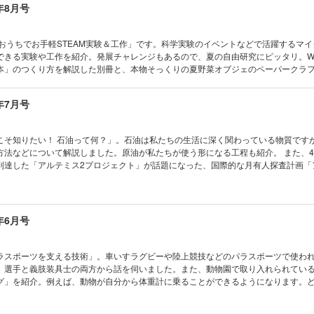
年8月号
モノカガク製作所／押さえて離して宙返り びっくりカメ
Scramble
の発明きみの工夫
「おうちでお手軽STEAM実験＆工作」です。科学実験のイベントなどで活躍するマ
できる実験や工作を紹介。発展チャレンジもあるので、夏の自由研究にピッタリ。
aひろば
本」のつくり方を解説した別冊と、本物そっくりの夏野菜オブジェのペーパークラ
冊付録］ビーカーくんの理科室ともだち大集合ポスター
周年！ 『子供の科学』の人気キャラ「ビーカーくん」にも迫ります。 ※デジタル版の型紙
きマンガ 放課後探偵海洋編／発見！ 海底火山と謎の石
コカトピ！ コカプレ！ マイクはかせと
年7月号
お手軽 STEAM実験＆工作 古代の銅鐸の音に科学で迫る!? 伊藤尚未先生ワークショ
 10年分の「なるほど！」 ビーカーくんヒストリー ビーカーくんがゆく ビーカ
の巻 電気で学ぼうSDGs 日本最大級の洋上風力発電 石狩湾新港洋上風力発電所 お
こそ知りたい！ 石油って何？」。石油は私たちの生活に深く関わっている物質です
ポとチィのひまつぶし実験室 なぜ？ なぜ？ どうして？ [新連載]教えて！ アベ先生
方法などについて解説しました。原油が私たちが使う形になる工程も紹介。 また、
の裏ワザ No.1 矢印キーでスプライトを滑らかに動かす たくさん知って、もっと会いた
到達した「アルテミス2プロジェクト」が話題になった、国際的な月有人探査計画「
 南極通信 “いまの南極”から地球環境を見守る ひとときの北極通信 海氷が語る
建設など、今後の予定についても含めて紹介します。 ※デジタル版の型紙は使用する
コンテスト こんなの撮れた！ ポケデン タタクン 宇宙はドラマチック！ 星の子
立体の混在から生まれる錯視（理論編） 学校でも塾でも教えてくれない！生き残る技
す有人探査プログラム「アルテミス計画」がわかる！ 市岡元気先生の実験が自宅でで
・クッカー」をつくって生き残れ！ [新連載]ビスケットでたのしいプログラミング
おうちや教室ですぐできる！ トッポとチィのひまつぶし実験室 なぜ？ なぜ？ どうして
年6月号
ーター 第1回 ビスケットをはじめよう ベジフル新聞 身近になってきた ト
くん、室内で虹に出会う!? の巻 自由研究フェス2026開催のお知らせ 世界の不
 マスマジシャン 定規とコンパスで正五角形を作図しよう！ コドモノカガク製
たくさん知って、もっと会いたくなる 動物園の動物 サイ 読者の写真コンテスト 
野菜オブジェ わくわく理科授業 おにぎりがうんこになる道 キミはわかる？ コカ
キチポ 宇宙はドラマチック！ 二刀流銀河、激動の過去 錯覚道 絵から生まれる立
ラスポーツを支える技術」。車いすラグビーや陸上競技などのパラスポーツで使わ
イズ モージャ博士の縁側科学教室 第31話 ドライアイスを水に入れると泡が出る
でも教えてくれない！生き残る技術 「あかり」をつくろう！ 最終回 キミのひらめ
。選手と義肢装具士の両方から話を伺いました。また、動物園で取り入れられてい
カル・ミステリー・ツアー 気象ミステリーツアー18 都会の猛暑に注意!? [とじ込み
ものづくりラボ さよならタコちゃん、こんにちは未来のクリエイター ベジフル新聞 
グ」を紹介。例えば、動物が自分から体重計に乗ることができるようになります。
ノみたい!? 夏野菜のオブジェ [別冊付録]開くと夏野菜の畑が飛び出す！ 段ボール
菜 めざせ！ マスマジシャン 三角数、四角数、五角数 コドモノカガク製作所 あ
を飼育員の方に聞きました！付録は「ハシビロコウ」のペーパークラフトです。 ※デジタル
のボックス コカネットFUN！ すこぶるクイズ まんが モージャ博士の縁側科学教
。 目次 まんが にゃんと！ CSI猫科学捜査班 コカトピ！ コカプ