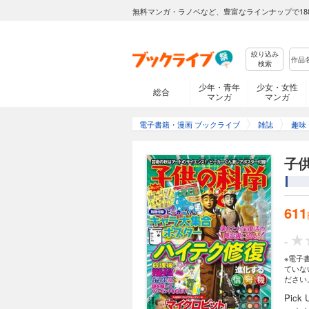
無料マンガ・ラノベなど、豊富なラインナップで18
絞り込み
検索
少年・青年
少女・女性
総合
マンガ
マンガ
電子書籍・漫画 ブックライブ
雑誌
趣味
子供
611
-
※電子
ていな
ださい
Pic