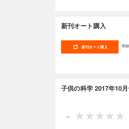
ステリー・ツアー 気
害時、君が犯罪に巻き
んか。 ★【別冊付録ポスター】色と形でめぐるキノコ図鑑 カラフルな色や、不思議な形をしたキノコたちを集めた
子供の科学 2025
う！ KoKaクリス
帰宅メッセージを自
ポスターです。眺め
新聞 野菜と切り方
734円 (税込)
参考にもなります。毒キノコには注意してくだ
てる！ 手さぐりカル
カプレ！ 身近だけど不思
今月号の特集は「ゾ
でタイムスリップ!?
見に行こう！ 南極通
新刊オート購入
たち。その正体は何
[別冊付録]最強の頭
灯 おうちや教室ですぐできる！ トッポとチィのひまつぶし実験室 なぜ？ 
ともいわれるゾウの
ビーカーくん、角イス
術館で開催中の「佐藤雅彦展 
ース おせんべいを
しができません。 ※
スト こんなの撮れた
非公開となる予定ですのでご了承ください。 目次 相
登録
新刊オート購入
ッチと動いて見える
ンタビュー まんが 
子供の科学 2025
害時に安全かどうかを
浜美術館リニューア
くりお菓子箱”！ 
734円 (税込)
ッポとチィのひまつぶ
ル新聞 もっと知ろ
る!? の巻 世界の
今月号は自由研究の
πの公式の計算にチ
物 コアラ micr
込み付録の型紙を使
授業 校庭にホタル!
スト こんなの撮れた
えているコト」を参
の縁側科学教室 第2
校でも塾でも教えて
に挑戦したいことを100
リーツアー8 台風の
子供の科学 2017年1
る！ AkaDako
型紙は取り外しできません。 目次 まんが にゃんと！CSI 猫科学捜査班 コカト
を疑え！ ウソと科
のひみつ コマで究め
ラマヌジャンのπの公
測 アロンアルフアで
子供の科学 2025
FUN！ すこぶるク
楽しもう！ 電気で学
まんが ロジカル・ミステリー・ツア
734円 (税込)
ッポとチィのひまつぶ
-
頭蓋骨化石
知る!? の巻 たくさ
今月の特集は「錯視
グ 第4回 Air W
ましょう！ つくり
マチック！ 球状星
「植物を絶滅から守