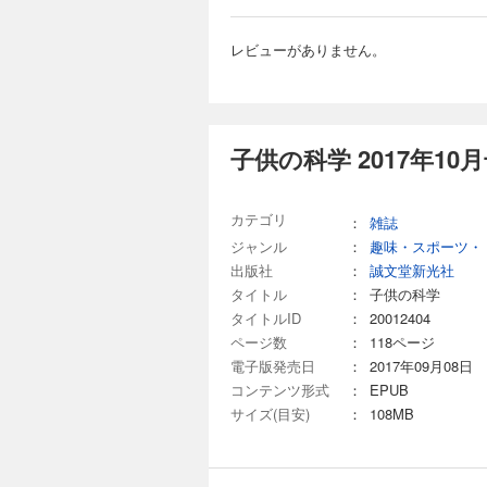
き残る技術 うんこ
回を迎えた「ビーカーく
第1回 「靴下泥棒
別冊付録は取り外しできません。 目次 まんが にゃんと！CSI 猫科学捜
である ベジフル新聞
作でしくみがわかる 
レビューがありません。
ャン コドモノカガ
新技術で飛行船を“再
子供の科学 2025
理科授業 コカネット
て？ ビーカーくんが
よう！ KoKaひろば まん
734円 (税込)
さん知って、もっと会
付録］【型紙】コマを
ぐるみの気持ちを表
今月の特集は「私た
ト 宇宙はドラマチ
でしょうか？その謎
子供の科学 2017年10
る技術 特別企画『
アサリの模様や色の
すめ ヘルドクター
原寸大の貝殻の写真とその
～い夏も元気!! め
取り外しできません。 目次 まんが にゃんと！CSI 猫科学捜査班 コカトピ！ コカプレ！ [第1特集]私た
カテゴリ
トFUN！ すこぶる
：
雑誌
支える 地盤と地下の
ば まんが ロジカル
2025 受賞者発表！
ジャンル
：
趣味・スポーツ・
子供の科学 2025
念！「ビーカーくん
る 洋上浮体式太陽光
出版社
：
誠文堂新光社
734円 (税込)
どうして？ ビーカー
タイトル
：
子供の科学
陸旅行」 たくさん知っ
今月の特集は「太陽
タイトルID
：
20012404
ング 第2回「自動
うなっているのか、
ページ数
：
118ページ
555 宇宙はドラマ
介。新連載は小型コン
ない！生き残る技術 
電子版発売日
：
2017年09月08日
録はカーネーションのペーパ
AIにやらせよう 
り取りができません。 目次 まんが にゃんと！CSI 猫科学捜査班 コカトピ！ コカプレ！ [特集]どうし
コンテンツ形式
：
EPUB
粒のパワー野菜 ニン
なった？ 太陽系の謎を追え！ [新連載]じぶんだけの探検ウォッチをAIでパワーアップ！ micro:bitでレッツAIプログ
サイズ(目安)
：
108MB
走る！ 段ボールカー
ラミング 第1回 「mi
子供の科学 2025
のメリット KoKa
ですぐできる！ トッ
録］両面ポスター 
734円 (税込)
海のピンチを知る!?
る 動物園の動物 ユ