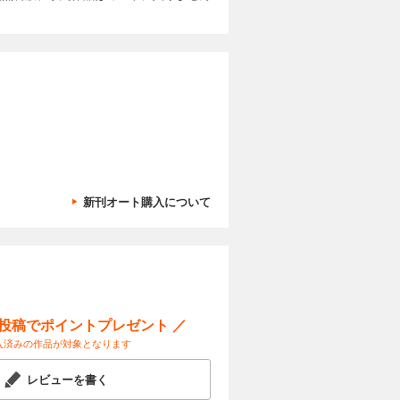
つけよ
回 顔認識で
 ベジフル
ノコ探しの
カートに入れる
さわって当
話 秋の公園
化け物」
種類は？
試し読み
電球形蛍光
」のモデル
他、横浜美
三幸製菓ブ
写真コンテ
11月より
ガボールパ
や町が、災
古生物 横
識で“びっ
きる！ ト
カートに入れる
さ ベジフ
の秘密を知
ヌジャンの
新刊オート購入について
物園の動
など、とじ
くわく理科
試し読み
の写真コンテ
「ネコの考
ージャ博士
践編） 学
は、夏休み
気象ミステ
が形にな
やしい科学
ン 驚異！
極の雲の観
ネット
Sで科学を
aひろば
きる！ ト
ー投稿でポイントプレゼント ／
カートに入れる
の可能性を
入済みの作品が対象となります
ログラミン
つくってみ
試し読み
宇宙はドラ
特集は
レビューを書く
れない！生
連載100