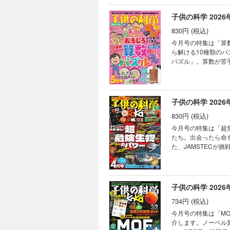
話 蜜蝋ラップをつく
レ！ 競技用器具がス
オゾン層の役割 ［
ングってどんなこと？
子供の科学 2026
SDGs 静電気で動
830円 (税込)
ぜ？ なぜ？ どうして
を体験しよう！ た
今月号の特集は「算
く氷の記憶 ひとと
ら解ける10種類の
アメザーザー 宇宙
パズル」。算数が苦
も塾でも教えてくれ
描く「微生物アート」に
AkaDakoものづく
は切り取って使用することができません。 目次 まんが に
ートでかわいいフルー
集］いますぐやりた
ドモノカガク製作所 
界 ［特集］「小中学
子供の科学 2026
士の縁側科学教室 第
まつぶし実験室 なぜ
ミステリーツアー16
830円 (税込)
の不思議な植物 ラ
スト こんなの撮れた
今月号の特集は「超
道 縦断勾配錯視（
たち。出会ったら命
はどうする？ キミのひ
た、JAMSTECが
ンをつくろう！（1
さらに今月はW付録！「Ko
んをぴったり3等分!
とじ込み付録は、取り外しや書き込みができま
とす!? ゆで1グラ
プレ！ ［特集］キケ
話 ハチの巣が六角形
い海からの超深海サン
子供の科学 2026
15 因縁の敵、現る
場 エスコンフィール
734円 (税込)
ぜ？ どうして？ ビ
たくさん知って、も
今月号の特集は「M
信 空から観察する
介します。ノーベル
デン トキドキサク