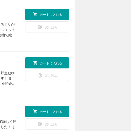
ツアー17
ートレーニ
で学ぼう
実験室 な
カートに入れる
ITRAX
から読み解
く考えなが
試し読み
 ポケデン
シルエット
） 学校で
生物で絵を
る！
聞 デリケ
クイズ コ
アートの世
モージャ博
とチィのひ
アー 気象
の巻 世界
カートに入れる
写真コンテ
ジ 錯覚
た野生動物
試し読み
いたら、君
す！ ま
じゃらしマシ
トを紹介。
ン ようか
業 卵を落
室 第28
球で一番深
ーツアー
来型の野球
ぜ？ な
カートに入れる
（理論編）
の北極通
で詳しく紹
試し読み
な傘 ポケ
した！ ま
の撮れた！