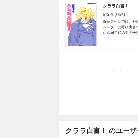
クララ白書II
572円 (税込)
寄宿舎生活では、外
シスターに呼び出さ
から同年代の男の子
からの手紙が！ 「
<<
<
クララ白書Ｉ のユー