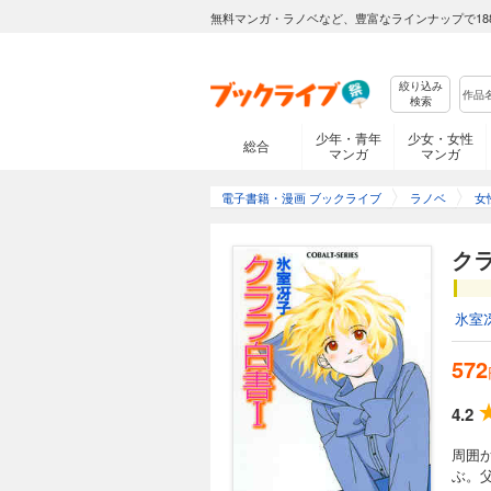
無料マンガ・ラノベなど、豊富なラインナップで18
絞り込み
検索
少年・青年
少女・女性
総合
マンガ
マンガ
電子書籍・漫画 ブックライブ
ラノベ
女
ク
氷室
572
4.2
周囲
ぶ。