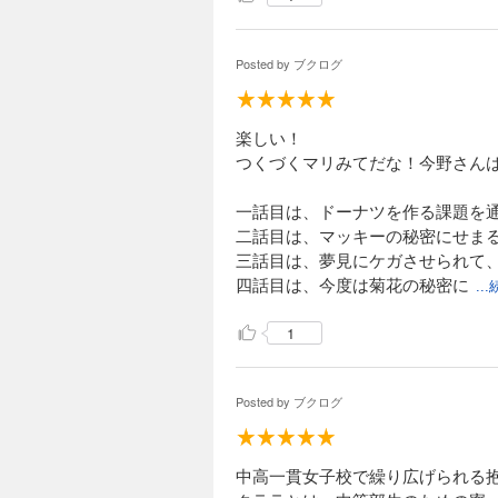
Posted by
ブクログ
楽しい！
つくづくマリみてだな！今野さん
一話目は、ドーナツを作る課題を
二話目は、マッキーの秘密にせま
三話目は、夢見にケガさせられて
四話目は、今度は菊花の秘密に
..
1
Posted by
ブクログ
中高一貫女子校で繰り広げられる