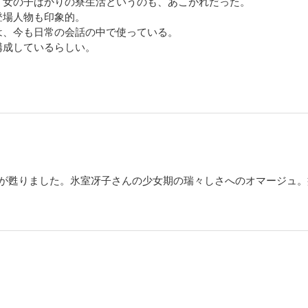
。女の子ばかりの寮生活というのも、あこがれだった。
登場人物も印象的。
は、今も日常の会話の中で使っている。
構成しているらしい。
間が甦りました。氷室冴子さんの少女期の瑞々しさへのオマージュ