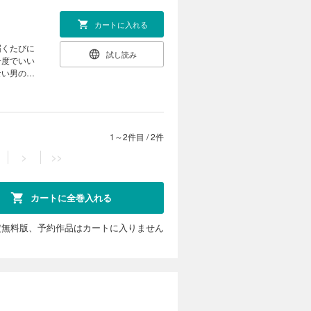
カートに入れる
届くたびに
試し読み
一度でいい
ない男の子
1～2件目
/
2件
>
>>
カートに全巻入れる
定無料版、予約作品はカートに入りません