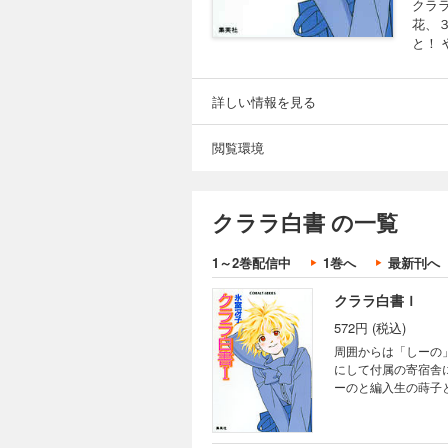
クラ
花、
と！
詳しい情報を見る
閲覧環境
クララ白書 の一覧
1～2巻配信中
1巻へ
最新刊へ
クララ白書Ｉ
572円 (税込)
周囲からは「しーの
にして付属の寄宿舎
ーのと編入生の蒔子
やってみせると言い