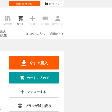
無料会員登録
ログイン
歴
My本棚
カート
フォロー
クーポン
Myページ
雑誌
はじめての方へ
ご利用ガイド
写真集
今すぐ購入
カートに入れる
フォローする
ブラウザ試し読み
の