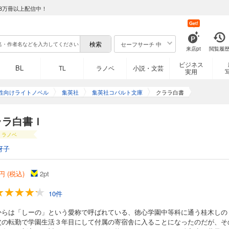
8万冊以上配信中！
Get!
セーフサーチ 中
来店pt
閲覧履
ビジネス
BL
TL
ラノベ
小説・文芸
実用
性向けライトノベル
集英社
集英社コバルト文庫
クララ白書
ララ白書Ｉ
ラノベ
冴子
円 (税込)
2
pt
10件
からは「しーの」という愛称で呼ばれている、徳心学園中等科に通う桂木しの
父の転勤で学園生活３年目にして付属の寄宿舎に入ることになったのだが、そ