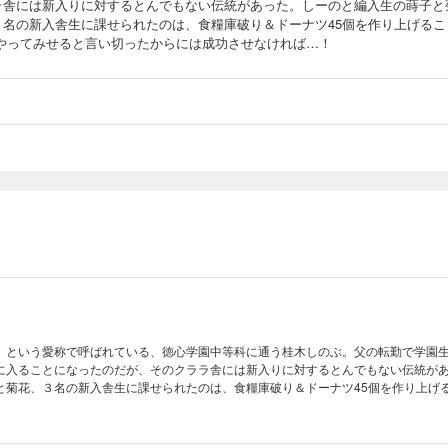
ラ舎には新入りに対するとんでもない伝統があった。しーのと編入生の蒔子と
３名の新入舎生に課せられたのは、食糧庫破り＆ドーナツ45個を作り上げるこ
 やってみせると言い切ったからには成功させなければ…！
」という愛称で呼ばれている、徳心学園中等科に通う桂木しのぶ。父の転勤で学園
に入ることになったのだが、そのクララ舎には新入りに対するとんでもない伝統が
と菊花、３名の新入舎生に課せられたのは、食糧庫破り＆ドーナツ45個を作り上
切ったからには成功させなければ…！