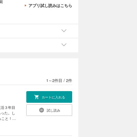
菊
アプリ試し読みはこちら
1～2件目
/
2件
カートに入れる
生活３年目
試し読み
あった。し
げること！