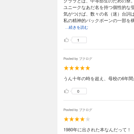
クララとは、中等部生のための寮
ユニークなあだ名を持つ個性的な
気がつけば、数々の名（迷）台詞
私の精神的バックボーンの一部を
...続きを読む
1
Posted by
ブクログ
うん十年の時を超え、母校の6年
0
Posted by
ブクログ
1980年に出された本なんだって！