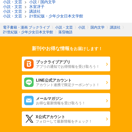
小説・文芸
>
小説
/
国内文学
小説・文芸
>
氷室冴子
小説・文芸
>
講談社
小説・文芸
>
21世紀版・少年少女日本文学館
電子書籍・漫画 ブックライブ
〉
小説・文芸
〉
小説
〉
国内文学
〉
講談社
〉
21世紀版・少年少女日本文学館
〉
落窪物語
新刊やお得な情報
をお届けします！
ブックライブアプリ
アプリの通知でお得情報を受け取ろう！
LINE公式アカウント
アカウント連携で限定クーポンゲット！
メールマガジン
お得な最新情報を受け取ろう！
X公式アカウント
フォローして最新情報をチェック！