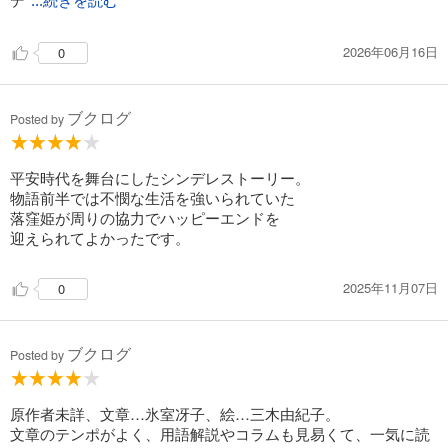
...続きを読む
2026年06月16日
0
ブクログ
Posted by
平安時代を舞台にしたシンデレストーリー。
物語前半では不憫な生活を強いられていた
落窪姫が周りの協力でハッピーエンドを
迎えられてよかったです。
2025年11月07日
0
ブクログ
Posted by
原作者未詳、文章…氷室冴子、絵…三木由紀子。
文章のテンポがよく、用語解説やコラムも見易くて、一気に読