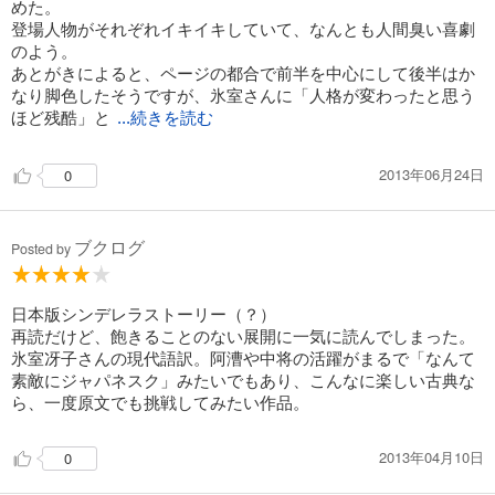
めた。
登場人物がそれぞれイキイキしていて、なんとも人間臭い喜劇
のよう。
あとがきによると、ページの都合で前半を中心にして後半はか
なり脚色したそうですが、氷室さんに「人格が変わったと思う
ほど残酷」と
...続きを読む
2013年06月24日
0
ブクログ
Posted by
日本版シンデレラストーリー（？）
再読だけど、飽きることのない展開に一気に読んでしまった。
氷室冴子さんの現代語訳。阿漕や中将の活躍がまるで「なんて
素敵にジャパネスク」みたいでもあり、こんなに楽しい古典な
ら、一度原文でも挑戦してみたい作品。
2013年04月10日
0