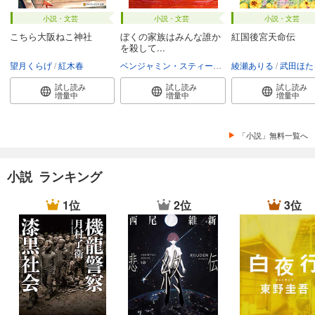
小説・文芸
小説・文芸
小説・文芸
こちら大阪ねこ神社
ぼくの家族はみんな誰か
紅国後宮天命伝
を殺して...
望月くらげ
紅木春
ベンジャミン・スティーヴンソン
綾瀬ありる
富永和子
武田ほた
試し読み
試し読み
試し読み
増量中
増量中
増量中
「小説」無料一覧へ
小説 ランキング
1位
2位
3位