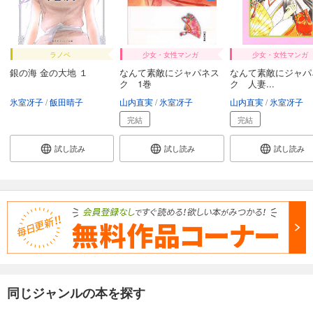
ラノベ
少女・女性マンガ
少女・女性マンガ
銀の海 金の大地 １
なんて素敵にジャパネス
なんて素敵にジャパ
ク 1巻
ク 人妻...
氷室冴子
飯田晴子
山内直実
氷室冴子
山内直実
氷室冴子
完結
完結
試し読み
試し読み
試し読み
同じジャンルの本を探す