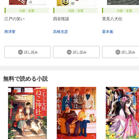
小説・文芸
小説・文芸
小説・文芸
江戸の笑い
四谷怪談
里見八犬伝
興津要
高橋克彦
栗本薫
試し読み
試し読み
試し読み
無料で読める小説