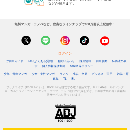
などが届きます。
無料マンガ・ラノベなど、豊富なラインナップで188万冊以上配信中！
ログイン
ご利用ガイド
FAQ(よくある質問)
お問い合わせ
採用情報
利用規約
特商法の表
示
個人情報保護方針
cookie等ポリシー
少年・青年マンガ
少女・女性マンガ
ラノベ
小説・文芸
ビジネス・実用
雑誌・写
真集
TL
BL
ブックライブ（BookLive!）は、BookLiveが運営する電子書店です。TOPPANホールディング
ス、カルチュア・コンビニエンス・クラブ、テレビ朝日の出資を受け、日本最大級の電子書籍配
信サービスを行っています。