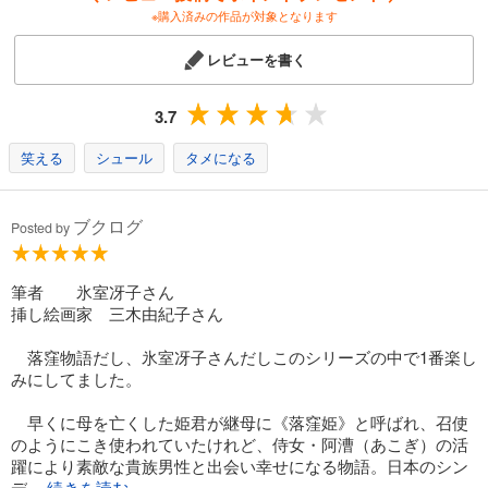
※購入済みの作品が対象となります
レビューを書く
3.7
笑える
シュール
タメになる
ブクログ
Posted by
筆者 氷室冴子さん
挿し絵画家 三木由紀子さん
落窪物語だし、氷室冴子さんだしこのシリーズの中で1番楽し
みにしてました。
早くに母を亡くした姫君が継母に《落窪姫》と呼ばれ、召使
のようにこき使われていたけれど、侍女・阿漕（あこぎ）の活
躍により素敵な貴族男性と出会い幸せになる物語。日本のシン
デ