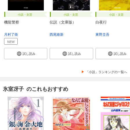
小説・文芸
小説・文芸
小説・文芸
機龍警察
伝説（文庫版）
白夜行
月村了衛
西尾維新
東野圭吾
NEW
試し読み
試し読み
試し読み
「小説」ランキングの一覧へ
氷室冴子 のこれもおすすめ