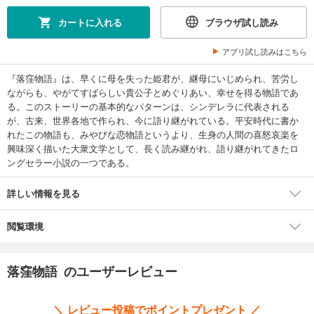
カートに入れる
ブラウザ試し読み
アプリ試し読みはこちら
『落窪物語』は、早くに母を失った姫君が、継母にいじめられ、苦労し
ながらも、やがてすばらしい貴公子とめぐりあい、幸せを得る物語であ
る。このストーリーの基本的なパターンは、シンデレラに代表される
が、古来、世界各地で作られ、今に語り継がれている。平安時代に書か
れたこの物語も、みやびな恋物語というより、生身の人間の喜怒哀楽を
興味深く描いた大衆文学として、長く読み継がれ、語り継がれてきたロ
ングセラー小説の一つである。
詳しい情報を見る
閲覧環境
落窪物語 のユーザーレビュー
＼ レビュー投稿でポイントプレゼント ／