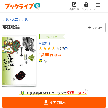
会員登録
ログイン
メニュー
小説・文芸
小説
落窪物語
フォロー
小説・文芸
氷室冴子
3.7
(7)
1,265
円 (税込)
6
pt
379
新規会員70%OFFクーポンで
円(税込)
今すぐ購入