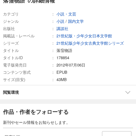
落窪物語 の詳細情報
カテゴリ
小説・文芸
ジャンル
小説
/
国内文学
出版社
講談社
掲載誌・レーベル
21世紀版・少年少女日本文学館
シリーズ
21世紀版少年少女古典文学館シリーズ
タイトル
落窪物語
タイトルID
178854
電子版発売日
2012年07月06日
コンテンツ形式
EPUB
サイズ(目安)
43MB
閲覧環境
作品・作者をフォローする
新刊やセール情報をお知らせします。