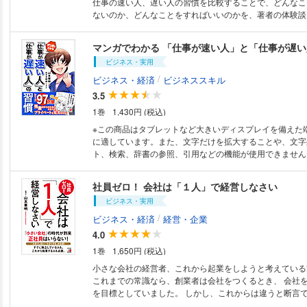
仕事の速い人、遅い人の習慣を比較することで、どんなこ
た楽しい経営が実現できるよう、実践と勉強に励んでいる
分にするための仕事術などを、この1冊に詰め込みました。 週休4日、
ないのか、どんなことをすればいいのかを、著者の体験談
『「仕事が速い人」と「仕事が遅い人」の習慣』（明日香
業0、早期退職の実現は、夢ではありません。 本書によって、新しい人生
で紹介する。
著書多数。
の1歩を踏み出してください。
マンガでわかる 「仕事が速い人」と「仕事が遅
ビジネス・実用
/
ビジネス・経済
ビジネススキル
3.5
1巻
1,430円 (税込)
※この商品はタブレットなど大きいディスプレイを備えた
に適しています。また、文字だけを拡大することや、文字
ト、検索、辞書の参照、引用などの機能が使用できません。 ベストセ
の『「仕事が速い人」と「仕事が遅い人」の習慣』をマン
主人公は、やる気はあるが仕事がなかなかうまくいかず、 毎日残業ばか
社員ゼロ！ 会社は「１人」で経営しなさい
でプライベートの時間もなかなか取れない女性ＳＥ。 頼りにしていた先輩
ビジネス・実用
の退職や、失敗などを乗り越え、 効率よくダンドリよく仕事ができるよう
に成長していく物語です。
/
ビジネス・経済
経営・企業
4.0
1巻
1,650円 (税込)
小さな会社の経営者、これから起業をしようと考えている
これまでの常識なら、創業者は会社をつくるとき、 会社を大きくすること
を目標としていました。 しかし、これからは違うと断言できます。 人口
減少に伴い、消費が減り、 経済規模がこれからも小さくなっていく時代で