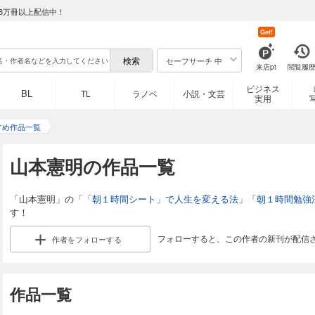
8万冊以上配信中！
Get!
セーフサーチ 中
来店pt
閲覧履
ビジネス
BL
TL
ラノベ
小説・文芸
実用
すめ作品一覧
山本憲明の作品一覧
「山本憲明」の「
「朝１時間シート」で人生を変える法
」「
朝１時間勉強
す！
フォローすると、この作者の新刊が配信
作者を
フォローする
作品一覧