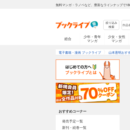
無料マンガ・ラノベなど、豊富なラインナップで18
絞り込み
検索
少年・青年
少女・女性
総合
マンガ
マンガ
電子書籍・漫画 ブックライブ
山本憲明おす
おすすめコーナー
発売予定一覧
新刊・続巻一覧