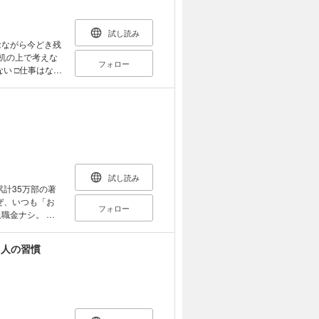
試し読み
念ながら今どき残
机の上で考えな
フォロー
ない □仕事はなる
つ省いていきまし
な働き方！
試し読み
フォロー
を増やさなくて
費」を算出しま
る人の習慣
」から解放され
合い方を「数字」
 第５章 実践
習慣を変えてみる
「お金の不安」を