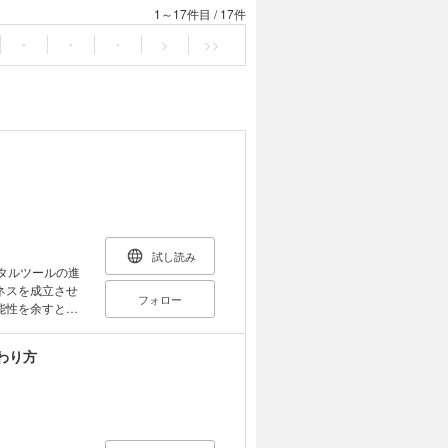
1～17件目
/
17件
・
・
・
>
>>
試し読み
ネスを成立させ
フォロー
能性を余すとこ
ジネスをどう設
わり方
人経営の醍醐
まれた時間を有効
ます。急激な環
やりくりできる