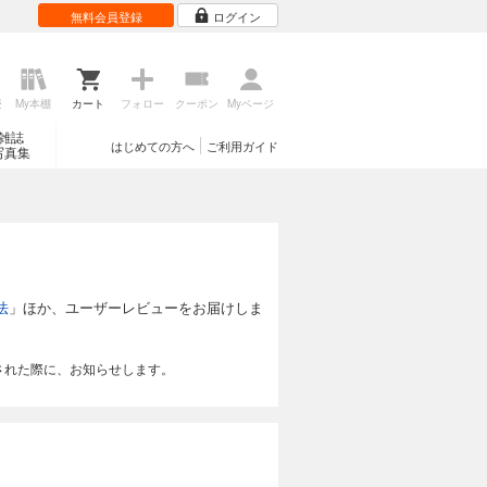
無料会員登録
ログイン
歴
My本棚
カート
フォロー
クーポン
Myページ
雑誌
はじめての方へ
ご利用ガイド
写真集
法
」ほか、ユーザーレビューをお届けしま
された際に、お知らせします。