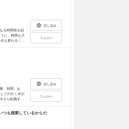
」や「会社の慣
と思います」な
進められるように
試し読み
なる時間術を紹
ように、時間も大
フォロー
第2章 あなたの
ムダな時間」だ
章 時間は増やせ
第5章 あなたの
時間の使い方」
な2割」を徹底
めの秘訣 第６
 第7章 時間の使
年先まで考えた
試し読み
事、時間、お
としての行く末が
フォロー
今さら転職する
書は、旧い価値
げてくる部下の
いつも残業しているからだ
当に大切なことに