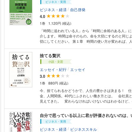
ビジネス・実用
要があります。 ・仕事の大半は実は、やらなくても問題ない ・仕事の量
は空間・時間・人間との間合いで決まる ・「業界の常識
/
ビジネス・経済
自己啓発
習」を手放す ・「プライド」と「見栄」を手放す ・「だ
4.0
どのあいまいな言葉を手放す これらを意識するだけで、自然とムダな仕事
1巻
1,120円 (税込)
をすることが少なくなり、 同時に重要な仕事を効率的に
なります。 仕事に振り回されてお困りのビジネスマンにお勧めの1冊で
「時間に追われている人」から「時間に余裕のある人」に
す。 ■本書の内容 はじめに ・第1部 仕事と人生の「ムダな8割」を徹
介します。 時間は命そのもの。命を大切にするのと同じ
底的に手放す 第1章 身のまわりの「ムダ」を洗い出す 
切にしてください。 第１章 時間の使い方が変われば、人生も変わる！
まわりは「ムダなモノ」だらけ 第3章 あなたの1日は「
第２章 ムリなく実践できる！ 時間管理の第一歩 第３
らけ 第4章 あなたの頭の中は「ムダな気持ち」だらけ 
なくても、「使える時間」は増やせる！ 第４章 「朝の
捨てる贅沢
仕事を邪魔する「ムダな言葉」を手放す ・第2部 「重要
で、１日が変わる！ 第５章 「無意味な休日」をなくすた
的に磨く 第6章 リーダーのための“自分を育てる”仕事術
小説・文芸
章 時間を「投資」して、人生を豊かに！ 第７章 数十
い方を磨いて仕事の質を上げる おわりに
「時間のライフプラン」
/
エッセイ・紀行
エッセイ
3.0
1巻
880円 (税込)
今、捨てられるかどうかで、人生の豊かさは決まる！ 仕
金、人間関係。40代にふさわしい働き方とは。 会社員
見えてきた。 変わらなければいけないのはわかるけど、
勇気もない。 なんとかやり過ごせないものか……。 本
観を押しつけてくる上司と、新しい価値観を持って追い上
自分で思っている以上に君が評価されないのは、
間で板ばさみになる40代が、自分の人生を取り戻し、本
ビジネス・実用
集中するために今、捨てるべきことを説く。
/
ビジネス・経済
ビジネススキル