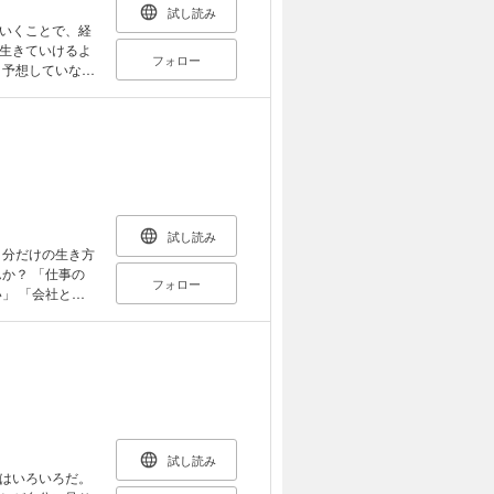
はなく、自分ら
試し読み
由を実践するた
いくことで、経
生きていけるよ
フォロー
まく対応できる
をしている、堅
すかを自分の裁
このような状態
からこそ、自分
をデザインする
に計画を立て、
ていく。そんな
。 また、
試し読み
ための理想的な
危機が起こりや
自分だけの生き方
います。
フォロー
」 「会社と家
然と続けていくと
会社で消耗してい
でいます。 そ
き方を無理に続
れ。早稲田大学政
に生きていくこと
装置の営業・エ
年、山本憲明税
、あなたに合っ
たい経営者をサ
試し読み
分にした生き方と
はいろいろだ。
バランスが取れ
具体的手順、半