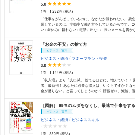
5.0
1巻
1,232円 (税込)
「仕事をがんばっているのに、なかなか報われない」 残
業しているのは、非効率な働き方をしているからです。 □
い □昼休みに群れない □電話に出ない □長いメールを書か
べく断る 本当はやらなくてもいいこと……ムダを一つず
ょう！ 従来の仕事観に縛られない世界一斬新でシンプル
「お金の不安」の捨て方
ビジネス・実用
/
ビジネス・経済
マネープラン・投資
3.0
1巻
1,144円 (税込)
「収入増」より「支出減」 捨てるほどに、増えていく！ 累計35万部の著
者、最新刊！ あなたに必要な収入は、いくらですか？ なぜ、いつも「お
金が足りない」と言ってしまうのか？ 貯蓄ゼロ、減給、退職金ナシ。 お
まけに65歳で定年、頼りは年金のみ。 それでも「稼ぎ」
も大丈夫！ まずは、ほんとうに必要な稼ぎ 「最低限生活
［図解］ 99％のムダをなくし、最速で仕事をす
しょう。 そうするだけで、あなたの心は、 「お金の呪縛
ビジネス・実用
ます。 第１章 これからの10年、日本でどう生きますか？ 第２章 「お
金の不安」を捨てられる人の条件 第３章 お金とのつき
/
ビジネス・経済
ビジネススキル
で考える 第４章 あなたは「捨てる」ことができますか？
-
編 生活費デトックス法 第６章 シンプルライフ思考で
1巻
880円 (税込)
第７章 家族構成別 お金に縛られない生き方 第８章 