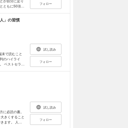
とが自分に足り
。15万部突破の
フォロー
残
とともに50項目
出版社）など、
い人」の習慣
試し読み
端末で読むこと
列のハイライ
フォロー
ラー
ガ化しました。
り
試し読み
方に必読の書。
フォロー