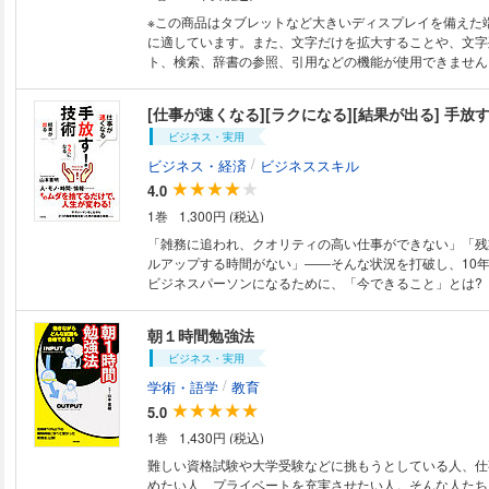
捨てられた人々
※この商品はタブレットなど大きいディスプレイを備えた
に適しています。また、文字だけを拡大することや、文字
ト、検索、辞書の参照、引用などの機能が使用できません。 仕事のス
ドを速くしたい！ そのために、大切なことは仕事を整理
ことです。「モノがたくさんあって、必要なものを探すの
[仕事が速くなる][ラクになる][結果が出る] 手
る」「いいアイデアが浮かばず延々と考え続けてしまう」
ビジネス・実用
らわれすぎて、かえって効率が悪くなる」……、意識しな
無駄なことに時間を費やしてしまいます。中でも、特に大
/
ビジネス・経済
ビジネススキル
が「みんながやっているから、自分も合わせないと……」
4.0
いる行動です。本書は、無駄を徹底的に排除して、仕事の
1巻
1,300円 (税込)
的に速くする方法について、解説しています。一つひとつ
は、誰でもできる簡単なことばかりなので、すぐに始める
「雑務に追われ、クオリティの高い仕事ができない」「残
す。本書のテクニックを実践し続けて、習慣にまで発展で
ルアップする時間がない」――そんな状況を打破し、10
も仕事が速くなること間違いなしです。
ビジネスパーソンになるために、「今できること」とは?
「今、やらないほうがいいこと」とは? サラリーマンを
家資格を取った男が、「できれば定時で帰りたい」「最短
朝１時間勉強法
したい」「仕事も人生も充実させたい」あなたに贈る全く
ビジネス・実用
(著者紹介)山本憲明。税理士、中小企業診断士、気象予報
理士事務所代表。H&Cビジネス株式会社代表取締役。197
/
学術・語学
教育
れ。早稲田大学政経学部卒業。横河電機株式会社勤務後、
5.0
事務所を設立。ベストセラー『仕事が速い人と仕事が遅い
1巻
1,430円 (税込)
か、『朝1時間勉強法』『社長は会社を大きくするな!』な
難しい資格試験や大学受験などに挑もうとしている人、仕
めたい人、プライベートを充実させたい人。そんな人たち