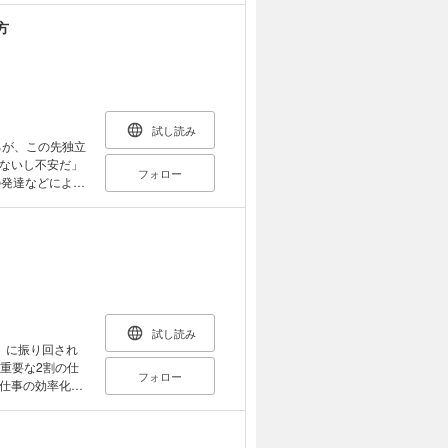
方
試し読み
ないし不安だ」
フォロー
ってきていま
て、わかりやす
試し読み
」に振り回され
フォロー
らすことに成功
化をお教えしま