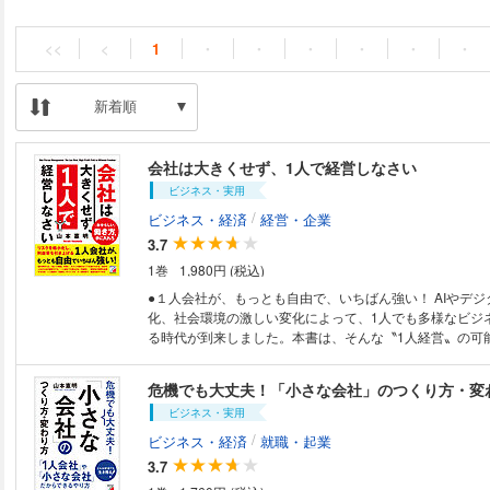
<<
<
1
・
・
・
・
・
・
新着順
会社は大きくせず、1人で経営しなさい
ビジネス・実用
/
ビジネス・経済
経営・企業
3.7
1巻
1,980円 (税込)
●１人会社が、もっとも自由で、いちばん強い！ AIやデジタルツールの進
化、社会環境の激しい変化によって、1人でも多様なビジ
る時代が到来しました。本書は、そんな〝1人経営〟の可
ろなく示しながら、「自分が本当に幸せになるため」にビ
計し、実行していくかを提案します。 規模の拡大や派手さを求めるのでは
危機でも大丈夫！「小さな会社」のつくり方・変
なく、自分に合った働き方を自由にデザインできるのが1
ビジネス・実用
味。AIを有能な部下に見立て、業務を効率化しながら生
に使うなど、今の時代ならではの戦略を数多く紹介してい
/
ビジネス・経済
就職・起業
境変化や組織の安定神話が崩れつつある今、自分で稼ぎ、
3.7
力こそが人生をコントロールする鍵となるでしょう。 「幸せな人生」は自