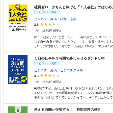
す。 右肩上がりの計画を立て、たくさんの従業員を雇い、 どんどん大き
社員ゼロ！きちんと稼げる「１人会社」のはじめ
くしていくということは難しいでしょう。 だからこそ、一人でできること
ビジネス・実用
をやり、 地道に稼いでいくというのがいい方法なのです。 当然、これま
で存続してきた大企業も売り上げが減り、 人を減らさざるを得なくなりま
/
ビジネス・経済
経営・企業
す。 このような時代において、 大企業からあふれた人は自分の力で食べ
3.6
ていくしかありません。 本書の著者は、税理士・経営コンサルタントとし
1巻
1,650円 (税込)
て、 ずっと極小会社(ひとり又は2、3人でやっている会社)のことを研究
し、 実際に税理士業で携わり、 自らも1人会社を10年以上運営してきまし
独立・起業したいと思ったら。 「会社員として働いているが、この先独立
た。 その中で、「一人で経営していく場合の必勝法」を編み出したので
して自分自身で稼いでいきたい。でも、失敗するかもしれ
す。 本書ではその必勝法を余すところなく公開しています。 会社を大き
という方に向けた一冊です。 企業は日本の人口減少やAIの発達などによ
くせずに、一人で経営することのメリットがわかり、 ムリのないや先を見
り、今後人員を減らしていくことが予想されます。 終身雇用という概念は
通した経営計画の立て方と心得を説きます。
崩れ、定年まで面倒を見てくれるは保証はありません。 そして、人生100
１日の仕事を３時間で終わらせるダンドリ術
年時代となった現代、年金や会社だけに頼るのは難しくな
ビジネス・実用
す。 会社を大きくして、贅沢して生きていきたいというのであればリスク
は大きくなりますが、 身の丈に合った堅実なやり方をすれば必ず成功しま
/
ビジネス・経済
ビジネススキル
す。 本書では、自分の得意なことや好きなことをじっくり、ムリをせず、
3.3
着実に進める「堅実な起業」の方法を教えます。 税理士の著者が自分で実
1巻
1,650円 (税込)
践したことや、クライアントが実践していることを例にし
く解説します！
■突然ですが、あなたは毎日「やらなければいけない仕事
ていませんか。 その理由は簡単です。 ムダな8割の仕事と重要な2割の仕
事の切り分けができていないからです。 ■10年以上かけて仕事の効率化、
そしてムダな仕事の仕分けを徹底して、 労働時間を8割減
した山本憲明さんが 仕事の減らし方、省力化、スピード
使える時間が倍増する！ 時間管理の鉄則
す。 ■仕事を減らすにあたって、まず自分自身が発想を大胆に転換する必