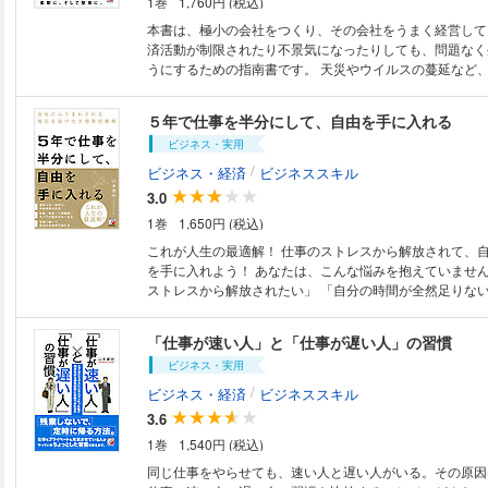
1巻
1,760円 (税込)
分自身で定義するもの。組織拡大に追われて疲弊するので
しく働き、描いた未来に向けて柔軟に舵を切る――その自
本書は、極小の会社をつくり、その会社をうまく経営して
めのヒントが、本書には詰まっています。 【本書で取り上げる主な内容】
済活動が制限されたり不景気になったりしても、問題なく
・個の時代には、「個人で完結」が強い ・もう人を雇わなくても儲けられ
うにするための指南書です。 天災やウイルスの蔓延など、予想していない
る ・自分の人生のための経営をする ・１人会社で大事なのは「利益率」
出来事が急におそってきます。しかしそんな局面でも、う
・経営者の時間を拡張する方法 ・１人経営の「仕組み」のつくり方 ・Ａ
会社もあります。それは、余計な費用を抑え、身の丈経営
５年で仕事を半分にして、自由を手に入れる
Ｉ超活用で、経営は楽々できる 【筆者より（本文より抜粋）】 スケジュ
実な会社です。 対応ができない会社はどんどん弱っていき、人を雇用する
ールを自分で組み立て、何にどれだけの時間やお金を費や
ビジネス・実用
ことが難しくなり、設備も維持するのが難しくなります。
量で決められる———これこそが1人経営の特権です。だ
に陥るのは大きい会社のほうが多いのです。 小さな会社であれば、臨機応
/
ビジネス・経済
ビジネススキル
なりの幸せを追求するために最適な事業とライフスタイル
変に業態を転換するなどして乗り切ることも可能です。 これから起業しよ
3.0
ことがしやすくなります。 「自分の幸せはこういうものだ」と明確に定義
う考えている方には、どのような会社をつくり、どのよう
し、そのためにどう1人経営を活用するかを考え、実行し
1巻
1,650円 (税込)
どのように仕事をして生きていけばいいかを学ぶことが出来ます
ふうに人生を組み立てるのが、幸せな人生をずっと続ける
すでに会社や個人事業を起こしている人には、このような
これが人生の最適解！ 仕事のストレスから解放されて、
方法と言えるのではないでしょうか。 【目次】 第1章 1人で経営できる時
すい時代にどう考え、どう経営していけばいいかを示して
を手に入れよう！ あなたは、こんな悩みを抱えていませんか？ 「仕事の
代に、大きくする必要はない 第2章 会社経営と「人生設計」を考える 第3
ストレスから解放されたい」 「自分の時間が全然足りない
章 誰でも成功する！ 1人会社の作り方と運営方法 第4章 時間とお金のリソ
の往復だけで、毎日に楽しみが少ない」 今の働き方を漫
ースを徹底的に考える 第5章 1人経営でもたくさん儲けることはできる 第
したら、こうした悩みが解消することはないでしょう。 
6章 「仕組み」で時間を作り、再生産する 第7章 AIの力を得て飛躍する 第
「仕事が速い人」と「仕事が遅い人」の習慣
るうちに、人生の大部分が過ぎ去ってしまいます。 テレワークの普及、政
8章 1人経営の実例と、目指す姿を考える 第9章 自分らしい生き方を手に
ビジネス・実用
府による週休3日制の推進など、働き方の多様化は日々進ん
入れる 【著者略歴】 山本憲明税理士事務所代表。H&Cビジネス株式会社
んな現代で、今の会社にしがみつき、ストレスの溜まる働
/
ビジネス・経済
ビジネススキル
代表取締役。中小企業診断士。1970年兵庫県西宮市生ま
ける必要はありません。 もっと自分を優先させて、ラク
経学部卒。大卒後に大手制御機器メーカーで、半導体試験
3.6
は可能なのです。 では、そのために何をすればいいのでしょうか？ 本書
ンジニアと経理を経験。11年の会社員生活ののち、2005
1巻
1,540円 (税込)
で紹介する「5年で仕事を半分にする」方法を実践すれば
理士事務所を設立。現在は、少人数で効率的な経営を行い
た理想の生き方を手に入れることができます。 仕事を半
同じ仕事をやらせても、速い人と遅い人がいる。その原因
ポートし、その経営者がお金、時間、人との関係の全てに
はどういうものか、半分に減らしていく計画、そのための