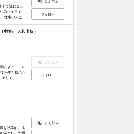
試し読み
端末で読むこと
列のハイライ
フォロー
ピー
し、無駄を省く
に時間がかか
放す！技術（大和出版）
「優先順位にと
ければ、多くの
きな無駄の1つ
と考えて、して
スピードを圧倒
のテクニック
試し読み
ことができま
業続きで、スキ
きれば、今より
年後も生き残れる
フォロー
 そして、
しながら3つの国
時間で結果を出
新しい仕事術。
士。山本憲明税
0年兵庫県生ま
山本憲明税理士
人の習慣』ほ
ど著書多数。
試し読み
事を効率的に進
を悩ませる大問