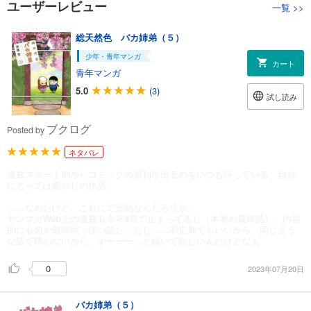
ユーザーレビュー
一覧
>>
総天然色 バカ姉弟（５）
少年・青年マンガ
カート
青年マンガ
5.0
(3)
試し読み
ブクログ
Posted by
ネタバレ
連載スタート期からコミックの新刊が出るのをいつも待っている、自分
にとっては癒やしの作品。
……なのだけど、これにて完結なんだろうか。
ヤンマガWeb上の連載も今年4月で止まってるし（本巻の最終話）、内容
的にも何か最終回っぽい話だったし……不定期でもいいから、同じよう
な話で構わないから、ずーーーっと続いて欲しいんだけどなぁ
0
2023年07月20日
バカ姉弟（５）