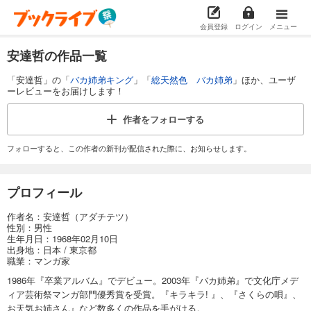
会員登録
ログイン
メニュー
安達哲の作品一覧
「安達哲」の「
バカ姉弟キング
」「
総天然色 バカ姉弟
」ほか、ユーザ
ーレビューをお届けします！
作者を
フォローする
フォローすると、この作者の新刊が配信された際に、お知らせします。
プロフィール
作者名：安達哲（アダチテツ）
性別：男性
生年月日：1968年02月10日
出身地：日本 / 東京都
職業：マンガ家
1986年『卒業アルバム』でデビュー。2003年『バカ姉弟』で文化庁メデ
ィア芸術祭マンガ部門優秀賞を受賞。『キラキラ! 』、『さくらの唄』、
お天気お姉さん』など数多くの作品を手がける。