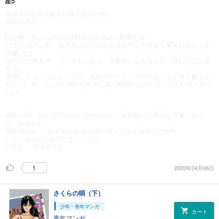
星5
美津子の歪みは確実に継がれている。
虐待の遺産。
幼少期、子どもの頃の体験は人格形成に影響する。
(でもこの言い方、被害者ばかりがあまりに不公平過ぎて事実だとしても
大嫌いだ)
(かつての被害者、が、大人になり、加害者になるなんて、救いがなさ過
ぎて)
(影響しても、人によっては、最後のセリフ「うそだよ」まで乗り越えて
る人もいる。と、信じたい)(本当に負の輪廻から抜け出た人もいると信じ
たい)
虐待やDV、特に密室でのパワーバランスを利用した卑怯な所業。すべ
て、恥を知れ。
用務員さんにバレた時の詭弁や開き直りこそが美津子の本性。
いくら追い込まれていたとしても、
子供を
...続きを読む
1
2020年04月06日
さくらの唄（下）
少年・青年マンガ
カート
青年マンガ