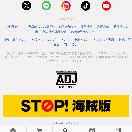
ログイン
ご利用ガイド
FAQ(よくある質問)
お問い合わせ
採用情報
利用規約
特商法の表
示
個人情報保護方針
cookie等ポリシー
少年・青年マンガ
少女・女性マンガ
ラノベ
小説・文芸
ビジネス・実用
雑誌・写
真集
TL
BL
ブックライブ（BookLive!）は、BookLiveが運営する電子書店です。TOPPANホールディング
ス、カルチュア・コンビニエンス・クラブ、テレビ朝日の出資を受け、日本最大級の電子書籍配
信サービスを行っています。
© BookLive Co., Ltd.