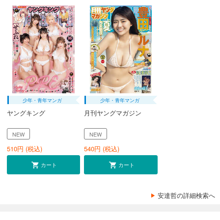
少年・青年マンガ
少年・青年マンガ
ヤングキング
月刊ヤングマガジン
NEW
NEW
510
円 (税込)
540
円 (税込)
カート
カート
安達哲の詳細検索へ