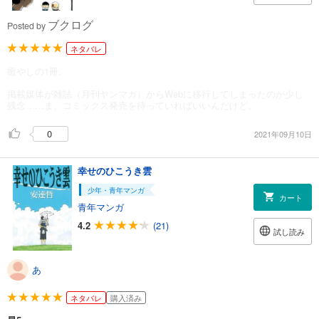
ブクログ
Posted by
ネタバレ
癒やしの1冊。
掲載媒体が雑誌（月刊ヤンマガ）からWebに移行してしまったのが少し
残念……ま、コミックス発売を待っていればいいんだけど。
0
2021年09月10日
幸せのひこうき雲
少年・青年マンガ
カート
青年マンガ
4.2
(21)
試し読み
あ
ネタバレ
購入済み