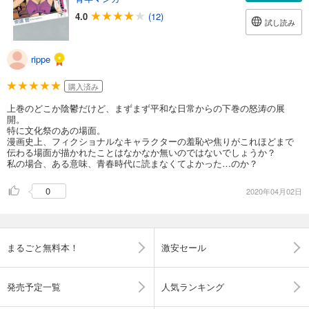
4.0
(12)
試し読み
rippe
購入済み
上巻のどこか陰鬱だけど、まずまず平和な日常からの下巻の怒涛の展
開。
特に文化祭のあの場面。
漫画史上、フィクショナルなキャラクターの羞恥や焦りがこれほどまで
伝わる場面が描かれたことはなかなか無いのではないでしょうか？
私の場合、ある意味、青春時代に読まなくてよかった…のか？
0
2020年04月02日
まるごと無料本！
激安セール
発売予定一覧
人気ランキング