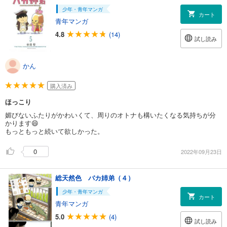
少年・青年マンガ
カート
青年マンガ
4.8
(14)
試し読み
かん
購入済み
ほっこり
媚びないふたりがかわいくて、周りのオトナも構いたくなる気持ちが分
かります😄
もっともっと続いて欲しかった。
0
2022年09月23日
総天然色 バカ姉弟（４）
少年・青年マンガ
カート
青年マンガ
5.0
(4)
試し読み