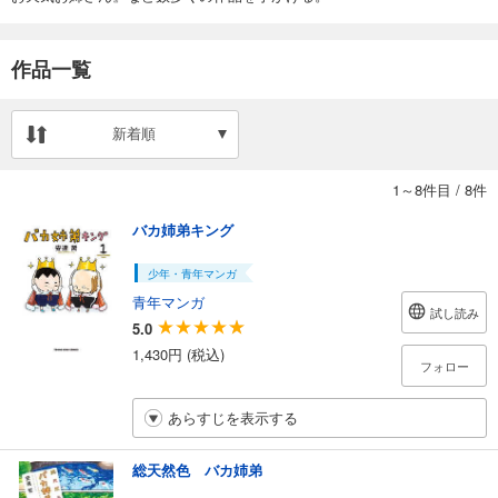
作品一覧
新着順
1～8件目
/
8件
バカ姉弟キング
少年・青年マンガ
青年マンガ
試し読み
5.0
1,430円 (税込)
フォロー
あらすじを表示する
総天然色 バカ姉弟