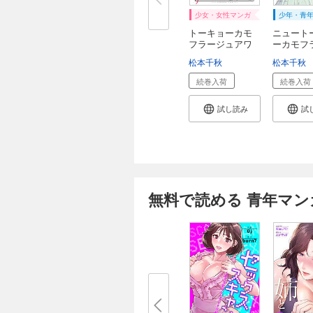
少女・女性マンガ
少年・青
トーキョーカモ
ニュート
フラージュアワ
ーカモフ
ー...
ュ...
松本千秋
松本千秋
続巻入荷
続巻入荷
試し読み
試
無料で読める 青年マン