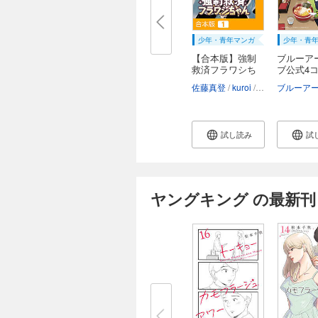
少年・青年マンガ
少年・青
【合本版】強制
ブルーア
救済フラワシち
ブ公式4
ゃ...
ぶ...
佐藤真登
kuroi
星那しほり
試し読み
試
ヤングキング の最新刊