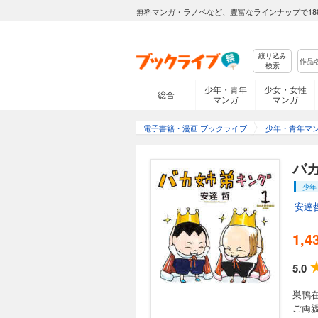
無料マンガ・ラノベなど、豊富なラインナップで18
絞り込み
検索
少年・青年
少女・女性
総合
マンガ
マンガ
電子書籍・漫画 ブックライブ
少年・青年マ
バカ
少年
安達
1,4
5.0
巣鴨
ご両