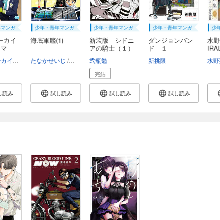
年マンガ
少年・青年マンガ
少年・青年マンガ
少年・青年マンガ
少
ーカイ
海底軍艦(1)
新装版 シドニ
ダンジョンバン
水野
コマ
アの騎士（１）
ド １
IRA
A...
ブルーアーカイブ
純粋な不純物
たなかせいじ
押川春浪
弐瓶勉
新挑限
水野
完結
し読み
試し読み
試し読み
試し読み