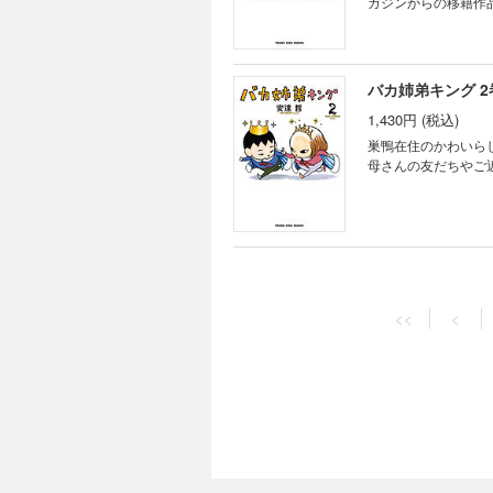
ガジンからの移籍作
バカ姉弟キング 2
1,430円 (税込)
巣鴨在住のかわいら
母さんの友だちやご
<<
<