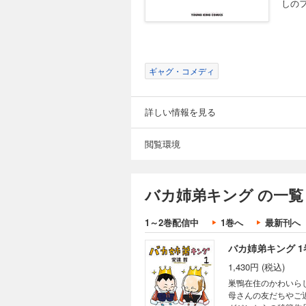
しの
ギャグ・コメディ
詳しい情報を見る
閲覧環境
バカ姉弟キング の一覧
1～2巻配信中
1巻へ
最新刊へ
バカ姉弟キング 1
1,430円 (税込)
巣鴨在住のかわいら
母さんの友だちやご