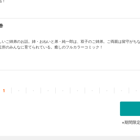
品！
巻
しいご姉弟のお話。姉・おねいと弟・純一郎は、双子のご姉弟。ご両親は留守がち
近所のみんなに育てられている。癒しのフルカラーコミック！
1
・
・
・
・
・
・
・
・
・
※期間限