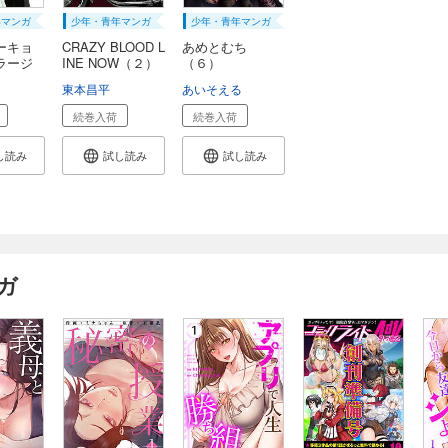
年マンガ
少年・青年マンガ
少年・青年マンガ
ーキョ
CRAZY BLOOD L
あめとむち
ラージ
INE NOW（２）
（６）
東本昌平
あいそえる
続巻入荷
続巻入荷
し読み
試し読み
試し読み
ガ