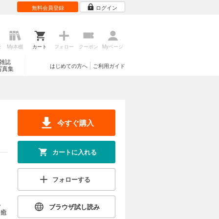
無料会員登録
ログイン
歴
My本棚
カート
フォロー
クーポン
Myページ
雑誌
はじめての方へ
ご利用ガイド
写真集
今すぐ購入
カートに入れる
フォローする
。
ブラウザ試し読み
 癒