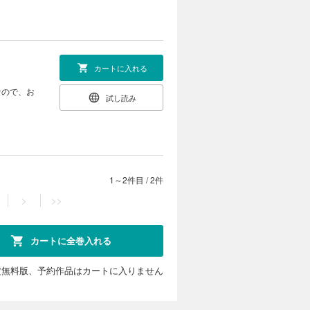
カートに入れる
なので、お
試し読み
1～2件目
/
2件
>
>>
カートに全巻入れる
定無料版、予約作品はカートに入りません