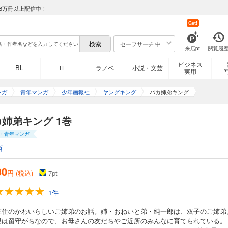
8万冊以上配信中！
Get!
セーフサーチ 中
来店pt
閲覧履
ビジネス
BL
TL
ラノベ
小説・文芸
実用
ンガ
青年マンガ
少年画報社
ヤングキング
バカ姉弟キング
姉弟キング 1巻
・青年マンガ
哲
30
円 (税込)
7
pt
1件
在住のかわいらしいご姉弟のお話。姉・おねいと弟・純一郎は、双子のご姉弟
親は留守がちなので、お母さんの友だちやご近所のみんなに育てられている。