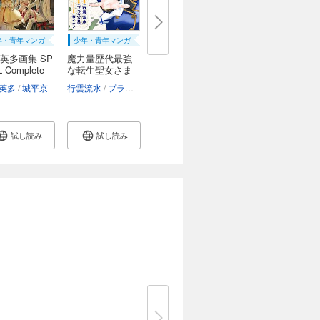
年・青年マンガ
少年・青年マンガ
英多画集 SP
魔力量歴代最強
L Complete
な転生聖女さま
の...
英多
城平京
行雲流水
プラス20
桜イオン
試し読み
試し読み