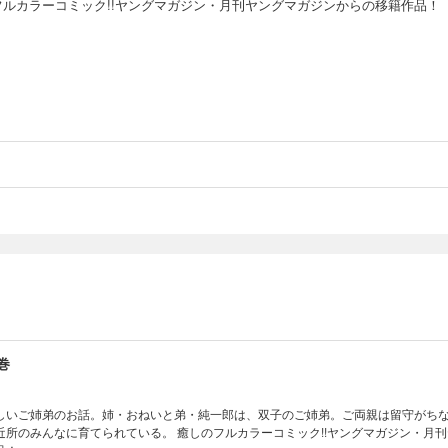
フルカラーコミック!!ヤングマガジン・月刊ヤングマガジンからの移籍作品！
巻
しいご姉弟のお話。姉・おねいと弟・純一郎は、双子のご姉弟。ご両親は留守がち
近所のみんなに育てられている。 癒しのフルカラーコミック!!ヤングマガジン・月