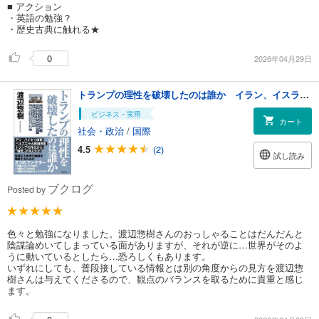
■ アクション
・英語の勉強？
・歴史古典に触れる★
0
2026年04月29日
トランプの理性を破壊したのは誰か イラン、イスラエル、ウクライナ、ロシア…トランプ外交を分析する２０の視点
ビジネス・実用
カート
社会・政治
/
国際
4.5
(2)
試し読み
ブクログ
Posted by
色々と勉強になりました。渡辺惣樹さんのおっしゃることはだんだんと
陰謀論めいてしまっている面がありますが、それが逆に…世界がそのよ
うに動いているとしたら…恐ろしくもあります。
いずれにしても、普段接している情報とは別の角度からの見方を渡辺惣
樹さんは与えてくださるので、観点のバランスを取るために貴重と感じ
ます。