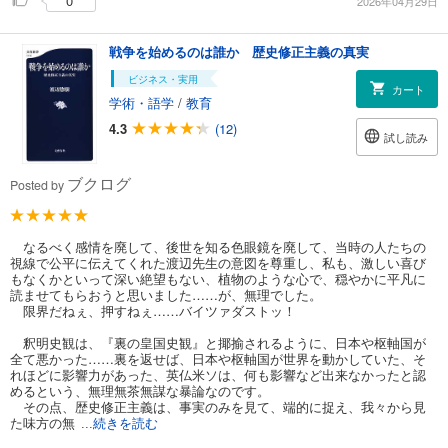
0
2026年04月29日
戦争を始めるのは誰か 歴史修正主義の真実
ビジネス・実用
カート
学術・語学
/
教育
4.3
(12)
試し読み
ブクログ
Posted by
なるべく感情を廃して、後世を知る色眼鏡を廃して、当時の人たちの
視線で公平に伝えてくれた渡辺先生の意図を尊重し、私も、激しい喜び
もなくかといって深い絶望もない、植物のような心で、穏やかに平凡に
読ませてもらおうと思いました……が、無理でした。
限界だねぇ、押すねぇ……バイツァダストッ！
釈明史観は、『裏の皇国史観』と揶揄されるように、日本や枢軸国が
全て悪かった……裏を返せば、日本や枢軸国が世界を動かしていた、そ
れほどに影響力があった、英仏米ソは、何も影響など出来なかったと認
めるという、無理無茶無謀な暴論なのです。
その点、歴史修正主義は、事実のみを見て、端的に捉え、我々から見
た味方の無
...続きを読む