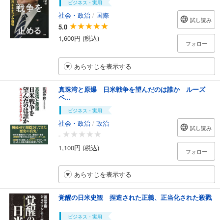
ビジネス・実用
社会・政治
/
国際
試し読み
5.0
1,600円 (税込)
フォロー
あらすじを表示する
真珠湾と原爆 日米戦争を望んだのは誰か ルーズ
ベ...
ビジネス・実用
社会・政治
/
政治
試し読み
-
1,100円 (税込)
フォロー
あらすじを表示する
覚醒の日米史観 捏造された正義、正当化された殺戮
ビジネス・実用