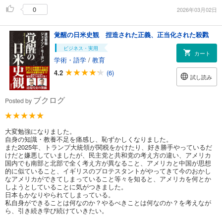
0
2026年03月02日
覚醒の日米史観 捏造された正義、正当化された殺戮
ビジネス・実用
カート
学術・語学
/
教育
4.2
(6)
試し読み
ブクログ
Posted by
大変勉強になりました。
自身の知識・教養不足を痛感し、恥ずかしくなりました。
また2025年、トランプ大統領が関税をかけたり、好き勝手やっているだ
けだと嫌悪していましたが、民主党と共和党の考え方の違い、アメリカ
国内でも南部と北部で全く考え方が異なること、アメリカと中国が思想
的に似ていること、イギリスのプロテスタントがやってきて今のおかし
なアメリカができてしまっていること等々を知ると、アメリカを何とか
しようとしていることに気がつきました。
日本もかなりやられてしまっている。
私自身ができることは何なのか？やるべきことは何なのか？を考えなが
ら、引き続き学び続けていきたい。