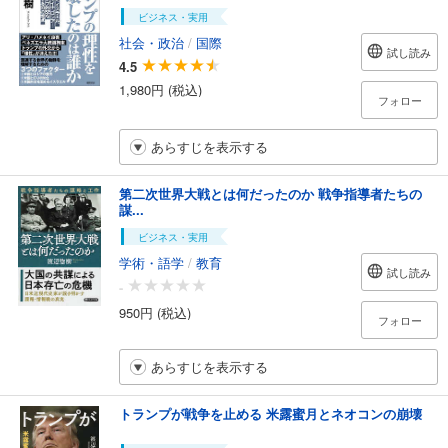
ビジネス・実用
社会・政治
/
国際
試し読み
4.5
1,980円 (税込)
フォロー
あらすじを表示する
第二次世界大戦とは何だったのか 戦争指導者たちの
謀...
ビジネス・実用
学術・語学
/
教育
試し読み
-
950円 (税込)
フォロー
あらすじを表示する
トランプが戦争を止める 米露蜜月とネオコンの崩壊