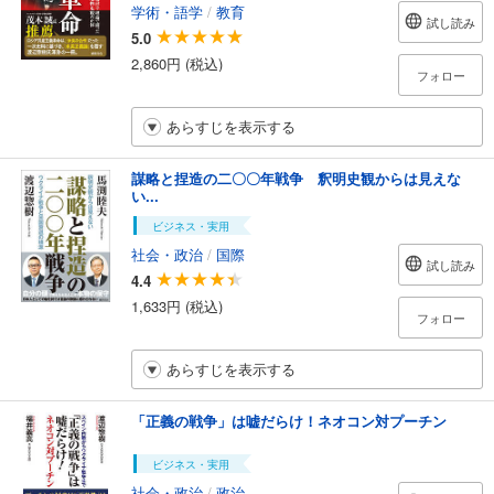
学術・語学
/
教育
試し読み
5.0
2,860円 (税込)
フォロー
あらすじを表示する
謀略と捏造の二〇〇年戦争 釈明史観からは見えな
い...
ビジネス・実用
社会・政治
/
国際
試し読み
4.4
1,633円 (税込)
フォロー
あらすじを表示する
「正義の戦争」は嘘だらけ！ネオコン対プーチン
ビジネス・実用
社会・政治
/
政治