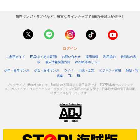
無料マンガ・ラノベなど、豊富なラインナップで188万冊以上配信中！
ログイン
ご利用ガイド
FAQ(よくある質問)
お問い合わせ
採用情報
利用規約
特商法の表
示
個人情報保護方針
cookie等ポリシー
少年・青年マンガ
少女・女性マンガ
ラノベ
小説・文芸
ビジネス・実用
雑誌・写
真集
TL
BL
ブックライブ（BookLive!）は、BookLiveが運営する電子書店です。TOPPANホールディング
ス、カルチュア・コンビニエンス・クラブ、テレビ朝日の出資を受け、日本最大級の電子書籍配
信サービスを行っています。