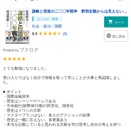
謀略と捏造の二〇〇年戦争 釈明史観からは見えないウクライナ戦争と米国衰退の根源
ビジネス・実用
カート
社会・政治
/
国際
4.4
(5)
試し読み
ブクログ
Posted by
とても勉強になりました。
受け入りではなく自分で情報を取って学ぶことが大事と再認識しまし
た。
■ ポイント
・国際金融資本
・歴史はシーソーゲームである
・中央銀行(紙幣発行権)の民営化、国有化
・歴史はイワシの大群
・マスタープランはない、各人のアクションの結果
・歴史は一概に言えない。多要素あり
・本当を記載していると思われる文献を学び思考し自分の考えを持つ