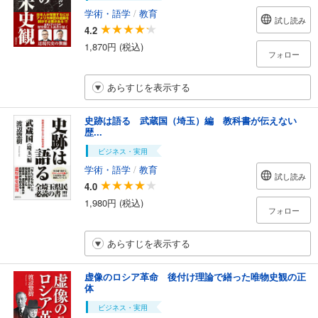
学術・語学
/
教育
試し読み
4.2
1,870円 (税込)
フォロー
あらすじを表示する
史跡は語る 武蔵国（埼玉）編 教科書が伝えない
歴...
ビジネス・実用
学術・語学
/
教育
試し読み
4.0
1,980円 (税込)
フォロー
あらすじを表示する
虚像のロシア革命 後付け理論で繕った唯物史観の正
体
ビジネス・実用