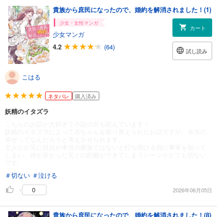
貴族から庶民になったので、婚約を解消されました！(1)
少女・女性マンガ
カート
少女マンガ
4.2
(64)
試し読み
こはる
ネタバレ
購入済み
妖精のイタズラ
こちらのお話が大好きで小説の方も読んでいます！
妖精のイタズラによって赤ちゃんを取り替えられたお話ですが、本当の
幸せってなんだろうと考えさせられます。
主人公が兄に自分が本当の家族ではないと打ち明ける前に事実を知って
しまい、仲が良かった兄との距離ができてしまうシーンがとても切ない
です。
＃切ない
＃泣ける
0
2026年06月05日
貴族から庶民になったので、婚約を解消されました！(8)