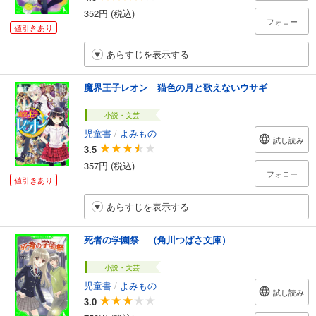
352円 (税込)
フォロー
値引きあり
あらすじを表示する
魔界王子レオン 猫色の月と歌えないウサギ
小説・文芸
児童書
/
よみもの
試し読み
3.5
357円 (税込)
フォロー
値引きあり
あらすじを表示する
死者の学園祭 （角川つばさ文庫）
小説・文芸
児童書
/
よみもの
試し読み
3.0