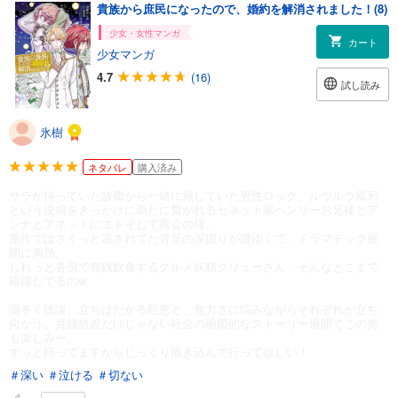
貴族から庶民になったので、婚約を解消されました！(8)
少女・女性マンガ
カート
少女マンガ
4.7
(16)
試し読み
氷樹
ネタバレ
購入済み
サラが待っていた故郷から一緒に旅していた男性ロック、ルウルウ風邪
という疫病をきっかけに新たに繋がれるセネット家ヘンリーお兄様とア
ンナとアネットにエドそして商会の縁。
原作ではさくっと流されてた背景の深掘りが濃ゆくて、ドラマチック展
開に胸熱。
しれっと各所で無銭飲食するグルメ妖精クリューさん、そんなとこまで
暗躍してるのw
渦巻く陰謀、立ちはだかる巨悪と、無力さに悩みながらそれぞれが立ち
向かう。貴賤格差だけじゃない社会の縮図的なストーリー展開でこの先
も楽しみー。
ずっと待ってますからじっくり描き込んで行って欲しい！
＃深い
＃泣ける
＃切ない