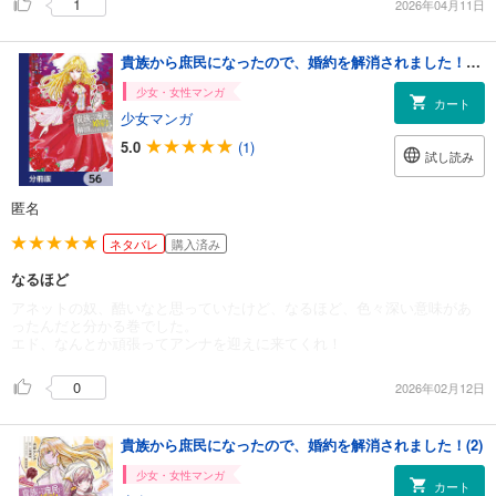
1
2026年04月11日
貴族から庶民になったので、婚約を解消されました！【分冊版】 56
少女・女性マンガ
カート
少女マンガ
5.0
(1)
試し読み
匿名
ネタバレ
購入済み
なるほど
アネットの奴、酷いなと思っていたけど、なるほど、色々深い意味があ
ったんだと分かる巻でした。
エド、なんとか頑張ってアンナを迎えに来てくれ！
0
2026年02月12日
貴族から庶民になったので、婚約を解消されました！(2)
少女・女性マンガ
カート