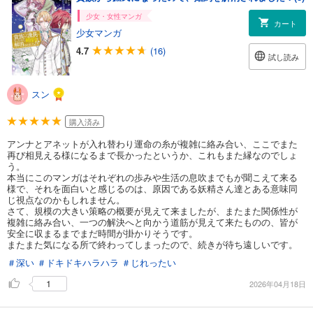
少女・女性マンガ
カート
少女マンガ
4.7
(16)
試し読み
スン
購入済み
アンナとアネットが入れ替わり運命の糸が複雑に絡み合い、ここでまた
再び相見える様になるまで長かったというか、これもまた縁なのでしょ
う。
本当にこのマンガはそれぞれの歩みや生活の息吹までもが聞こえて来る
様で、それを面白いと感じるのは、原因である妖精さん達とある意味同
じ視点なのかもしれません。
さて、規模の大きい策略の概要が見えて来ましたが、またまた関係性が
複雑に絡み合い、一つの解決へと向かう道筋が見えて来たものの、皆が
安全に収まるまでまだ時間が掛かりそうです。
またまた気になる所で終わってしまったので、続きが待ち遠しいです。
＃深い
＃ドキドキハラハラ
＃じれったい
1
2026年04月18日