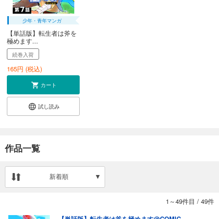
少年・青年マンガ
【単話版】転生者は斧を
極めます...
続巻入荷
165
円 (税込)
カート
試し読み
作品一覧
新着順
1～49件目
/
49件
【単話版】転生者は斧を極めます@COMIC