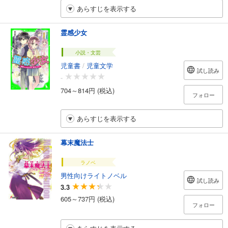
あらすじを表示する
霊感少女
小説・文芸
児童書
/
児童文学
試し読み
-
704～814円 (税込)
フォロー
あらすじを表示する
幕末魔法士
ラノベ
男性向けライトノベル
試し読み
3.3
605～737円 (税込)
フォロー