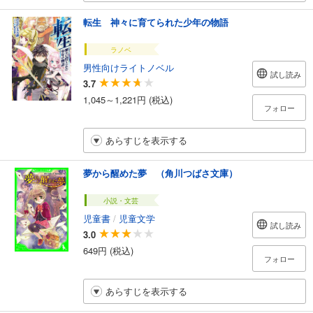
転生 神々に育てられた少年の物語
ラノベ
男性向けライトノベル
試し読み
3.7
1,045～1,221円 (税込)
フォロー
あらすじを表示する
夢から醒めた夢 （角川つばさ文庫）
小説・文芸
児童書
/
児童文学
試し読み
3.0
649円 (税込)
フォロー
あらすじを表示する