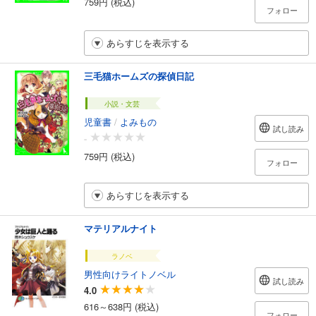
759円 (税込)
フォロー
あらすじを表示する
三毛猫ホームズの探偵日記
小説・文芸
児童書
/
よみもの
試し読み
-
759円 (税込)
フォロー
あらすじを表示する
マテリアルナイト
ラノベ
男性向けライトノベル
試し読み
4.0
616～638円 (税込)
フォロー