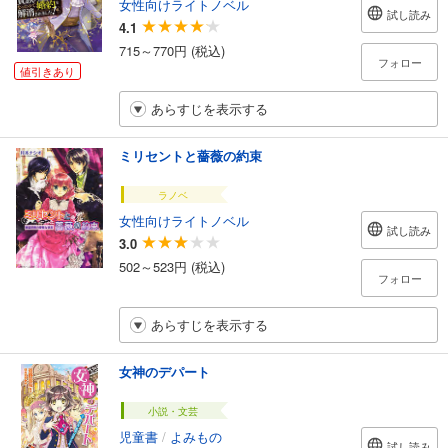
女性向けライトノベル
試し読み
4.1
715～770円 (税込)
フォロー
値引きあり
あらすじを表示する
ミリセントと薔薇の約束
ラノベ
女性向けライトノベル
試し読み
3.0
502～523円 (税込)
フォロー
あらすじを表示する
女神のデパート
小説・文芸
児童書
/
よみもの
試し読み