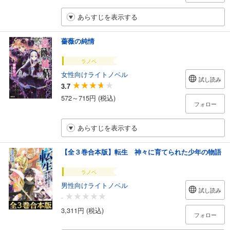
あらすじを表示する
薔薇の純情
ラノベ
女性向けライトノベル
試し読み
3.7
572～715円 (税込)
フォロー
あらすじを表示する
【全３巻合本版】転生 神々に育てられた少年の物語
ラノベ
男性向けライトノベル
試し読み
-
3,311円 (税込)
フォロー