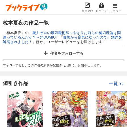
会員登録
ログイン
メニュー
椋本夏夜の作品一覧
「椋本夏夜」の「
魔力ゼロの最強魔術師～やはりお前らの魔術理論は間
違っているんだが？～@COMIC
」「
貴族から庶民になったので、婚約を
解消されました！
」ほか、ユーザーレビューをお届けします！
作者を
フォローする
フォローすると、この作者の新刊が配信された際に、お知らせします。
値引き作品
一覧
>>