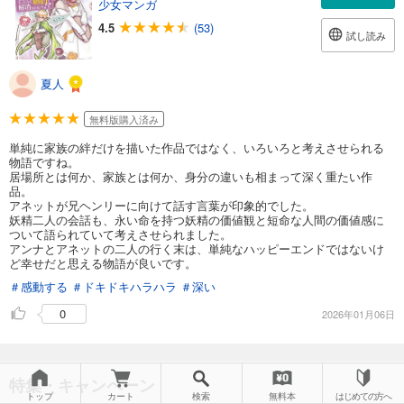
少女マンガ
4.5
(53)
試し読み
夏人
無料版購入済み
単純に家族の絆だけを描いた作品ではなく、いろいろと考えさせられる
物語ですね。
居場所とは何か、家族とは何か、身分の違いも相まって深く重たい作
品。
アネットが兄ヘンリーに向けて話す言葉が印象的でした。
妖精二人の会話も、永い命を持つ妖精の価値観と短命な人間の価値感に
ついて語られていて考えさせられました。
アンナとアネットの二人の行く末は、単純なハッピーエンドではないけ
ど幸せだと思える物語が良いです。
＃感動する
＃ドキドキハラハラ
＃深い
0
2026年01月06日
特集・キャンペーン
トップ
カート
検索
無料本
はじめての方へ