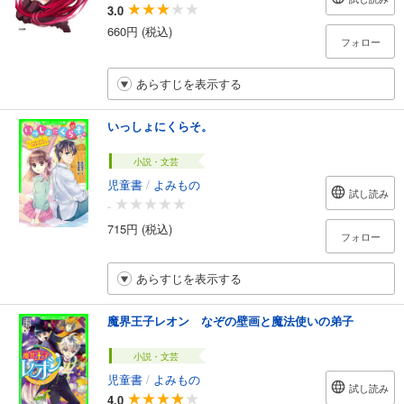
3.0
660円 (税込)
フォロー
あらすじを表示する
いっしょにくらそ。
小説・文芸
児童書
/
よみもの
試し読み
-
715円 (税込)
フォロー
あらすじを表示する
魔界王子レオン なぞの壁画と魔法使いの弟子
小説・文芸
児童書
/
よみもの
試し読み
4.0