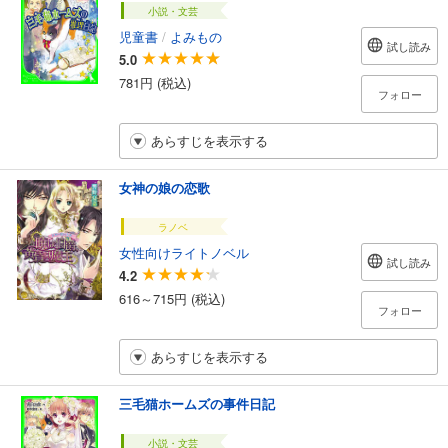
小説・文芸
児童書
/
よみもの
試し読み
5.0
781円 (税込)
フォロー
あらすじを表示する
女神の娘の恋歌
ラノベ
女性向けライトノベル
試し読み
4.2
616～715円 (税込)
フォロー
あらすじを表示する
三毛猫ホームズの事件日記
小説・文芸