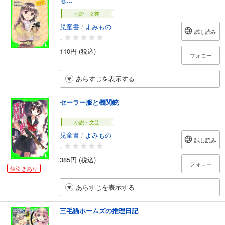
小説・文芸
児童書
/
よみもの
試し読み
-
110円 (税込)
フォロー
あらすじを表示する
セーラー服と機関銃
小説・文芸
児童書
/
よみもの
試し読み
-
385円 (税込)
フォロー
値引きあり
あらすじを表示する
三毛猫ホームズの推理日記