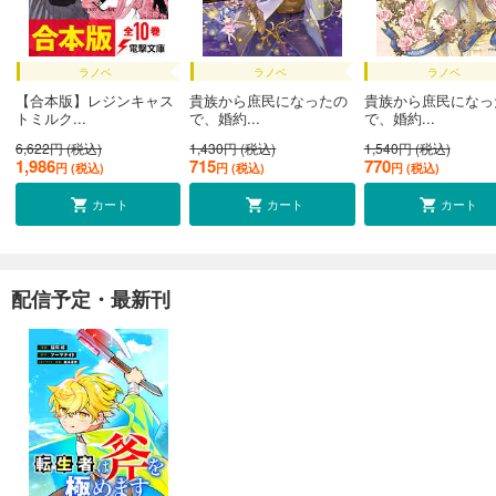
ラノベ
ラノベ
ラノベ
【合本版】レジンキャス
貴族から庶民になったの
貴族から庶民になっ
トミルク...
で、婚約...
で、婚約...
6,622円 (税込)
1,430円 (税込)
1,540円 (税込)
1,986
715
770
円 (税込)
円 (税込)
円 (税込)
カート
カート
カート
配信予定・最新刊