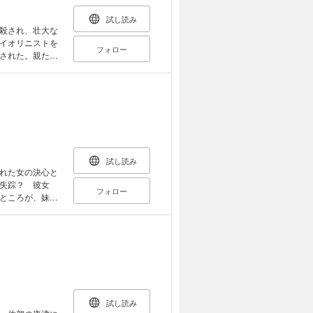
試し読み
殺され、壮大な
イオリニストを
フォロー
された。親たち
する家庭。逮捕
者は、許されて
く迫る、衝撃の
試し読み
れた女の決心と
失踪？ 彼女
フォロー
ところが、妹・
、恋人ともうま
…。雑誌業界の
試し読み