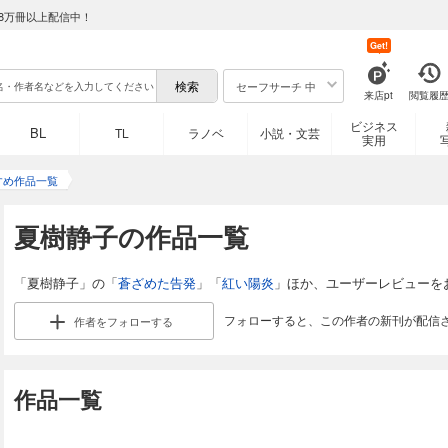
8万冊以上配信中！
Get!
セーフサーチ 中
来店pt
閲覧履
ビジネス
BL
TL
ラノベ
小説・文芸
実用
すめ作品一覧
夏樹静子の作品一覧
「夏樹静子」の「
蒼ざめた告発
」「
紅い陽炎
」ほか、ユーザーレビューを
フォローすると、この作者の新刊が配信
作者を
フォローする
作品一覧