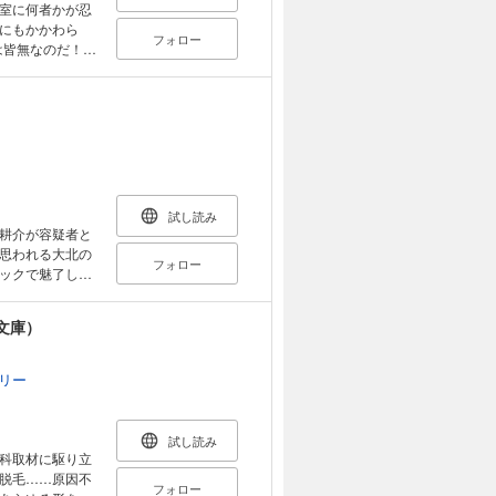
室に何者かが忍
にもかかわら
フォロー
は皆無なのだ！意
試し読み
耕介が容疑者と
思われる大北の
フォロー
ックで魅了し、
文庫）
リー
試し読み
科取材に駆り立
脱毛……原因不
フォロー