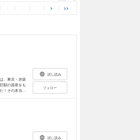
・
・
・
>
>>
試し読み
は、東京・赤坂
巨額の資産をも
フォロー
だ！その本当の
影。得体の知れ
試し読み