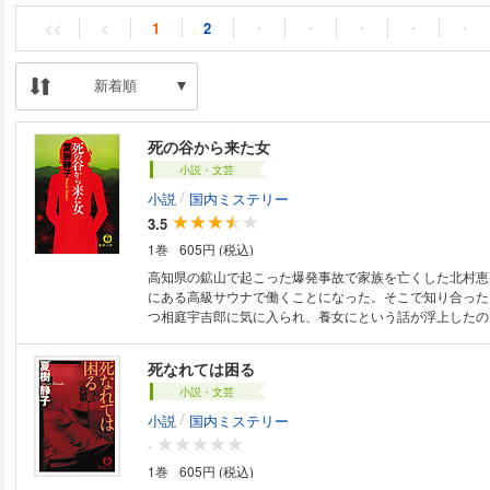
<<
<
1
2
・
・
・
・
・
新着順
死の谷から来た女
小説・文芸
/
小説
国内ミステリー
3.5
1巻
605円 (税込)
高知県の鉱山で起こった爆発事故で家族を亡くした北村恵
にある高級サウナで働くことになった。そこで知り合った
つ相庭宇吉郎に気に入られ、養女にという話が浮上したの
狙いは何か…？〈シンデレラの夢〉の背後にうごめく黒い
ない恐怖をスリリングに描いた会心の長編サスペンス！
死なれては困る
小説・文芸
/
小説
国内ミステリー
-
1巻
605円 (税込)