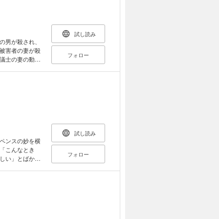
試し読み
の男が殺され、
被害者の妻が殺
フォロー
議士の妻の動
。人間の愛と罪
小説集。
試し読み
ペンスの妙を横
「こんなとき
フォロー
しい」とばかり
男女は動転し
ざる事態が起き
ペンスの傑作１