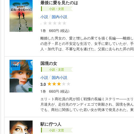
最後に愛を見たのは
スペンスを盛り上げる表題作のほか、現代の男女の愛情と
小説・文芸
を収録。
/
小説
国内小説
-
1巻
660円 (税込)
離婚した男女の、愛と憎しみの果てを描く長編――離婚し
の息子・昇との不安定な生活で、女手に窮していたが、手
人・加代子は、不審な死を遂げた。父親に去られた昇の同
も、淋しい二つの家庭を結びつけようと、幼い知恵を働か
が……。結婚と離婚をめぐる様々な問題を考えて、愛と勇
国境の女
に導く、傑作長編。
小説・文芸
/
小説
国内小説
3.0
1巻
660円 (税込)
エリ－ト商社員の死が招く戦慄の長編ミステリー――エリ
月達夫が、赴任先のサンディエゴで刺殺され、国境を挟ん
でも、商社に関係していた若い女が死体で発見された。東
妻・奈緒子は、西海岸の美しい街に夫の足どりを探し歩く
在員の焦躁と激しい愛憎の渦に巻きこまれた、哀切の恋心
駅に佇つ人
長編。
小説・文芸