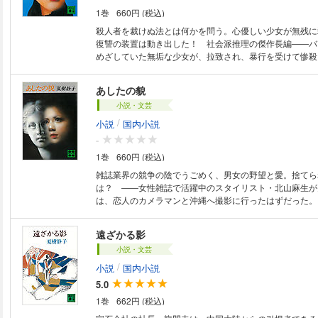
1巻
660円 (税込)
殺人者を裁けぬ法とは何かを問う。心優しい少女が無残に
復讐の装置は動き出した！ 社会派推理の傑作長編――バ
めざしていた無垢な少女が、拉致され、暴行を受けて惨殺
を襲う激しい悲傷と、私的制裁への衝動。慟哭の中で崩壊
された冷酷な犯人はしかし……。相応の刑罰を免れた殺人
あしたの貌
よいのか？ 社会派推理小説の第一人者が、法と人間に鋭
小説・文芸
長編。
/
小説
国内小説
-
1巻
660円 (税込)
雑誌業界の競争の陰でうごめく、男女の野望と愛。捨てら
は？ ――女性雑誌で活躍中のスタイリスト・北山麻生が
は、恋人のカメラマンと沖縄へ撮影に行ったはずだった。
リツ子が調べると、姉は初めから撮影に参加していないし
く行っていなかった。そして、事態は意外な展開を見せ…
遠ざかる影
激烈な競争と愛の表裏をからませたサスペンス秀作。
小説・文芸
/
小説
国内小説
5.0
1巻
662円 (税込)