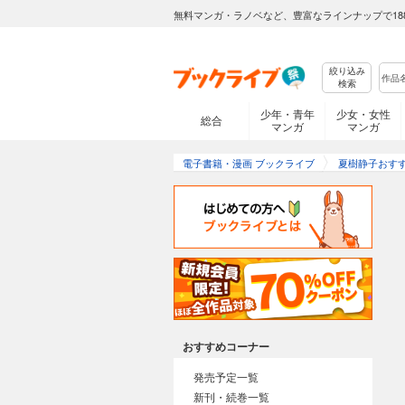
無料マンガ・ラノベなど、豊富なラインナップで18
絞り込み
検索
少年・青年
少女・女性
総合
マンガ
マンガ
電子書籍・漫画 ブックライブ
夏樹静子おす
おすすめコーナー
発売予定一覧
新刊・続巻一覧