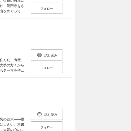
。佐賀の唐津に
れ、龍門寺をさ
フォロー
出をめぐって、
構図と鮮やかな
試し読み
住んだ。出産、
大勢の方々から
フォロー
もテーマを持つ
からグリーン碁
の「獲得体験」
試し読み
愕の結末――夏
に大きい。本書
フォロー
、夫婦の心の機