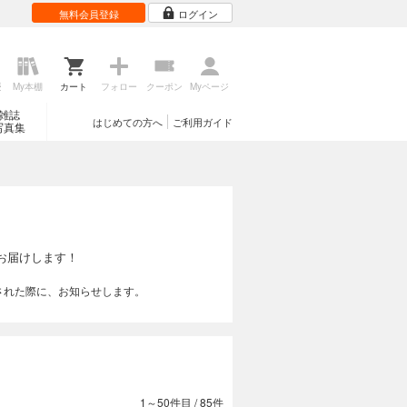
無料会員登録
ログイン
歴
My本棚
カート
フォロー
クーポン
Myページ
雑誌
はじめての方へ
ご利用ガイド
写真集
お届けします！
された際に、お知らせします。
1～50件目
/
85件