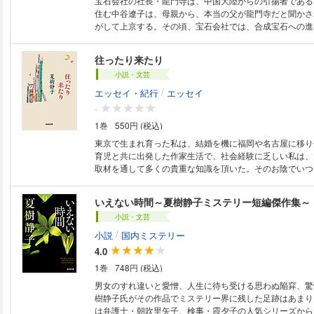
宝石会社の社長・龍門寺は、中国大陸からの引揚者である
住む中谷遼子は、母親から、本当の父が龍門寺だと聞かさ
がして上京する。その頃、宝石会社では、合成宝石への進
内紛の火が噴こうとしていた。そして殺人が……。雄大な
展開で描かれる、本格推理長編。
往ったり来たり
小説・文芸
/
エッセイ・紀行
エッセイ
-
1巻
550円 (税込)
東京で生まれ育った私は、結婚を機に福岡や名古屋に移り
育児と共に出発した作家生活で、社会経験に乏しい私は、
取材を通して多くの貴重な知識を頂いた。そのお陰でいつ
ミステリーを書くことができたように思う。――眼精疲労
石を開発し、心身症から新しい世界がひらけたという作家
いえない時間～夏樹静子ミステリー短編傑作集～
とは？
小説・文芸
/
小説
国内ミステリー
4.0
1巻
748円 (税込)
男女のすれ違いと愛憎、人生に待ち受ける思わぬ陥穽、驚
樹静子氏がその作品でミステリー界に残した足跡はあまり
は弁護士・朝吹里矢子、検事・霞夕子の人気シリーズから