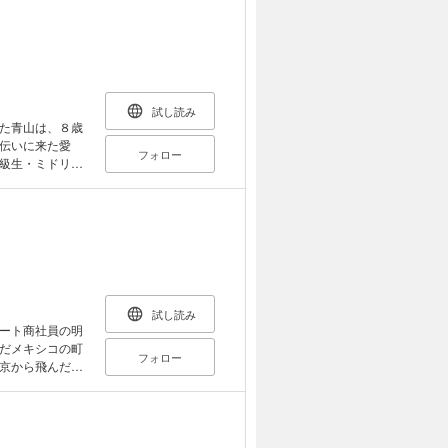
悲傷を描く５編
試し読み
た青山は、８歳
伝いに来た愛
フォロー
級生・ミドリ
せていた
気に溢れた結末
試し読み
ート商社員の明
だメキシコの町
フォロー
京から飛んだ
が……。海外駐
を描く傑作推理