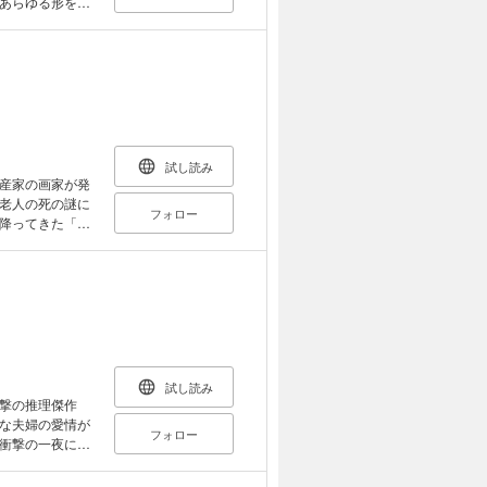
あらゆる形をと
験を語り、大反
因は、あなた自
試し読み
産家の画家が発
老人の死の謎に
フォロー
降ってきた「財
起こす「十五年
短編集。
試し読み
撃の推理傑作
な夫婦の愛情が
フォロー
衝撃の一夜に、
家庭は崩壊し
破滅の終局にサ