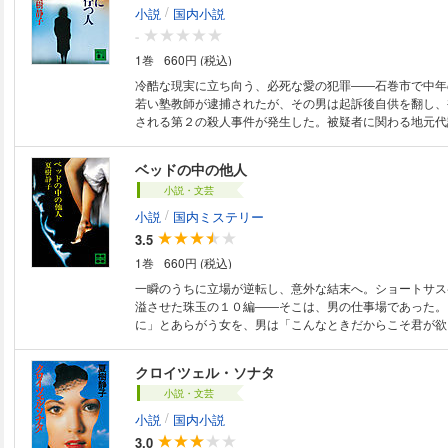
/
小説
国内小説
-
1巻
660円 (税込)
冷酷な現実に立ち向う、必死な愛の犯罪――石巻市で中年
若い塾教師が逮捕されたが、その男は起訴後自供を翻し、
される第２の殺人事件が発生した。被疑者に関わる地元代
き、やり手刑事のある秘密、そして恐るべき証拠品が……
を抉る表題作のほか、孤独な愛の激しさを描く、傑作推理
ベッドの中の他人
小説・文芸
/
小説
国内ミステリー
3.5
1巻
660円 (税込)
一瞬のうちに立場が逆転し、意外な結末へ。ショートサス
溢させた珠玉の１０編――そこは、男の仕事場であった。
に」とあらがう女を、男は「こんなときだからこそ君が欲
押し倒す｡情事の直後、ドアのノブがまわる音がし……。
た。予定の来訪者にしては、早すぎる、それとも、予期せ
クロイツェル・ソナタ
たのか……。推理の名手が腕をふるった、ショート・サス
小説・文芸
０篇。
/
小説
国内小説
3.0