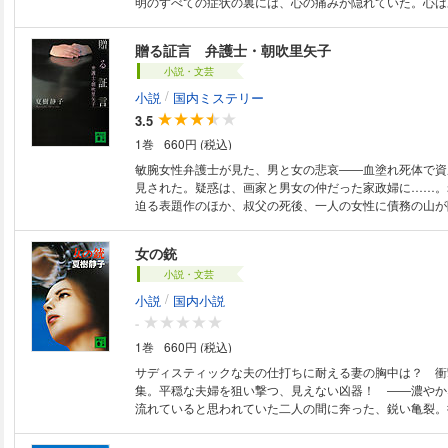
明のすべての症状の裏には、心の痛みが隠れていた。心は
って警告を出していたのだ。様々な症状に苦しむ人々の体
響のルポルタージュ。腰痛、肩こり、不眠、倦怠……の原
贈る証言 弁護士・朝吹里矢子
身かもしれません――。
小説・文芸
/
小説
国内ミステリー
3.5
1巻
660円 (税込)
敏腕女性弁護士が見た、男と女の悲哀――血塗れ死体で資
見された。疑惑は、画家と男女の仲だった家政婦に……。
迫る表題作のほか、叔父の死後、一人の女性に債務の山が
産放棄の謎」、恋人と分けた青酸カリが意外な事件を引き
の真実」など、弁護士・朝吹里矢子が解き明かす傑作推理
女の銃
小説・文芸
/
小説
国内小説
-
1巻
660円 (税込)
サディスティックな夫の仕打ちに耐える妻の胸中は？ 衝
集。平穏な夫婦を狙い撃つ、見えない凶器！ ――濃やか
流れていると思われていた二人の間に奔った、鋭い亀裂。
妻が口走った一言が、夫を無惨なワイフビーターに変え、
た。暴力に無抵抗で耐える女の、はかり知れない胸中が、