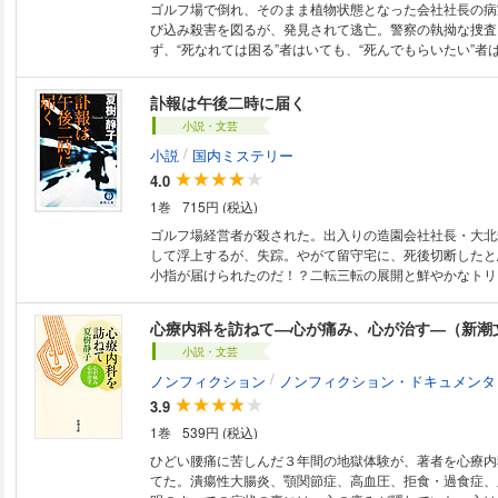
ゴルフ場で倒れ、そのまま植物状態となった会社社長の病
び込み殺害を図るが、発見されて逃亡。警察の執拗な捜査
ず、“死なれては困る”者はいても、“死んでもらいたい”者
表をつく結末の傑作集。
訃報は午後二時に届く
小説・文芸
/
小説
国内ミステリー
4.0
1巻
715円 (税込)
ゴルフ場経営者が殺された。出入りの造園会社社長・大北
して浮上するが、失踪。やがて留守宅に、死後切断したと
小指が届けられたのだ！？二転三転の展開と鮮やかなトリ
日本推理史に輝く名作。
心療内科を訪ねて―心が痛み、心が治す―（新潮
小説・文芸
/
ノンフィクション
ノンフィクション・ドキュメンタ
3.9
1巻
539円 (税込)
ひどい腰痛に苦しんだ３年間の地獄体験が、著者を心療内
てた。潰瘍性大腸炎、顎関節症、高血圧、拒食・過食症、