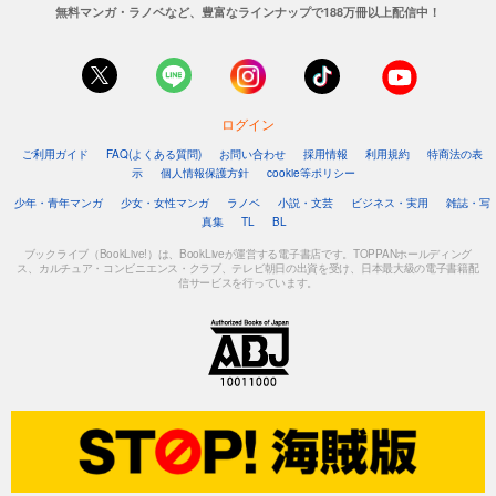
無料マンガ・ラノベなど、豊富なラインナップで188万冊以上配信中！
ログイン
ご利用ガイド
FAQ(よくある質問)
お問い合わせ
採用情報
利用規約
特商法の表
示
個人情報保護方針
cookie等ポリシー
少年・青年マンガ
少女・女性マンガ
ラノベ
小説・文芸
ビジネス・実用
雑誌・写
真集
TL
BL
ブックライブ（BookLive!）は、BookLiveが運営する電子書店です。TOPPANホールディング
ス、カルチュア・コンビニエンス・クラブ、テレビ朝日の出資を受け、日本最大級の電子書籍配
信サービスを行っています。