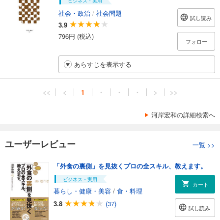
ビジネス・実用
社会・政治
/
社会問題
試し読み
3.9
796円 (税込)
フォロー
あらすじを表示する
<<
<
1
・
・
・
>
>>
河岸宏和の詳細検索へ
ユーザーレビュー
一覧
>>
「外食の裏側」を見抜くプロの全スキル、教えます。
ビジネス・実用
カート
暮らし・健康・美容
/
食・料理
3.8
(37)
試し読み