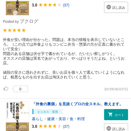
3.8
(37)
試し読み
ブクログ
Posted by
外食が安い理由が分かった。問題は、本当の情報を表示していないとこ
ろ。（この点では外食よりもコンビニ弁当・惣菜の方が正直に書かれて
いて安全）
問題のある店舗は伏せ字で書かれているが、だいたい察しがつく。
オススメの店舗は実名であがっており、やっぱりそうだよね、というお
店。
値段の安さに惑わされずに、良いお店を個々人で選んでいくようになれ
ば、粗悪なものを出すお店は淘汰されていくと思う。
0
2015年06月07日
「外食の裏側」を見抜くプロの全スキル、教えます。
ビジネス・実用
カート
暮らし・健康・美容
/
食・料理
3.8
(37)
試し読み