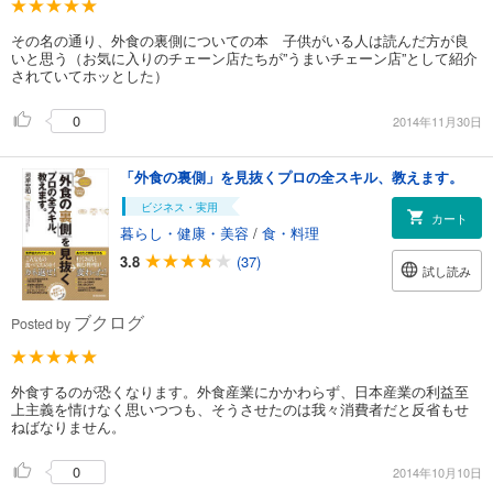
その名の通り、外食の裏側についての本 子供がいる人は読んだ方が良
いと思う（お気に入りのチェーン店たちが”うまいチェーン店”として紹介
されていてホッとした）
0
2014年11月30日
「外食の裏側」を見抜くプロの全スキル、教えます。
ビジネス・実用
カート
暮らし・健康・美容
/
食・料理
3.8
(37)
試し読み
ブクログ
Posted by
外食するのが恐くなります。外食産業にかかわらず、日本産業の利益至
上主義を情けなく思いつつも、そうさせたのは我々消費者だと反省もせ
ねばなりません。
0
2014年10月10日