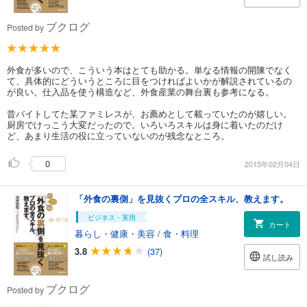
ブクログ
Posted by
外食が多いので、こういう本はとても助かる。単なる情報の開陳でなく
て、具体的にどういうところに目をつければよいかが解説されているの
が良い。仕入品を使う構造など、外食産業の舞台裏も参考になる。
昔バイトしてた某ファミレスが、お薦めとして載っていたのが嬉しい。
厨房でけっこう大変だったので。いろいろスキルは身に着いたのだけ
ど、あまり生活の役に立っていないのが残念なところ。
0
2015年02月04日
「外食の裏側」を見抜くプロの全スキル、教えます。
ビジネス・実用
カート
暮らし・健康・美容
/
食・料理
3.8
(37)
試し読み
ブクログ
Posted by