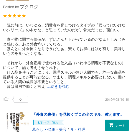
ブクログ
Posted by
読む前は、いわゆる、消費者を脅しつけるタイプの「買ってはいけな
いシリーズ」の本かな、と思っていたのだが、骨太だった。面白い。
食べ物に関する価値が、ずいぶんと下がっているのだなぁとしみじみ
と感じる。あと外食怖いってなる。
ほんとに外食怖くなりそうだなぁ。安くてお得には訳が有り、美味し
いものを食べたくなる。
それから、外食産業で使われる仕入品（いわゆる調理が不要なもの）
について、酷く考えさせられる。
仕入品を使うことにより、調理スキルが無い人間でも、均一な商品を
提供することが可能となる。つまり、調理スキルを必要としない。働い
ている人間の成長は不要ということ。
昔は厨房で働くと言え
...続きを読む
0
2015年08月01日
「外食の裏側」を見抜くプロの全スキル、教えます。
ビジネス・実用
カート
暮らし・健康・美容
/
食・料理