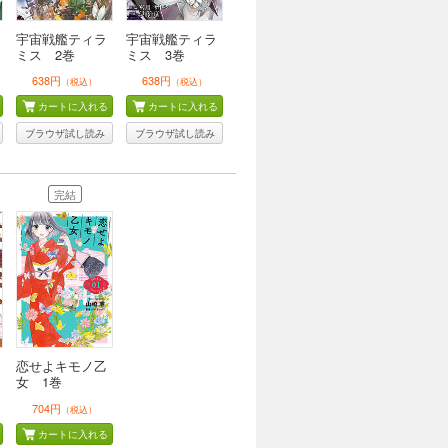
宇宙戦艦ティラ
宇宙戦艦ティラ
ミス 2巻
ミス 3巻
638円
638円
（税込）
（税込）
カートに入れる
カートに入れる
ブラウザ試し読み
ブラウザ試し読み
完結
恋せよキモノ乙
女 1巻
704円
（税込）
カートに入れる