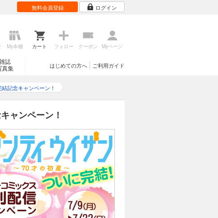
無料会員登録
ログイン
歴
My本棚
カート
フォロー
クーポン
Myページ
雑誌
はじめての方へ
ご利用ガイド
写真集
完結記念キャンペーン！
念キャンペーン！