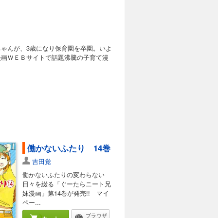
ゃんが、3歳になり保育園を卒園。いよ
漫画ＷＥＢサイトで話題沸騰の子育て漫
働かないふたり 14巻
吉田覚
働かないふたりの変わらない
日々を綴る「ぐーたらニート兄
妹漫画」第14巻が発売!! マイ
ペー...
ブラウザ