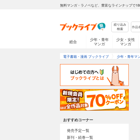
無料マンガ・ラノベなど、豊富なラインナップで18
絞り込み
検索
少年・青年
少女・女性
総合
マンガ
マンガ
電子書籍・漫画 ブックライブ
少年・青年マ
おすすめコーナー
発売予定一覧
新刊・続巻一覧