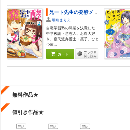
兄ート先生の発酵メシ 2巻（完）
羽鳥まりえ
自宅学習塾の開業を決意した、
中学教諭・意志人。お肉大好
き、庶民派弁護士・凛子。ひと
つ屋...
ブラウザ
カート
試し読み
無料作品★
値引き作品★
完結
完結
完結