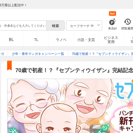
8万冊以上配信中！
Get!
セーフサーチ 中
来店pt
閲覧履
ビジネス
BL
TL
ラノベ
小説・文芸
実用
ンガ
少年・青年マンガキャンペーン一覧
70歳で初産！？『セブンティウイザン』
70歳で初産！？『セブンティウイザン』完結記