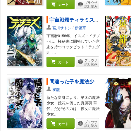
ブラウザ
カート
試し読み
宇宙戦艦ティラミス 6巻
宮川サトシ
/
伊藤亰
宇宙暦0158年、イスズ・イチノ
セは、極秘裏に開発していた意
志を持つコックピット「ラムダ
β」...
ブラウザ
カート
試し読み
間違った子を魔法少女にしてしまった 4巻
双龍
新たな変身により、第３の魔法
少女・鏡花を倒した真風羽 華
代。だがその力は、彼女に魔法
少女...
ブラウザ
カート
試し読み