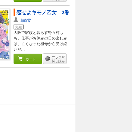
恋せよキモノ乙女 2巻
山崎零
完結
大阪で家族と暮らす野々村も
も。仕事がお休みの日の楽しみ
は、亡くなった祖母から受け継
いだ...
ブラウザ
カート
試し読み