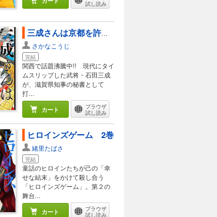
カート
試し読み
三成さんは京都を許さない―琵琶湖ノ水ヲ止メヨ― 3巻
さかなこうじ
完結
関西で話題沸騰中!! 現代にタイ
ムスリップした武将・石田三成
が、滋賀県知事の秘書として
打...
ブラウザ
カート
試し読み
ヒロインズゲーム 2巻
緒里たばさ
完結
童話のヒロインたちが己の「幸
せな結末」をかけて殺し合う
「ヒロインズゲーム」。第２の
舞台...
ブラウザ
カート
試し読み