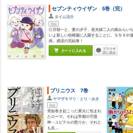
セブンティウイザン 5巻（完）
タイム涼介
完結
江月朝一と、妻の夕子、老夫婦二人の娘みらいち
いよ新しい幼稚園に入園することに。ＳＮＳや
画。感涙の完結巻！
ブラウザ
カートに入れる
試し読み
プリニウス 7巻
ヤマザキマリ
/
とり・みき
完結
突如巻き起こった業火に包まれ
たローマ。それは帝都の守護
神・ユピテルの怒りか、それと
も反...