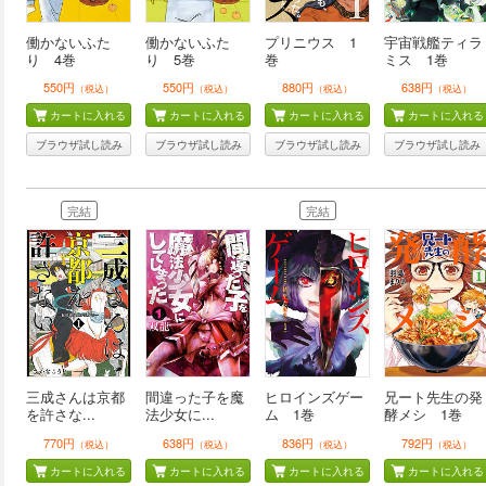
働かないふた
働かないふた
プリニウス 1
宇宙戦艦ティラ
り 4巻
り 5巻
巻
ミス 1巻
550円
550円
880円
638円
（税込）
（税込）
（税込）
（税込）
カートに入れる
カートに入れる
カートに入れる
カートに入れる
ブラウザ試し読み
ブラウザ試し読み
ブラウザ試し読み
ブラウザ試し読み
完結
完結
三成さんは京都
間違った子を魔
ヒロインズゲー
兄ート先生の発
を許さな...
法少女に...
ム 1巻
酵メシ 1巻
770円
638円
836円
792円
（税込）
（税込）
（税込）
（税込）
カートに入れる
カートに入れる
カートに入れる
カートに入れる