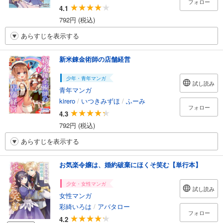
フォロー
4.1
792円 (税込)
あらすじを表示する
新米錬金術師の店舗経営
少年・青年マンガ
試し読み
青年マンガ
kirero
/
いつきみずほ
/
ふーみ
フォロー
4.3
792円 (税込)
あらすじを表示する
お気楽令嬢は、婚約破棄にほくそ笑む【単行本】
少女・女性マンガ
試し読み
女性マンガ
彩綺いろは
/
アバタロー
フォロー
4.2