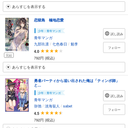
あらすじを表示する
恋獄島 極地恋愛
少年・青年マンガ
試し読み
青年マンガ
九部玖凛
/
七色春日
/
魁李
フォロー
4.0
完結
792円 (税込)
あらすじを表示する
勇者パーティから追い出された俺は「ティンポ師」
と...
少年・青年マンガ
試し読み
青年マンガ
弥弛
/
淡海翁人
/
sabet
フォロー
4.5
792円 (税込)