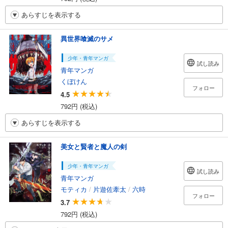
あらすじを表示する
異世界喰滅のサメ
少年・青年マンガ
試し読み
青年マンガ
くぼけん
フォロー
4.5
792円 (税込)
あらすじを表示する
美女と賢者と魔人の剣
少年・青年マンガ
試し読み
青年マンガ
モティカ
/
片遊佐牽太
/
六時
フォロー
3.7
792円 (税込)