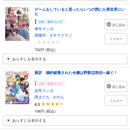
ゲームをしていると思ったらいつの間にか異世界にい
た
少年・青年マンガ
試し読み
青年マンガ
孫陽州
/
ダキマクラン
フォロー
-
792円 (税込)
あらすじを表示する
新訳 婚約破棄された令嬢は野獣辺境伯へ嫁ぐ！
少女・女性マンガ
試し読み
女性マンガ
岡まだち
/
かのん
フォロー
4.3
198円 (税込)
あらすじを表示する