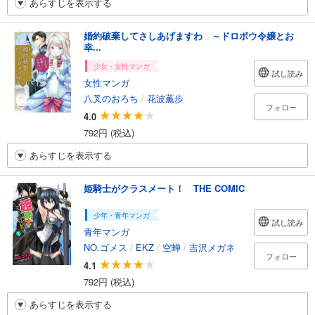
あらすじを表示する
婚約破棄してさしあげますわ ～ドロボウ令嬢とお
幸...
少女・女性マンガ
試し読み
女性マンガ
八叉のおろち
/
花波薫歩
フォロー
4.0
792円 (税込)
あらすじを表示する
姫騎士がクラスメート！ THE COMIC
少年・青年マンガ
試し読み
青年マンガ
NO.ゴメス
/
EKZ
/
空蝉
/
吉沢メガネ
フォロー
4.1
792円 (税込)
あらすじを表示する