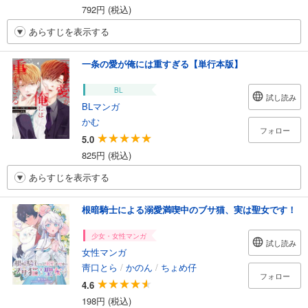
792円 (税込)
あらすじを表示する
一条の愛が俺には重すぎる【単行本版】
BL
試し読み
BLマンガ
かむ
フォロー
5.0
825円 (税込)
あらすじを表示する
根暗騎士による溺愛満喫中のブサ猫、実は聖女です！
少女・女性マンガ
試し読み
女性マンガ
靑口とら
/
かのん
/
ちょめ仔
フォロー
4.6
198円 (税込)