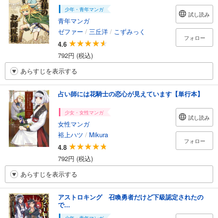
少年・青年マンガ
試し読み
青年マンガ
ゼファー
/
三丘洋
/
こずみっく
フォロー
4.6
792円 (税込)
あらすじを表示する
占い師には花騎士の恋心が見えています【単行本】
少女・女性マンガ
試し読み
女性マンガ
裕上ハツ
/
Mikura
フォロー
4.8
792円 (税込)
あらすじを表示する
アストロキング 召喚勇者だけど下級認定されたの
で...