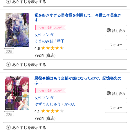
あらすじを表示する
私を好きすぎる勇者様を利用して、今世こそ長生き
す...
少女・女性マンガ
試し読み
女性マンガ
くまのみ鮭
/
琴子
フォロー
4.6
完結
792円 (税込)
あらすじを表示する
悪役令嬢はもう全部が嫌になったので、記憶喪失の
ふ...
少女・女性マンガ
試し読み
女性マンガ
ゆずまんじゅう
/
かのん
フォロー
4.1
完結
792円 (税込)
あらすじを表示する