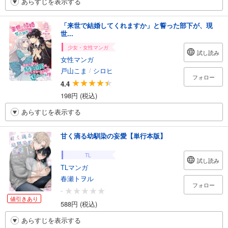
あらすじを表示する
「来世で結婚してくれますか」と誓った部下が、現
世...
少女・女性マンガ
試し読み
女性マンガ
戸山こま
/
シロヒ
フォロー
4.4
198円 (税込)
あらすじを表示する
甘く滴る幼馴染の妄愛【単行本版】
TL
試し読み
TLマンガ
春瀬トヲル
フォロー
-
値引きあり
588円 (税込)
あらすじを表示する