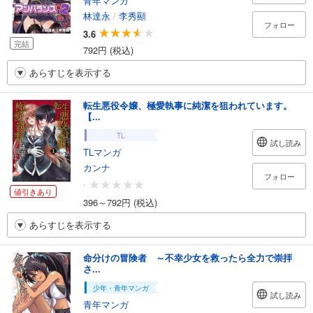
青年マンガ
林達永
/
李秀顯
フォロー
3.6
完結
792円 (税込)
あらすじを表示する
転生悪役令嬢、極愛執事に純潔を狙われています。
【...
TL
試し読み
TLマンガ
カンナ
フォロー
-
値引きあり
396～792円 (税込)
あらすじを表示する
命分けの冒険者 ～不幸少女を救ったら全力で崇拝
さ...
少年・青年マンガ
試し読み
青年マンガ