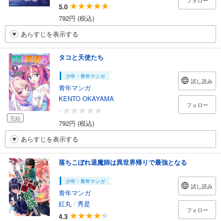
フォロー
5.0
792円 (税込)
あらすじを表示する
タコと天使たち
少年・青年マンガ
試し読み
青年マンガ
KENTO OKAYAMA
フォロー
-
完結
792円 (税込)
あらすじを表示する
落ちこぼれ退魔師は異世界帰りで最強となる
少年・青年マンガ
試し読み
青年マンガ
紅丸
/
秀是
フォロー
4.3