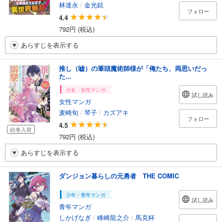
林達永
/
金光鉉
フォロー
4.4
792円 (税込)
あらすじを表示する
推し（嘘）の筆頭魔術師様が「俺たち、両思いだっ
た...
少女・女性マンガ
試し読み
女性マンガ
麦崎旬
/
琴子
/
カズアキ
フォロー
4.5
続巻入荷
792円 (税込)
あらすじを表示する
ダンジョン暮らしの元勇者 THE COMIC
少年・青年マンガ
試し読み
青年マンガ
しかげなぎ
/
峰崎龍之介
/
馬克杯