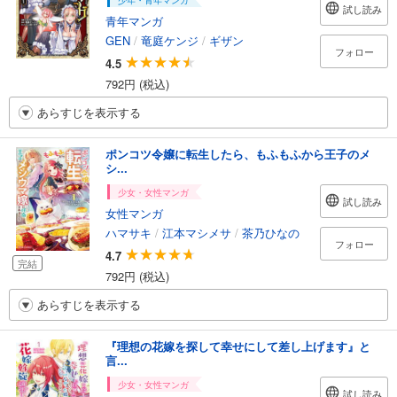
少年・青年マンガ
試し読み
青年マンガ
GEN
/
竜庭ケンジ
/
ギザン
フォロー
4.5
792円 (税込)
あらすじを表示する
ポンコツ令嬢に転生したら、もふもふから王子のメ
シ...
少女・女性マンガ
試し読み
女性マンガ
ハマサキ
/
江本マシメサ
/
茶乃ひなの
フォロー
4.7
完結
792円 (税込)
あらすじを表示する
『理想の花嫁を探して幸せにして差し上げます』と
言...
少女・女性マンガ
試し読み