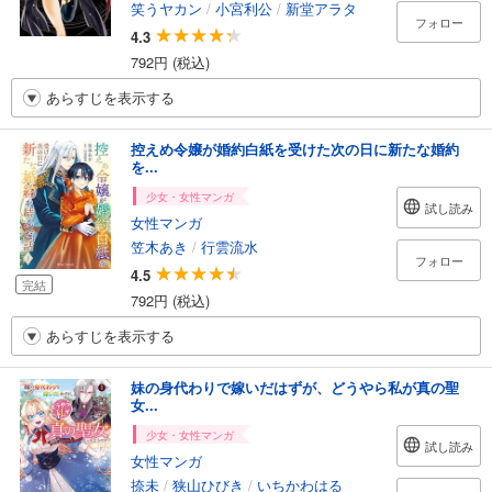
笑うヤカン
/
小宮利公
/
新堂アラタ
フォロー
4.3
792円 (税込)
あらすじを表示する
控えめ令嬢が婚約白紙を受けた次の日に新たな婚約
を...
少女・女性マンガ
試し読み
女性マンガ
笠木あき
/
行雲流水
フォロー
4.5
完結
792円 (税込)
あらすじを表示する
妹の身代わりで嫁いだはずが、どうやら私が真の聖
女...
少女・女性マンガ
試し読み
女性マンガ
捺未
/
狭山ひびき
/
いちかわはる