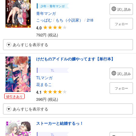
少年・青年マンガ
試し読み
青年マンガ
こっぱむ
/
もち（小説家）
/
218
フォロー
4.0
792円 (税込)
あらすじを表示する
けだものアイドルの嬢やってます【単行本】
TL
試し読み
TLマンガ
花まるこ
フォロー
4.1
値引きあり
396円 (税込)
あらすじを表示する
ストーカーと結婚するっ！
TL