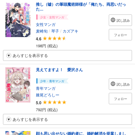
推し（嘘）の筆頭魔術師様が「俺たち、両思いだっ
た...
少女・女性マンガ
試し読み
女性マンガ
麦崎旬
/
琴子
/
カズアキ
フォロー
4.6
198円 (税込)
あらすじを表示する
見えてますよ！ 愛沢さん
少年・青年マンガ
試し読み
青年マンガ
棘尾どろしー
フォロー
5.0
792円 (税込)
あらすじを表示する
顔も思い出せない婚約者に、婚約解消を提案しまし