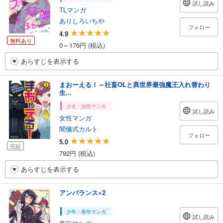
試し読み
TLマンガ
ありしろいちや
フォロー
4.9
無料あり
0～176円 (税込)
あらすじを表示する
まおーえる！～社畜OLと異世界最強魔王入れ替わり
生...
少女・女性マンガ
試し読み
女性マンガ
闇儀式カルト
フォロー
5.0
完結
792円 (税込)
あらすじを表示する
アンバランス×2
少年・青年マンガ
試し読み