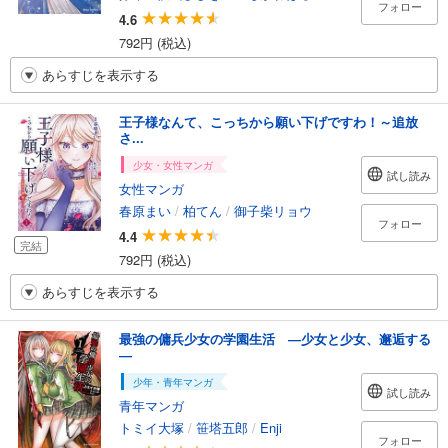
フォロー
4.6
792円 (税込)
あらすじを表示する
王子様なんて、こっちから願い下げですわ！～追放
さ...
少女・女性マンガ
試し読み
女性マンガ
春原まい
/
柏てん
/
御子柴リョウ
フォロー
4.4
完結
792円 (税込)
あらすじを表示する
最強の傭兵少女の学園生活 ―少女と少女、邂逅する
―
少年・青年マンガ
試し読み
青年マンガ
トミイ大塚
/
笹塔五郎
/
Enji
フォロー