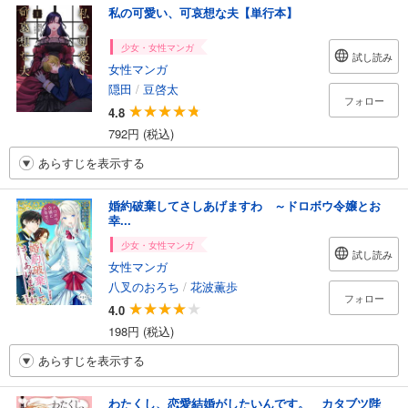
私の可愛い、可哀想な夫【単行本】
少女・女性マンガ
試し読み
女性マンガ
隠田
/
豆啓太
フォロー
4.8
792円 (税込)
あらすじを表示する
婚約破棄してさしあげますわ ～ドロボウ令嬢とお
幸...
少女・女性マンガ
試し読み
女性マンガ
八叉のおろち
/
花波薫歩
フォロー
4.0
198円 (税込)
あらすじを表示する
わたくし、恋愛結婚がしたいんです。 カタブツ陛