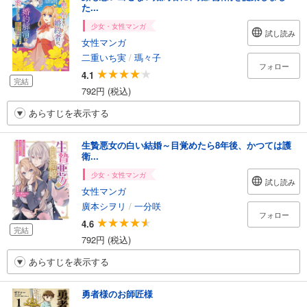
た...
少女・女性マンガ
試し読み
女性マンガ
二重いち実
/
瑪々子
フォロー
4.1
完結
792円 (税込)
あらすじを表示する
生贄悪女の白い結婚～目覚めたら8年後、かつては護
衛...
少女・女性マンガ
試し読み
女性マンガ
廣本シヲリ
/
一分咲
フォロー
4.6
完結
792円 (税込)
あらすじを表示する
勇者様のお師匠様