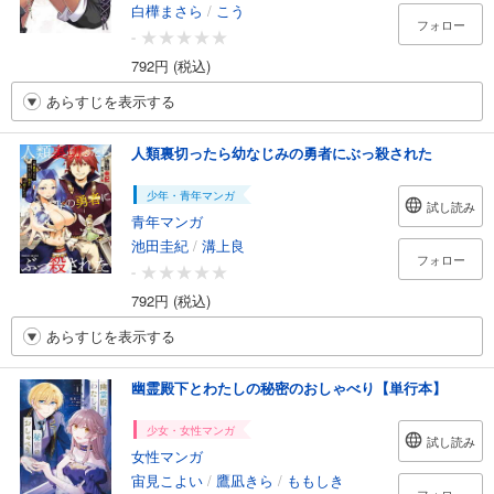
白樺まさら
/
こう
フォロー
-
792円 (税込)
あらすじを表示する
人類裏切ったら幼なじみの勇者にぶっ殺された
少年・青年マンガ
試し読み
青年マンガ
池田圭紀
/
溝上良
フォロー
-
792円 (税込)
あらすじを表示する
幽霊殿下とわたしの秘密のおしゃべり【単行本】
少女・女性マンガ
試し読み
女性マンガ
宙見こよい
/
鷹凪きら
/
ももしき