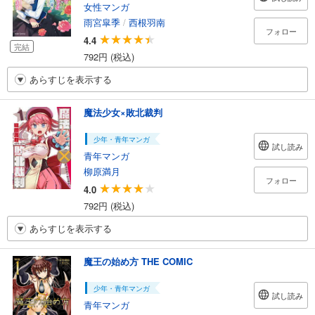
女性マンガ
雨宮皐季
/
西根羽南
フォロー
4.4
完結
792円 (税込)
あらすじを表示する
魔法少女×敗北裁判
少年・青年マンガ
試し読み
青年マンガ
柳原満月
フォロー
4.0
792円 (税込)
あらすじを表示する
魔王の始め方 THE COMIC
少年・青年マンガ
試し読み
青年マンガ