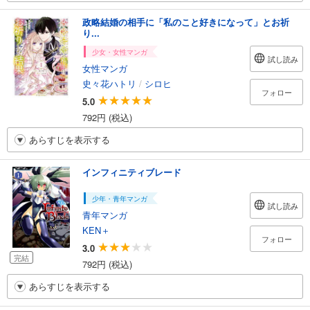
政略結婚の相手に「私のこと好きになって」とお祈
り...
少女・女性マンガ
試し読み
女性マンガ
史々花ハトリ
/
シロヒ
フォロー
5.0
792円 (税込)
あらすじを表示する
インフィニティブレード
少年・青年マンガ
試し読み
青年マンガ
KEN＋
フォロー
3.0
完結
792円 (税込)
あらすじを表示する