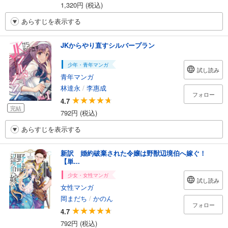
1,320円 (税込)
あらすじを表示する
JKからやり直すシルバープラン
少年・青年マンガ
試し読み
青年マンガ
林達永
/
李惠成
フォロー
4.7
完結
792円 (税込)
あらすじを表示する
新訳 婚約破棄された令嬢は野獣辺境伯へ嫁ぐ！
【単...
少女・女性マンガ
試し読み
女性マンガ
岡まだち
/
かのん
フォロー
4.7
792円 (税込)