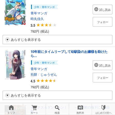
少年・青年マンガ
試し読み
青年マンガ
時丸佳久
フォロー
3.5
792円 (税込)
あらすじを表示する
10年前にタイムリープして幼馴染のお嬢様を助けた
ら...
少年・青年マンガ
試し読み
青年マンガ
煎餅
/
じゅうぜん
フォロー
4.5
792円 (税込)
あらすじを表示する
セックス＆ダンジョン！！ ～我が家の地下に、H回
数...
トップ
カート
検索
無料本
はじめての方へ