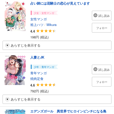
占い師には花騎士の恋心が見えています
少女・女性マンガ
試し読み
女性マンガ
裕上ハツ
/
Mikura
フォロー
4.4
198円 (税込)
あらすじを表示する
人妻とJK
少年・青年マンガ
試し読み
青年マンガ
焼肉定食
フォロー
4.6
792円 (税込)
あらすじを表示する
エデンズガール 異世界でヒロインピンチになる島