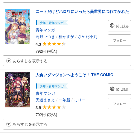
ニートだけどハロワにいったら異世界につれてかれた
少年・青年マンガ
試し読み
青年マンガ
高野いつき
/
桂かすが
/
さめだ小判
フォロー
4.3
792円 (税込)
あらすじを表示する
人食いダンジョンへようこそ！ THE COMIC
少年・青年マンガ
試し読み
青年マンガ
天道まさえ
/
一年新
/
しりー
フォロー
3.9
792円 (税込)
あらすじを表示する