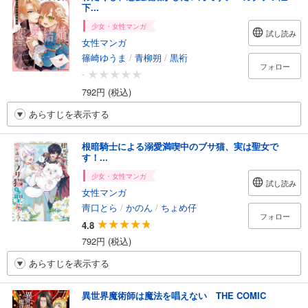
下...
少女・女性マンガ
試し読み
女性マンガ
篠崎ゆうま
/
青柳朔
/
黒裄
フォロー
-
792円 (税込)
あらすじを表示する
根暗騎士による溺愛満喫中のブサ猫、実は聖女で
す！...
少女・女性マンガ
試し読み
女性マンガ
靑口とら
/
かのん
/
ちょめ仔
フォロー
4.8
792円 (税込)
あらすじを表示する
異世界魔術師は魔法を唱えない THE COMIC