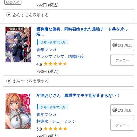
続巻入荷
792円 (税込)
あらすじを表示する
爆弾魔な傭兵、同時召喚された最強チート共を片っ
端...
少年・青年マンガ
試し読み
青年マンガ
ウラシマツシマ
/
結城絡繰
フォロー
4.6
792円 (税込)
あらすじを表示する
ATMおじさん 異世界でモテ期が止まらない！
少年・青年マンガ
試し読み
青年マンガ
林達永
/
チェ・ミンジ
フォロー
5.0
792円 (税込)