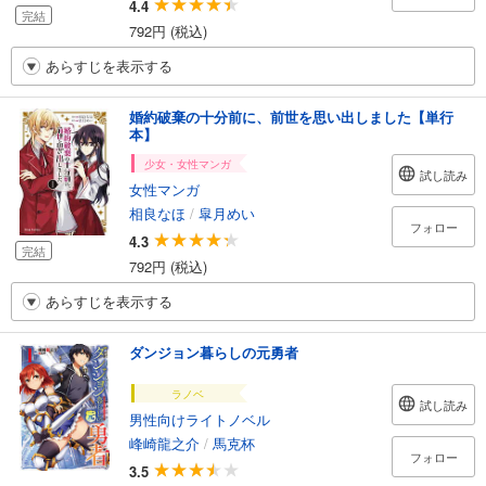
4.4
完結
792円 (税込)
あらすじを表示する
婚約破棄の十分前に、前世を思い出しました【単行
本】
少女・女性マンガ
試し読み
女性マンガ
相良なほ
/
皐月めい
フォロー
4.3
完結
792円 (税込)
あらすじを表示する
ダンジョン暮らしの元勇者
ラノベ
試し読み
男性向けライトノベル
峰崎龍之介
/
馬克杯
フォロー
3.5