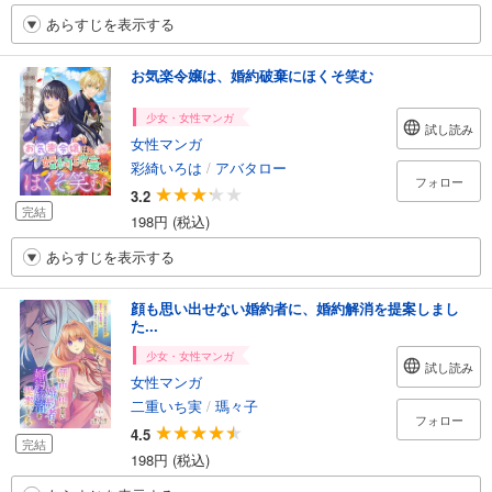
あらすじを表示する
お気楽令嬢は、婚約破棄にほくそ笑む
少女・女性マンガ
試し読み
女性マンガ
彩綺いろは
/
アバタロー
フォロー
3.2
完結
198円 (税込)
あらすじを表示する
顔も思い出せない婚約者に、婚約解消を提案しまし
た...
少女・女性マンガ
試し読み
女性マンガ
二重いち実
/
瑪々子
フォロー
4.5
完結
198円 (税込)