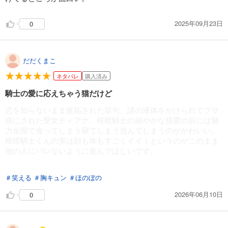
2025年09月23日
0
だだくまこ
ネタバレ
購入済み
騎士の愛に応えちゃう猫だけど
恋を知らないまま嫉妬された挙句、謎の液体をかけられてブサ
猫にされた聖女ティアナ。根暗騎士の細やかな猫愛の前には魅
力全開で食ってしまう寝てしまう遊んでしまうのがかわいい。
根暗騎士くんの実は顔も体もすごくイイ！というのがこのまま
他の人にバレないように進んでほしいです。
＃笑える
＃胸キュン
＃ほのぼの
2026年06月10日
0