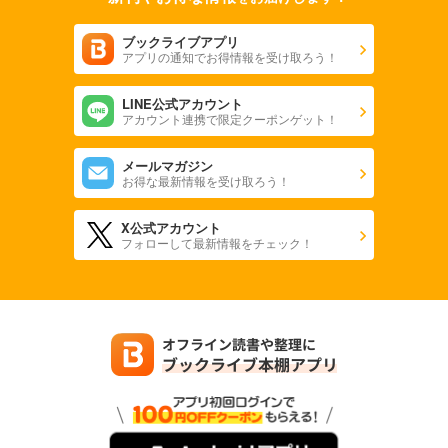
ブックライブアプリ
アプリの通知でお得情報を受け取ろう！
LINE公式アカウント
アカウント連携で限定クーポンゲット！
メールマガジン
お得な最新情報を受け取ろう！
X公式アカウント
フォローして最新情報をチェック！