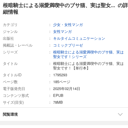
根暗騎士による溺愛満喫中のブサ猫、実は聖女... の詳
細情報
カテゴリ
少女・女性マンガ
ジャンル
女性マンガ
出版社
キルタイムコミュニケーション
掲載誌・レーベル
コミックブリーゼ
シリーズ
根暗騎士による溺愛満喫中のブサ猫、実は
聖女です！シリーズ
タイトル
根暗騎士による溺愛満喫中のブサ猫、実は
聖女です！【単行本】
タイトルID
1795293
ページ数
185ページ
電子版発売日
2025年02月14日
コンテンツ形式
EPUB
サイズ(目安)
78MB
閲覧環境