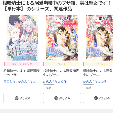
根暗騎士による溺愛満喫中のブサ猫、実は聖女です！
【単行本】 のシリーズ、関連作品
少女・女性マンガ
ラノベ
ラノベ
根暗騎士による溺愛満喫
根暗騎士による溺愛満喫
根暗騎士による溺愛
中のブサ...
中のブサ...
中のブサ...
靑口とら
かのん
ちょめ仔
かのん
ちょめ仔
かのん
ちょめ仔
完結
完結
試し読み
試し読み
試し読み