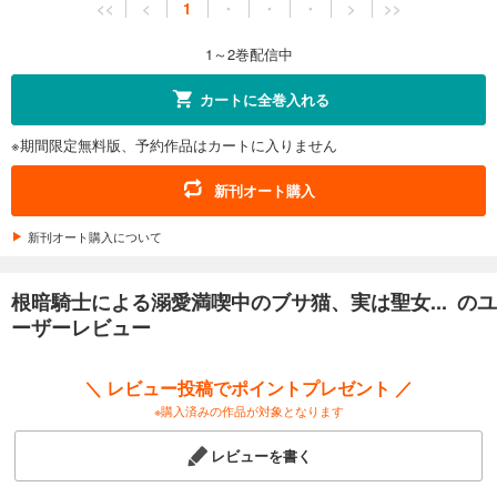
<<
<
1
・
・
・
>
>>
1～2巻配信中
カートに全巻入れる
※期間限定無料版、予約作品はカートに入りません
新刊オート購入
新刊オート購入について
根暗騎士による溺愛満喫中のブサ猫、実は聖女... のユ
ーザーレビュー
＼ レビュー投稿でポイントプレゼント ／
※購入済みの作品が対象となります
レビューを書く