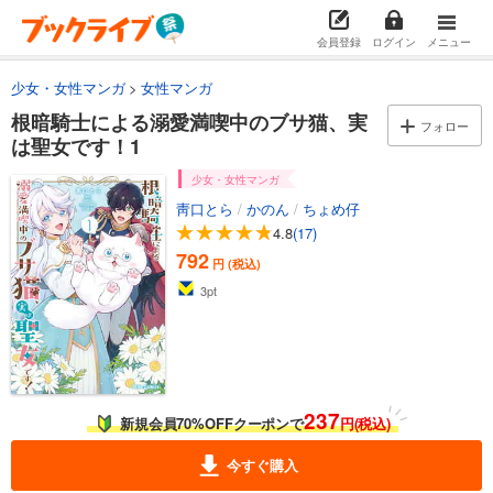
会員登録
ログイン
メニュー
少女・女性マンガ
女性マンガ
根暗騎士による溺愛満喫中のブサ猫、実
フォロー
は聖女です！1
少女・女性マンガ
靑口とら
/
かのん
/
ちょめ仔
4.8
(17)
792
円 (税込)
3
pt
237
新規会員70%OFFクーポンで
円(税込)
今すぐ購入