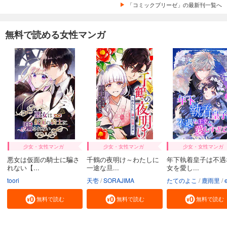
「コミックブリーゼ」の最新刊一覧へ
無料で読める女性マンガ
少女・女性マンガ
少女・女性マンガ
少女・女性マンガ
悪女は仮面の騎士に騙さ
千鶴の夜明け～わたしに
年下執着皇子は不遇
れない【...
一途な旦...
女を愛し...
toori
天壱
SORAJIMA
たてのよこ
鹿雨里
en-d
無料で読む
無料で読む
無料で読む